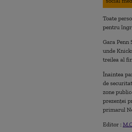
social med
Toate perso
pentru îngri
Gara Penn S
unde Knicks
treilea al f
Înaintea pa
de securitat
zone public
prezenței p
primarul N
Editor :
M.