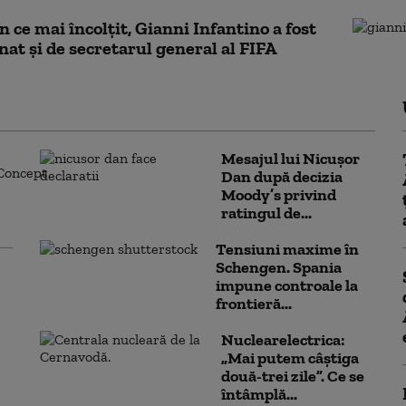
în ce mai încolțit, Gianni Infantino a fost
at și de secretarul general al FIFA
Mesajul lui Nicușor
Dan după decizia
Moody’s privind
ratingul de...
Tensiuni maxime în
Schengen. Spania
impune controale la
frontieră...
Nuclearelectrica:
„Mai putem câștiga
două-trei zile”. Ce se
întâmplă...