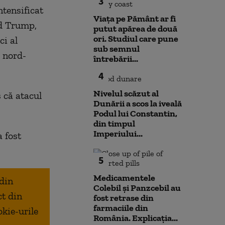
3
ntensificat
Viața pe Pământ ar fi
ld Trump,
putut apărea de două
ori. Studiul care pune
i al
sub semnul
e nord-
întrebării...
4
Nivelul scăzut al
 că atacul
Dunării a scos la iveală
Podul lui Constantin,
din timpul
Imperiului...
 fost
5
Medicamentele
 din
Colebil și Panzcebil au
ct din
fost retrase din
farmaciile din
okie-urile
România. Explicația...