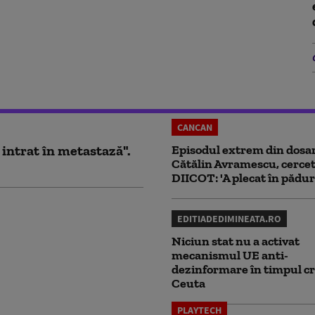
CANCAN
 intrat în metastază".
Episodul extrem din dosar
Cătălin Avramescu, cercet
DIICOT: 'A plecat în pădur
EDITIADEDIMINEATA.RO
Niciun stat nu a activat
mecanismul UE anti-
dezinformare în timpul cr
Ceuta
PLAYTECH