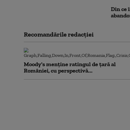
Din ce 
abandon
Recomandările redacţiei
Moody's menține ratingul de țară al
României, cu perspectivă...