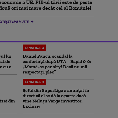
economie a UE. PIB-ul țării este de peste
două ori mai mare decât cel al României
CITEȘTE MAI MULTE
FANATIK.RO
ul lui
Daniel Pancu, scandal la
at de
conferință după UTA – Rapid 0-0:
e cu o
„Mamă, ce penalty! Dacă nu mă
respectați, plec”
FANATIK.RO
Șeful din SuperLiga a anunțat în
direct că el se dă la o parte dacă
izei din
vine Neluțu Varga investitor.
Exclusiv