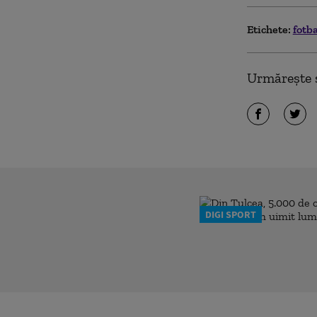
Etichete:
fotb
Urmărește ș
DIGI SPORT