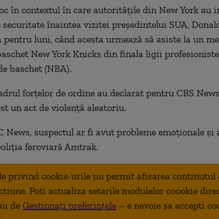
oc în contextul în care autoritățile din New York au i
 securitate înaintea vizitei președintelui SUA, Dona
pentru luni, când acesta urmează să asiste la un mec
baschet New York Knicks din finala ligii profesionist
de baschet (NBA).
adrul forțelor de ordine au declarat pentru CBS News
ost un act de violență aleatoriu.
C News, suspectul ar fi avut probleme emoționale și a
poliția feroviară Amtrak.
ale privind cookie-urile nu permit afisarea continutul
ctiune. Poti actualiza setarile modulelor coookie dire
au de
Gestionați preferințele
– e nevoie sa accepti co