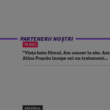
PARTENERII NOȘTRI
PE ROZ
"Viața bate filmul. Am cancer la sân. Am
Alina Pușcău începe azi un tratament...
ADEVĂRUL