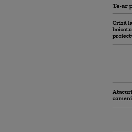
Te-ar p
Criză l
boicotu
proiect
Lituani
steag f
ar pute
Ucrain
Atacuri
oameni 
Tragedi
jucător