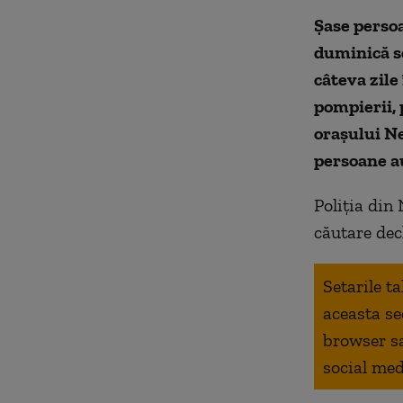
Șase persoa
duminică se
câteva zile
pompierii, 
orașului Ne
persoane au
Poliția din
căutare dec
Setarile t
aceasta se
browser s
social med