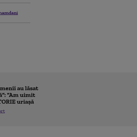
mamdani
amenii au lăsat
ă”: ”Am uimit
TORIE uriașă
ort