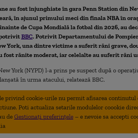
ne au fost înjunghiate în gara Penn Station din N
ară, în ajunul primului meci din finala NBA în oraş
 înainte de Cupa Mondială la fotbal din 2026, au dec
potrivit
BBC
. Potrivit Departamentului de Pompier
w York, una dintre victime a suferit răni grave, do
 fost rănite moderat, iar celelalte au suferit răni u
 New York (NYPD) l-a prins pe suspect după o operați
lanșată în urma atacului, relatează BBC.
ale privind cookie-urile nu permit afisarea continutul
ctiune. Poti actualiza setarile modulelor coookie dire
au de
Gestionați preferințele
– e nevoie sa accepti co
ia