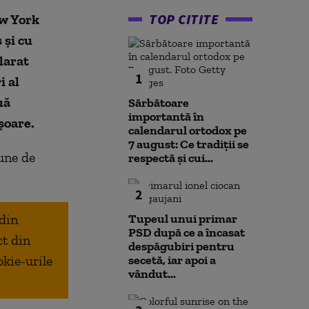
TOP CITITE
ew York
 şi cu
larat
1
i al
uă
Sărbătoare
importantă în
șoare.
calendarul ortodox pe
7 august: Ce tradiții se
une de
respectă și cui...
2
 din
Tupeul unui primar
PSD după ce a încasat
ct din
despăgubiri pentru
okie-urile
secetă, iar apoi a
vândut...