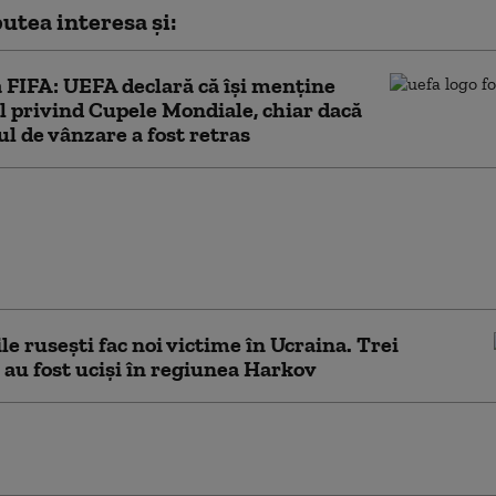
utea interesa și:
a FIFA: UEFA declară că îşi menţine
l privind Cupele Mondiale, chiar dacă
ul de vânzare a fost retras
a avertizează asupra unui atac sub
als al Rusiei în statele baltice. Cum
a fi testat sprijinul NATO pentru
a
le rusești fac noi victime în Ucraina. Trei
au fost uciși în regiunea Harkov
e în fotbalul thailandez: Momentul în care un
 a murit lovit de trăsnet în timpul unui meci