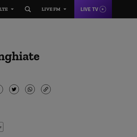
LIVE TV
LTE
LIVE FM
unghiate
e