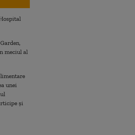
 Hospital
 Garden,
n meciul al
plimentare
ea unei
ul
ticipe și