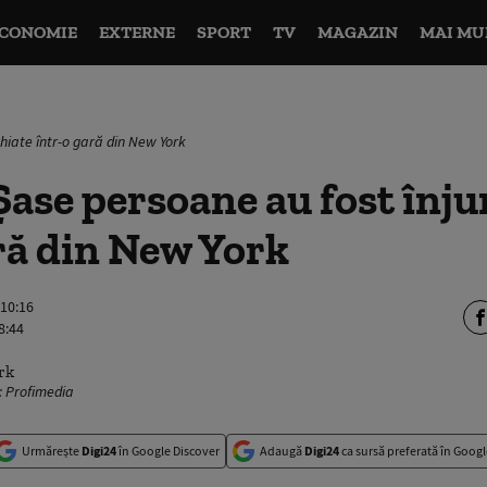
CONOMIE
EXTERNE
SPORT
TV
MAGAZIN
MAI MU
hiate într-o gară din New York
Șase persoane au fost înj
ră din New York
 10:16
8:44
: Profimedia
Urmărește
Digi24
în Google Discover
Adaugă
Digi24
ca sursă preferată în Googl