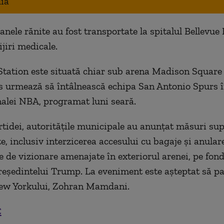
ia
anele rănite au fost transportate la spitalul Bellevue
jiri medicale.
tation este situată chiar sub arena Madison Square
 urmează să întâlnească echipa San Antonio Spurs î
inalei NBA, programat luni seară.
rtidei, autoritățile municipale au anunțat măsuri su
e, inclusiv interzicerea accesului cu bagaje și anular
e de vizionare amenajate în exteriorul arenei, pe fond
reședintelui Trump. La eveniment este așteptat să par
ew Yorkului, Zohran Mamdani.
C