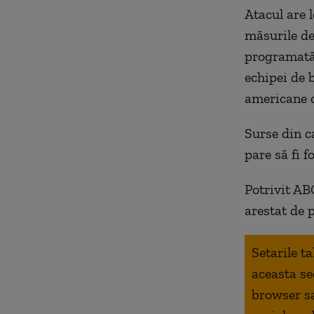
Atacul are l
măsurile de
programată 
echipei de 
americane 
Surse din c
pare să fi f
Potrivit AB
arestat de 
Setarile t
aceasta se
browser s