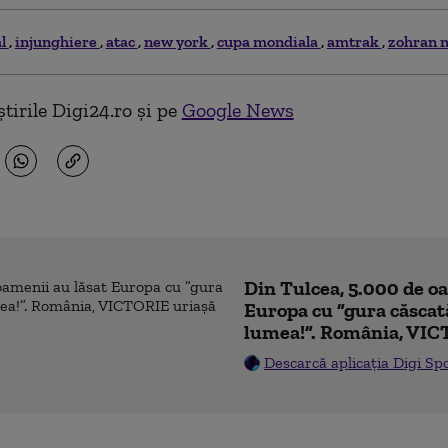
al
injunghiere
atac
new york
cupa mondiala
amtrak
zohran 
tirile Digi24.ro și pe
Google News
Din Tulcea, 5.000 de o
Europa cu ”gura căscat
lumea!”. România, VIC
Descarcă aplicația Digi Sp