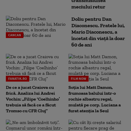
transmisiunea
meciului retur
Doliu pentru Dan
Diaconescu. Fratele lui,
Mario Diaconescu, a
CANCAN
încetat din viață la doar
60 de ani
FANATIK.RO
FILM NOW
De ce a jucat Craiova cu
Soția lui Matt Damon,
frică. Analiza lui Andrei
frumoasa balului într-o
Vochin: „Filipe ‘Coelhinho’
rochie albastru regal,
trebuia să facă ce a făcut
mulată pe corp. Luciana a
Tromso cu CFR Cluj”
furat atenția la Seul