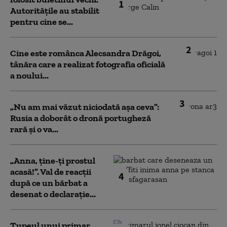
1
Autoritățile au stabilit
pentru cine se...
2
Cine este românca Alecsandra Drăgoi,
tânăra care a realizat fotografia oficială
a noului...
3
„Nu am mai văzut niciodată așa ceva”:
Rusia a doborât o dronă portugheză
rară și o va...
„Anna, ţine-ţi prostul
acasă!”. Val de reacții
4
după ce un bărbat a
desenat o declarație...
Tupeul unui primar