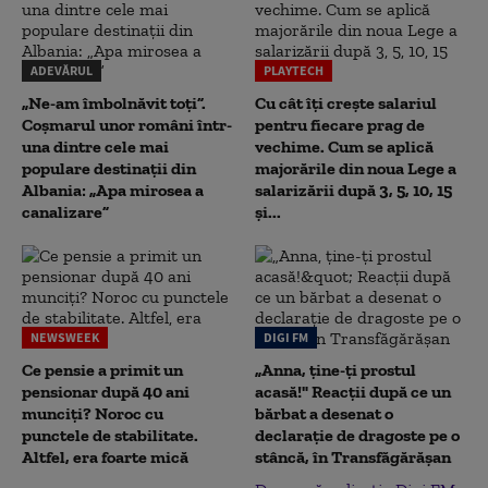
ADEVĂRUL
PLAYTECH
„Ne-am îmbolnăvit toți”.
Cu cât îți crește salariul
Coșmarul unor români într-
pentru fiecare prag de
una dintre cele mai
vechime. Cum se aplică
populare destinații din
majorările din noua Lege a
Albania: „Apa mirosea a
salarizării după 3, 5, 10, 15
canalizare”
și...
NEWSWEEK
DIGI FM
Ce pensie a primit un
„Anna, ţine-ţi prostul
pensionar după 40 ani
acasă!" Reacţii după ce un
munciți? Noroc cu
bărbat a desenat o
punctele de stabilitate.
declaraţie de dragoste pe o
Altfel, era foarte mică
stâncă, în Transfăgărăşan