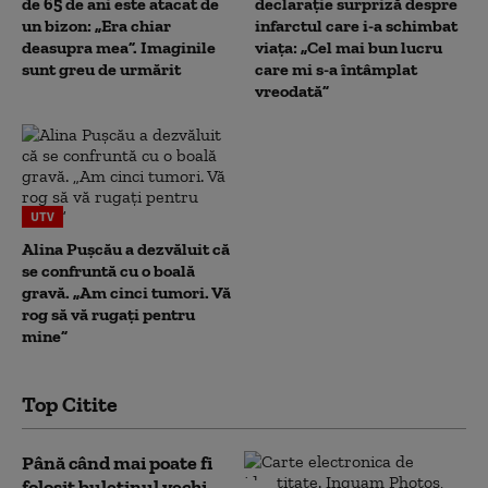
de 65 de ani este atacat de
declarație surpriză despre
un bizon: „Era chiar
infarctul care i-a schimbat
deasupra mea”. Imaginile
viața: „Cel mai bun lucru
sunt greu de urmărit
care mi s-a întâmplat
vreodată”
UTV
Alina Pușcău a dezvăluit că
se confruntă cu o boală
gravă. „Am cinci tumori. Vă
rog să vă rugați pentru
mine”
Top Citite
Până când mai poate fi
folosit buletinul vechi.