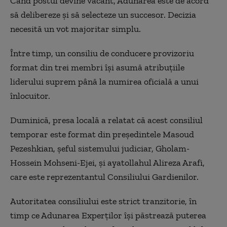
Când postul devine vacant, Adunarea este de acord
să delibereze și să selecteze un succesor. Decizia
necesită un vot majoritar simplu.
Între timp, un consiliu de conducere provizoriu
format din trei membri își asumă atribuțiile
liderului suprem până la numirea oficială a unui
înlocuitor.
Duminică, presa locală a relatat că acest consiliul
temporar este format din președintele Masoud
Pezeshkian, șeful sistemului judiciar, Gholam-
Hossein Mohseni-Ejei, și ayatollahul Alireza Arafi,
care este reprezentantul Consiliului Gardienilor.
Autoritatea consiliului este strict tranzitorie, în
timp ce Adunarea Experților își păstrează puterea