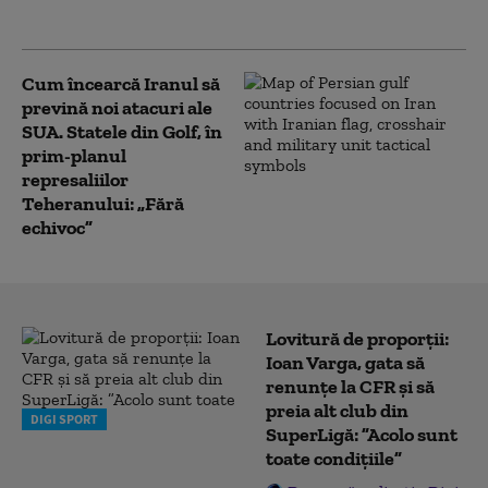
moment”
Cum încearcă Iranul să
prevină noi atacuri ale
SUA. Statele din Golf, în
prim-planul
represaliilor
Teheranului: „Fără
echivoc”
Lovitură de proporții:
Ioan Varga, gata să
renunțe la CFR și să
preia alt club din
DIGI SPORT
SuperLigă: ”Acolo sunt
toate condițiile”