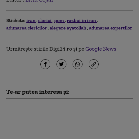
Etichete:
iran
clerici
qom
razboi in iran
adunarea clericilor
alegere ayatollah
adunarea expertilor
Urmărește știrile Digi24.ro și pe
Google News
Te-ar putea interesa și:
Marja de manevră a lui
Donald Trump în
privința Iranului, din
ce în ce mai limitată:
liderul SUA este prins