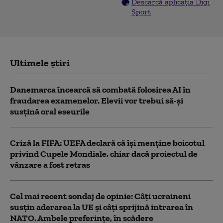
Descarcă aplicația Digi
Sport
Ultimele știri
Danemarca încearcă să combată folosirea AI în
fraudarea examenelor. Elevii vor trebui să-şi
susţină oral eseurile
Criză la FIFA: UEFA declară că îşi menţine boicotul
privind Cupele Mondiale, chiar dacă proiectul de
vânzare a fost retras
Cel mai recent sondaj de opinie: Câți ucraineni
susțin aderarea la UE și câți sprijină intrarea în
NATO. Ambele preferințe, în scădere