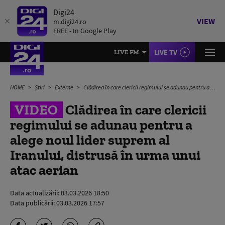
Digi24
VIEW
m.digi24.ro
FREE - In Google Play
LIVE TV
LIVE FM
HOME
Știri
Externe
Clădirea în care clericii regimului se adunau pentru a alege noul lider suprem al Iranului, distrusă în urma unui atac aerian
VIDEO
Clădirea în care clericii
regimului se adunau pentru a
alege noul lider suprem al
Iranului, distrusă în urma unui
atac aerian
Data actualizării:
03.03.2026 18:50
Data publicării:
03.03.2026 17:57