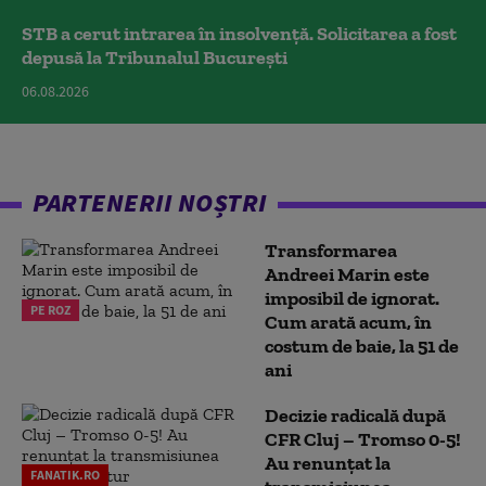
STB a cerut intrarea în insolvență. Solicitarea a fost
depusă la Tribunalul București
06.08.2026
PARTENERII NOȘTRI
Transformarea
Andreei Marin este
imposibil de ignorat.
PE ROZ
Cum arată acum, în
costum de baie, la 51 de
ani
Decizie radicală după
CFR Cluj – Tromso 0-5!
Au renunțat la
FANATIK.RO