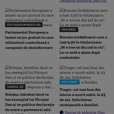
Descarcă aplicația Digi FM
EDITIADEDIMINEATA.RO
ADEVARUL
Parlamentul European a
Reacția învățătoarei care a
lansat un joc gratuit în care
luat 4,90 la titularizare:
utilizatorii controlează o
„M-a trecut din iad în rai”.
campanie de dezinformare
La ce notă a ajuns după
contestație
DIGI SPORT
GANDUL.RO
Tragic: cel mai bun din
Bolojan, întrebat dacă va
istorie a murit subit, la 43
lua exemplul lui Nicușor
de ani. Solicitarea
Dan și va publica declarația
neobișnuită a familiei
de avere a partenerei sale
Descarcă aplicația Digi