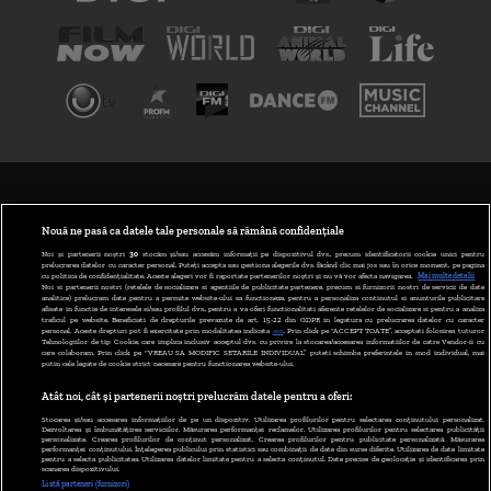
TERMENI ȘI CONDIȚII
POLITICA DE CONFIDENȚIALITATE
Nouă ne pasă ca datele tale personale să rămână confidențiale
Noi și partenerii noștri
30
stocăm și/sau accesăm informații pe dispozitivul dvs., precum identificatorii cookie unici pentru
prelucrarea datelor cu caracter personal. Puteți accepta sau gestiona alegerile dvs. făcând clic mai jos sau în orice moment, pe pagina
ABONARE DIGI TV
cu politica de confidențialitate. Aceste alegeri vor fi raportate partenerilor noștri și nu vă vor afecta navigarea.
Mai multe detalii
Noi si partenerii nostri (retelele de socializare si agentiile de publicitate partenere, precum si furnizorii nostri de servicii de date
analitice) prelucram date pentru a permite website-ului sa functioneze, pentru a personaliza continutul si anunturile publicitare
GESTIONAȚI PREFERINȚELE
afisate in functie de interesele si/sau profilul dvs., pentru a va oferi functionalitati aferente retelelor de socializare si pentru a analiza
traficul pe website. Beneficiati de drepturile prevazute de art. 15-22 din GDPR in legatura cu prelucrarea datelor cu caracter
personal. Aceste drepturi pot fi exercitate prin modalitatea indicata
aici
. Prin click pe “ACCEPT TOATE”, acceptati folosirea tuturor
CODUL DIGI24
Tehnologiilor de tip Cookie, care implica inclusiv acceptul dvs. cu privire la stocarea/accesarea informatiilor de catre Vendor-ii cu
care colaboram. Prin click pe “VREAU SA MODIFIC SETARILE INDIVIDUAL” puteti schimba preferintele in mod individual, mai
putin cele legate de cookie strict necesare pentru functionarea website-ului.
CAMERE WEB
Atât noi, cât și partenerii noștri prelucrăm datele pentru a oferi:
CONTACT/INFO
Stocarea și/sau accesarea informațiilor de pe un dispozitiv. Utilizarea profilurilor pentru selectarea conținutului personalizat.
Dezvoltarea și îmbunătățirea serviciilor. Măsurarea performanței reclamelor. Utilizarea profilurilor pentru selectarea publicității
personalizate. Crearea profilurilor de conținut personalizat. Crearea profilurilor pentru publicitate personalizată. Măsurarea
performanței conținutului. Înțelegerea publicului prin statistici sau combinații de date din surse diferite. Utilizarea de date limitate
pentru a selecta publicitatea. Utilizarea datelor limitate pentru a selecta conținutul. Date precise de geolocație și identificarea prin
VERSIUNE DESKTOP
scanarea dispozitivului.
Listă parteneri (furnizori)