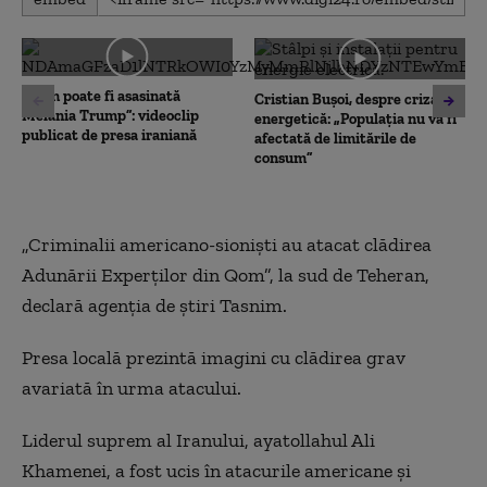
seconds
of
0
seconds
„Cum poate fi asasinată
Cristian Bușoi, despre criza
Melania Trump”: videoclip
energetică: „Populația nu va fi
publicat de presa iraniană
afectată de limitările de
consum”
„Criminalii americano-sioniști au atacat clădirea
Adunării Experților din Qom”, la sud de Teheran,
declară agenția de știri Tasnim.
Presa locală prezintă imagini cu clădirea grav
avariată în urma atacului.
Liderul suprem al Iranului, ayatollahul Ali
Khamenei, a fost ucis în atacurile americane și