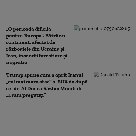
între opțiuni
neatractive
„O perioadă dificilă
pentru Europa”. Bătrânul
continent, afectat de
războaiele din Ucraina și
Iran, incendii forestiere și
migrație
Trump spune cum a oprit Iranul
„cel mai mare atac” al SUA de după
cel de-Al Doilea Război Mondial:
„Eram pregătiți”
Preşedintele iranian dă detalii
despre o întâlnire cu Mojtaba
Khamenei: Comunicarea e
„foarte dificilă în acest