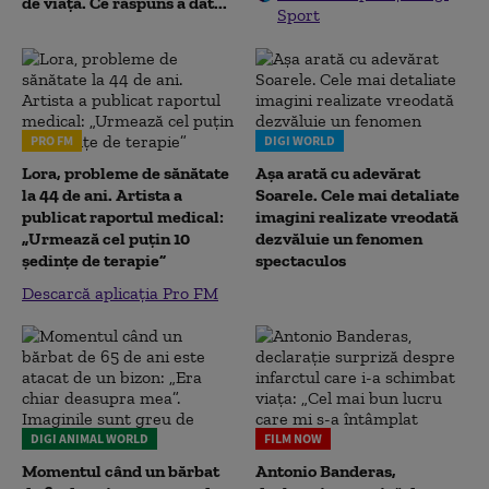
de viață. Ce răspuns a dat...
Sport
PRO FM
DIGI WORLD
Lora, probleme de sănătate
Așa arată cu adevărat
la 44 de ani. Artista a
Soarele. Cele mai detaliate
publicat raportul medical:
imagini realizate vreodată
„Urmează cel puțin 10
dezvăluie un fenomen
ședințe de terapie”
spectaculos
Descarcă aplicația Pro FM
DIGI ANIMAL WORLD
FILM NOW
Momentul când un bărbat
Antonio Banderas,