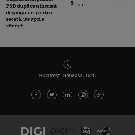
5
PSD după ce a încasat
despăgubiri pentru
secetă, iar apoi a
vândut...
București Băneasa, 18°C