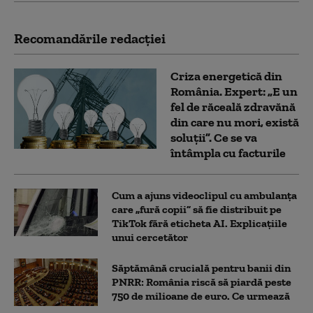
Recomandările redacţiei
Criza energetică din
România. Expert: „E un
fel de răceală zdravănă
din care nu mori, există
soluții”. Ce se va
întâmpla cu facturile
Cum a ajuns videoclipul cu ambulanța
care „fură copii” să fie distribuit pe
TikTok fără eticheta AI. Explicațiile
unui cercetător
Săptămână crucială pentru banii din
PNRR: România riscă să piardă peste
750 de milioane de euro. Ce urmează