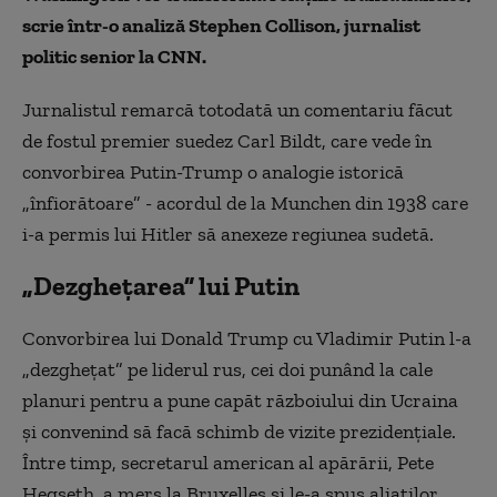
scrie într-o analiză Stephen Collison, jurnalist
politic senior la CNN.
Jurnalistul remarcă totodată un comentariu făcut
de fostul premier suedez Carl Bildt, care vede în
convorbirea Putin-Trump o analogie istorică
„înfiorătoare” - acordul de la Munchen din 1938 care
i-a permis lui Hitler să anexeze regiunea sudetă.
„Dezghețarea” lui Putin
Convorbirea lui Donald Trump cu Vladimir Putin l-a
„dezgheţat” pe liderul rus, cei doi punând la cale
planuri pentru a pune capăt războiului din Ucraina
şi convenind să facă schimb de vizite prezidenţiale.
Între timp, secretarul american al apărării, Pete
Hegseth, a mers la Bruxelles şi le-a spus aliaţilor