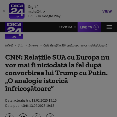
Digi24
VIEW
m.digi24.ro
FREE - In Google Play
LIVE TV
LIVE FM
HOME
Știri
Externe
CNN: Relaţiile SUA cu Europa nu vor mai fi niciodată la fel după convorbirea lui Trump cu Putin. „O analogie istorică înfricoşătoare”
CNN: Relaţiile SUA cu Europa nu
vor mai fi niciodată la fel după
convorbirea lui Trump cu Putin.
„O analogie istorică
înfricoşătoare”
Data actualizării:
13.02.2025 19:15
Data publicării:
13.02.2025 19:15