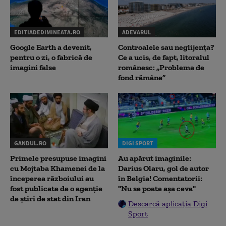
EDITIADEDIMINEATA.RO
ADEVARUL
Google Earth a devenit,
Controalele sau neglijența?
pentru o zi, o fabrică de
Ce a ucis, de fapt, litoralul
imagini false
românesc: „Problema de
fond rămâne”
GANDUL.RO
DIGI SPORT
Primele presupuse imagini
Au apărut imaginile:
cu Mojtaba Khamenei de la
Darius Olaru, gol de autor
începerea războiului au
în Belgia! Comentatorii:
fost publicate de o agenție
"Nu se poate așa ceva"
de știri de stat din Iran
Descarcă aplicația Digi
Sport