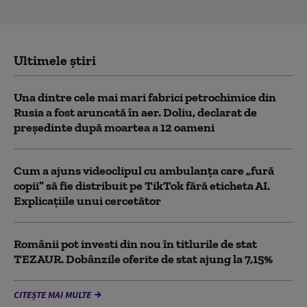
Ultimele știri
Una dintre cele mai mari fabrici petrochimice din
Rusia a fost aruncată în aer. Doliu, declarat de
președinte după moartea a 12 oameni
Cum a ajuns videoclipul cu ambulanța care „fură
copii” să fie distribuit pe TikTok fără eticheta AI.
Explicațiile unui cercetător
Românii pot investi din nou în titlurile de stat
TEZAUR. Dobânzile oferite de stat ajung la 7,15%
CITEȘTE MAI MULTE