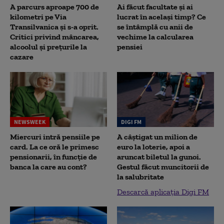
A parcurs aproape 700 de
Ai făcut facultate și ai
kilometri pe Via
lucrat în același timp? Ce
Transilvanica și s-a oprit.
se întâmplă cu anii de
Critici privind mâncarea,
vechime la calcularea
alcoolul și prețurile la
pensiei
cazare
NEWSWEEK
DIGI FM
Miercuri intră pensiile pe
A câștigat un milion de
card. La ce oră le primesc
euro la loterie, apoi a
pensionarii, în funcție de
aruncat biletul la gunoi.
banca la care au cont?
Gestul făcut muncitorii de
la salubritate
Descarcă aplicația Digi FM