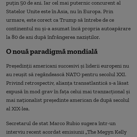
puţin 50 de ani. Iar cel mai puternic concurent al
Statelor Unite este în Asia, nu în Europa. Prin
urmare, este corect ca Trump să întrebe de ce
continentul nu şi-a asumat încă propria autoapărare
la 80 de ani după înfrângerea naziştilor.
O nouă paradigmă mondială
Preşedinţii americani succesivi şi liderii europeni nu
au reuşit să regândească NATO pentru secolul XXI.
Privind retrospectiv, alianţa transatlantică s-a lăsat
expusă în mod grav în faţa celui mai tranzacţional şi
mai naţionalist preşedinte american de după secolul
al XIX-lea.
Secretarul de stat Marco Rubio sugera într-un
interviu recent acordat emisiunii „The Megyn Kelly