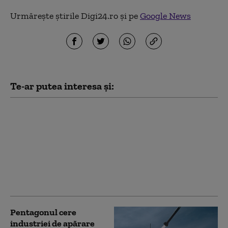
Urmărește știrile Digi24.ro și pe
Google News
Te-ar putea interesa și:
Rusia nu vrea o
„înghețare” a
războiului din Ucraina
și lansează acuzații la
adresa lui Zelenski:
„Încearcă să agraveze
conflictul”
Pentagonul cere
industriei de apărare