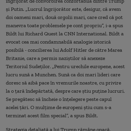
îngrijorat de convorbirea confortabilă dintre Trump
şi Putin. „Lucrul îngrijorător este, desigur, că avem
doi oameni mari, două orgolii mari, care cred că pot
manevra toate problemele pe cont propriu”, i-a spus
Bildt lui Richard Quest la CNN International. Bildt a
evocat cea mai condamnabilă analogie istorică
posibilă - concilierea lui Adolf Hitler de către Marea
Britanie, care a permis naziştilor să anexeze
Teritoriul Sudeţilor. „Pentru urechile europene, acest
lucru sună a Munchen. Sună ca doi mari lideri care
doresc să aibă pace în vremurile noastre, cu privire
la o ţară îndepărtată, despre care ştiu puţine lucruri.
Se pregătesc să încheie o înţelegere peste capul
acelei ţări. O mulţime de europeni ştiu cum s-a
terminat acest film special”, a spus Bildt.
Strategia detaliată a lui Trump rămâne opacă.