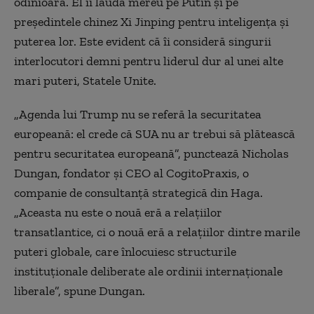
odinioară. El îi laudă mereu pe Putin şi pe
preşedintele chinez Xi Jinping pentru inteligenţa şi
puterea lor. Este evident că îi consideră singurii
interlocutori demni pentru liderul dur al unei alte
mari puteri, Statele Unite.
„Agenda lui Trump nu se referă la securitatea
europeană: el crede că SUA nu ar trebui să plătească
pentru securitatea europeană”, punctează Nicholas
Dungan, fondator şi CEO al CogitoPraxis, o
companie de consultanţă strategică din Haga.
„Aceasta nu este o nouă eră a relaţiilor
transatlantice, ci o nouă eră a relaţiilor dintre marile
puteri globale, care înlocuiesc structurile
instituţionale deliberate ale ordinii internaţionale
liberale”, spune Dungan.