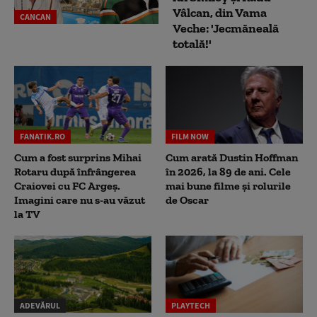
Vâlcan, din Vama
CANCAN
Veche: 'Jecmăneală
totală!'
FANATIK.RO
FILM NOW
Cum a fost surprins Mihai
Cum arată Dustin Hoffman
Rotaru după înfrângerea
în 2026, la 89 de ani. Cele
Craiovei cu FC Argeș.
mai bune filme și rolurile
Imagini care nu s-au văzut
de Oscar
la TV
ADEVĂRUL
PLAYTECH