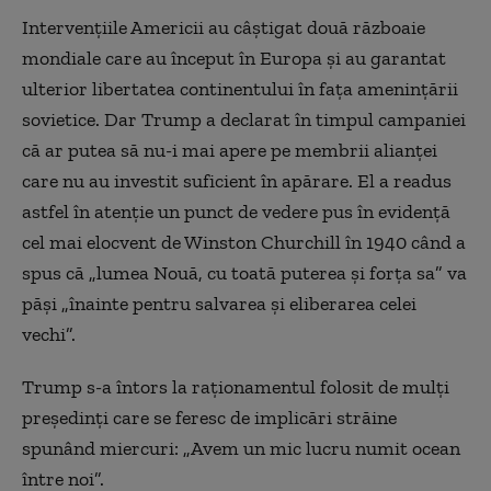
Intervenţiile Americii au câştigat două războaie
mondiale care au început în Europa şi au garantat
ulterior libertatea continentului în faţa ameninţării
sovietice. Dar Trump a declarat în timpul campaniei
că ar putea să nu-i mai apere pe membrii alianţei
care nu au investit suficient în apărare. El a readus
astfel în atenţie un punct de vedere pus în evidenţă
cel mai elocvent de Winston Churchill în 1940 când a
spus că „lumea Nouă, cu toată puterea şi forţa sa” va
păşi „înainte pentru salvarea şi eliberarea celei
vechi”.
Trump s-a întors la raţionamentul folosit de mulţi
preşedinţi care se feresc de implicări străine
spunând miercuri: „Avem un mic lucru numit ocean
între noi”.