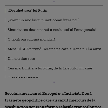
„Dezghețarea” lui Putin
„Avem un mic lucru numit ocean între noi”
Sinceritatea dezarmantă a noului șef al Pentagonului
O nouă paradigmă mondială
Mesajul SUA privind Ucraina pe care europa nu l-a auzit
Un nou duș rece
Cea mai bună zi a lui Putin, de la începutul invaziei
O analogie istorică
Un nou zid?
Secolul american al Europei s-a încheiat. Două
trăsnete geopolitice care au căzut miercuri de la
Washington vor transforma relaţiile transatlantice,