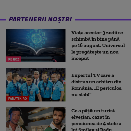
PARTENERII NOȘTRI
Viața acestor 3 zodii se
schimbă în bine până
pe 16 august. Universul
le pregătește un nou
început
PE ROZ
Expertul TV care a
distrus un arbitru din
România. „E periculos,
nu slab!”
FANATIK.RO
Ce a pățit un turist
elvețian, cazat în
pensiunea de 4 stele a
lui Smiley și Radu