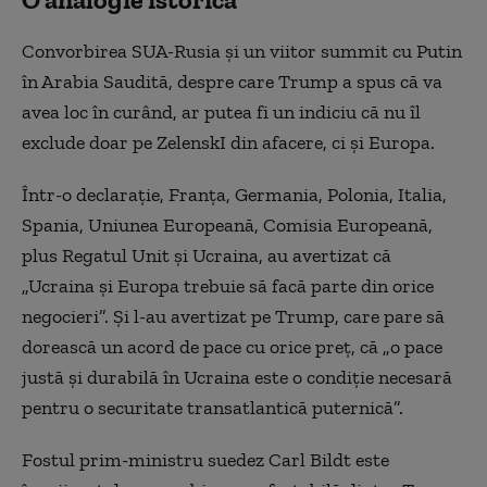
Convorbirea SUA-Rusia şi un viitor summit cu Putin
în Arabia Saudită, despre care Trump a spus că va
avea loc în curând, ar putea fi un indiciu că nu îl
exclude doar pe ZelenskI din afacere, ci şi Europa.
Într-o declaraţie, Franţa, Germania, Polonia, Italia,
Spania, Uniunea Europeană, Comisia Europeană,
plus Regatul Unit şi Ucraina, au avertizat că
„Ucraina şi Europa trebuie să facă parte din orice
negocieri”. Şi l-au avertizat pe Trump, care pare să
dorească un acord de pace cu orice preţ, că „o pace
justă şi durabilă în Ucraina este o condiţie necesară
pentru o securitate transatlantică puternică”.
Fostul prim-ministru suedez Carl Bildt este