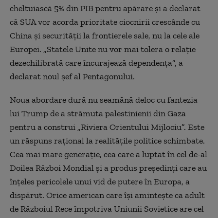
cheltuiască 5% din PIB pentru apărare şi a declarat
că SUA vor acorda prioritate ciocnirii crescânde cu
China şi securităţii la frontierele sale, nu la cele ale
Europei. „Statele Unite nu vor mai tolera o relaţie
dezechilibrată care încurajează dependenţa”, a
declarat noul şef al Pentagonului.
Noua abordare dură nu seamănă deloc cu fantezia
lui Trump de a strămuta palestinienii din Gaza
pentru a construi „Riviera Orientului Mijlociu”. Este
un răspuns raţional la realităţile politice schimbate.
Cea mai mare generaţie, cea care a luptat în cel de-al
Doilea Război Mondial şi a produs preşedinţi care au
înţeles pericolele unui vid de putere în Europa, a
dispărut. Orice american care îşi aminteşte ca adult
de Războiul Rece împotriva Uniunii Sovietice are cel