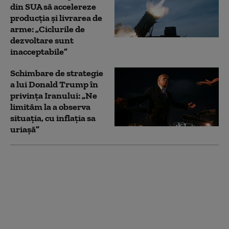
din SUA să accelereze
producția și livrarea de
arme: „Ciclurile de
dezvoltare sunt
inacceptabile”
Schimbare de strategie
a lui Donald Trump în
privința Iranului: „Ne
limităm la a observa
situația, cu inflația sa
uriașă”
Performanțe uriașe
pentru atletismul
românesc, la
campionatele mondiale
de tineret din SUA.
Două sportive au urcat
pe podium