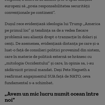
europeni să „preia responsabilitatea securităţii
convenţionale pe continent”.
Duşul rece evidenţiază ideologia lui Trump „America
pe primul loc” şi tendinţa sa de a vedea fiecare
problemă sau alianţă drept o tranzacţie în dolari şi
cenţi. De asemenea, evidenţiază distanţa pe care şi-a
luat-o faţă de consilieri politici provenind din sistem,
care în materie de politică externă se hrănesc cu
„mitologia Occidentului” şi care, în opinia sa, i-au
zădărnicit primul mandat. Deşi Pete Hegseth a
reafirmat angajmentul SUA faţă de NATO, ceva
fundamental s-a schimbat.
„Avem un mic lucru numit ocean între
noi”