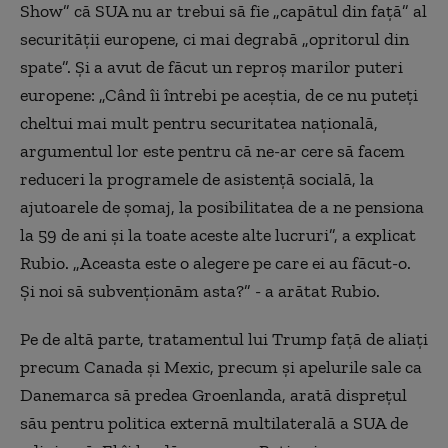
Show” că SUA nu ar trebui să fie „capătul din faţă” al
securităţii europene, ci mai degrabă „opritorul din
spate”. Şi a avut de făcut un reproş marilor puteri
europene: „Când îi întrebi pe aceştia, de ce nu puteţi
cheltui mai mult pentru securitatea naţională,
argumentul lor este pentru că ne-ar cere să facem
reduceri la programele de asistenţă socială, la
ajutoarele de şomaj, la posibilitatea de a ne pensiona
la 59 de ani şi la toate aceste alte lucruri”, a explicat
Rubio. „Aceasta este o alegere pe care ei au făcut-o.
Şi noi să subvenţionăm asta?” - a arătat Rubio.
Pe de altă parte, tratamentul lui Trump faţă de aliaţi
precum Canada şi Mexic, precum şi apelurile sale ca
Danemarca să predea Groenlanda, arată dispreţul
său pentru politica externă multilaterală a SUA de