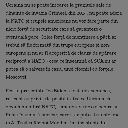
Ucraina nu se poate întoarce la graniţele sale de
dinainte de invazia Crimeei, din 2014, nu poate adera
la NATO şi trupele americane nu vor face parte din
nicio forţă de securitate care să garanteze o
eventuală pace. Orice forţă de menţinere a păcii ar
trebui să fie formată din trupe europene şi non-
europene şi nu ar fi acoperită de clauza de apărare
reciprocă a NATO - ceea ce înseamnă că SUA nu ar
putea să o salveze în cazul unei ciocniri cu forţele
Moscovei.
Fostul preşedinte Joe Biden a fost, de asemenea,
reticent cu privire la posibilitatea ca Ucraina să
devină membră NATO, temându-se de o ciocnire cu
Rusia înarmată nuclear, care s-ar putea transforma
în Al Treilea Război Mondial. Iar insistenţa lui