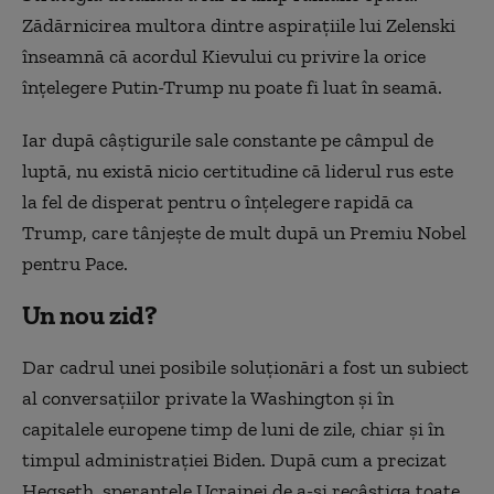
Zădărnicirea multora dintre aspiraţiile lui Zelenski
înseamnă că acordul Kievului cu privire la orice
înţelegere Putin-Trump nu poate fi luat în seamă.
Iar după câştigurile sale constante pe câmpul de
luptă, nu există nicio certitudine că liderul rus este
la fel de disperat pentru o înţelegere rapidă ca
Trump, care tânjeşte de mult după un Premiu Nobel
pentru Pace.
Un nou zid?
Dar cadrul unei posibile soluţionări a fost un subiect
al conversaţiilor private la Washington şi în
capitalele europene timp de luni de zile, chiar şi în
timpul administraţiei Biden. După cum a precizat
Hegseth, speranţele Ucrainei de a-şi recâştiga toate