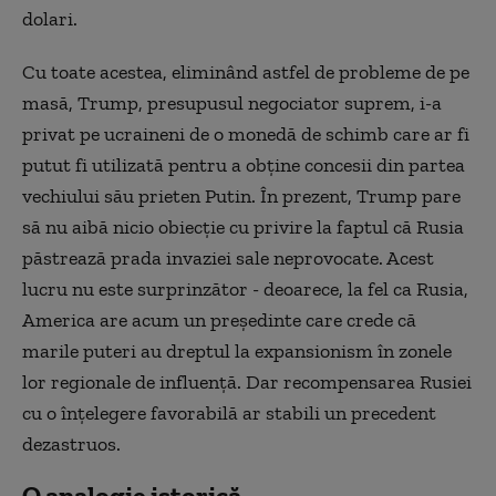
dolari.
Cu toate acestea, eliminând astfel de probleme de pe
masă, Trump, presupusul negociator suprem, i-a
privat pe ucraineni de o monedă de schimb care ar fi
putut fi utilizată pentru a obţine concesii din partea
vechiului său prieten Putin. În prezent, Trump pare
să nu aibă nicio obiecţie cu privire la faptul că Rusia
păstrează prada invaziei sale neprovocate. Acest
lucru nu este surprinzător - deoarece, la fel ca Rusia,
America are acum un preşedinte care crede că
marile puteri au dreptul la expansionism în zonele
lor regionale de influenţă. Dar recompensarea Rusiei
cu o înţelegere favorabilă ar stabili un precedent
dezastruos.
O analogie istorică