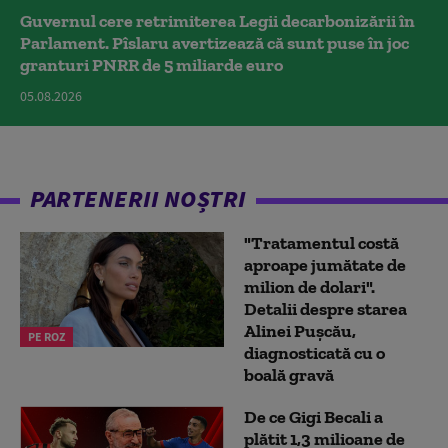
Guvernul cere retrimiterea Legii decarbonizării în
Parlament. Pîslaru avertizează că sunt puse în joc
granturi PNRR de 5 miliarde euro
05.08.2026
PARTENERII NOȘTRI
"Tratamentul costă
aproape jumătate de
milion de dolari".
Detalii despre starea
Alinei Pușcău,
PE ROZ
diagnosticată cu o
boală gravă
De ce Gigi Becali a
plătit 1,3 milioane de