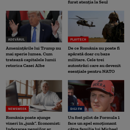
furat atenția la Seul
ADEVĂRUL
PLAYTECH
Amenințările lui Trump nu
De ce România nu poate fi
mai sperie lumea. Cum
apărată doar cu baze
tratează capitalele lumii
militare. Cele trei
retorica Casei Albe
autostrăzi care au devenit
esențiale pentru NATO
NEWSWEEK
DIGI FM
România poate ajunge
Un fost pilot de Formula 1
vineri în „junk”. Economist:
face un apel emoționant
Indexarea pensiilor ar
către familia lui Michael