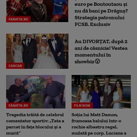
euro pe Boutoutaou și
nu dă bani pe Drăguș?
Strategia patronului
FANATIK.RO
FCSB. Exclusiv
Au DIVORȚAT, după 2
ani de căsnicie! Vestea
momentului în
showbiz😮
CANCAN
FANATIK.RO
FILM NOW
Tragedia trăită de celebrul
Soția lui Matt Damon,
comentator sportiv: „Tata a
frumoasa balului într-o
parcat în fața blocului și a
rochie albastru regal,
murit”
mulată pe corp. Luciana a