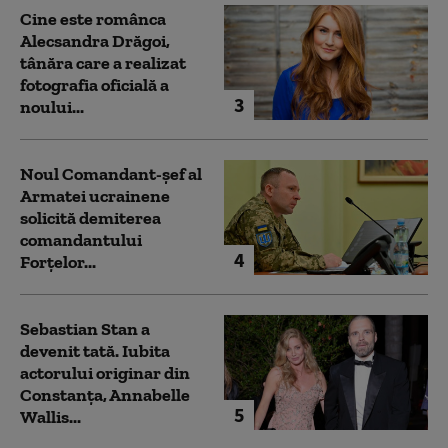
Cine este românca
Alecsandra Drăgoi,
tânăra care a realizat
fotografia oficială a
3
noului...
Noul Comandant-șef al
Armatei ucrainene
solicită demiterea
comandantului
4
Forțelor...
Sebastian Stan a
devenit tată. Iubita
actorului originar din
Constanța, Annabelle
5
Wallis...