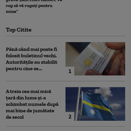
rog să vă rugați pentru
mine”
Top Citite
Până când mai poate fi
folosit buletinul vechi.
Autoritățile au stabilit
pentru cine se...
1
A treia cea mai mică
țară din lume și-a
schimbat numele după
mai bine de jumătate
2
de secol