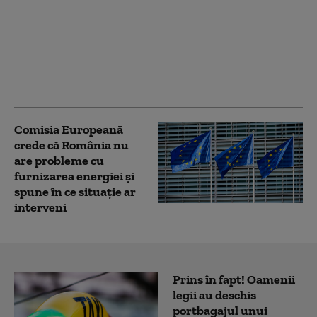
Călin Georgescu critică
ideea adoptării
monedei euro, după
anunțul lui Nicușor
Dan
Comisia Europeană
crede că România nu
are probleme cu
furnizarea energiei și
spune în ce situație ar
interveni
Prins în fapt! Oamenii
legii au deschis
portbagajul unui