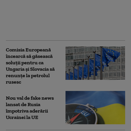
UE folosește 1,4
miliarde de euro din
active rusești
imobilizate pentru
sprijinirea Ucrainei
Comisia Europeană
încearcă să găsească
soluții pentru ca
Ungaria și Slovacia să
renunțe la petrolul
rusesc
Nou val de fake news
lansat de Rusia
împotriva aderării
Ucrainei la UE