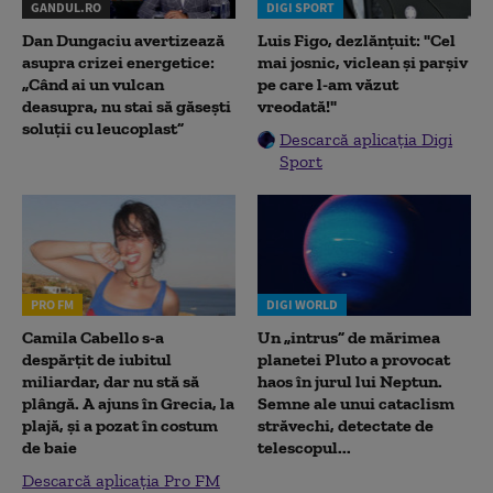
GANDUL.RO
DIGI SPORT
Dan Dungaciu avertizează
Luis Figo, dezlănțuit: "Cel
asupra crizei energetice:
mai josnic, viclean și parșiv
„Când ai un vulcan
pe care l-am văzut
deasupra, nu stai să găsești
vreodată!"
soluții cu leucoplast”
Descarcă aplicația Digi
Sport
PRO FM
DIGI WORLD
Camila Cabello s-a
Un „intrus” de mărimea
despărțit de iubitul
planetei Pluto a provocat
miliardar, dar nu stă să
haos în jurul lui Neptun.
plângă. A ajuns în Grecia, la
Semne ale unui cataclism
plajă, și a pozat în costum
străvechi, detectate de
de baie
telescopul...
Descarcă aplicația Pro FM