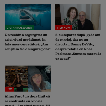
DIGI ANIMAL WORLD
FILM NOW
Un rechin a regurgitat un
S-au separat după 35 de ani
arici viu și nevătămat, în
de mariaj, dar nu au
fața unor cercetători: „Am
divorțat. Danny DeVito,
reușit să fac o singură poză”
despre relația cu Rhea
Perlman: „Suntem mereu la
ea acasă”
UTV
Alina Pușcău a dezvăluit că
se confruntă cu o boală
gravă. „Am cinci tumori. Vă