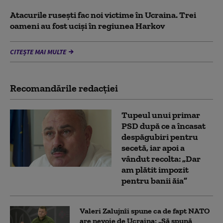
Atacurile rusești fac noi victime în Ucraina. Trei
oameni au fost uciși în regiunea Harkov
CITEȘTE MAI MULTE
Recomandările redacţiei
Tupeul unui primar
PSD după ce a încasat
despăgubiri pentru
secetă, iar apoi a
vândut recolta: „Dar
am plătit impozit
pentru banii ăia”
Valeri Zalujnîi spune ca de fapt NATO
are nevoie de Ucraina: „Să spună