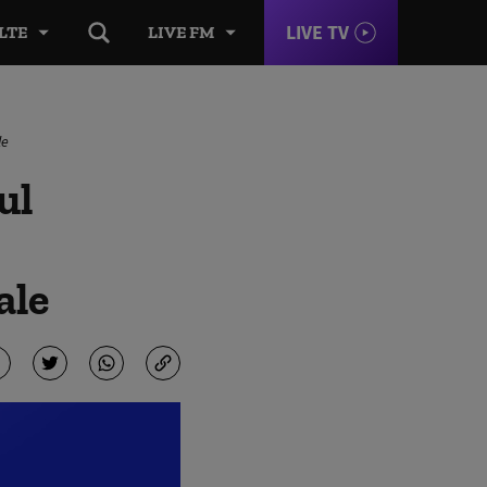
LIVE TV
LTE
LIVE FM
le
ul
ale