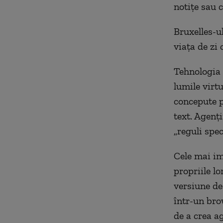
notițe sau 
Bruxelles-ul
viața de zi c
Tehnologia 
lumile virtu
concepute p
text. Agenți
„reguli spec
Cele mai im
propriile lo
versiune de
într-un bro
de a crea a