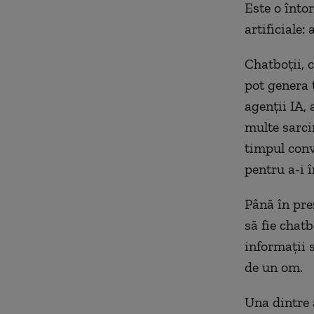
Este o întor
artificiale:
Chatboții, c
pot genera 
agenții IA,
multe sarci
timpul conv
pentru a-i î
Până în prez
să fie chat
informații 
de un om.
Una dintre 