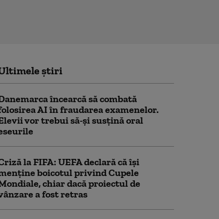
Ultimele știri
Danemarca încearcă să combată
folosirea AI în fraudarea examenelor.
Elevii vor trebui să-şi susţină oral
eseurile
Criză la FIFA: UEFA declară că îşi
menţine boicotul privind Cupele
Mondiale, chiar dacă proiectul de
vânzare a fost retras