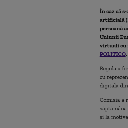
În caz că s-
artificială
persoană ar
Uniunii Eur
virtuali cu 
POLITICO
.
Regula a fo
cu reprezent
digitală din
Comisia a r
săptămâna t
și la motive