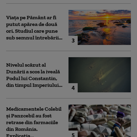
Viața pe Pământ ar fi
putut apărea de două
ori. Studiul care pune
sub semnul întrebării...
3
Nivelul scăzut al
Dunării a scos la iveală
Podul lui Constantin,
din timpul Imperiului...
4
Medicamentele Colebil
și Panzcebil au fost
retrase din farmaciile
din România.
5
Explicația...