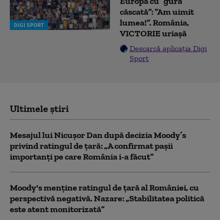
Europa cu ”gura
căscată”: ”Am uimit
lumea!”. România,
DIGI SPORT
VICTORIE uriașă
Descarcă aplicația Digi
Sport
Ultimele știri
Mesajul lui Nicușor Dan după decizia Moody’s
privind ratingul de țară: „A confirmat pașii
importanți pe care România i-a făcut”
Moody's menține ratingul de țară al României, cu
perspectivă negativă. Nazare: „Stabilitatea politică
este atent monitorizată”