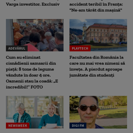
Varga investitor. Exclusiv
accident teribil în Franța:
"Ne-am târât din mașină"
ADEVĂRUL
PLAYTECH
Cum au eliminat
Facultatea din România la
cisnădienii samsarii din
care nu mai vrea nimeni să
piață: 8 tone de legume
înveţe. A pierdut aproape
vândute în doar 4 ore.
jumătate din studenţi
Oamenii stau la coadă: „E
incredibil!” FOTO
NEWSWEEK
DIGI FM