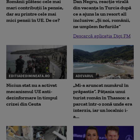
Românii plătesc cele mai
Dan Negru, reacție virală
mari contribuții la pensie,
din vacanța în Turcia după
dar au printre cele mai
ce a ajuns la un resort all
mici pensii în UE. De ce?
inclusive: „Și noi, românii,
ne umplem farfuriile”
Descarcă aplicația Digi FM
EDITIADEDIMINEATA.RO
ADEVARUL
Niciun stat nu a activat
„Mi-a aruncat numărul în
mecanismul UE anti-
prăpastie”. Pățania unui
dezinformare în timpul
turist român în Thassos: a
crizei din Ceuta
parcat într-o zonă unde era
interzis, iar un localnic i-
a...