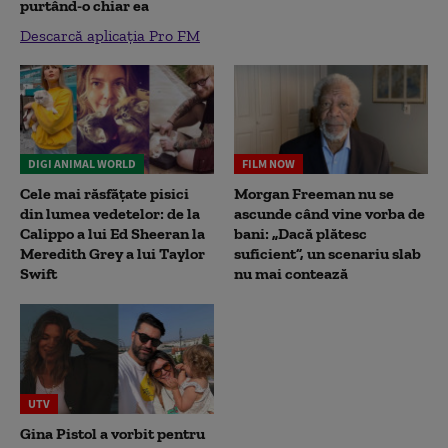
purtând-o chiar ea
Descarcă aplicația Pro FM
DIGI ANIMAL WORLD
FILM NOW
Cele mai răsfățate pisici
Morgan Freeman nu se
din lumea vedetelor: de la
ascunde când vine vorba de
Calippo a lui Ed Sheeran la
bani: „Dacă plătesc
Meredith Grey a lui Taylor
suficient”, un scenariu slab
Swift
nu mai contează
UTV
Gina Pistol a vorbit pentru