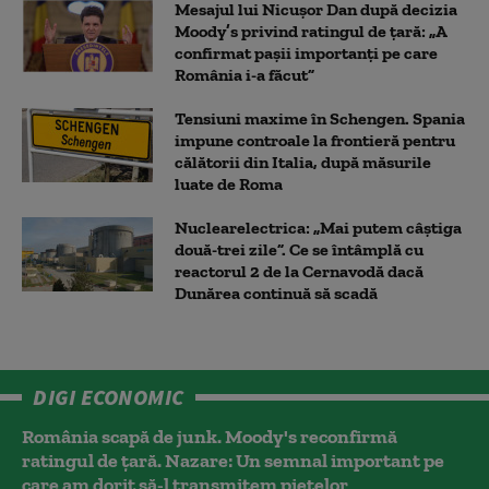
Mesajul lui Nicușor Dan după decizia
Moody’s privind ratingul de țară: „A
confirmat pașii importanți pe care
România i-a făcut”
Tensiuni maxime în Schengen. Spania
impune controale la frontieră pentru
călătorii din Italia, după măsurile
luate de Roma
Nuclearelectrica: „Mai putem câștiga
două-trei zile”. Ce se întâmplă cu
reactorul 2 de la Cernavodă dacă
Dunărea continuă să scadă
DIGI ECONOMIC
România scapă de junk. Moody's reconfirmă
ratingul de țară. Nazare: Un semnal important pe
care am dorit să-l transmitem piețelor