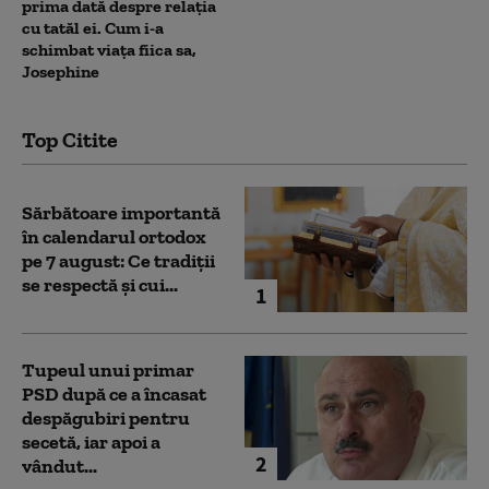
prima dată despre relația
cu tatăl ei. Cum i-a
schimbat viața fiica sa,
Josephine
Top Citite
Sărbătoare importantă
în calendarul ortodox
pe 7 august: Ce tradiții
se respectă și cui...
1
Tupeul unui primar
PSD după ce a încasat
despăgubiri pentru
secetă, iar apoi a
2
vândut...