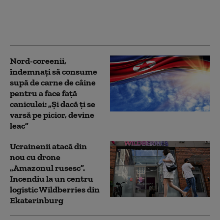
că Putin ar putea ataca
o țară NATO încă din
această toamnă (WSJ)
Nord-coreenii,
îndemnaţi să consume
supă de carne de câine
pentru a face față
caniculei: „Și dacă ţi se
varsă pe picior, devine
leac”
Ucrainenii atacă din
nou cu drone
„Amazonul rusesc”.
Incendiu la un centru
logistic Wildberries din
Ekaterinburg