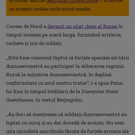
browser sau de
Gestionați preferințele
– e nevoie
sa accepti cookie-urile social media
Coreea de Nord a
devenit un aliat cheie al Rusiei
în
timpul invaziei pe scară largă, furnizând artilerie,
rachete și mii de soldați.
„Este bine cunoscut faptul că forțele speciale ale țării
dumneavoastră au participat la eliberarea regiunii
Kursk la inițiativa dumneavoastră, în deplină
conformitate cu noul nostru tratat”, i-a spus Putin
lui Kim în timpul întâlnirii de la Diaoyutai State
Guesthouse, în vestul Beijingului.
„Aș dori să menționez că soldații dumneavoastră au
luptat cu curaj și au dat dovadă de eroism. Nu vom
uita niciodată sacrificiile făcute de forțele armate ale