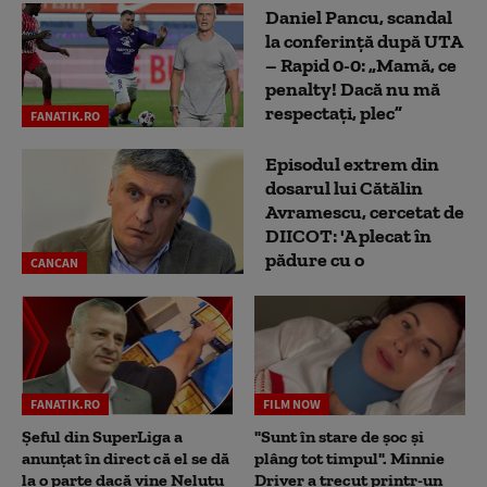
Daniel Pancu, scandal
la conferință după UTA
– Rapid 0-0: „Mamă, ce
penalty! Dacă nu mă
respectați, plec”
FANATIK.RO
Episodul extrem din
dosarul lui Cătălin
Avramescu, cercetat de
DIICOT: 'A plecat în
pădure cu o
CANCAN
FANATIK.RO
FILM NOW
Șeful din SuperLiga a
"Sunt în stare de șoc și
anunțat în direct că el se dă
plâng tot timpul". Minnie
la o parte dacă vine Neluțu
Driver a trecut printr-un