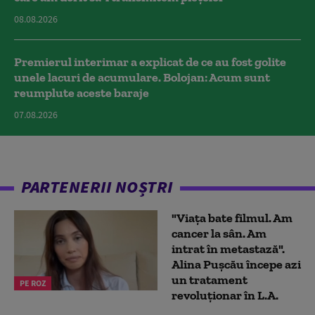
08.08.2026
Premierul interimar a explicat de ce au fost golite
unele lacuri de acumulare. Bolojan: Acum sunt
reumplute aceste baraje
07.08.2026
PARTENERII NOȘTRI
"Viața bate filmul. Am
cancer la sân. Am
intrat în metastază".
Alina Pușcău începe azi
un tratament
PE ROZ
revoluționar în L.A.