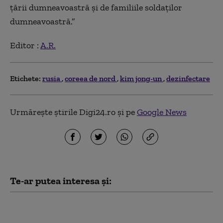
țării dumneavoastră și de familiile soldaților
dumneavoastră.”
Editor :
A.R.
Etichete:
rusia
coreea de nord
kim jong-un
dezinfectare
Urmărește știrile Digi24.ro și pe
Google News
Te-ar putea interesa și:
Serviciile secrete
americane avertizează