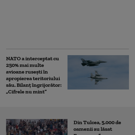
Bloomberg: Economia
de război a Rusiei
alimentează creşteri
salariale pe care
companiile nu şi le
permit
NATO a interceptat cu
250% mai multe
avioane rusești în
apropierea teritoriului
său. Bilanț îngrijorător:
„Cifrele nu mint”
Din Tulcea, 5.000 de
oamenii au lăsat