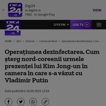
Digi24
VIEW
m.digi24.ro
FREE - In Google Play
LIVE TV
LIVE FM
HOME
Știri
Externe
Coreea de Nord
Operațiunea dezinfectarea. Cum șterg nord-coreenii urmele prezenței lui Kim Jong-un în camera în care s-a văzut cu Vladimir Putin
Operațiunea dezinfectarea. Cum
șterg nord-coreenii urmele
prezenței lui Kim Jong-un în
camera în care s-a văzut cu
Vladimir Putin
Data publicării:
03.09.2025 12:03