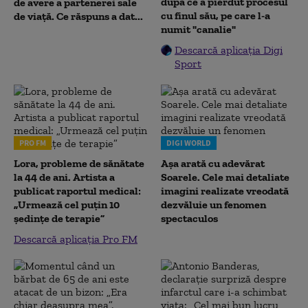
după ce a pierdut procesul
de avere a partenerei sale
cu finul său, pe care l-a
de viață. Ce răspuns a dat...
numit "canalie"
Descarcă aplicația Digi
Sport
PRO FM
DIGI WORLD
Lora, probleme de sănătate
Așa arată cu adevărat
la 44 de ani. Artista a
Soarele. Cele mai detaliate
publicat raportul medical:
imagini realizate vreodată
„Urmează cel puțin 10
dezvăluie un fenomen
ședințe de terapie”
spectaculos
Descarcă aplicația Pro FM