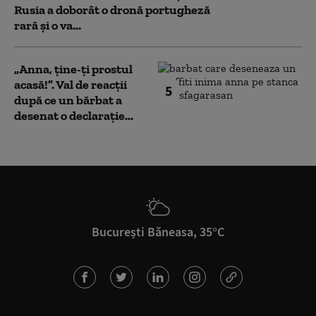
Rusia a doborât o dronă portugheză
rară și o va...
„Anna, ţine-ţi prostul
acasă!”. Val de reacții
5
după ce un bărbat a
desenat o declarație...
București Băneasa, 35°C