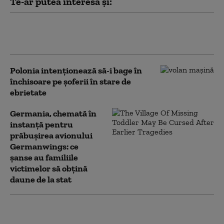
Te-ar putea interesa și:
UEFA îl amenință pe Gianni
Infantino cu acțiuni în justiție
Polonia intenționează să-i bage în
închisoare pe șoferii în stare de
ebrietate
Germania, chemată în
instanță pentru
prăbușirea avionului
Germanwings: ce
șanse au familiile
victimelor să obțină
daune de la stat
Oligarhul moldovean
Veaceslav Platon