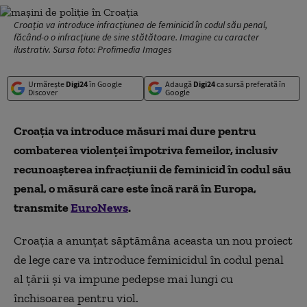
Croația va introduce infracțiunea de feminicid în codul său penal,
făcând-o o infracțiune de sine stătătoare. Imagine cu caracter
ilustrativ. Sursa foto: Profimedia Images
Urmărește
Digi24
în Google
Adaugă
Digi24
ca sursă preferată în
Discover
Google
Croația va introduce măsuri mai dure pentru
combaterea violenței împotriva femeilor, inclusiv
recunoașterea infracțiunii de feminicid în codul său
penal, o măsură care este încă rară în Europa,
transmite
EuroNews
.
Croația a anunțat săptămâna aceasta un nou proiect
de lege care va introduce feminicidul în codul penal
al țării și va impune pedepse mai lungi cu
închisoarea pentru viol.