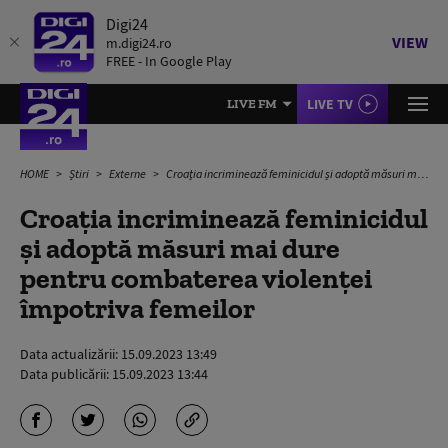
Digi24
VIEW
m.digi24.ro
FREE - In Google Play
LIVE TV
LIVE FM
HOME
Știri
Externe
Croația incriminează feminicidul și adoptă măsuri mai dure pentru combaterea violenței împotriva femeilor
Croația incriminează feminicidul
și adoptă măsuri mai dure
pentru combaterea violenței
împotriva femeilor
Data actualizării:
15.09.2023 13:49
Data publicării:
15.09.2023 13:44