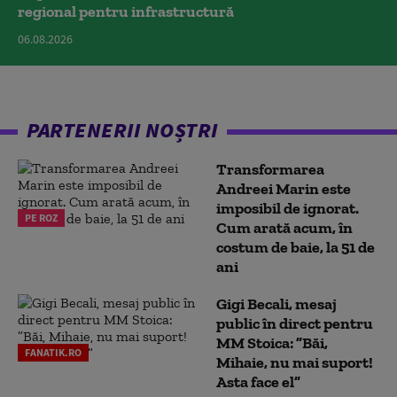
regional pentru infrastructură
06.08.2026
PARTENERII NOȘTRI
Transformarea
Andreei Marin este
imposibil de ignorat.
PE ROZ
Cum arată acum, în
costum de baie, la 51 de
ani
Gigi Becali, mesaj
public în direct pentru
MM Stoica: ”Băi,
FANATIK.RO
Mihaie, nu mai suport!
Asta face el”