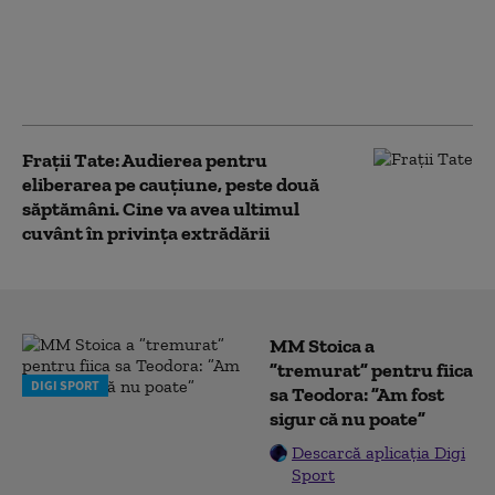
contestă extrădarea
din Marea Britanie. El
susține că este urmărit
politic
Fraţii Tate: Audierea pentru
eliberarea pe cauţiune, peste două
săptămâni. Cine va avea ultimul
cuvânt în privința extrădării
MM Stoica a
”tremurat” pentru fiica
DIGI SPORT
sa Teodora: ”Am fost
sigur că nu poate”
Descarcă aplicația Digi
Sport