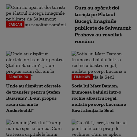
Cum au apărut doi
turiști pe Platoul
Bucegi. Imaginile
CANCAN
publicate de Salvamont
Prahova au revoltat
românii
FANATIK.RO
FILM NOW
Unde au dispărut ofertele
Soția lui Matt Damon,
de transfer pentru Ștefan
frumoasa balului într-o
Baiaram? „L-am propus
rochie albastru regal,
acum doi ani la
mulată pe corp. Luciana a
Anderlecht!”
furat atenția la Seul