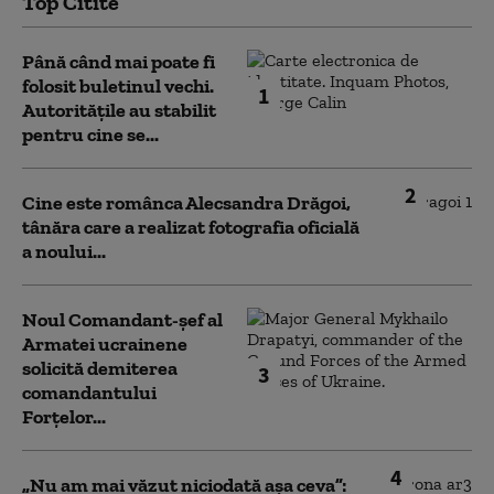
Top Citite
Până când mai poate fi
folosit buletinul vechi.
1
Autoritățile au stabilit
pentru cine se...
2
Cine este românca Alecsandra Drăgoi,
tânăra care a realizat fotografia oficială
a noului...
Noul Comandant-șef al
Armatei ucrainene
solicită demiterea
3
comandantului
Forțelor...
4
„Nu am mai văzut niciodată așa ceva”: