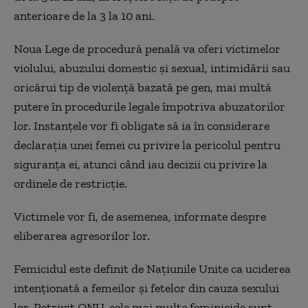
anterioare de la 3 la 10 ani.
Noua Lege de procedură penală va oferi victimelor
violului, abuzului domestic și sexual, intimidării sau
oricărui tip de violență bazată pe gen, mai multă
putere în procedurile legale împotriva abuzatorilor
lor. Instanțele vor fi obligate să ia în considerare
declarația unei femei cu privire la pericolul pentru
siguranța ei, atunci când iau decizii cu privire la
ordinele de restricție.
Victimele vor fi, de asemenea, informate despre
eliberarea agresorilor lor.
Femicidul este definit de Națiunile Unite ca uciderea
intenționată a femeilor și fetelor din cauza sexului
lor. Potrivit ONU, cele mai multe feminicide sunt