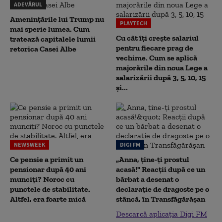
ADEVĂRUL
Amenințările lui Trump nu
PLAYTECH
mai sperie lumea. Cum
Cu cât îți crește salariul
tratează capitalele lumii
pentru fiecare prag de
retorica Casei Albe
vechime. Cum se aplică
majorările din noua Lege a
salarizării după 3, 5, 10, 15
și...
NEWSWEEK
DIGI FM
Ce pensie a primit un
„Anna, ţine-ţi prostul
pensionar după 40 ani
acasă!" Reacţii după ce un
munciți? Noroc cu
bărbat a desenat o
punctele de stabilitate.
declaraţie de dragoste pe o
Altfel, era foarte mică
stâncă, în Transfăgărăşan
Descarcă aplicația Digi FM