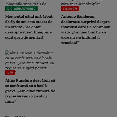
DIGI ANIMAL WORLD
FILM NOW
Momentul când un bărbat
Antonio Banderas,
de 65 de ani este atacat de
declarație surpriză despre
un bizon: „Era chiar
infarctul care i-a schimbat
deasupra mea”. Imaginile
viața: „Cel mai bun lucru
sunt greu de urmărit
care mi s-a întâmplat
vreodată”
UTV
Alina Pușcău a dezvăluit că
se confruntă cu o boală
gravă. „Am cinci tumori. Vă
rog să vă rugați pentru
mine”