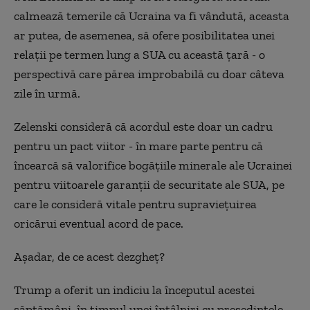
calmează temerile că Ucraina va fi vândută, aceasta
ar putea, de asemenea, să ofere posibilitatea unei
relaţii pe termen lung a SUA cu această ţară - o
perspectivă care părea improbabilă cu doar câteva
zile în urmă.
Zelenski consideră că acordul este doar un cadru
pentru un pact viitor - în mare parte pentru că
încearcă să valorifice bogăţiile minerale ale Ucrainei
pentru viitoarele garanţii de securitate ale SUA, pe
care le consideră vitale pentru supravieţuirea
oricărui eventual acord de pace.
Aşadar, de ce acest dezgheţ?
Trump a oferit un indiciu la începutul acestei
săptămâni, în timpul unei întâlniri cu preşedintele