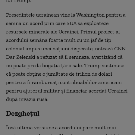
lui Trump.
Preşedintele ucrainean vine la Washington pentru a
semna un acord prin care SUA să exploateze
resursele minerale ale Ucrainei. Primul proiect al
acordului semăna foarte mult cu un jaf de tip
colonial impus unei naţiuni disperate, notează CNN.
Dar Zelenski a refuzat să îl semneze, avertizând că
nu poate preda bogăţia ţării sale. Trump susţinuse
că poate obţine o jumătate de trilion de dolari
pentru a fi rambursaţi contribuabililor americani
pentru ajutorul militar şi financiar acordat Ucrainei
după invazia rusă.
Dezghețul
Însă ultima versiune a acordului pare mult mai