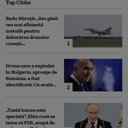
Top Citite
Radu Miruță: „Am găsit
cea mai eficientă
metodă pentru
doborârea dronelor
1
rusești...
Drona care a explodat
în Bulgaria, aproape de
România, a fost
identificată. Ce arată...
2
„Toată lumea este
speriată”. Elita rusă se
teme că FSB „scapă de