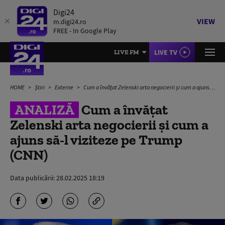
Digi24
VIEW
m.digi24.ro
FREE - In Google Play
LIVE TV
LIVE FM
HOME
Știri
Externe
Cum a învăţat Zelenski arta negocierii şi cum a ajuns să-l viziteze pe Trump (CNN)
ANALIZĂ
Cum a învăţat
Zelenski arta negocierii şi cum a
ajuns să-l viziteze pe Trump
(CNN)
Data publicării:
28.02.2025 18:19