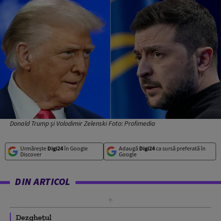
Donald Trump și Volodimir Zelenski Foto: Profimedia
Urmărește
Digi24
în Google
Adaugă
Digi24
ca sursă preferată în
Discover
Google
DIN ARTICOL
Dezghețul