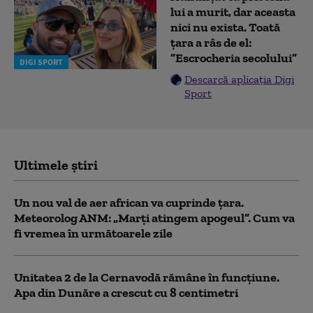
lui a murit, dar aceasta
nici nu exista. Toată
țara a râs de el:
”Escrocheria secolului”
DIGI SPORT
Descarcă aplicația Digi
Sport
Ultimele știri
Un nou val de aer african va cuprinde țara.
Meteorolog ANM: „Marți atingem apogeul”. Cum va
fi vremea în următoarele zile
Unitatea 2 de la Cernavodă rămâne în funcțiune.
Apa din Dunăre a crescut cu 8 centimetri