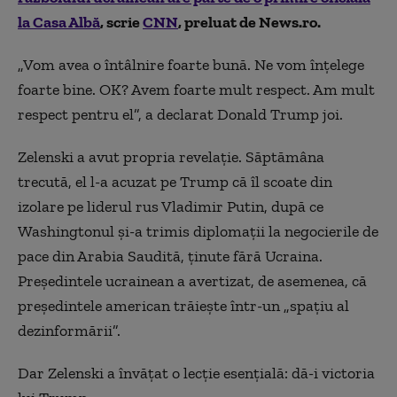
la Casa Albă
, scrie
CNN
, preluat de News.ro.
„Vom avea o întâlnire foarte bună. Ne vom înţelege
foarte bine. OK? Avem foarte mult respect. Am mult
respect pentru el”, a declarat Donald Trump joi.
Zelenski a avut propria revelaţie. Săptămâna
trecută, el l-a acuzat pe Trump că îl scoate din
izolare pe liderul rus Vladimir Putin, după ce
Washingtonul şi-a trimis diplomaţii la negocierile de
pace din Arabia Saudită, ţinute fără Ucraina.
Preşedintele ucrainean a avertizat, de asemenea, că
preşedintele american trăieşte într-un „spaţiu al
dezinformării”.
Dar Zelenski a învăţat o lecţie esenţială: dă-i victoria