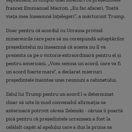
francez Emmanuel Macron. „Eu fac afaceri. Toată
viaţa mea înseamnă înţelegeri”, a mărturisit Trump.
Doar pentru că acordul cu Ucraina privind
minereurile rare pare să nu corespundă aşteptărilor
preşedintelui nu înseamnă că acesta nu îl va
prezenta ca pe o victorie extraordinară pentru el şi
pentru americani. „Vom semna un acord, care va fi
un acord foarte mare”, a declarat miercuri
preşedintele înaintea unei reuniuni a cabinetului.
Zelul lui Trump pentru un acord l-a determinat
chiar să uite în mod convenabil afirmaţia sa
anterioară potrivit căreia Zelenski - căruia îi poartă
pică pentru că preşedintele ucrainean a fost la
celălalt capăt al apelului care a dus la prima sa