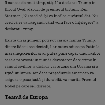
îl cunosc de mult timp, ştiţi?” a declarat Trump în
Biroul Oval, alături de premierul britanic Keir
Starmer. „Nu cred că îşi va încălca cuvântul dat. Nu
cred că se va răzgândi când vom face o înţelegere”, a
declarat Trump.
Există un argument potrivit căruia numai Trump,
dintre liderii occidentali, l-ar putea aduce pe Putin la
masa negocierilor şi ar putea pune capăt unui război
care a provocat un număr devastator de victime în
rândul civililor, a distrus vaste zone din Ucraina şi a
zguduit lumea. Iar dacă preşedintele american va
asigura o pace justă şi durabilă, va merita Premiul
Nobel pe care şi-l doreşte.
Teamă de Europa