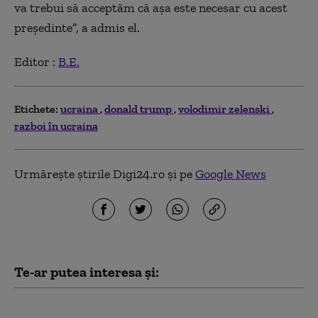
va trebui să acceptăm că aşa este necesar cu acest
preşedinte”, a admis el.
Editor :
B.E.
Etichete:
ucraina
donald trump
volodimir zelenski
razboi în ucraina
Urmărește știrile Digi24.ro și pe
Google News
Te-ar putea interesa și:
Musk nu permite