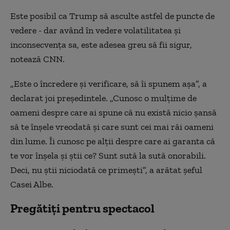
Este posibil ca Trump să asculte astfel de puncte de
vedere - dar având în vedere volatilitatea şi
inconsecvenţa sa, este adesea greu să fii sigur,
notează CNN.
„Este o încredere şi verificare, să îi spunem aşa”, a
declarat joi preşedintele. „Cunosc o mulţime de
oameni despre care ai spune că nu există nicio şansă
să te înşele vreodată şi care sunt cei mai răi oameni
din lume. Îi cunosc pe alţii despre care ai garanta că
te vor înşela şi ştii ce? Sunt sută la sută onorabili.
Deci, nu ştii niciodată ce primeşti”, a arătat şeful
Casei Albe.
Pregătiți pentru spectacol