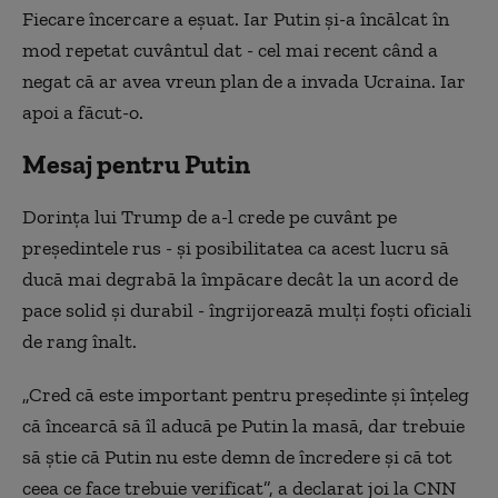
Fiecare încercare a eşuat. Iar Putin şi-a încălcat în
mod repetat cuvântul dat - cel mai recent când a
negat că ar avea vreun plan de a invada Ucraina. Iar
apoi a făcut-o.
Mesaj pentru Putin
Dorinţa lui Trump de a-l crede pe cuvânt pe
preşedintele rus - şi posibilitatea ca acest lucru să
ducă mai degrabă la împăcare decât la un acord de
pace solid şi durabil - îngrijorează mulţi foşti oficiali
de rang înalt.
„Cred că este important pentru preşedinte şi înţeleg
că încearcă să îl aducă pe Putin la masă, dar trebuie
să ştie că Putin nu este demn de încredere şi că tot
ceea ce face trebuie verificat”, a declarat joi la CNN