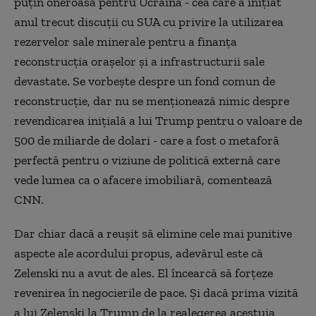
puţin oneroasă pentru Ucraina - cea care a iniţiat
anul trecut discuţii cu SUA cu privire la utilizarea
rezervelor sale minerale pentru a finanţa
reconstrucţia oraşelor şi a infrastructurii sale
devastate. Se vorbeşte despre un fond comun de
reconstrucţie, dar nu se menţionează nimic despre
revendicarea iniţială a lui Trump pentru o valoare de
500 de miliarde de dolari - care a fost o metaforă
perfectă pentru o viziune de politică externă care
vede lumea ca o afacere imobiliară, comentează
CNN.
Dar chiar dacă a reuşit să elimine cele mai punitive
aspecte ale acordului propus, adevărul este că
Zelenski nu a avut de ales. El încearcă să forţeze
revenirea în negocierile de pace. Şi dacă prima vizită
a lui Zelenski la Trump de la realegerea acestuia