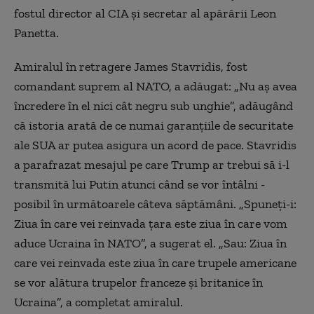
fostul director al CIA şi secretar al apărării Leon
Panetta.
Amiralul în retragere James Stavridis, fost
comandant suprem al NATO, a adăugat: „Nu aş avea
încredere în el nici cât negru sub unghie”, adăugând
că istoria arată de ce numai garanţiile de securitate
ale SUA ar putea asigura un acord de pace. Stavridis
a parafrazat mesajul pe care Trump ar trebui să i-l
transmită lui Putin atunci când se vor întâlni -
posibil în următoarele câteva săptămâni. „Spuneţi-i:
Ziua în care vei reinvada ţara este ziua în care vom
aduce Ucraina în NATO”, a sugerat el. „Sau: Ziua în
care vei reinvada este ziua în care trupele americane
se vor alătura trupelor franceze şi britanice în
Ucraina”, a completat amiralul.