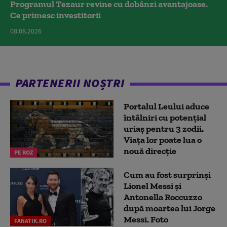
Programul Tezaur revine cu dobânzi avantajoase.
Ce primesc investitorii
08.08.2026
PARTENERII NOȘTRI
Portalul Leului aduce
întâlniri cu potențial
uriaș pentru 3 zodii.
Viața lor poate lua o
nouă direcție
PE ROZ
Cum au fost surprinși
Lionel Messi și
Antonella Roccuzzo
după moartea lui Jorge
Messi. Foto
FANATIK.RO