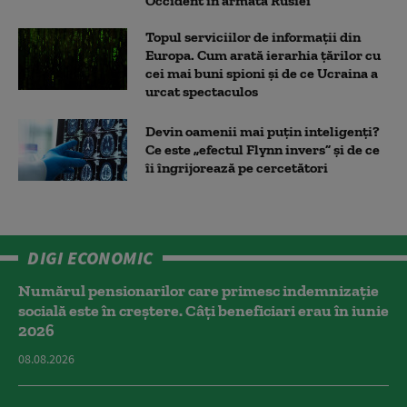
Occident în armata Rusiei
Topul serviciilor de informații din
Europa. Cum arată ierarhia țărilor cu
cei mai buni spioni și de ce Ucraina a
urcat spectaculos
Devin oamenii mai puțin inteligenți?
Ce este „efectul Flynn invers” și de ce
îi îngrijorează pe cercetători
DIGI ECONOMIC
Numărul pensionarilor care primesc indemnizaţie
socială este în creștere. Câți beneficiari erau în iunie
2026
08.08.2026