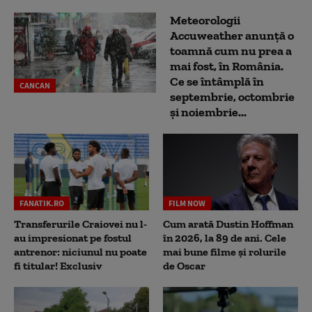
Meteorologii
Accuweather anunță o
toamnă cum nu prea a
mai fost, în România.
Ce se întâmplă în
CANCAN
septembrie, octombrie
și noiembrie...
FANATIK.RO
FILM NOW
Transferurile Craiovei nu l-
Cum arată Dustin Hoffman
au impresionat pe fostul
în 2026, la 89 de ani. Cele
antrenor: niciunul nu poate
mai bune filme și rolurile
fi titular! Exclusiv
de Oscar