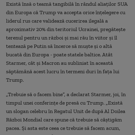
Există însă o teamă tangibilă în rândul aliaţilor SUA
din Europa că Trump va accepta orice înţelegere cu
liderul rus care validează cucerirea ilegală a
aproximativ 20% din teritoriul Ucrainei, pregăteşte
terenul pentru un război şi mai rău în viitor şi îl
tentează pe Putin să încerce să muşte şi o altă
bucată din Europa - poate statele baltice. Atât
Starmer, cât şi Macron au subliniat în această
săptămână acest lucru în termeni duri în faţa lui
Trump.
„Trebuie să o facem bine”, a declarat Starmer, joi, în
timpul unei conferinţe de presă cu Trump. „Există
un slogan celebru în Regatul Unit de după Al Doilea
Război Mondial care spune că trebuie să câştigăm
pacea. Şi asta este ceea ce trebuie să facem acum,