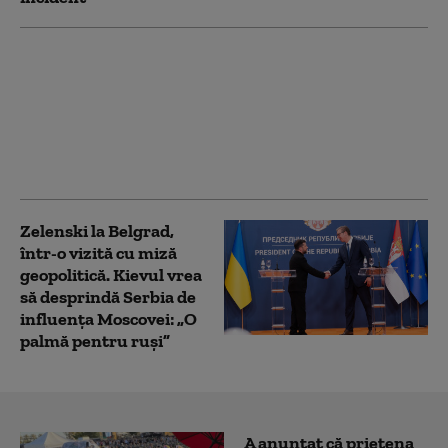
Turcia e forțată să ia
măsuri pentru a-și
proteja navele în
Marea Neagră. Ce
decizie a luat guvernul
de la Ankara
Zelenski la Belgrad,
într-o vizită cu miză
geopolitică. Kievul vrea
să desprindă Serbia de
influența Moscovei: „O
palmă pentru ruși”
A anunțat că prietena