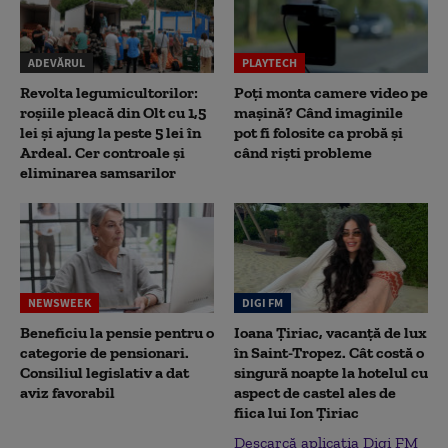
ADEVĂRUL
PLAYTECH
Revolta legumicultorilor:
Poți monta camere video pe
roșiile pleacă din Olt cu 1,5
mașină? Când imaginile
lei și ajung la peste 5 lei în
pot fi folosite ca probă și
Ardeal. Cer controale și
când riști probleme
eliminarea samsarilor
NEWSWEEK
DIGI FM
Beneficiu la pensie pentru o
Ioana Țiriac, vacanță de lux
categorie de pensionari.
în Saint-Tropez. Cât costă o
Consiliul legislativ a dat
singură noapte la hotelul cu
aviz favorabil
aspect de castel ales de
fiica lui Ion Țiriac
Descarcă aplicația Digi FM