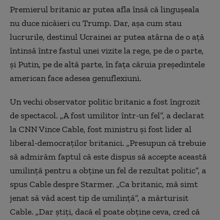
Premierul britanic ar putea afla însă că linguşeala
nu duce nicăieri cu Trump. Dar, aşa cum stau
lucrurile, destinul Ucrainei ar putea atârna de o aţă
întinsă între fastul unei vizite la rege, pe de o parte,
şi Putin, pe de altă parte, în faţa căruia preşedintele
american face adesea genuflexiuni.
Un vechi observator politic britanic a fost îngrozit
de spectacol. „A fost umilitor într-un fel”, a declarat
la CNN Vince Cable, fost ministru şi fost lider al
liberal-democraţilor britanici. „Presupun că trebuie
să admirăm faptul că este dispus să accepte această
umilinţă pentru a obţine un fel de rezultat politic”, a
spus Cable despre Starmer. „Ca britanic, mă simt
jenat să văd acest tip de umilinţă”, a mărturisit
Cable. „Dar ştiţi, dacă el poate obţine ceva, cred că