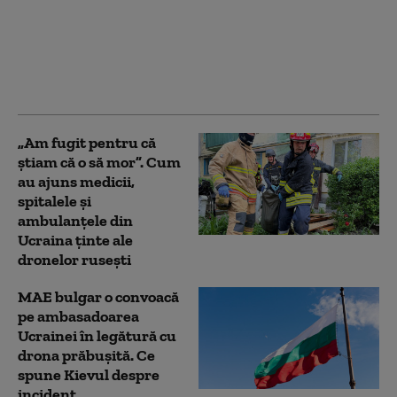
Ucrainei să utilizeze
reţeaua Starlink
pentru atacuri în
Rusia. Ce le-a spus
oficialilor de la Kiev
„Am fugit pentru că
știam că o să mor”. Cum
au ajuns medicii,
spitalele și
ambulanțele din
Ucraina ținte ale
dronelor rusești
MAE bulgar o convoacă
pe ambasadoarea
Ucrainei în legătură cu
drona prăbuşită. Ce
spune Kievul despre
incident