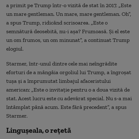
a primit pe Trump într-o vizită de stat în 2017. „Este
un mare gentleman. Un mare, mare gentleman. Oh”,
a spus Trump, ridicând scrisoarea. „Este o
semnătură deosebită, nu-i aşa? Frumoasă. Şi el este
un om frumos, un om minunat”, a continuat Trump
elogiul.
Starmer, într-unul dintre cele mai neîngrădite
eforturi de a mângâia orgoliul lui Trump, a îngroşat
tuşa şi a împrumutat limbajul afaceristului
american: „Este o invitaţie pentru o a doua vizită de
stat. Acest lucru este cu adevărat special. Nu s-a mai
întâmplat până acum. Este fără precedent”, a spus
Starmer.
Lingușeala, o rețetă