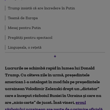
Trump insistă că are încredere în Putin
Teamă de Europa
Mesaj pentru Putin
Pregătiți pentru spectacol
Lingușeala, o rețetă
Lucrurile se schimbă rapid în lumea lui Donald
Trump. Cu câteva zile în urmă, preşedintele
american l-a catalogat în mod fals pe preşedintele
ucrainean Volodimir Zelenski drept un „dictator”
care a început războiul Rusiei în Ucraina şi care nu
are „nicio carte” de jucat. Însă vineri,
eroul
războiului ucrainean are parte de o primire oficială