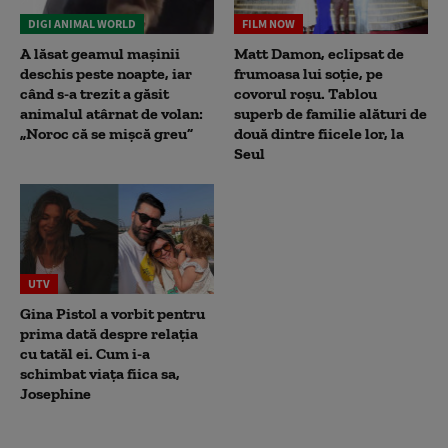
DIGI ANIMAL WORLD
FILM NOW
A lăsat geamul mașinii
Matt Damon, eclipsat de
deschis peste noapte, iar
frumoasa lui soție, pe
când s-a trezit a găsit
covorul roșu. Tablou
animalul atârnat de volan:
superb de familie alături de
„Noroc că se mișcă greu”
două dintre fiicele lor, la
Seul
UTV
Gina Pistol a vorbit pentru
prima dată despre relația
cu tatăl ei. Cum i-a
schimbat viața fiica sa,
Josephine