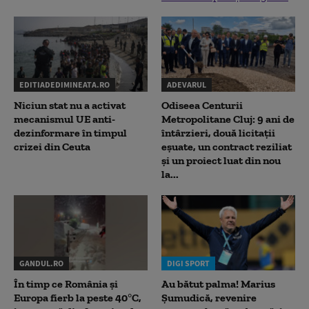
EDITIADEDIMINEATA.RO
ADEVARUL
Niciun stat nu a activat
Odiseea Centurii
mecanismul UE anti-
Metropolitane Cluj: 9 ani de
dezinformare în timpul
întârzieri, două licitații
crizei din Ceuta
eșuate, un contract reziliat
și un proiect luat din nou
la...
GANDUL.RO
DIGI SPORT
În timp ce România și
Au bătut palma! Marius
Europa fierb la peste 40°C,
Șumudică, revenire