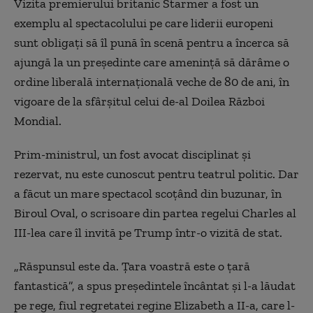
Vizita premierului britanic Starmer a fost un
exemplu al spectacolului pe care liderii europeni
sunt obligaţi să îl pună în scenă pentru a încerca să
ajungă la un preşedinte care ameninţă să dărâme o
ordine liberală internaţională veche de 80 de ani, în
vigoare de la sfârşitul celui de-al Doilea Război
Mondial.
Prim-ministrul, un fost avocat disciplinat şi
rezervat, nu este cunoscut pentru teatrul politic. Dar
a făcut un mare spectacol scoţând din buzunar, în
Biroul Oval, o scrisoare din partea regelui Charles al
III-lea care îl invită pe Trump într-o vizită de stat.
„Răspunsul este da. Ţara voastră este o ţară
fantastică”, a spus preşedintele încântat şi l-a lăudat
pe rege, fiul regretatei regine Elizabeth a II-a, care l-