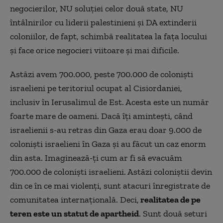
negocierilor, NU soluției celor două state, NU
întâlnirilor cu liderii palestinieni și DA extinderii
coloniilor, de fapt, schimbă realitatea la fața locului
şi face orice negocieri viitoare și mai dificile.
Astăzi avem 700.000, peste 700.000 de coloniști
israelieni pe teritoriul ocupat al Cisiordaniei,
inclusiv în Ierusalimul de Est. Acesta este un număr
foarte mare de oameni. Dacă îţi aminteşti, când
israelienii s-au retras din Gaza erau doar 9.000 de
coloniști israelieni în Gaza și au făcut un caz enorm
din asta. Imaginează-ţi cum ar fi să evacuăm
700.000 de coloniști israelieni. Astăzi coloniştii devin
din ce în ce mai violenţi, sunt atacuri înregistrate de
comunitatea internațională. Deci,
realitatea de pe
teren este un statut de apartheid
. Sunt două seturi