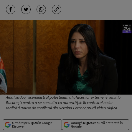
Amal Jadou, viceministrul palestinian al afacerilor externe, e venit la
București pentru a se consulta cu autoritățile în contextul noilor
realități aduse de conflictul din Ucraina Foto: captură video Digi24
Urmărește
Digi24
în Google
Adaugă
Digi24
ca sursă preferată în
Discover
Google