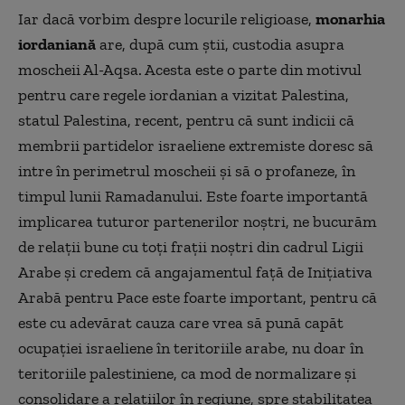
Iar dacă vorbim despre locurile religioase,
monarhia
iordaniană
are, după cum ştii, custodia asupra
moscheii Al-Aqsa. Acesta este o parte din motivul
pentru care regele iordanian a vizitat Palestina,
statul Palestina, recent, pentru că sunt indicii că
membrii partidelor israeliene extremiste doresc să
intre în perimetrul moscheii și să o profaneze, în
timpul lunii Ramadanului. Este foarte importantă
implicarea tuturor partenerilor noștri, ne bucurăm
de relații bune cu toți frații noștri din cadrul Ligii
Arabe și credem că angajamentul față de Inițiativa
Arabă pentru Pace este foarte important, pentru că
este cu adevărat cauza care vrea să pună capăt
ocupației israeliene în teritoriile arabe, nu doar în
teritoriile palestiniene, ca mod de normalizare şi
consolidare a relaţiilor în regiune, spre stabilitatea