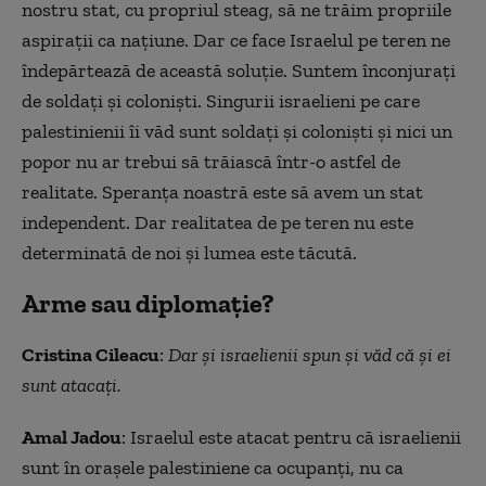
nostru stat, cu propriul steag, să ne trăim propriile
aspirații ca națiune. Dar ce face Israelul pe teren ne
îndepărtează de această soluție. Suntem înconjuraţi
de soldaţi şi colonişti. Singurii israelieni pe care
palestinienii îi văd sunt soldați și coloniști şi nici un
popor nu ar trebui să trăiască într-o astfel de
realitate. Speranța noastră este să avem un stat
independent. Dar realitatea de pe teren nu este
determinată de noi și lumea este tăcută.
Arme sau diplomație?
Cristina Cileacu
:
Dar şi israelienii spun și văd că şi ei
sunt atacaţi.
Amal Jadou
: Israelul este atacat pentru că israelienii
sunt în oraşele palestiniene ca ocupanţi, nu ca