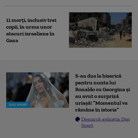
11 morți, inclusiv trei
copii, în urma unor
atacuri israeliene în
Gaza
S-au dus la biserică
pentru nunta lui
Ronaldo cu Georgina și
au avut o surpriză
uriașă! ”Momentul va
DIGI SPORT
rămâne în istorie”
Descarcă aplicația Digi
Sport