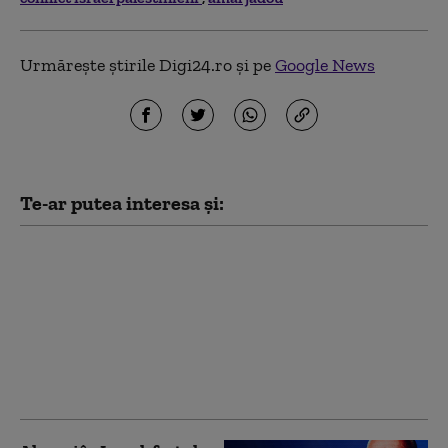
Urmărește știrile Digi24.ro și pe
Google News
Te-ar putea interesa și:
„Consiliul pentru Pace”
al lui Trump a elaborat
un plan pentru Fâșia
Gaza, dar
bombardamentele
israeliene s-au
intensificat