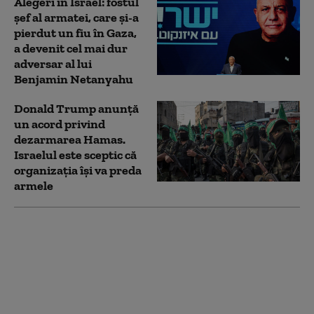
Alegeri în Israel: fostul
șef al armatei, care și-a
pierdut un fiu în Gaza,
a devenit cel mai dur
adversar al lui
Benjamin Netanyahu
Donald Trump anunță
un acord privind
dezarmarea Hamas.
Israelul este sceptic că
organizația își va preda
armele
Revoluția apărării în
Europa: cum schimbă
contractele și
tehnologia viitorul
României în industria
militară