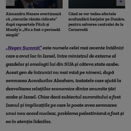
Alexandru Nazare avertizează
Când se vor vedea efectele
că „riscurile rămân ridicate”
scufundării barjelor pe Dunăre,
după rapoartele Fitch și
pentru salvarea centralei de la
Moody’s: „Nu a fost o perioadă
Cernavodă
simplă”
„Negev Summit”
este numele celei mai recente întâlniri
care a avut loc în Israel, între ministrul de externe al
gazdelor și omologii lui din SUA și câteva state arabe.
Acest gen de întruniri nu mai miră pe nimeni, după
semnarea Acordurilor Abraham, tratatele care ajută la
dezvoltarea relațiilor economice dintre anumite țări
arabe și Israel. Chiar dacă subiectul summitului a fost
Iranul și implicațiile pe care le poate avea semnarea
unui nou acord nuclear, problema palestiniană a fost și
ea în atenția liderilor.