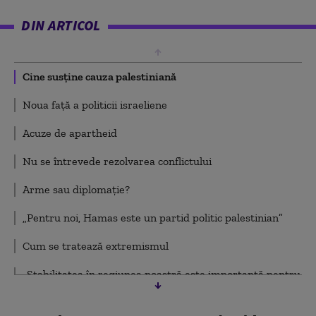
DIN ARTICOL
Cine susține cauza palestiniană
Noua față a politicii israeliene
Acuze de apartheid
Nu se întrevede rezolvarea conflictului
Arme sau diplomație?
„Pentru noi, Hamas este un partid politic palestinian”
Cum se tratează extremismul
„Stabilitatea în regiunea noastră este importantă pentru
stabilitatea Europei”