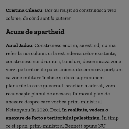
Cristina Cileacu
:
Dar au reușit să construiască vreo
colonie, de când sunt la putere?
Acuze de apartheid
Amal Jadou
: Construiesc enorm, se extind, nu mă
refer la noi colonii, ci la extinderea celor existente,
construiesc noi drumuri, tuneluri, desemnează zone
verzi pe teritoriile palestiniene, desemnează porţiuni
ca zone militare închise şi dacă suprapunem
planurile la care guvernul israelian a aderat, vom
recunoaşte planul de anexare, faimosul plan de
anexare despre care vorbea prim-ministrul
Netanyahu în 2020. Deci,
în realitate, vedem o
anexare de facto a teritoriului palestinian
. În timp
ce ei spun, prim-ministrul Bennett spune NU