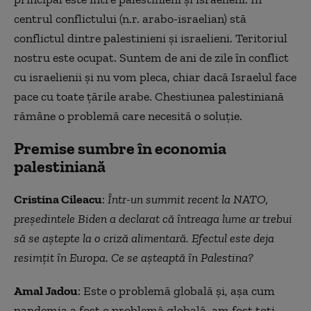
centrul conflictului (n.r. arabo-israelian) stă
conflictul dintre palestinieni și israelieni. Teritoriul
nostru este ocupat. Suntem de ani de zile în conflict
cu israelienii şi nu vom pleca, chiar dacă Israelul face
pace cu toate ţările arabe. Chestiunea palestiniană
rămâne o problemă care necesită o soluţie.
Premise sumbre în economia
palestiniană
Cristina Cileacu
:
Într-un summit recent la NATO,
președintele Biden a declarat că întreaga lume ar trebui
să se aștepte la o criză alimentară. Efectul este deja
resimţit în Europa. Ce se aşteaptă în Palestina?
Amal Jadou
: Este o problemă globală și, aşa cum
pandemia a fost o problemă globală, am fost toţi