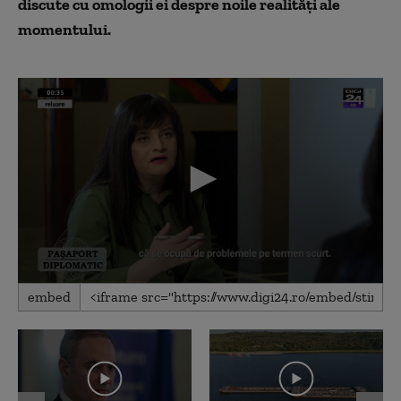
discute cu omologii ei despre noile realități ale
momentului.
0
embed
seconds
of
18
minutes,
51
seconds