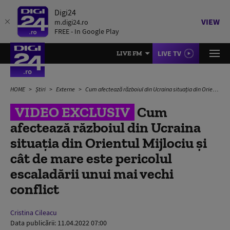
Digi24
VIEW
m.digi24.ro
FREE - In Google Play
LIVE TV
LIVE FM
HOME
Știri
Externe
Cum afectează războiul din Ucraina situația din Orientul Mijlociu și cât de mare este pericolul escaladării unui mai vechi conflict
VIDEO EXCLUSIV
Cum
afectează războiul din Ucraina
situația din Orientul Mijlociu și
cât de mare este pericolul
escaladării unui mai vechi
conflict
Cristina Cileacu
Data publicării:
11.04.2022 07:00