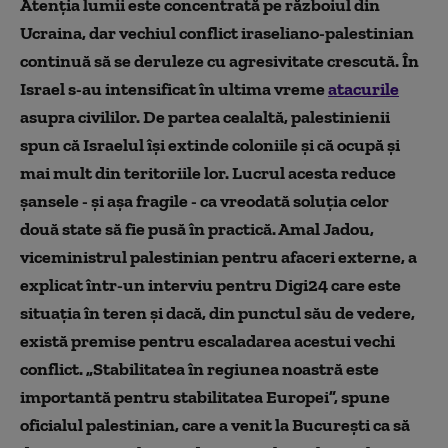
Premise sumbre în economia palestiniană
Atenția lumii este concentrată pe războiul din
Ucraina, dar vechiul conflict iraseliano-palestinian
continuă să se deruleze cu agresivitate crescută. În
Israel s-au intensificat în ultima vreme
atacurile
asupra civililor. De partea cealaltă, palestinienii
spun că Israelul își extinde coloniile și că ocupă și
mai mult din teritoriile lor. Lucrul acesta reduce
șansele - și așa fragile - ca vreodată soluția celor
două state să fie pusă în practică. Amal Jadou,
viceministrul palestinian pentru afaceri externe, a
explicat într-un interviu pentru Digi24 care este
situația în teren și dacă, din punctul său de vedere,
există premise pentru escaladarea acestui vechi
conflict. „Stabilitatea în regiunea noastră este
importantă pentru stabilitatea Europei”, spune
oficialul palestinian, care a venit la București ca să