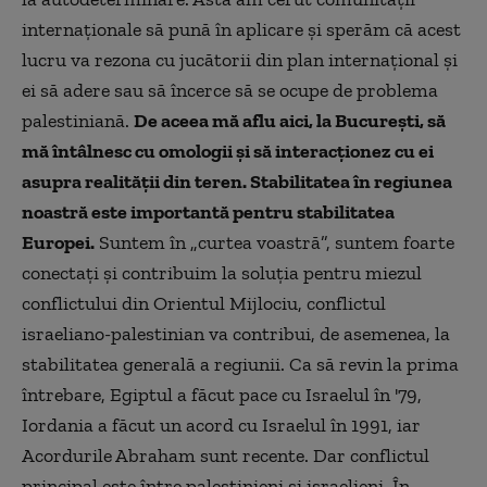
internaționale să pună în aplicare și sperăm că acest
lucru va rezona cu jucătorii din plan internațional şi
ei să adere sau să încerce să se ocupe de problema
palestiniană.
De aceea mă aflu aici, la București, să
mă întâlnesc cu omologii și să interacționez cu ei
asupra realității din teren. Stabilitatea în regiunea
noastră este importantă pentru stabilitatea
Europei.
Suntem în „curtea voastră”, suntem foarte
conectaţi şi contribuim la soluţia pentru miezul
conflictului din Orientul Mijlociu, conflictul
israeliano-palestinian va contribui, de asemenea, la
stabilitatea generală a regiunii. Ca să revin la prima
întrebare, Egiptul a făcut pace cu Israelul în '79,
Iordania a făcut un acord cu Israelul în 1991, iar
Acordurile Abraham sunt recente. Dar conflictul
principal este între palestinieni și israelieni. În