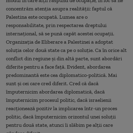
modul în care alții răspund de ocupație, în loc să ne
concentrăm atenția asupra realității: faptul că
Palestina este ocupată. Lumea are o
responsabilitate, prin respectarea dreptului
internațional, să se pună capăt acestei ocupații.
Organizaţia de Eliberare a Palestinei a adoptat
soluția celor două state ca pe o soluţie. Ca în orice alt
conflict din regiune și din altă parte, sunt abordări
diferite pentru a face față. Evident, abordarea
predominantă este cea diplomatico-politică. Mai
sunt şi cei care cred diferit. Cred că dacă
împuternicim abordarea diplomatică, dacă
împuternicim procesul politic, dacă israelienii
reacţionează pozitiv la implicarea într-un proces
politic, dacă împuternicim orizontul unei soluţii
pentru două state, atunci îi slăbim pe alţii care