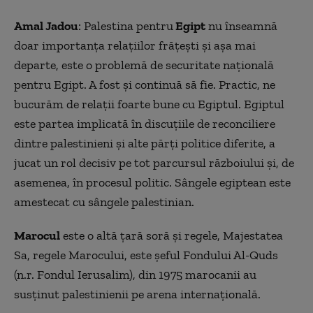
Amal Jadou
: Palestina pentru
Egipt
nu înseamnă
doar importanța relațiilor frățești și aşa mai
departe, este o problemă de securitate națională
pentru Egipt. A fost şi continuă să fie. Practic, ne
bucurăm de relații foarte bune cu Egiptul. Egiptul
este partea implicată în discuțiile de reconciliere
dintre palestinieni și alte părţi politice diferite, a
jucat un rol decisiv pe tot parcursul războiului și, de
asemenea, în procesul politic. Sângele egiptean este
amestecat cu sângele palestinian.
Marocul
este o altă țară soră și regele, Majestatea
Sa, regele Marocului, este şeful Fondului Al-Quds
(n.r. Fondul Ierusalim), din 1975 marocanii au
susținut palestinienii pe arena internațională.