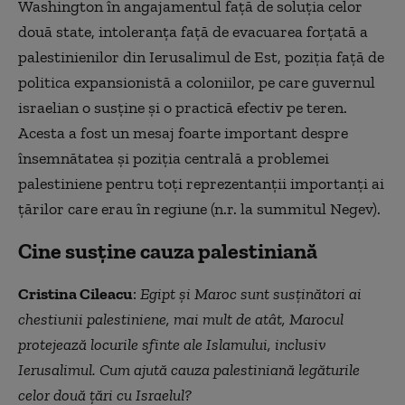
Washington în angajamentul față de soluția celor
două state, intoleranţa faţă de evacuarea forţată a
palestinienilor din Ierusalimul de Est, poziţia față de
politica expansionistă a coloniilor, pe care guvernul
israelian o susține și o practică efectiv pe teren.
Acesta a fost un mesaj foarte important despre
însemnătatea şi poziţia centrală a problemei
palestiniene pentru toți reprezentanţii importanţi ai
ţărilor care erau în regiune (n.r. la summitul Negev).
Cine susține cauza palestiniană
Cristina Cileacu
:
Egipt și Maroc sunt susținători ai
chestiunii palestiniene, mai mult de atât, Marocul
protejează locurile sfinte ale Islamului, inclusiv
Ierusalimul. Cum ajută cauza palestiniană legăturile
celor două ţări cu Israelul?