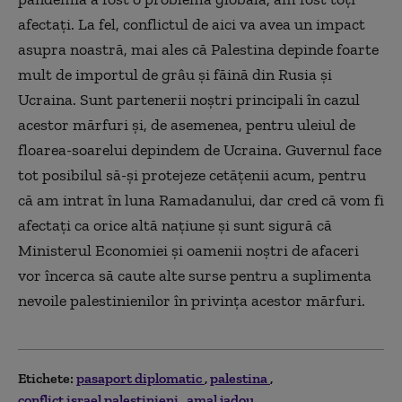
afectaţi. La fel, conflictul de aici va avea un impact
asupra noastră, mai ales că Palestina depinde foarte
mult de importul de grâu şi făină din Rusia şi
Ucraina. Sunt partenerii noștri principali în cazul
acestor mărfuri și, de asemenea, pentru uleiul de
floarea-soarelui depindem de Ucraina. Guvernul face
tot posibilul să-şi protejeze cetăţenii acum, pentru
că am intrat în luna Ramadanului, dar cred că vom fi
afectați ca orice altă națiune și sunt sigură că
Ministerul Economiei și oamenii noștri de afaceri
vor încerca să caute alte surse pentru a suplimenta
nevoile palestinienilor în privinţa acestor mărfuri.
Etichete:
pasaport diplomatic
palestina
conflict israel palestinieni
amal jadou