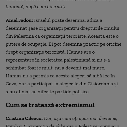
teroristă, după cum bine ştiţi.
Amal Jadou:
Israelul poate desemna, adică a
desemnat şase organizaţii pentru drepturile omului
din Palestina ca organizaţii teroriste. Aceasta este o
putere de ocupaţie. Ei pot desemna practic pe oricine
drept organizație teroristă. Hamas are o
reprezentare în societatea palestiniană şi nu s-a
schimbat foarte mult, nu a devenit mai mare.
Hamas nu a permis ca aceste alegeri să aibă loc în
Gaza, dar a participat la alegerile din Cisiordania și
s-au aliniat cu diferite partide politice.
Cum se tratează extremismul
Cristina Cileacu
:
Dar, așa cum ați spus mai devreme,
Fatah și Organitaţia de Eliberare a Palestinei sprijină o