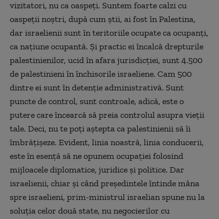
vizitatori, nu ca oaspeţi. Suntem foarte calzi cu
oaspeții noștri, după cum ştii, ai fost în Palestina,
dar israelienii sunt în teritoriile ocupate ca ocupanţi,
ca naţiune ocupantă. Și practic ei încalcă drepturile
palestinienilor, ucid în afara jurisdicţiei, sunt 4.500
de palestinieni în închisorile israeliene. Cam 500
dintre ei sunt în detenţie administrativă. Sunt
puncte de control, sunt controale, adică, este o
putere care încearcă să preia controlul asupra vieţii
tale. Deci, nu te poţi aştepta ca palestinienii să îi
îmbrăţişeze. Evident, linia noastră, linia conducerii,
este în esență să ne opunem ocupației folosind
mijloacele diplomatice, juridice și politice. Dar
israelienii, chiar și când președintele întinde mâna
spre israelieni, prim-ministrul israelian spune nu la
soluția celor două state, nu negocierilor cu