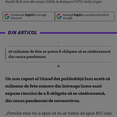
Nuntă fără mire din cauza COVID, la Botoșani FOTO: Getty Imges
Urmărește
Digi24
în Google
Adaugă
Digi24
ca sursă preferată în
Discover
Google
DIN ARTICOL
10 milioane de fete ar putea fi obligate să se căsătorească
din cauza pandemiei
Un nou raport al Unicef ​​dat publicității luni arată că
milioane de fete minore din întreaga lume sunt
expuse riscului de a fi obligate să se căsătorească,
din cauza pandemiei de coronavirus.
„Familia mea mi-a spus că nu ar trebui să spun NU unei