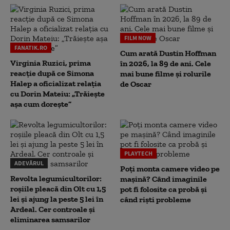
FILM NOW
FANATIK.RO
Cum arată Dustin Hoffman
Virginia Ruzici, prima
în 2026, la 89 de ani. Cele
reacție după ce Simona
mai bune filme și rolurile
Halep a oficializat relația
de Oscar
cu Dorin Mateiu: „Trăiește
așa cum dorește”
PLAYTECH
ADEVĂRUL
Poți monta camere video pe
Revolta legumicultorilor:
mașină? Când imaginile
roșiile pleacă din Olt cu 1,5
pot fi folosite ca probă și
lei și ajung la peste 5 lei în
când riști probleme
Ardeal. Cer controale și
eliminarea samsarilor