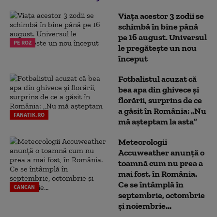
Viața acestor 3 zodii se
schimbă în bine până
pe 16 august. Universul
PE ROZ
le pregătește un nou
început
Fotbalistul acuzat că
bea apa din ghivece și
florării, surprins de ce
a găsit în România: „Nu
FANATIK.RO
mă așteptam la asta”
Meteorologii
Accuweather anunță o
toamnă cum nu prea a
mai fost, în România.
Ce se întâmplă în
CANCAN
septembrie, octombrie
și noiembrie...