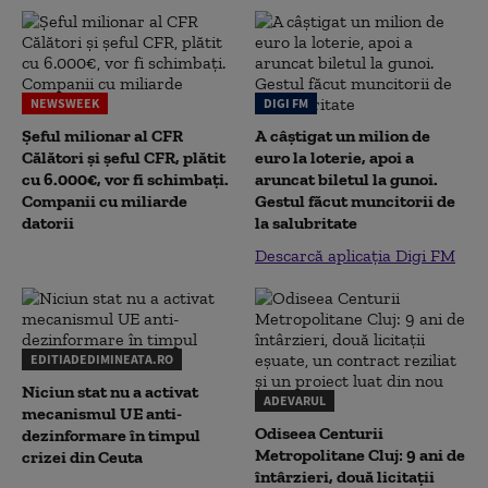
NEWSWEEK
DIGI FM
Șeful milionar al CFR
A câștigat un milion de
Călători și șeful CFR, plătit
euro la loterie, apoi a
cu 6.000€, vor fi schimbați.
aruncat biletul la gunoi.
Companii cu miliarde
Gestul făcut muncitorii de
datorii
la salubritate
Descarcă aplicația Digi FM
EDITIADEDIMINEATA.RO
Niciun stat nu a activat
ADEVARUL
mecanismul UE anti-
Odiseea Centurii
dezinformare în timpul
Metropolitane Cluj: 9 ani de
crizei din Ceuta
întârzieri, două licitații