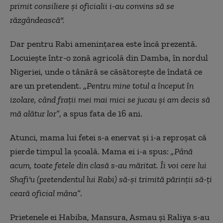
primit consiliere și oficialii i-au convins să se
răzgândească".
Dar pentru Rabi amenințarea este încă prezentă.
Locuiește într-o zonă agricolă din Damba, în nordul
Nigeriei, unde o tânără se căsătorește de îndată ce
are un pretendent. „
Pentru mine totul a început în
izolare, când frații mei mai mici se jucau și am decis să
mă alătur lor”
, a spus fata de 16 ani.
Atunci, mama lui fetei s-a enervat și i-a reproșat că
pierde timpul la școală. Mama ei i-a spus:
„Până
acum, toate fetele din clasă s-au măritat. Îi voi cere lui
Shafi'u (pretendentul lui Rabi) să-și trimită părinții să-ți
ceară oficial mâna”
.
Prietenele ei Habiba, Mansura, Asmau și Raliya s-au