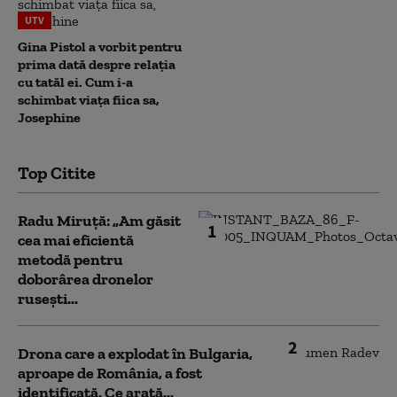
UTV
Gina Pistol a vorbit pentru
prima dată despre relația
cu tatăl ei. Cum i-a
schimbat viața fiica sa,
Josephine
Top Citite
Radu Miruță: „Am găsit
1
cea mai eficientă
metodă pentru
doborârea dronelor
rusești...
2
Drona care a explodat în Bulgaria,
aproape de România, a fost
identificată. Ce arată...