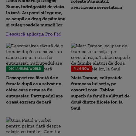
Dana Nălbaru și Dragoș
rotește Pământul,
Bucur, îndrăgostiți de viața
avertizează cercetătorii
la țară. Au pomi și legume,
se ocupă cu drag de pământ
și culeg roadele muncii lor
Descarcă aplicația Pro FM
DIGI ANIMAL WORLD
FILM NOW
Descoperirea făcută de o
Matt Damon, eclipsat de
femeie după ce a salvat un
frumoasa lui soție, pe
câine care urma sa fie
covorul roșu. Tablou
eutanasiat. Patrupedul are
superb de familie alături de
o rasă extrem de rară
două dintre fiicele lor, la
Seul