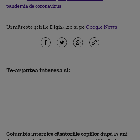
pandemia de coronavirus
Urmărește știrile Digi24.ro și pe
Google News
Te-ar putea interesa și:
Romii se opun interzicerii
căsătoriilor între minori: „Nu
suntem barbari”. Ministrul Muncii:
„Trebuie oprite abuzurile asupra
copiilor”
Columbia interzice căsătoriile copiilor după 17 ani