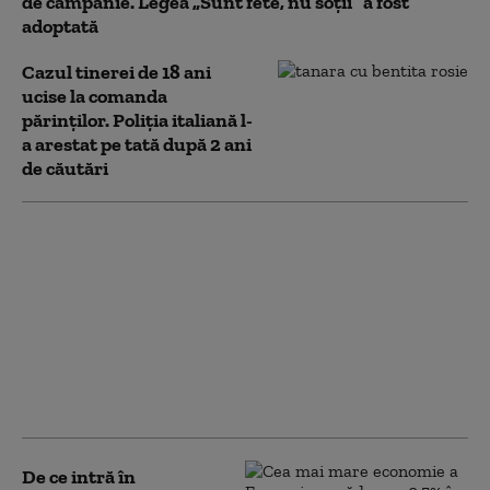
de campanie. Legea „Sunt fete, nu soții” a fost
adoptată
Cazul tinerei de 18 ani
ucise la comanda
părinților. Poliția italiană l-
a arestat pe tată după 2 ani
de căutări
Ce afecțiuni
neurologice provoacă
COVID-19.
„Mortalitatea la cei
care au avut una sau
mai multe manifestări
neurologice a fost de
27%”
De ce intră în