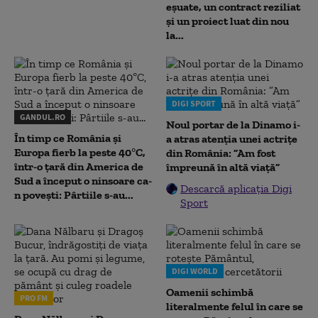
eșuate, un contract reziliat
și un proiect luat din nou
la...
DIGI SPORT
GANDUL.RO
Noul portar de la Dinamo i-
În timp ce România și
a atras atenția unei actrițe
Europa fierb la peste 40°C,
din România: ”Am fost
într-o țară din America de
împreună în altă viață”
Sud a început o ninsoare ca-
Descarcă aplicația Digi
n povești: Pârtiile s-au...
Sport
DIGI WORLD
Oamenii schimbă
PRO FM
literalmente felul în care se