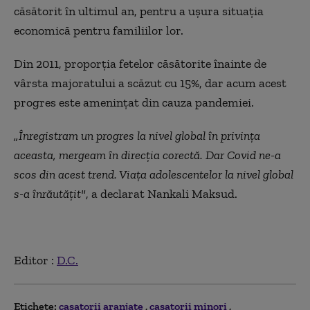
căsătorit în ultimul an, pentru a ușura situația
economică pentru familiilor lor.
Din 2011, proporția fetelor căsătorite înainte de
vârsta majoratului a scăzut cu 15%, dar acum acest
progres este amenințat din cauza pandemiei.
„Înregistram un progres la nivel global în privința
aceasta, mergeam în direcția corectă. Dar Covid ne-a
scos din acest trend. Viața adolescentelor la nivel global
s-a înrăutățit"
, a declarat Nankali Maksud.
Editor :
D.C.
Etichete:
casatorii aranjate
casatorii minori