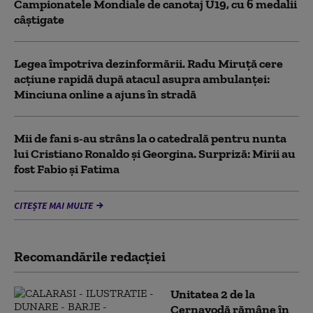
Campionatele Mondiale de canotaj U19, cu 6 medalii
câștigate
Legea împotriva dezinformării. Radu Miruță cere
acțiune rapidă după atacul asupra ambulanței:
Minciuna online a ajuns în stradă
Mii de fani s-au strâns la o catedrală pentru nunta
lui Cristiano Ronaldo şi Georgina. Surpriză: Mirii au
fost Fabio şi Fatima
CITEȘTE MAI MULTE
Recomandările redacţiei
Unitatea 2 de la
Cernavodă rămâne în