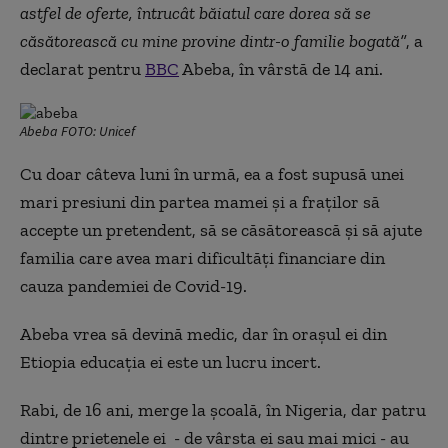
astfel de oferte, întrucât băiatul care dorea să se
căsătorească cu mine provine dintr-o familie bogată”
, a
declarat pentru
BBC
Abeba, în vârstă de 14 ani.
Abeba FOTO: Unicef
Cu doar câteva luni în urmă, ea a fost supusă unei
mari presiuni din partea mamei și a fraților să
accepte un pretendent, să se căsătorească și să ajute
familia care avea mari dificultăți financiare din
cauza pandemiei de Covid-19.
Abeba vrea să devină medic, dar în orașul ei din
Etiopia educația ei este un lucru incert.
Rabi, de 16 ani, merge la școală, în Nigeria, dar patru
dintre prietenele ei - de vârsta ei sau mai mici - au