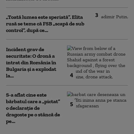
3
„Toată lumea este speriată”. Elita
rusă se teme că FSB „scapă de sub
control”, după ce...
Incident grav de
securitate: O dronă a
intrat din România în
Bulgaria şi a explodat
4
la...
S-a aflat cine este
bărbatul care a „pictat”
5
o declarație de
dragoste pe o stâncă de
pe...