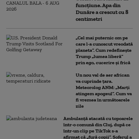
funcțiune. Apa din
Dunăre a crescut cu 8
centimetri
„Cel mai puternic om pe
care l-a cunoscut vreodată
planeta”. Cum redefinește
Trump „lumea liberă”
prin ego, cucerire și frică
Un nou val de aer african
va cuprinde țara.
Meteorolog ANM: „Marți
atingem apogeul”. Cum va
fi vremea în următoarele
zile
Ambulanţă atacată cu topoarele
într-o comună din Cluj, după ce
într-un clip pe TikTok s-a
afirmat că „fură copii”. Șoferul a