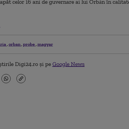
apăt celor 16 ani de guvernare ai lui Orbán în calita
.
ria
orban
probe
magyar
tirile Digi24.ro și pe
Google News