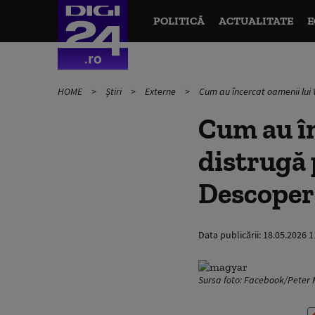
POLITICĂ
ACTUALITATE
E
HOME
Știri
Externe
Cum au încercat oamenii lui
Cum au în
distrugă 
Descoper
Data publicării:
18.05.2026 1
Sursa foto: Facebook/Peter