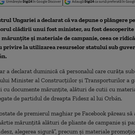
Urmărește
Digi24
în Google Discover
Adaugă
Digi24
ca sursă preferată în Googl
trul Ungariei a declarat că va depune o plângere p
iorul clădirii unui fost minister, au fost descoperite
mărunțite și materiale de campanie, ceea ce ridică
u privire la utilizarea resurselor statului sub guver
án.
r a declarat duminică că personalul care curăța sub
tului Minister al Construcțiilor și Transporturilor a g
ci cu documente mărunțite, alături de cutii cu materi
gate de partidul de dreapta Fidesz al lui Orbán.
ostate de premierul maghiar pe Facebook păreau să 
ârtie mărunțită alături de pliante de campanie și pa
idesz, alegerea sigură”, precum și materiale promoțio