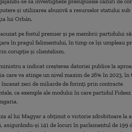
gajându-se să investigheze presupusele cazuri de cor
putere și utilizarea abuzivă a resurselor statului sub
ia lui Orbán.
acuzat pe fostul premier și pe membrii partidului să
țara în pragul falimentului, în timp ce își umpleau pr
in corupție și clientelism.
inistru a indicat creșterea datoriei publice la apro
ația care va atinge un nivel maxim de 26% în 2023, în
 încasat zeci de miliarde de forinți prin contracte
ale, ca exemple ale modului în care partidul Fidesz „
ngaria.
za al lui Magyar a obținut o victorie zdrobitoare la a
ă, asigurându-și 141 de locuri în parlamentul de 199