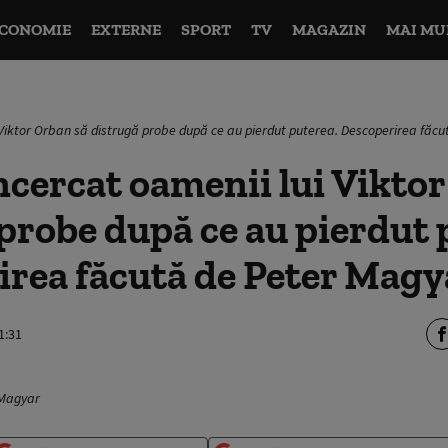
CONOMIE
EXTERNE
SPORT
TV
MAGAZIN
MAI MU
 Viktor Orban să distrugă probe după ce au pierdut puterea. Descoperirea făc
cercat oamenii lui Viktor
probe după ce au pierdut 
irea făcută de Peter Magy
1:31
 Magyar