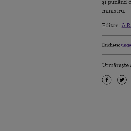
și punând c
ministru.
Editor :
A.R
Etichete:
unga
Urmărește ș