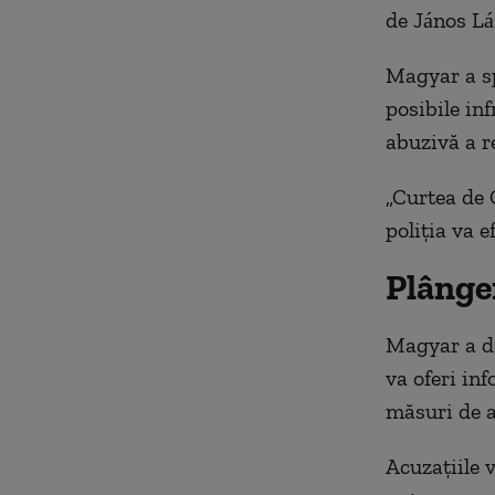
de János Láz
Magyar a sp
posibile inf
abuzivă a re
„Curtea de C
poliția va e
Plânge
Magyar a de
va oferi inf
măsuri de a
Acuzațiile 