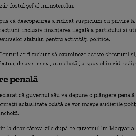
ár, fostul șef al ministerului.
us că descoperirea a ridicat suspiciuni cu privire l
racțiuni, inclusiv finanțarea ilegală a partidului și ut
surselor statului pentru activități politice.
onturi ar fi trebuit să examineze aceste chestiuni și, 
fectua, de asemenea, o anchetă”, a spus el în videoclip
re penală
clarat că guvernul său va depune o plângere penală o
ormații actualizate odată ce vor începe audierile poliț
nchetă.
vin la doar câteva zile după ce guvernul lui Magyar a