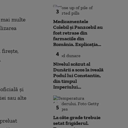
3
a mai multe
Medicamentele
Colebil și Panzcebil au
ilizarea
fost retrase din
farmaciile din
România. Explicația...
firește,
4
.
Nivelul scăzut al
Dunării a scos la iveală
Podul lui Constantin,
din timpul
Imperiului...
ficială și
iei sau alte
5
La câte grade trebuie
 preluat
setat frigiderul.