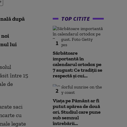
e
TOP CITITE
enală după
 noi
1
nul lui
Sărbătoare
importantă în
calendarul ortodox pe
solul
7 august: Ce tradiții se
ăsit între 15
respectă și cui...
ale de
2
Viața pe Pământ ar fi
arate saci
putut apărea de două
ori. Studiul care pune
ncarte cu
sub semnul
nale legate
întrebării...