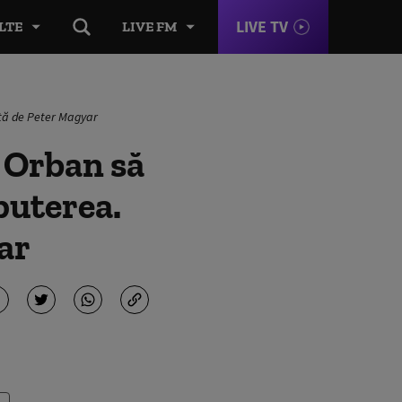
LIVE TV
LTE
LIVE FM
ută de Peter Magyar
 Orban să
puterea.
ar