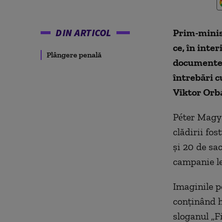
DIN ARTICOL
Prim-minis
ce, în inter
Plângere penală
documente 
întrebări c
Viktor Orb
Péter Magya
clădirii fos
și 20 de sa
campanie le
Imaginile p
conținând h
sloganul „F