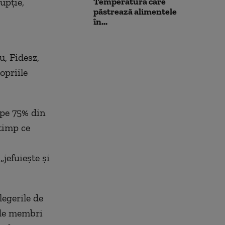
upție,
Temperatura care
păstrează alimentele
în...
u, Fidesz,
opriile
ape 75% din
 timp ce
jefuiește și
legerile de
 de membri