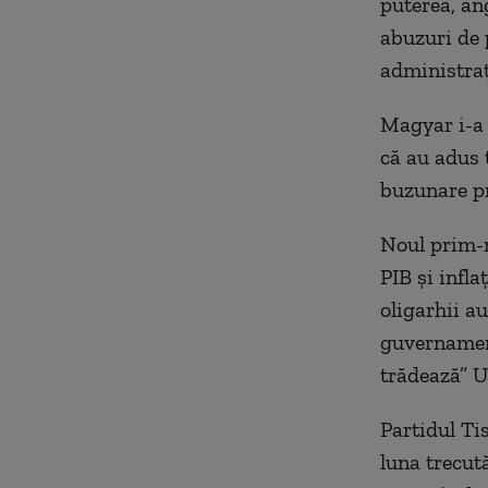
puterea, an
abuzuri de 
administraț
Magyar i-a 
că au adus 
buzunare pr
Noul prim-m
PIB și infl
oligarhii au
guvernament
trădează” U
Partidul Tis
luna trecut