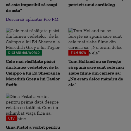
că este imposibil să scapi
potrivit unui cardiolog
de asta”
Descarcă aplicația Pro FM
DIGI ANIMAL WORLD
FILM NOW
Cele mai răsfățate pisici
Tom Holland nu se ferește
din lumea vedetelor: de la
să spună care sunt cele mai
Calippo a lui Ed Sheeran la
slabe filme din cariera sa:
Meredith Grey a lui Taylor
„Nu eram deloc mândru de
Swift
ele”
UTV
Gina Pistol a vorbit pentru