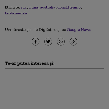
Etichete:
sua
china
australia
donald trump
tarife vamale
Urmărește știrile Digi24.ro și pe
Google News
Te-ar putea interesa și:
Noi măsuri ale
administrației Trump
împotriva
universităților:
Investigații privind
admiterea și protestele
pro-palestiniene