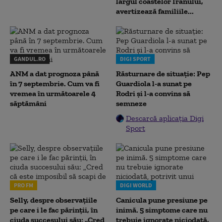
largul coastelor Iranului,
avertizează familiile...
GANDUL.RO
DIGI SPORT
ANM a dat prognoza până
Răsturnare de situație: Pep
în 7 septembrie. Cum va fi
Guardiola l-a sunat pe
vremea în următoarele 4
Rodri și l-a convins să
săptămâni
semneze
Descarcă aplicația Digi
Sport
PRO FM
DIGI WORLD
Selly, despre observațiile
Canicula pune presiune pe
pe care i le fac părinții, în
inimă. 5 simptome care nu
ciuda succesului său: „Cred
trebuie ignorate niciodată,