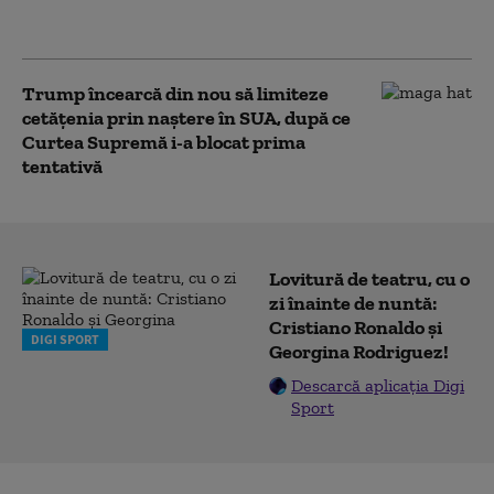
o țară NATO încă din
această toamnă (WSJ)
Trump încearcă din nou să limiteze
cetățenia prin naștere în SUA, după ce
Curtea Supremă i-a blocat prima
tentativă
Lovitură de teatru, cu o
zi înainte de nuntă:
Cristiano Ronaldo și
DIGI SPORT
Georgina Rodriguez!
Descarcă aplicația Digi
Sport