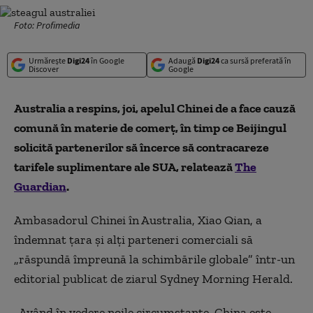
Foto: Profimedia
Urmărește
Digi24
în Google
Adaugă
Digi24
ca sursă preferată în
Discover
Google
Australia a respins, joi, apelul Chinei de a face cauză
comună în materie de comerţ, în timp ce Beijingul
solicită partenerilor să încerce să contracareze
tarifele suplimentare ale SUA, relatează
The
Guardian
.
Ambasadorul Chinei în Australia, Xiao Qian, a
îndemnat ţara şi alţi parteneri comerciali să
„răspundă împreună la schimbările globale” într-un
editorial publicat de ziarul Sydney Morning Herald.
„Având în vedere noile circumstanţe, China este