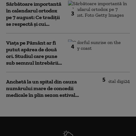
Sărbătoare importantă
în calendarul ortodox
3
pe 7 august: Ce tradiții
se respectă și cui...
Viața pe Pământ ar fi
4
putut apărea de două
ori. Studiul care pune
sub semnul întrebării...
5
Anchetă la un spital din cauza
numărului mare de concedii
medicale în plin sezon estival...