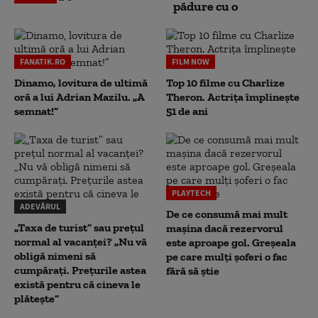
pădure cu o
FANATIK.RO
FILM NOW
Dinamo, lovitura de ultimă
Top 10 filme cu Charlize
oră a lui Adrian Mazilu. „A
Theron. Actrița împlinește
semnat!”
51 de ani
PLAYTECH
ADEVĂRUL
De ce consumă mai mult
„Taxa de turist” sau prețul
mașina dacă rezervorul
normal al vacanței? „Nu vă
este aproape gol. Greșeala
obligă nimeni să
pe care mulți șoferi o fac
cumpărați. Prețurile astea
fără să știe
există pentru că cineva le
plătește”