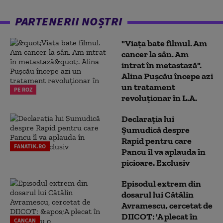
PARTENERII NOȘTRI
"Viața bate filmul. Am
cancer la sân. Am
intrat în metastază".
Alina Pușcău începe azi
un tratament
PE ROZ
revoluționar în L.A.
Declarația lui
Șumudică despre
Rapid pentru care
FANATIK.RO
Pancu îl va aplauda în
picioare. Exclusiv
Episodul extrem din
dosarul lui Cătălin
Avramescu, cercetat de
DIICOT: 'A plecat în
CANCAN