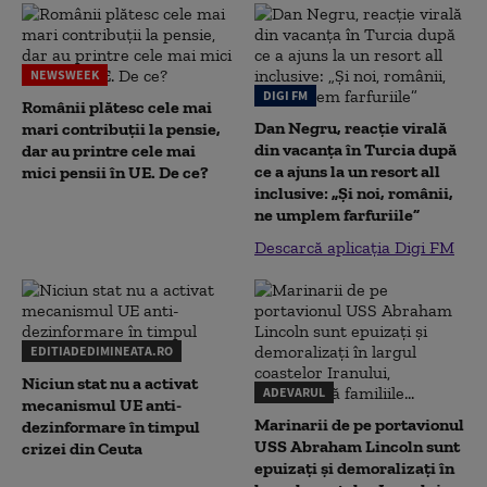
NEWSWEEK
DIGI FM
Românii plătesc cele mai
Dan Negru, reacție virală
mari contribuții la pensie,
din vacanța în Turcia după
dar au printre cele mai
ce a ajuns la un resort all
mici pensii în UE. De ce?
inclusive: „Și noi, românii,
ne umplem farfuriile”
Descarcă aplicația Digi FM
EDITIADEDIMINEATA.RO
Niciun stat nu a activat
ADEVARUL
mecanismul UE anti-
Marinarii de pe portavionul
dezinformare în timpul
USS Abraham Lincoln sunt
crizei din Ceuta
epuizați și demoralizați în