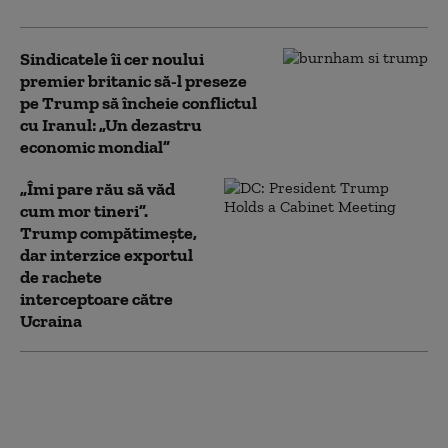
Sindicatele îi cer noului
premier britanic să-l preseze
pe Trump să încheie conflictul
cu Iranul: „Un dezastru
economic mondial”
„Îmi pare rău să văd
cum mor tineri”.
Trump compătimește,
dar interzice exportul
de rachete
interceptoare către
Ucraina
Serviciile secrete
americane avertizează
că Putin ar putea ataca