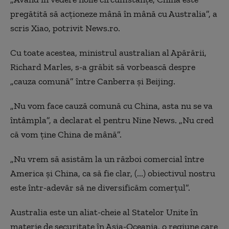
pregătită să acţioneze mână în mână cu Australia”, a
scris Xiao, potrivit News.ro.
Cu toate acestea, ministrul australian al Apărării,
Richard Marles, s-a grăbit să vorbească despre
„cauza comună” între Canberra şi Beijing.
„Nu vom face cauză comună cu China, asta nu se va
întâmpla”, a declarat el pentru Nine News. „Nu cred
că vom ţine China de mână”.
„Nu vrem să asistăm la un război comercial între
America şi China, ca să fie clar, (...) obiectivul nostru
este într-adevăr să ne diversificăm comerţul”.
Australia este un aliat-cheie al Statelor Unite în
materie de securitate în Asia-Oceania, o regiune care