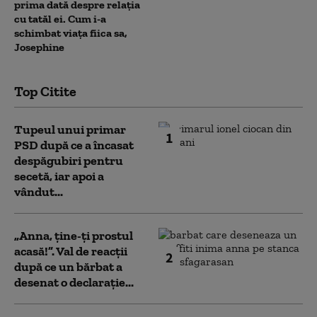
prima dată despre relația
cu tatăl ei. Cum i-a
schimbat viața fiica sa,
Josephine
Top Citite
Tupeul unui primar
1
PSD după ce a încasat
despăgubiri pentru
secetă, iar apoi a
vândut...
„Anna, ţine-ţi prostul
acasă!”. Val de reacții
2
după ce un bărbat a
desenat o declarație...