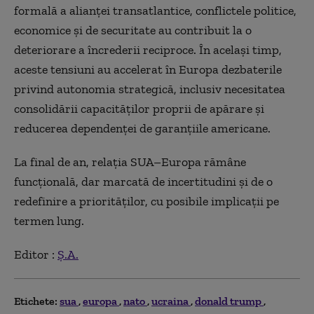
formală a alianţei transatlantice, conflictele politice,
economice şi de securitate au contribuit la o
deteriorare a încrederii reciproce. În acelaşi timp,
aceste tensiuni au accelerat în Europa dezbaterile
privind autonomia strategică, inclusiv necesitatea
consolidării capacităţilor proprii de apărare şi
reducerea dependenţei de garanţiile americane.
La final de an, relaţia SUA–Europa rămâne
funcţională, dar marcată de incertitudini şi de o
redefinire a priorităţilor, cu posibile implicaţii pe
termen lung.
Editor :
Ș.A.
Etichete:
sua
europa
nato
ucraina
donald trump