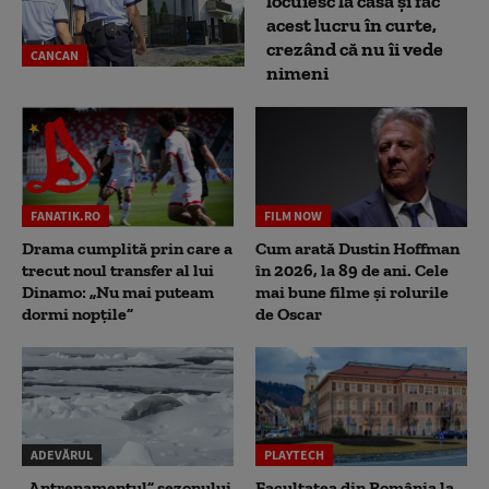
locuiesc la casă și fac
acest lucru în curte,
crezând că nu îi vede
CANCAN
nimeni
FANATIK.RO
FILM NOW
Drama cumplită prin care a
Cum arată Dustin Hoffman
trecut noul transfer al lui
în 2026, la 89 de ani. Cele
Dinamo: „Nu mai puteam
mai bune filme și rolurile
dormi nopțile”
de Oscar
ADEVĂRUL
PLAYTECH
„Antrenamentul” sezonului
Facultatea din România la