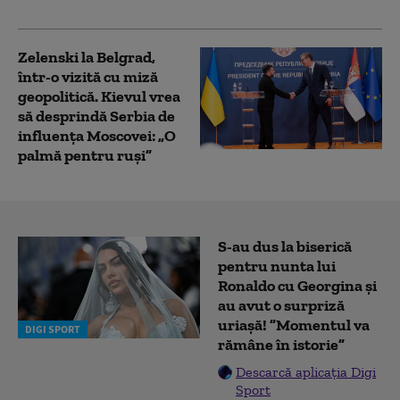
incident
Zelenski la Belgrad,
într-o vizită cu miză
geopolitică. Kievul vrea
să desprindă Serbia de
influența Moscovei: „O
palmă pentru ruși”
S-au dus la biserică
pentru nunta lui
Ronaldo cu Georgina și
au avut o surpriză
uriașă! ”Momentul va
DIGI SPORT
rămâne în istorie”
Descarcă aplicația Digi
Sport