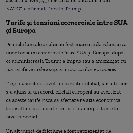
această privinţă, „merită să fie dată afară din
NATO”,
a afirmat Donald Trump
.
Tarife şi tensiuni comerciale între SUA
şi Europa
Primele luni ale anului au fost marcate de relansarea
unor tensiuni comerciale între SUA şi Europa, după
ce administraţia Trump a impus sau a ameninţat cu
noi tarife vamale asupra importurilor europene.
Deşi măsurile au avut un caracter global, iar ulterior
s-a ajuns la un acord, oficiali europeni au avertizat
că aceste tarife riscă să afecteze relaţia economică
transatlantică, una dintre cele mai importante la
nivel mondial.
Un alt punct de fricţiune a fost reprezentat de