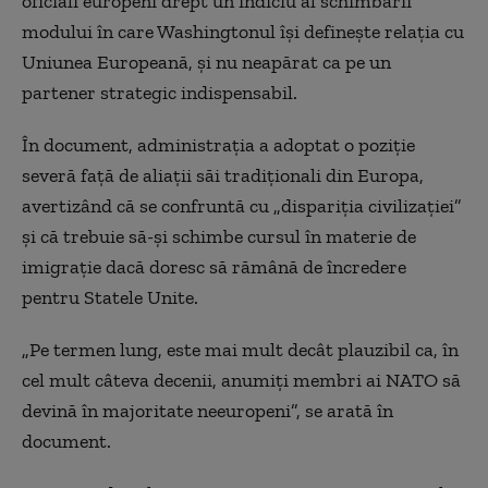
oficiali europeni drept un indiciu al schimbării
modului în care Washingtonul îşi defineşte relaţia cu
Uniunea Europeană, şi nu neapărat ca pe un
partener strategic indispensabil.
În document, administraţia a adoptat o poziţie
severă faţă de aliaţii săi tradiţionali din Europa,
avertizând că se confruntă cu „dispariţia civilizaţiei”
şi că trebuie să-şi schimbe cursul în materie de
imigraţie dacă doresc să rămână de încredere
pentru Statele Unite.
„Pe termen lung, este mai mult decât plauzibil ca, în
cel mult câteva decenii, anumiţi membri ai NATO să
devină în majoritate neeuropeni”, se arată în
document.