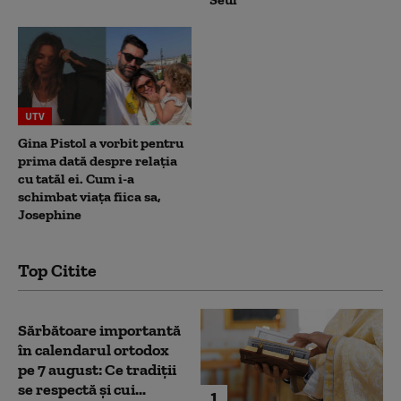
UTV
Gina Pistol a vorbit pentru
prima dată despre relația
cu tatăl ei. Cum i-a
schimbat viața fiica sa,
Josephine
Top Citite
Sărbătoare importantă
în calendarul ortodox
pe 7 august: Ce tradiții
se respectă și cui...
1