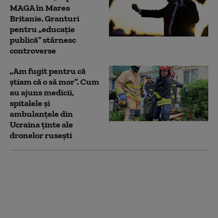
MAGA în Marea
Britanie. Granturi
pentru „educație
publică” stârnesc
controverse
„Am fugit pentru că
știam că o să mor”. Cum
au ajuns medicii,
spitalele și
ambulanțele din
Ucraina ținte ale
dronelor rusești
MAE bulgar o convoacă
pe ambasadoarea
Ucrainei în legătură cu
drona prăbuşită. Ce
spune Kievul despre