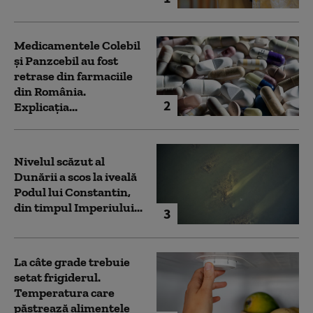
Medicamentele Colebil
și Panzcebil au fost
retrase din farmaciile
din România.
2
Explicația...
Nivelul scăzut al
Dunării a scos la iveală
Podul lui Constantin,
din timpul Imperiului...
3
La câte grade trebuie
setat frigiderul.
Temperatura care
păstrează alimentele