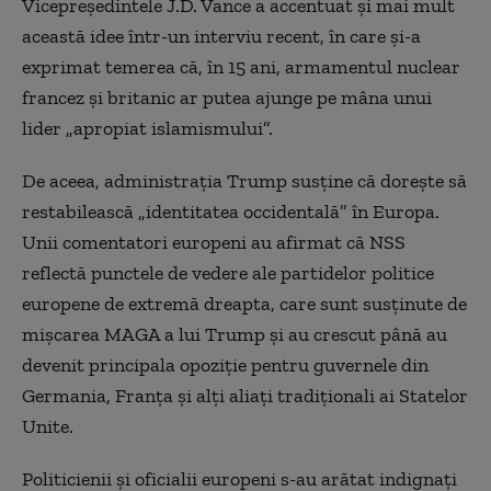
Vicepreşedintele J.D. Vance a accentuat şi mai mult
această idee într-un interviu recent, în care şi-a
exprimat temerea că, în 15 ani, armamentul nuclear
francez şi britanic ar putea ajunge pe mâna unui
lider „apropiat islamismului”.
De aceea, administraţia Trump susţine că doreşte să
restabilească „identitatea occidentală” în Europa.
Unii comentatori europeni au afirmat că NSS
reflectă punctele de vedere ale partidelor politice
europene de extremă dreapta, care sunt susţinute de
mişcarea MAGA a lui Trump şi au crescut până au
devenit principala opoziţie pentru guvernele din
Germania, Franţa şi alţi aliaţi tradiţionali ai Statelor
Unite.
Politicienii şi oficialii europeni s-au arătat indignaţi