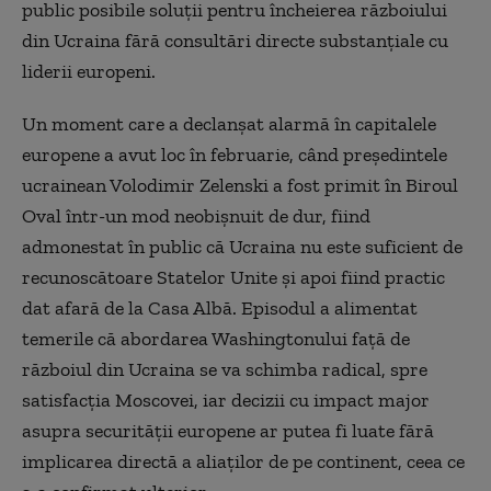
public posibile soluţii pentru încheierea războiului
din Ucraina fără consultări directe substanţiale cu
liderii europeni.
Un moment care a declanşat alarmă în capitalele
europene a avut loc în februarie, când preşedintele
ucrainean Volodimir Zelenski a fost primit în Biroul
Oval într-un mod neobişnuit de dur, fiind
admonestat în public că Ucraina nu este suficient de
recunoscătoare Statelor Unite şi apoi fiind practic
dat afară de la Casa Albă. Episodul a alimentat
temerile că abordarea Washingtonului faţă de
războiul din Ucraina se va schimba radical, spre
satisfacţia Moscovei, iar decizii cu impact major
asupra securităţii europene ar putea fi luate fără
implicarea directă a aliaţilor de pe continent, ceea ce