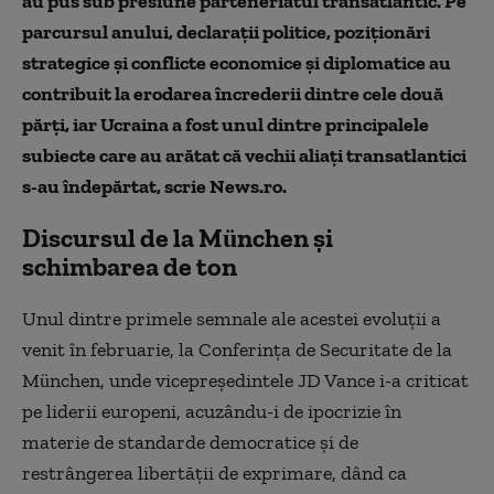
au pus sub presiune parteneriatul transatlantic. Pe
parcursul anului, declaraţii politice, poziţionări
strategice şi conflicte economice şi diplomatice au
contribuit la erodarea încrederii dintre cele două
părţi, iar Ucraina a fost unul dintre principalele
subiecte care au arătat că vechii aliaţi transatlantici
s-au îndepărtat, scrie News.ro.
Discursul de la München şi
schimbarea de ton
Unul dintre primele semnale ale acestei evoluţii a
venit în februarie, la Conferinţa de Securitate de la
München, unde vicepreşedintele JD Vance i-a criticat
pe liderii europeni, acuzându-i de ipocrizie în
materie de standarde democratice şi de
restrângerea libertăţii de exprimare, dând ca