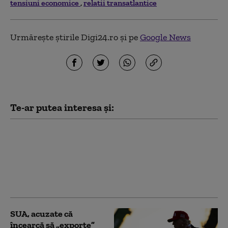
tensiuni economice
relatii transatlantice
Urmărește știrile Digi24.ro și pe
Google News
Te-ar putea interesa și:
Ce prevede „Acordul de
apărare comună de la
Mecca”, pe care Turcia
îl compară cu Articolul
5 al NATO
SUA, acuzate că
încearcă să „exporte”