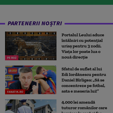
PARTENERII NOȘTRI
Portalul Leului aduce
întâlniri cu potențial
uriaș pentru 3 zodii.
Viața lor poate lua o
nouă direcție
PE ROZ
Sfatul de suflet al lui
Edi Iordănescu pentru
Daniel Bîrligea: „Să se
concentreze pe fotbal,
asta e meseria lui!”
FANATIK.RO
4.000 lei amendă
tuturor românilor care