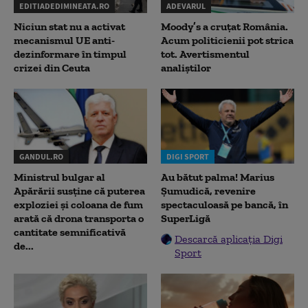
EDITIADEDIMINEATA.RO
ADEVARUL
Niciun stat nu a activat
Moody’s a cruțat România.
mecanismul UE anti-
Acum politicienii pot strica
dezinformare în timpul
tot. Avertismentul
crizei din Ceuta
analiștilor
GANDUL.RO
DIGI SPORT
Ministrul bulgar al
Au bătut palma! Marius
Apărării susține că puterea
Șumudică, revenire
exploziei și coloana de fum
spectaculoasă pe bancă, în
arată că drona transporta o
SuperLigă
cantitate semnificativă
Descarcă aplicația Digi
de...
Sport