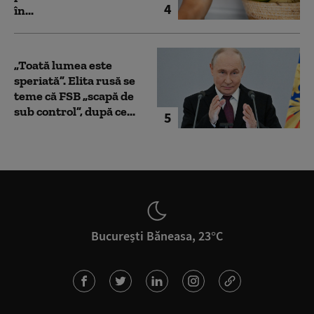
4
în...
„Toată lumea este
speriată”. Elita rusă se
teme că FSB „scapă de
sub control”, după ce...
5
București Băneasa, 23°C