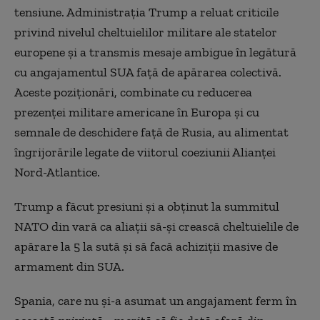
tensiune. Administraţia Trump a reluat criticile
privind nivelul cheltuielilor militare ale statelor
europene şi a transmis mesaje ambigue în legătură
cu angajamentul SUA faţă de apărarea colectivă.
Aceste poziţionări, combinate cu reducerea
prezenţei militare americane în Europa şi cu
semnale de deschidere faţă de Rusia, au alimentat
îngrijorările legate de viitorul coeziunii Alianţei
Nord-Atlantice.
Trump a făcut presiuni şi a obţinut la summitul
NATO din vară ca aliaţii să-şi crească cheltuielile de
apărare la 5 la sută şi să facă achiziţii masive de
armament din SUA.
Spania, care nu şi-a asumat un angajament ferm în