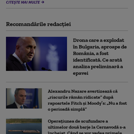
CITEȘTE MAI MULTE
Recomandările redacţiei
Drona care a explodat
în Bulgaria, aproape de
România, a fost
identificată. Ce arată
analiza preliminară a
epavei
Alexandru Nazare avertizează că
„riscurile rămân ridicate” după
rapoartele Fitch și Moody’s: „Nu a fost
o perioadă simplă”
Operațiunea de scufundare a
ultimelor două barje la Cernavodă s-a
încheiat. Când se vor vedea primele