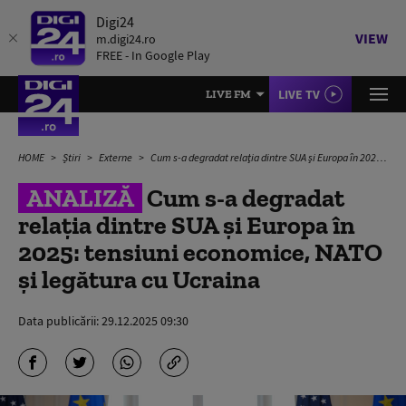
Digi24
VIEW
m.digi24.ro
FREE - In Google Play
LIVE TV
LIVE FM
HOME
Știri
Externe
Cum s-a degradat relaţia dintre SUA şi Europa în 2025: tensiuni economice, NATO şi legătura cu Ucraina
ANALIZĂ
Cum s-a degradat
relaţia dintre SUA şi Europa în
2025: tensiuni economice, NATO
şi legătura cu Ucraina
Data publicării:
29.12.2025 09:30