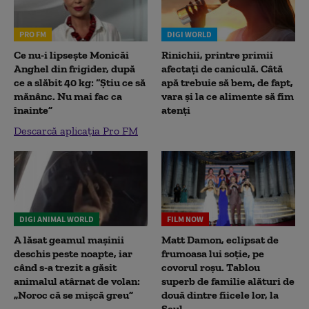
PRO FM
DIGI WORLD
Ce nu-i lipsește Monicăi
Rinichii, printre primii
Anghel din frigider, după
afectați de caniculă. Câtă
ce a slăbit 40 kg: “Știu ce să
apă trebuie să bem, de fapt,
mănânc. Nu mai fac ca
vara și la ce alimente să fim
înainte”
atenți
Descarcă aplicația Pro FM
DIGI ANIMAL WORLD
FILM NOW
A lăsat geamul mașinii
Matt Damon, eclipsat de
deschis peste noapte, iar
frumoasa lui soție, pe
când s-a trezit a găsit
covorul roșu. Tablou
animalul atârnat de volan:
superb de familie alături de
„Noroc că se mișcă greu”
două dintre fiicele lor, la
Seul