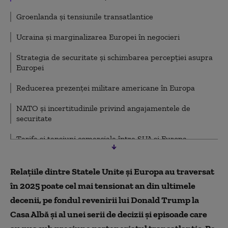
Groenlanda şi tensiunile transatlantice
Ucraina şi marginalizarea Europei în negocieri
Strategia de securitate şi schimbarea percepţiei asupra
Europei
Reducerea prezenţei militare americane în Europa
NATO şi incertitudinile privind angajamentele de
securitate
Tarife şi tensiuni comerciale între SUA şi Europa
Restricţii de viză pe final de an
Relaţiile dintre Statele Unite şi Europa au traversat
în 2025 poate cel mai tensionat an din ultimele
decenii, pe fondul revenirii lui Donald Trump la
Casa Albă şi al unei serii de decizii şi episoade care