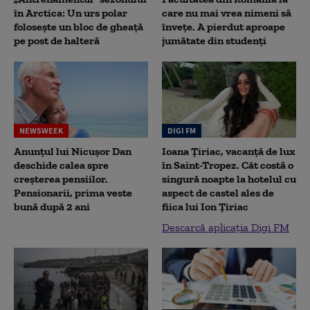
în Arctica: Un urs polar
care nu mai vrea nimeni să
folosește un bloc de gheață
înveţe. A pierdut aproape
pe post de halteră
jumătate din studenţi
NEWSWEEK
DIGI FM
Anunțul lui Nicușor Dan
Ioana Țiriac, vacanță de lux
deschide calea spre
în Saint-Tropez. Cât costă o
creșterea pensiilor.
singură noapte la hotelul cu
Pensionarii, prima veste
aspect de castel ales de
bună după 2 ani
fiica lui Ion Țiriac
Descarcă aplicația Digi FM