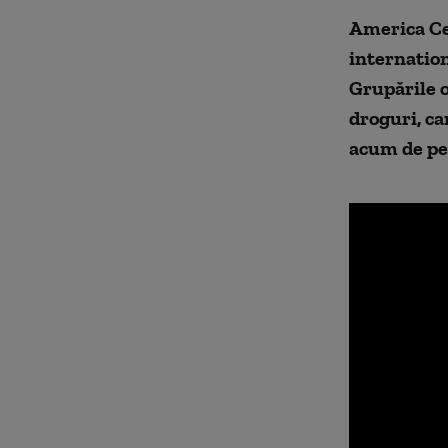
America Ce
internation
Grupările o
droguri, ca
acum de pe