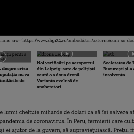
me
Noi verificări pe aeroportul
Societatea de 
, despre criza
din Leipzig: sute de polițiști
București și-a
opulația nu va
caută o a doua dronă.
insolvența
limitările de
Varianta exclusă de
anchetatori
e lumii cheltuie miliarde de dolari ca să își salveze a
 pandemia de coronavirus. În Peru, fermierii care cult
și ei ajutor de la guvern, să supraviețuiască. Prețul f