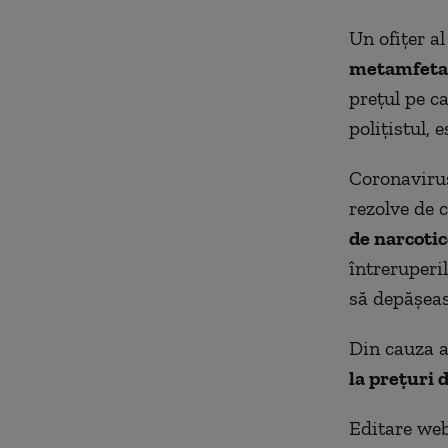
Un ofițer al
metamfetam
prețul pe c
polițistul, 
Coronavirus
rezolve de 
de narcotic
întreruperi
să depășeas
Din cauza 
la prețuri 
Editare we