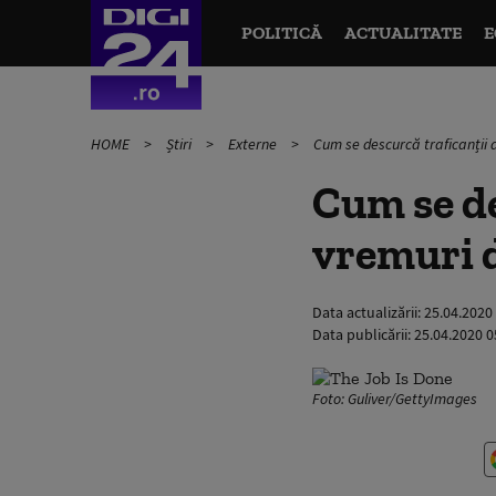
POLITICĂ
ACTUALITATE
E
HOME
Știri
Externe
Cum se descurcă traficanții 
Cum se de
vremuri 
Data actualizării:
25.04.2020
Data publicării:
25.04.2020 0
Foto: Guliver/GettyImages