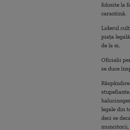
folosite la 
carantină.
Liderul cult
piața legală
de la ei.
Oficialii p
se duce îns
Răspândirea
stupefiante
halucinogen
legale din 
deci se dec
muncitorii, 