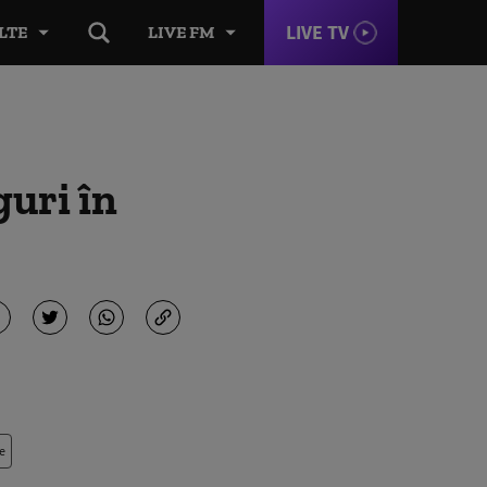
LIVE TV
LTE
LIVE FM
guri în
e