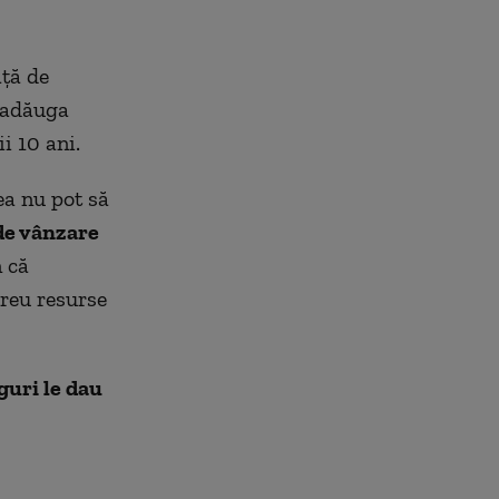
ață de
, adăuga
i 10 ani.
mea nu pot
s
ă
 de vânzare
n că
ereu resurse
guri
le dau