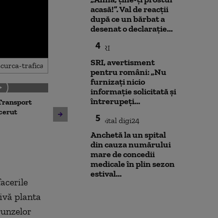
acasă!”. Val de reacții
după ce un bărbat a
desenat o declarație...
4
SRI, avertisment
pentru români: „Nu
furnizați nicio
informație solicitată și
întrerupeți...
Transport
Noua lege a int
Avertisment de la Bruxelles
 cerut
deschide calea
5
după scandalul centralelor
parteneriatul 
pe cărbune: „Blocarea
Nu poți impune
Anchetă la un spital
angajamentelor din PNRR
fără să oferi și
din cauza numărului
poate avea consecințe
mare de concedii
financiare”
medicale în plin sezon
estival...
facerile
ivă planta
runzelor