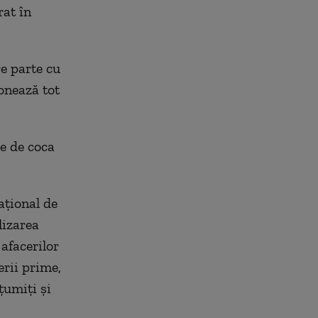
rat în
re parte cu
onează tot
ze de coca
ațional de
lizarea
afacerilor
erii prime,
țumiți și