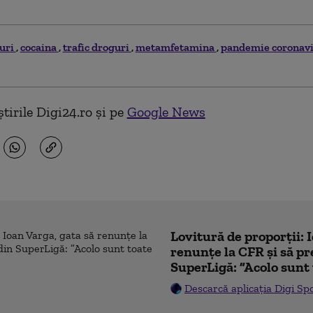
uri
cocaina
trafic droguri
metamfetamina
pandemie coronav
tirile Digi24.ro și pe
Google News
Lovitură de proporții: 
renunțe la CFR și să pre
SuperLigă: ”Acolo sunt 
Descarcă aplicația Digi Sp