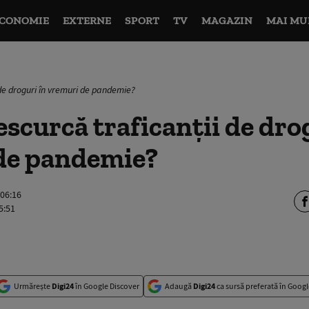
CONOMIE
EXTERNE
SPORT
TV
MAGAZIN
MAI MU
de droguri în vremuri de pandemie?
scurcă traficanții de dro
de pandemie?
 06:16
5:51
Urmărește
Digi24
în Google Discover
Adaugă
Digi24
ca sursă preferată în Googl