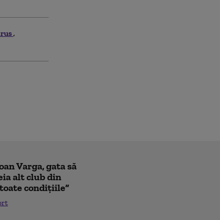
irus
Ioan Varga, gata să
ia alt club din
toate condițiile”
ort