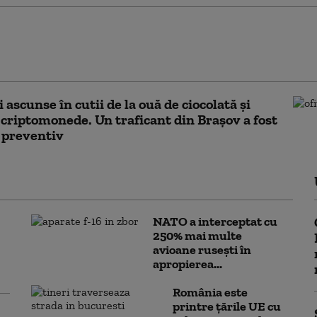
prinsă cu droguri la o închisoare din Rusia.
l era folosit pentru a aproviziona deținuții cu
ante
 ascunse în cutii de la ouă de ciocolată și
n criptomonede. Un traficant din Brașov a fost
 preventiv
NATO a interceptat cu
250% mai multe
avioane rusești în
apropierea...
România este
printre țările UE cu