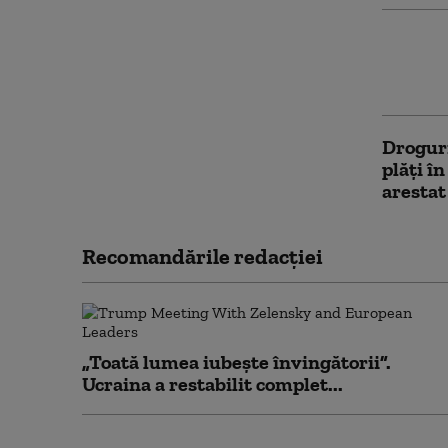
Pisică 
Animalu
stupefi
Droguri
plăți î
arestat
Recomandările redacţiei
„Toată lumea iubește învingătorii”.
Ucraina a restabilit complet...