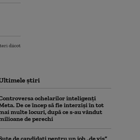
Ultimele știri
Controversa ochelarilor inteligenți
Meta. De ce încep să fie interziși în tot
mai multe locuri, după ce s-au vândut
milioane de perechi
Sute de candidați pentru un job „de vis”