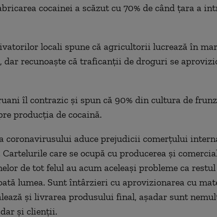
fabricarea cocainei a scăzut cu 70% de când țara a int
ivatorilor locali spune că agricultorii lucrează în ma
, dar recunoaște că traficanții de
droguri
se aprovizi
eruani îl contrazic și spun că 90% din cultura de frun
pre producția de cocaină.
 coronavirusului aduce prejudicii comerțului intern
. Cartelurile care se ocupă cu producerea și comercia
elor de tot felul au acum aceleași probleme ca restul 
toată lumea. Sunt întârzieri cu aprovizionarea cu mat
alează și livrarea produsului final, așadar sunt nemul
dar și clienții.