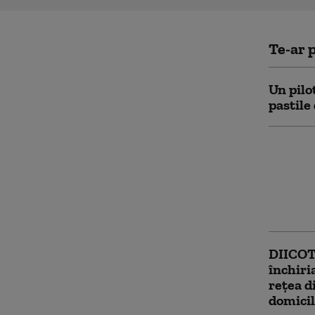
Te-ar p
Un pilo
pastile
„Autost
Europa 
transf
turisti
pericul
DIICOT:
închiri
rețea di
domicil