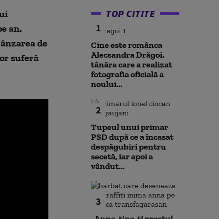
TOP CITITE
ui
1
pe an.
 vânzarea de
Cine este românca
Alecsandra Drăgoi,
lor suferă
tânăra care a realizat
fotografia oficială a
noului...
2
Tupeul unui primar
PSD după ce a încasat
despăgubiri pentru
secetă, iar apoi a
vândut...
3
„Anna, ţine-ţi prostul