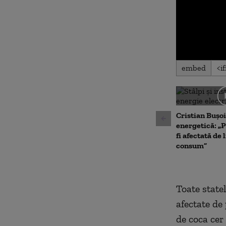
0
embed
seconds
of
0
seconds
Volu
90%
Cristian Bușoi
energetică: „P
fi afectată de 
consum”
Toate statel
afectate de
de coca cer 