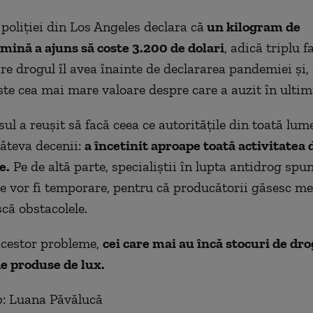
 poliției din Los Angeles declara că
un
kilogram de
ină a ajuns să coste 3.200 de dolari
, adică triplu f
are drogul îl avea înainte de declararea pandemiei și
este
cea mai mare valoare
despre care a auzit în ultimi
ul a reușit să facă ceea ce autoritățile din toată lu
câteva decenii:
a încetinit aproape toată activitatea
e.
Pe de altă parte, specialiștii în lupta antidrog spu
le vor fi temporare, pentru că producătorii găsesc m
că obstacolele.
acestor probleme,
cei care mai au încă stocuri de
dro
de produse de lux.
b: Luana Păvălucă