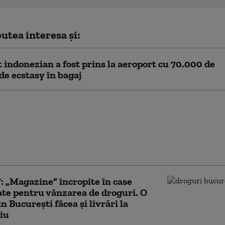
utea interesa și:
t indonezian a fost prins la aeroport cu 70.000 de
 de ecstasy în bagaj
rada cocainei” spre
și SUA: Cum s-a
ormat un paradis
c în „unul din cele mai
oase orașe din lume”
 „Magazine” încropite în case
ate pentru vânzarea de droguri. O
n București făcea și livrări la
iu