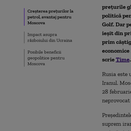
prețurile g
Creșterea prețurilor la
politică pe
petrol, avantaj pentru
Moscova
Golf. Dar p
ieșit din p
Impact asupra
războiului din Ucraina
prim câștig
economice ș
Posibile beneficii
geopolitice pentru
scrie
Time
.
Moscova
Rusia este 
Iranul. Mos
28 februari
neprovocat
Președintel
suprem iran