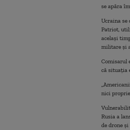
se apăra îm
Ucraina se 
Patriot, uti
același tim
militare și 
Comisarul e
că situația 
„Americanii 
nici proprie
Vulnerabili
Rusia a lan
de drone și 