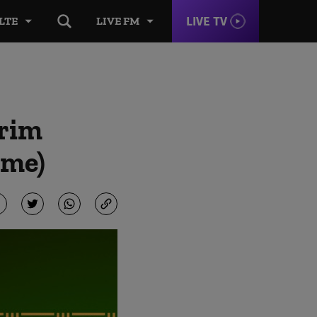
LIVE TV
LTE
LIVE FM
prim
ime)