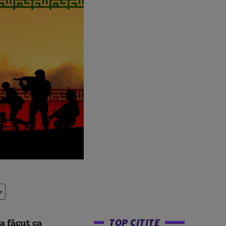
e
TOP CITITE
a făcut ca