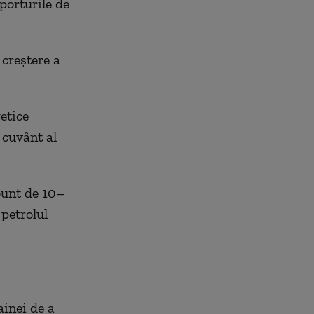
porturile de
 creștere a
etice
 cuvânt al
ount de 10–
 petrolul
ainei de a