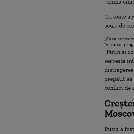
„crimă cinic
Cu toate ac
scurt de con
„Ceea ce vedem
în cadrul prog
„Putin și co
servește in
distragerea
pregătit să 
conflict de 
Creșter
Mosco
Rusia a fos