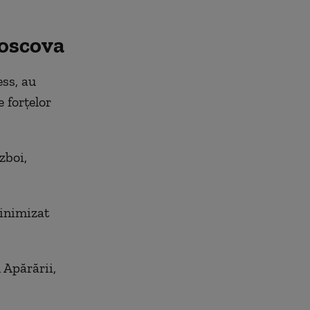
Moscova
ess, au
e forțelor
zboi,
minimizat
 Apărării,