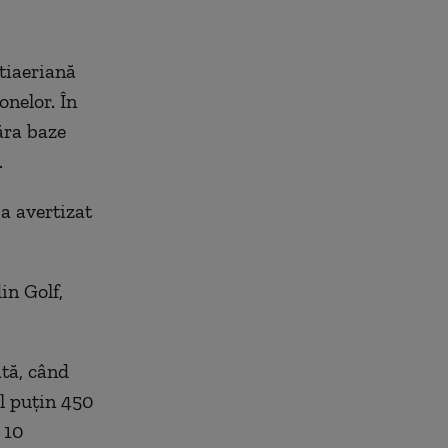
tiaeriană
onelor. În
ăra baze
.
a avertizat
in Golf,
ătă, când
l puțin 450
 10