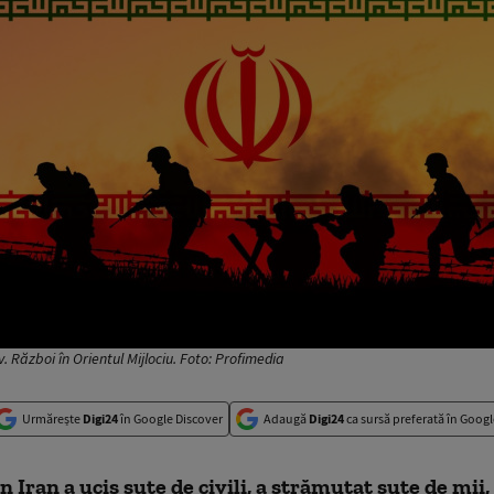
. Război în Orientul Mijlociu. Foto: Profimedia
Urmărește
Digi24
în Google Discover
Adaugă
Digi24
ca sursă preferată în Googl
n Iran a ucis sute de civili, a strămutat sute de mii, 