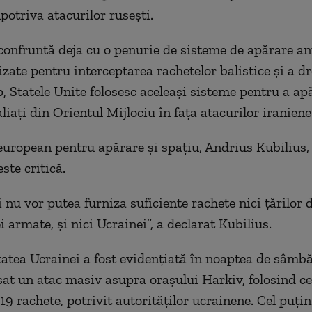
potriva atacurilor rusești.
confruntă deja cu o penurie de sisteme de apărare an
lizate pentru interceptarea rachetelor balistice și a dr
p, Statele Unite folosesc aceleași sisteme pentru a ap
aliați din Orientul Mijlociu în fața atacurilor iraniene
uropean pentru apărare și spațiu, Andrius Kubilius, 
este critică.
nu vor putea furniza suficiente rachete nici țărilor d
i armate, și nici Ucrainei”, a declarat Kubilius.
tatea Ucrainei a fost evidențiată în noaptea de sâmb
sat un atac masiv asupra orașului Harkiv, folosind ce
19 rachete, potrivit autorităților ucrainene. Cel puțin