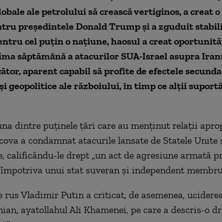
lobale ale petrolului să crească vertiginos, a creat o
ntru președintele Donald Trump și a zguduit stabil
entru cel puțin o națiune, haosul a creat oportunită
rima săptămână a atacurilor SUA-Israel asupra Iran
ător, aparent capabil să profite de efectele secund
i geopolitice ale războiului, în timp ce alții suportă
una dintre puținele țări care au menținut relații apro
cova a condamnat atacurile lansate de Statele Unite și
e, calificându-le drept „un act de agresiune armată p
 împotriva unui stat suveran și independent membru
e rus Vladimir Putin a criticat, de asemenea, uciderea
ian, ayatollahul Ali Khamenei, pe care a descris-o dr