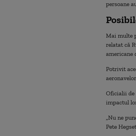
persoane au
Posibi
Mai multe p
relatat că R
americane d
Potrivit ace
aeronavelor
Oficialii d
impactul lor
„Nu ne pune
Pete Hegset