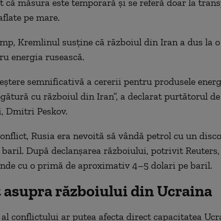
at că măsura este temporară și se referă doar la trans
aflate pe mare.
imp, Kremlinul susține că războiul din Iran a dus la o
tru energia rusească.
reștere semnificativă a cererii pentru produsele energ
egătură cu războiul din Iran”, a declarat purtătorul de
, Dmitri Peskov.
conflict, Rusia era nevoită să vândă petrol cu un disc
 baril. După declanșarea războiului, potrivit Reuters,
inde cu o primă de aproximativ 4–5 dolari pe baril.
 asupra războiului din Ucraina
 al conflictului ar putea afecta direct capacitatea Ucr