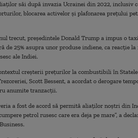
liaților săi după invazia Ucrainei din 2022, inclusiv 
turilor, blocarea activelor și plafonarea prețului pet
nul trecut, președintele Donald Trump a impus o ta
ă de 25% asupra unor produse indiene, ca reacție la
sesc ale Indiei.
ontextul creșterii prețurilor la combustibili în Statele
Trezoreriei, Scott Bessent, a acordat o derogare temp
tru anumite tranzacții.
reria a fost de acord să permită aliaților noștri din In
cumpere petrol rusesc care era deja pe mare”, a decla
Business.