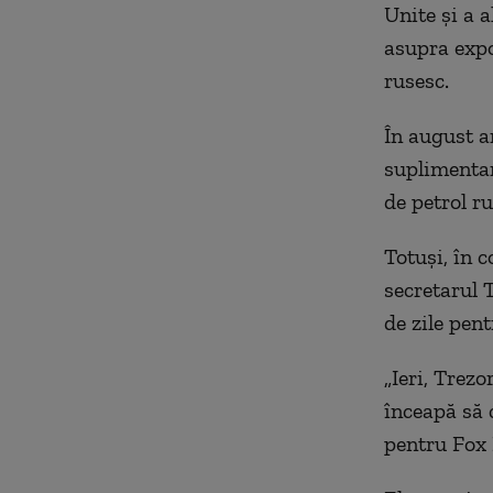
Unite și a a
asupra expor
rusesc.
În august a
suplimentar
de petrol ru
Totuși, în c
secretarul 
de zile pen
„Ieri, Trezo
înceapă să 
pentru Fox 