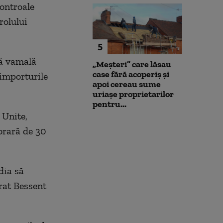
controale
rolului
5
xă vamală
„Meșteri” care lăsau
case fără acoperiș și
 importurile
apoi cereau sume
uriașe proprietarilor
pentru...
 Unite,
orară de 30
dia să
rat Bessent