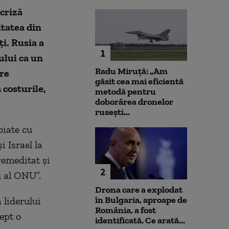
 criză
itatea din
ți. Rusia a
1
ului ca un
Radu Miruță: „Am
are
găsit cea mai eficientă
 costurile,
metodă pentru
doborârea dronelor
rusești...
piate cu
 Israel la
remeditat și
2
 al ONU”.
Drona care a explodat
în Bulgaria, aproape de
 liderului
România, a fost
ept o
identificată. Ce arată...