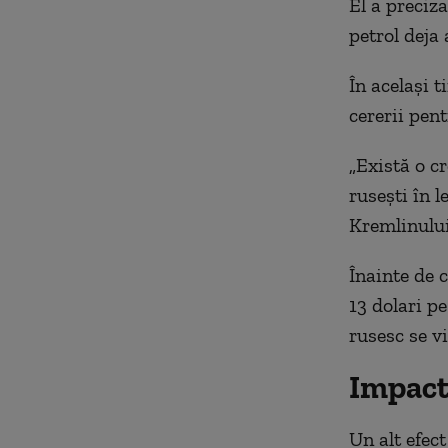
El a preciz
petrol deja 
În același t
cererii pen
„Există o c
rusești în l
Kremlinului
Înainte de 
13 dolari pe
rusesc se v
Impact
Un alt efect