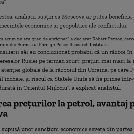
ă”.
estea, analiștii susțin că Moscova ar putea beneficia
secințele economice și geopolitice ale conflictului.
 acum nu era greu de anticipat”, a declarat Robert Person, cerc
ramului Eurasia al Foreign Policy Research Institute.
nsilierii săi au concluzionat probabil că un război în
tereselor Rusiei pe termen scurt: prețuri mai mari la 
 atenției globale de la războiul din Ucraina, pe care P
îl încheie, și riscul ca Statele Unite să fie prinse înt
durată în Orientul Mijlociu”, a explicat analistul.
ea prețurilor la petrol, avantaj
va
t supusă unor sancțiuni economice severe din partea 