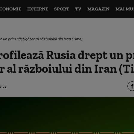
CONOMIE
EXTERNE
SPORT
TV
MAGAZIN
MAI MU
 un prim câștigător al războiului din Iran (Time)
ofilează Rusia drept un 
r al războiului din Iran (T
9:53