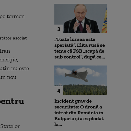
 pe termen
3
etător asociat
„Toată lumea este
speriată”. Elita rusă se
 Iran
teme că FSB „scapă de
sub control”, după ce...
energie,
utin nu este
r-un nou
4
 pentru
Incident grav de
securitate: O dronă a
intrat din România în
Bulgaria şi a explodat
la...
Statelor