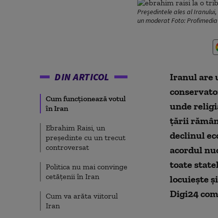
Președintele ales al Iranului
un moderat Foto: Profimedia
DIN ARTICOL
Iranul are
conservator
Cum funcționează votul
unde religi
în Iran
țării rămân
Ebrahim Raisi, un
declinul ec
președinte cu un trecut
controversat
acordul nuc
toate state
Politica nu mai convinge
cetățenii în Iran
locuiește ș
Digi24 comp
Cum va arăta viitorul
Iran