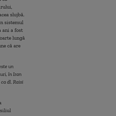
rului,
cea slujbă.
în sistemul
 ani a fost
foarte lungă
une că are
este un
ri, în Iran
 ca dl. Raisi
a
siliul