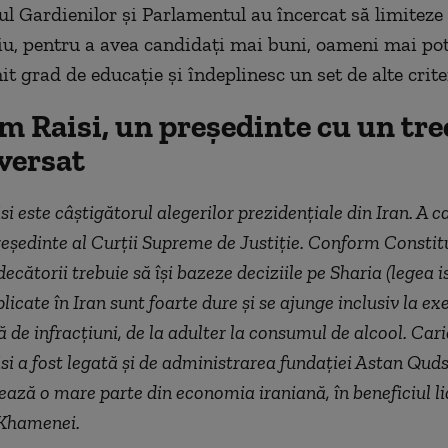
ul Gardienilor și Parlamentul au încercat să limitez
riu, pentru a avea candidați mai buni, oameni mai potr
 grad de educație și îndeplinesc un set de alte criter
m Raisi, un președinte cu un tre
versat
i este câştigătorul alegerilor prezidenţiale din Iran. A c
reședinte al Curții Supreme de Justiție. Conform Constitu
decătorii trebuie să își bazeze deciziile pe Sharia (legea i
icate în Iran sunt foarte dure şi se ajunge inclusiv la exe
 de infracțiuni, de la adulter la consumul de alcool. Cari
i a fost legată şi de administrarea fundaţiei Astan Quds
ează o mare parte din economia iraniană, în beneficiul li
 Khamenei.