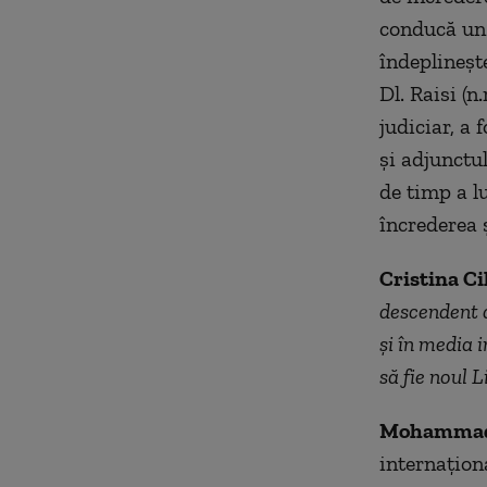
conducă un 
îndeplineșt
Dl. Raisi (n
judiciar, a 
și adjunctul
de timp a lu
încrederea 
Cristina Ci
descendent d
și în media i
să fie noul 
Mohammad
internațion