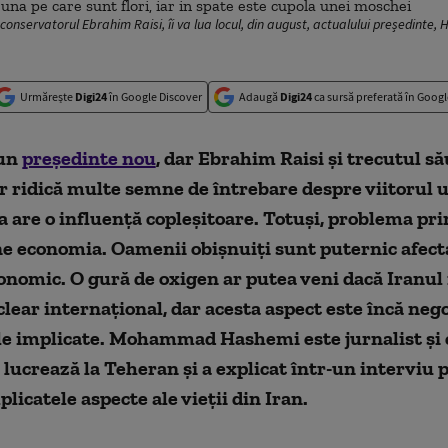
, conservatorul Ebrahim Raisi, îi va lua locul, din august, actualului președinte
Urmărește
Digi24
în Google Discover
Adaugă
Digi24
ca sursă preferată în Googl
 un
președinte nou
, dar Ebrahim Raisi și trecutul să
 ridică multe semne de întrebare despre viitorul u
a are o influență copleșitoare. Totuși, problema pri
e economia. Oamenii obișnuiți sunt puternic afect
onomic. O gură de oxigen ar putea veni dacă Iranul 
lear internațional, dar acesta aspect este încă nego
le implicate. Mohammad Hashemi este jurnalist și 
i lucrează la Teheran și a explicat într-un interviu
licatele aspecte ale vieții din Iran.