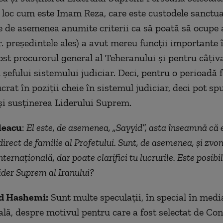
loc cum este Imam Reza, care este custodele sanctua
e de asemenea anumite criterii ca să poată să ocupe a
.r. președintele ales) a avut mereu funcții importante 
fost procurorul general al Teheranului și pentru câțiva
 șefului sistemului judiciar. Deci, pentru o perioadă 
crat în poziții cheie în sistemul judiciar, deci pot sp
și susținerea Liderului Suprem.
leacu
:
El este, de asemenea, „Sayyid”, asta înseamnă că 
irect de familie al Profetului. Sunt, de asemenea, și zvonu
nternațională, dar poate clarifici tu lucrurile. Este posibil
Lider Suprem al Iranului?
 Hashemi:
Sunt multe speculații, în special în medi
ală, despre motivul pentru care a fost selectat de Con