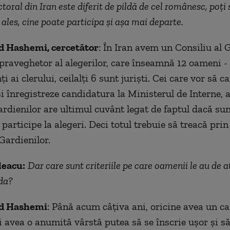
toral din Iran este diferit de pildă de cel românesc, poți 
 ales, cine poate participa și așa mai departe.
Hashemi, cercetător
: În Iran avem un Consiliu al G
upraveghetor al alegerilor, care înseamnă 12 oameni - 
i ai clerului, ceilalți 6 sunt juriști. Cei care vor să 
și înregistreze candidatura la Ministerul de Interne, 
ardienilor are ultimul cuvânt legat de faptul dacă su
ă participe la alegeri. Deci totul trebuie să treacă prin
Gardienilor.
leacu:
Dar care sunt criteriile pe care oamenii le au de a
da?
 Hashemi
: Până acum câțiva ani, oricine avea un c
și avea o anumită vârstă putea să se înscrie ușor și s