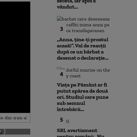
secetă, iar apoi a
vândut...
3
„Anna, ţine-ţi prostul
acasă!”. Val de reacții
după ce un bărbat a
desenat o declarație...
4
Viața pe Pământ ar fi
putut apărea de două
ori. Studiul care pune
sub semnul
întrebării...
5
SRI, avertisment
pentru români: „Nu