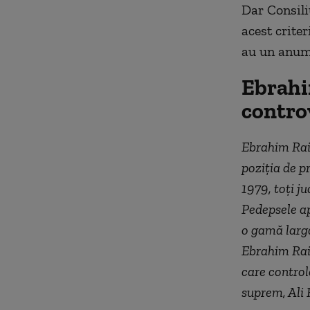
Dar Consili
acest crite
au un anumit
Ebrahi
contro
Ebrahim Rais
poziţia de p
1979, toți ju
Pedepsele apl
o gamă largă
Ebrahim Rais
care control
suprem, Ali