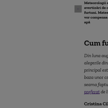
90%
Meteorologii 
avertizări de 
furtuni. Matee
vor compensa 
apă
Cum fu
Din luna aug
alegerile din
principal es
baza unor cr
seama faptul
preferat
de l
Cristina Ci