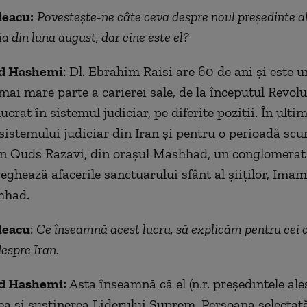
leacu:
Povestește-ne câte ceva despre noul președinte al
ia din luna august, dar cine este el?
 Hashemi
: Dl. Ebrahim Raisi are 60 de ani și este un
mai mare parte a carierei sale, de la începutul Revolu
lucrat în sistemul judiciar, pe diferite poziții. În ultim
 sistemului judiciar din Iran și pentru o perioadă scur
an Quds Razavi, din orașul Mashhad, un conglomerat 
eghează afacerile sanctuarului sfânt al șiiților, Imam
hhad.
leacu
:
Ce înseamnă acest lucru, să explicăm pentru cei c
espre Iran.
 Hashemi:
Asta înseamnă că el (n.r. președintele ale
ea și susținerea Liderului Suprem. Persoana selectat