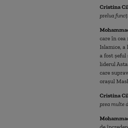
Cristina Ci
prelua funcț
Mohammad
care în cea 
Islamice, a 
a fost șeful
liderul Ast
care suprav
orașul Mas
Cristina Ci
prea multe d
Mohammad
de încreder