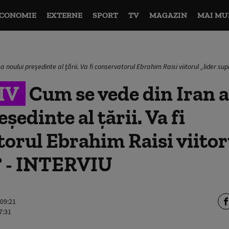
CONOMIE
EXTERNE
SPORT
TV
MAGAZIN
MAI MU
 noului președinte al țării. Va fi conservatorul Ebrahim Raisi viitorul „lider s
IV
Cum se vede din Iran 
ședinte al țării. Va fi
orul Ebrahim Raisi viitoru
 - INTERVIU
 09:21
7:31