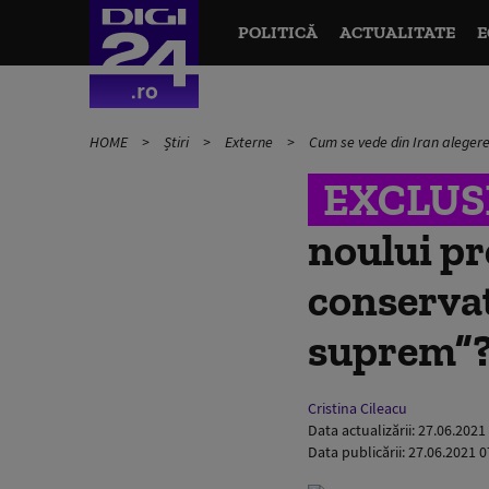
POLITICĂ
ACTUALITATE
E
HOME
Știri
Externe
Cum se vede din Iran alegerea
EXCLUS
noului pre
conservat
suprem”?
Cristina Cileacu
Data actualizării:
27.06.2021
Data publicării:
27.06.2021 0