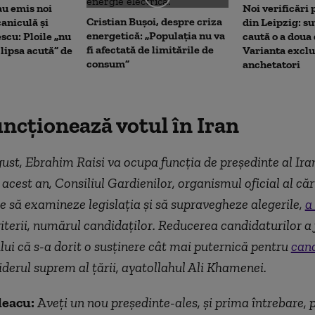
au emis noi
Noi verificări
Cristian Bușoi, despre criza
caniculă și
din Leipzig: su
energetică: „Populația nu va
scu: Ploile „nu
caută o a doua
fi afectată de limitările de
lipsa acută” de
Varianta exclu
consum”
anchetatori
ncționează votul în Iran
ust, Ebrahim Raisi va ocupa funcţia de preşedinte al Iran
 acest an, Consiliul Gardienilor, organismul oficial al căr
te să examineze legislația și să supravegheze alegerile,
a
iterii, numărul candidaţilor. Reducerea candidaturilor a 
ui că s-a dorit o susţinere cât mai puternică pentru
can
iderul suprem al ţării, ayatollahul Ali Khamenei.
leacu:
A
veți un nou președinte-ales, și prima întrebare, 