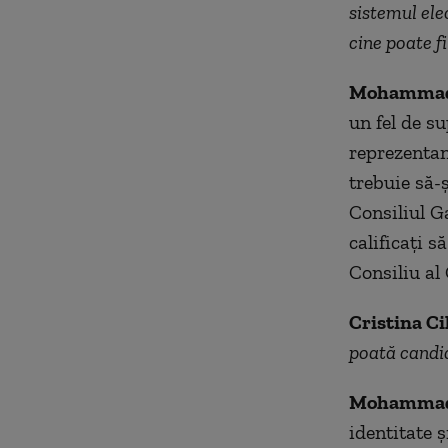
sistemul elec
cine poate fi
Mohammad 
un fel de s
reprezentanț
trebuie să-
Consiliul G
calificați s
Consiliu al 
Cristina Ci
poată candi
Mohammad
identitate 