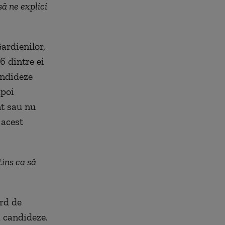
să ne explici
ardienilor,
6 dintre ei
candideze
apoi
nt sau nu
 acest
tins ca să
ard de
ă candideze.