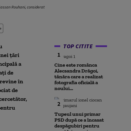
, Hassan Rouhani, considerat
e
TOP CITITE
u
1
nei țări
ncipală a
Cine este românca
Alecsandra Drăgoi,
ați de
tânăra care a realizat
revine în
fotografia oficială a
noului...
ciat de
cercetător,
2
 pentru
Tupeul unui primar
PSD după ce a încasat
despăgubiri pentru