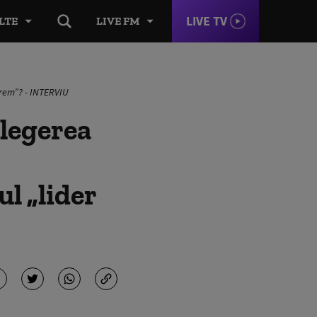
LIVE TV
LTE
LIVE FM
uprem”? - INTERVIU
alegerea
l „lider