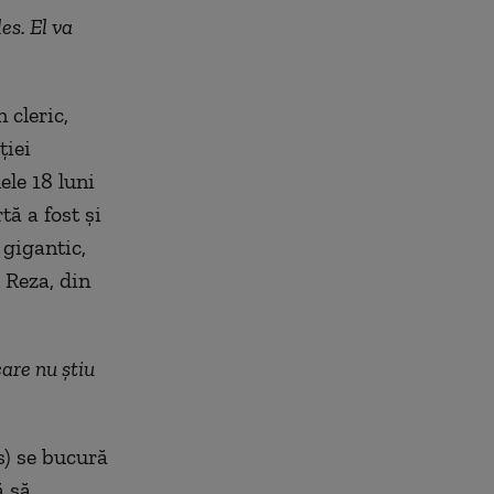
es. El va
 cleric,
ției
ele 18 luni
tă a fost și
gigantic,
 Reza, din
are nu știu
s) se bucură
ă să