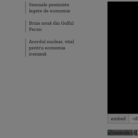
Semnale pesimiste
legate de economie
Briza nouă din Golful
Persic
Acordul nuclear, vital
pentru economia
iraniană
0
embed
seconds
of
0
seconds
Volu