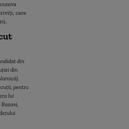
e cumva
iviți, care
ii.
cut
andidat din
ției din
slamică).
cuții, pentru
era lui
 Razavi,
derului