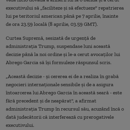
executivului să „faciliteze şi să efectueze" repatrierea
lui pe teritoriul american până pe 7 aprilie, înainte
de ora 23.59 locală (8 aprilie, 03.59 GMT).
Curtea Supremă, sesizată de urgenţă de
administraţia Trump, suspendase luni această
decizie până la noi ordine şi le-a cerut avocaţilor lui
Abrego Garcia să îşi formuleze răspunsul scris.
„Această decizie - şi cererea ei de a realiza în grabă
negocieri internaţionale sensibile şi de a asigura
întoarcerea lui Abrego Garcia în această seară - este
fără precedent şi de neapărat", a afirmat
administraţia Trump în recursul său, acuzând încă o
dată judecătorii că interferează cu prerogativele
executivului.