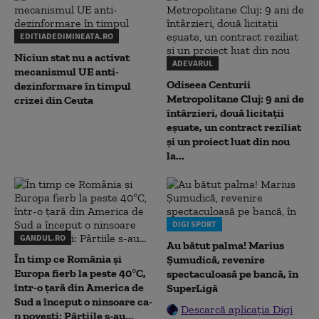
EDITIADEDIMINEATA.RO
Niciun stat nu a activat
ADEVARUL
mecanismul UE anti-
Odiseea Centurii
dezinformare în timpul
Metropolitane Cluj: 9 ani de
crizei din Ceuta
întârzieri, două licitații
eșuate, un contract reziliat
și un proiect luat din nou
la...
DIGI SPORT
GANDUL.RO
Au bătut palma! Marius
În timp ce România și
Șumudică, revenire
Europa fierb la peste 40°C,
spectaculoasă pe bancă, în
într-o țară din America de
SuperLigă
Sud a început o ninsoare ca-
Descarcă aplicația Digi
n povești: Pârtiile s-au...