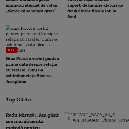
animalul atârnat de volan:
superb de familie alături de
„Noroc că se mișcă greu”
două dintre fiicele lor, la
Seul
UTV
Gina Pistol a vorbit pentru
prima dată despre relația
cu tatăl ei. Cum i-a
schimbat viața fiica sa,
Josephine
Top Citite
Radu Miruță: „Am găsit
1
cea mai eficientă
metodă pentru