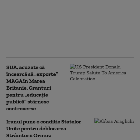
Cum funcționează
Sovintern, noua rețea
internațională a
„socialiștilor” cu care
Kremlinul atrage
recruți din Occident în
armata Rusiei
SUA, acuzate că
încearcă să „exporte”
MAGA în Marea
Britanie. Granturi
pentru „educație
publică” stârnesc
controverse
Iranul pune o condiție Statelor
Unite pentru deblocarea
Strâmtorii Ormuz