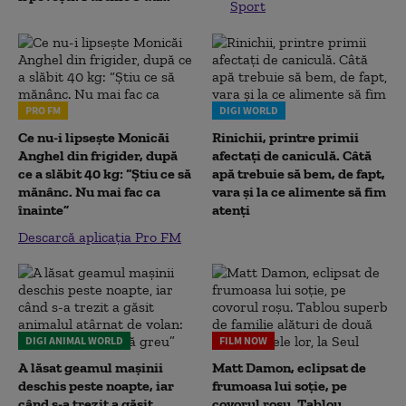
Sport
PRO FM
DIGI WORLD
Ce nu-i lipsește Monicăi
Rinichii, printre primii
Anghel din frigider, după
afectați de caniculă. Câtă
ce a slăbit 40 kg: “Știu ce să
apă trebuie să bem, de fapt,
mănânc. Nu mai fac ca
vara și la ce alimente să fim
înainte”
atenți
Descarcă aplicația Pro FM
DIGI ANIMAL WORLD
FILM NOW
A lăsat geamul mașinii
Matt Damon, eclipsat de
deschis peste noapte, iar
frumoasa lui soție, pe
când s-a trezit a găsit
covorul roșu. Tablou