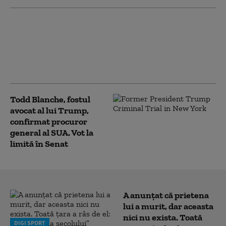
SUA oferă Columbiei un
miliard de dolari chiar în
prima zi de mandat a noului
președinte. Ce promite
„Tigrul”, aliatul lui Trump
Todd Blanche, fostul
avocat al lui Trump,
confirmat procuror
general al SUA. Vot la
limită în Senat
A anunțat că prietena
lui a murit, dar aceasta
nici nu exista. Toată
DIGI SPORT