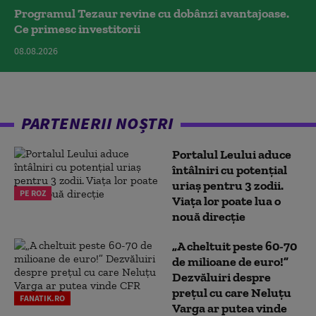
Programul Tezaur revine cu dobânzi avantajoase.
Ce primesc investitorii
08.08.2026
PARTENERII NOȘTRI
Portalul Leului aduce
întâlniri cu potențial
uriaș pentru 3 zodii.
PE ROZ
Viața lor poate lua o
nouă direcție
„A cheltuit peste 60-70
de milioane de euro!”
Dezvăluiri despre
prețul cu care Neluțu
FANATIK.RO
Varga ar putea vinde