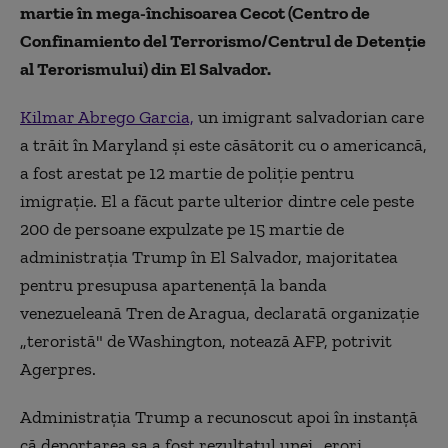
martie în mega-închisoarea Cecot (Centro de
Confinamiento del Terrorismo/Centrul de Detenție
al Terorismului) din El Salvador.
Kilmar Abrego Garcia,
un imigrant salvadorian care
a trăit în Maryland şi este căsătorit cu o americancă,
a fost arestat pe 12 martie de poliţie pentru
imigraţie. El a făcut parte ulterior dintre cele peste
200 de persoane expulzate pe 15 martie de
administraţia Trump în El Salvador, majoritatea
pentru presupusa apartenenţă la banda
venezueleană Tren de Aragua, declarată organizaţie
„teroristă" de Washington, notează AFP, potrivit
Agerpres.
Administraţia Trump a recunoscut apoi în instanţă
că deportarea sa a fost rezultatul unei „erori