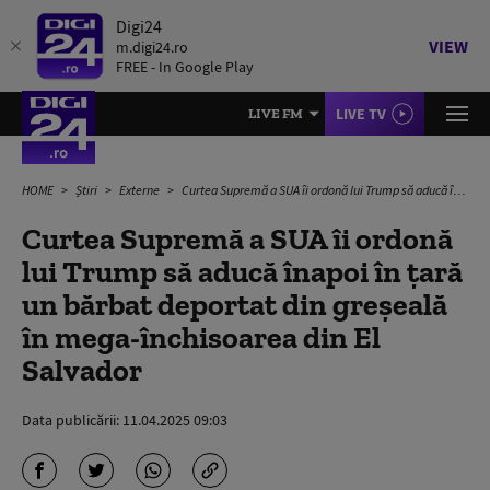
Digi24
VIEW
m.digi24.ro
FREE - In Google Play
LIVE TV
LIVE FM
HOME
Știri
Externe
Curtea Supremă a SUA îi ordonă lui Trump să aducă înapoi în țară un bărbat deportat din greșeală în mega-închisoarea din El Salvador
Curtea Supremă a SUA îi ordonă
lui Trump să aducă înapoi în țară
un bărbat deportat din greșeală
în mega-închisoarea din El
Salvador
Data publicării:
11.04.2025 09:03