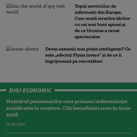
Topul serviciilor de
informații din Europa.
Cum arată ierarhia țărilor
cu cei mai buni spioni și
de ce Ucraina a urcat
spectaculos
Devin oamenii mai puțin inteligenți? Ce
este „efectul Flynn invers” și de ce îi
îngrijorează pe cercetători
DIGI ECONOMIC
Numărul pensionarilor care primesc indemnizaţie
socială este în creștere. Câți beneficiari erau în iunie
2026
08.08.2026