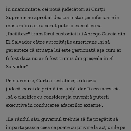
În unanimitate, cei nouă judecători ai Curţii
Supreme au aprobat decizia instanţei inferioare în
măsura în care a cerut puterii executive să
„faciliteze" transferul custodiei lui Abrego Garcia din
El Salvador către autorităţile americane „şi să
garanteze că situaţia lui este gestionată aşa cum ar
fi fost dacă nu ar fi fost trimis din greşeală în El
Salvador".
Prin urmare, Curtea restabileşte decizia
judecătoarei de primă instanţă, dar îi cere acesteia
„să o clarifice cu consideraţia cuvenită puterii
executive în conducerea afacerilor externe".
„La rândul său, guvernul trebuie să fie pregătit să
împărtăşească ceea ce poate cu privire la acţiunile pe