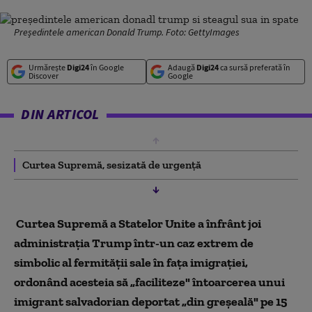
Președintele american Donald Trump. Foto: GettyImages
Urmărește
Digi24
în Google
Adaugă
Digi24
ca sursă preferată în
Discover
Google
DIN ARTICOL
Curtea Supremă, sesizată de urgenţă
Curtea Supremă a Statelor Unite a înfrânt joi
administraţia Trump într-un caz extrem de
simbolic al fermităţii sale în faţa imigraţiei,
ordonând acesteia să „faciliteze" întoarcerea unui
imigrant salvadorian deportat „din greşeală" pe 15