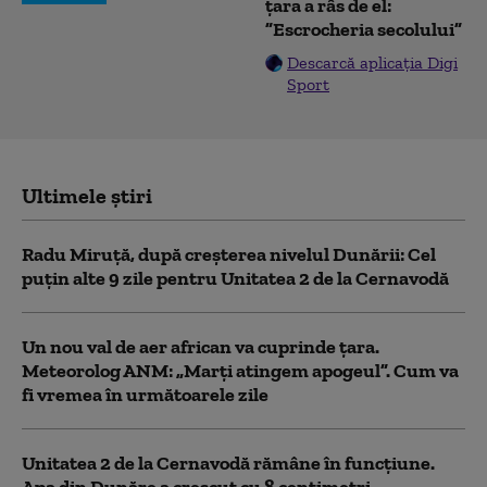
țara a râs de el:
”Escrocheria secolului”
Descarcă aplicația Digi
Sport
Ultimele știri
Radu Miruță, după creșterea nivelul Dunării: Cel
puțin alte 9 zile pentru Unitatea 2 de la Cernavodă
Un nou val de aer african va cuprinde țara.
Meteorolog ANM: „Marți atingem apogeul”. Cum va
fi vremea în următoarele zile
Unitatea 2 de la Cernavodă rămâne în funcțiune.