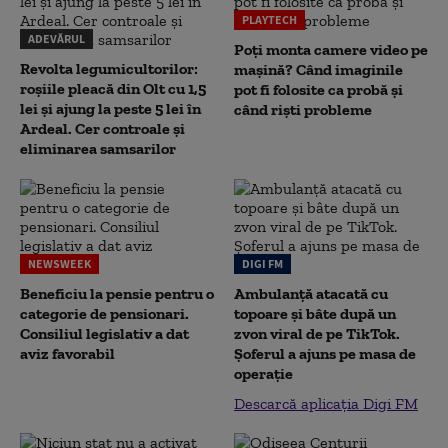
PLAYTECH
ADEVĂRUL
Poți monta camere video pe
Revolta legumicultorilor:
mașină? Când imaginile
roșiile pleacă din Olt cu 1,5
pot fi folosite ca probă și
lei și ajung la peste 5 lei în
când riști probleme
Ardeal. Cer controale și
eliminarea samsarilor
NEWSWEEK
DIGI FM
Beneficiu la pensie pentru o
Ambulanță atacată cu
categorie de pensionari.
topoare și bâte după un
Consiliul legislativ a dat
zvon viral de pe TikTok.
aviz favorabil
Șoferul a ajuns pe masa de
operație
Descarcă aplicația Digi FM