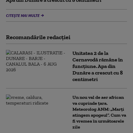
Apa din Dunăre a crescut cu 8 centimetri
CITEȘTE MAI MULTE
Recomandările redacţiei
Unitatea 2 de la
Cernavodă rămâne în
funcțiune. Apa din
Dunăre a crescut cu 8
centimetri
Un nou val de aer african
va cuprinde țara.
Meteorolog ANM: „Marți
atingem apogeul”. Cum va
fi vremea în următoarele
zile