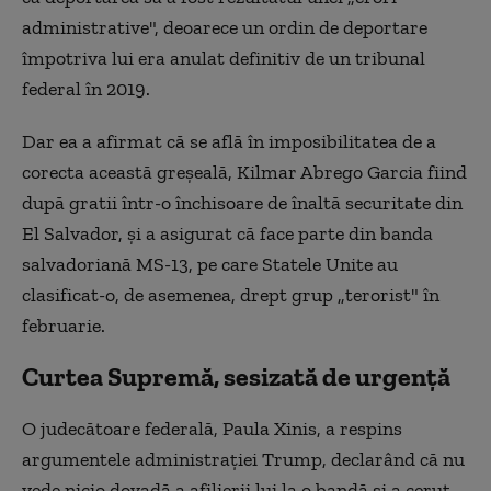
administrative", deoarece un ordin de deportare
împotriva lui era anulat definitiv de un tribunal
federal în 2019.
Dar ea a afirmat că se află în imposibilitatea de a
corecta această greşeală, Kilmar Abrego Garcia fiind
după gratii într-o închisoare de înaltă securitate din
El Salvador, şi a asigurat că face parte din banda
salvadoriană MS-13, pe care Statele Unite au
clasificat-o, de asemenea, drept grup „terorist" în
februarie.
Curtea Supremă, sesizată de urgenţă
O judecătoare federală, Paula Xinis, a respins
argumentele administraţiei Trump, declarând că nu
vede nicio dovadă a afilierii lui la o bandă şi a cerut