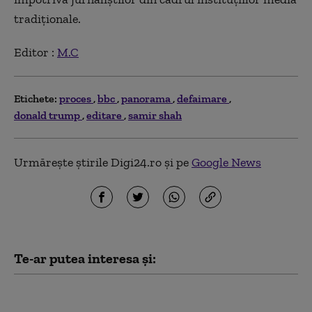
tradiţionale.
Editor :
M.C
Etichete:
proces
bbc
panorama
defaimare
donald trump
editare
samir shah
Urmărește știrile Digi24.ro și pe
Google News
Te-ar putea interesa și:
Trump, atac preventiv