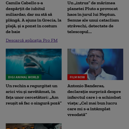
Camila Cabello s-a
Un „intrus” de mărimea
despărțit de iubitul
planetei Pluto a provocat
miliardar, dar nu stă să
haos în jurul lui Neptun.
plângă. A ajuns în Grecia, la
Semne ale unui cataclism
plajă, și a pozat în costum
străvechi, detectate de
de baie
telescopul...
Descarcă aplicația Pro FM
DIGI ANIMAL WORLD
FILM NOW
Un rechin a regurgitat un
Antonio Banderas,
arici viu și nevătămat, în
declarație surpriză despre
fața unor cercetători: „Am
infarctul care i-a schimbat
reușit să fac o singură poză”
viața: „Cel mai bun lucru
care mi s-a întâmplat
vreodată”