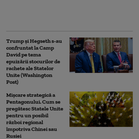
la candidații democraţi:
„Cred că este cea mai
mare ameninţare”
Trump şi Hegseth s-au
confruntat la Camp
David pe tema
epuizării stocurilor de
rachete ale Statelor
Unite (Washington
Post)
Mișcare strategică a
Pentagonului. Cum se
pregătesc Statele Unite
pentru un posibil
război regional
împotriva Chinei sau
Rusiei