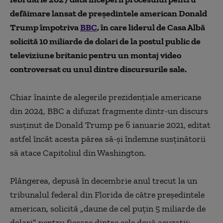
defăimare lansat de preşedintele american Donald
Trump împotriva
BBC
, în care liderul de Casa Albă
solicită 10 miliarde de dolari de la postul public de
televiziune britanic pentru un montaj video
controversat cu unul dintre discursurile sale.
Chiar înainte de alegerile prezidenţiale americane
din 2024, BBC a difuzat fragmente dintr-un discurs
susţinut de Donald Trump pe 6 ianuarie 2021, editat
astfel încât acesta părea să-şi îndemne susţinătorii
să atace Capitoliul din Washington.
Plângerea, depusă în decembrie anul trecut la un
tribunalul federal din Florida de către preşedintele
american, solicită „daune de cel puţin 5 miliarde de
dolari” pentru fiecare dintre cele două acuzaţii: