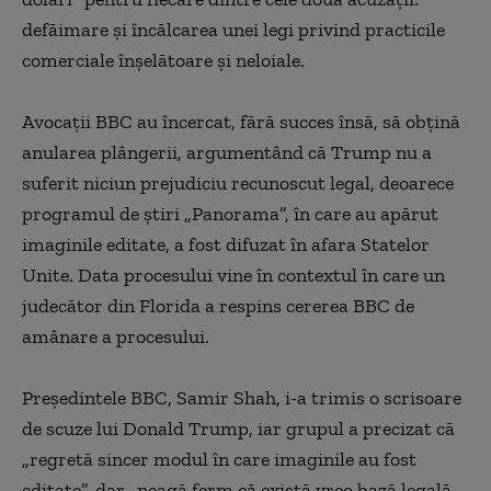
defăimare şi încălcarea unei legi privind practicile
comerciale înşelătoare şi neloiale.
Avocaţii BBC au încercat, fără succes însă, să obţină
anularea plângerii, argumentând că Trump nu a
suferit niciun prejudiciu recunoscut legal, deoarece
programul de ştiri „Panorama”, în care au apărut
imaginile editate, a fost difuzat în afara Statelor
Unite. Data procesului vine în contextul în care un
judecător din Florida a respins cererea BBC de
amânare a procesului.
Preşedintele BBC, Samir Shah, i-a trimis o scrisoare
de scuze lui Donald Trump, iar grupul a precizat că
„regretă sincer modul în care imaginile au fost
editate”, dar „neagă ferm că există vreo bază legală