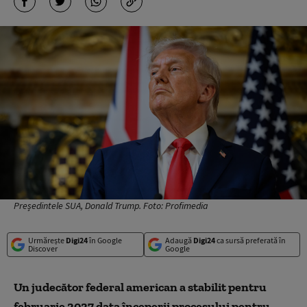
Președintele SUA, Donald Trump. Foto: Profimedia
Urmărește
Digi24
în Google
Adaugă
Digi24
ca sursă preferată în
Discover
Google
Un judecător federal american a stabilit pentru
februarie 2027 data începerii procesului pentru