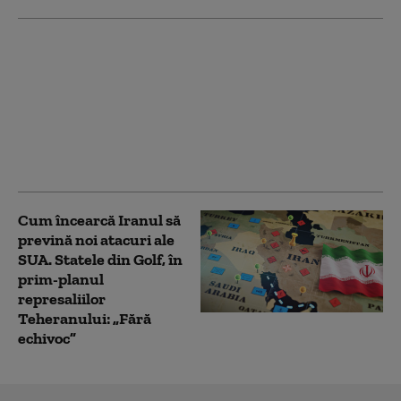
„Consiliul pentru Pace”
al lui Trump a elaborat
un plan pentru Fâșia
Gaza, dar
bombardamentele
israeliene s-au
intensificat
Cum încearcă Iranul să
prevină noi atacuri ale
SUA. Statele din Golf, în
prim-planul
represaliilor
Teheranului: „Fără
echivoc”