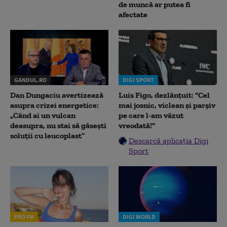
de muncă ar putea fi
afectate
GANDUL.RO
DIGI SPORT
Dan Dungaciu avertizează
Luis Figo, dezlănțuit: "Cel
asupra crizei energetice:
mai josnic, viclean și parșiv
„Când ai un vulcan
pe care l-am văzut
deasupra, nu stai să găsești
vreodată!"
soluții cu leucoplast”
Descarcă aplicația Digi
Sport
PRO FM
DIGI WORLD