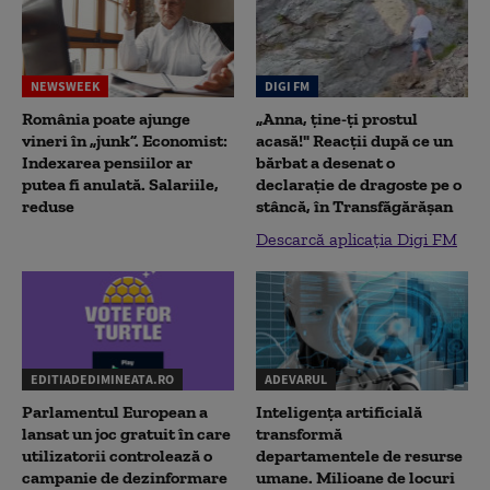
NEWSWEEK
DIGI FM
România poate ajunge
„Anna, ţine-ţi prostul
vineri în „junk”. Economist:
acasă!" Reacţii după ce un
Indexarea pensiilor ar
bărbat a desenat o
putea fi anulată. Salariile,
declaraţie de dragoste pe o
reduse
stâncă, în Transfăgărăşan
Descarcă aplicația Digi FM
EDITIADEDIMINEATA.RO
ADEVARUL
Parlamentul European a
Inteligența artificială
lansat un joc gratuit în care
transformă
utilizatorii controlează o
departamentele de resurse
campanie de dezinformare
umane. Milioane de locuri