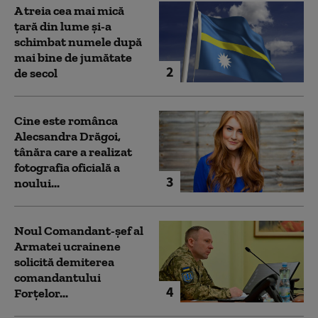
A treia cea mai mică
țară din lume și-a
schimbat numele după
mai bine de jumătate
2
de secol
Cine este românca
Alecsandra Drăgoi,
tânăra care a realizat
fotografia oficială a
3
noului...
Noul Comandant-șef al
Armatei ucrainene
solicită demiterea
comandantului
4
Forțelor...