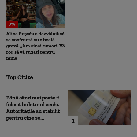
UTV
Alina Pușcău a dezvăluit că
se confruntă cu o boală
gravă. „Am cinci tumori. Vă
rog să vă rugați pentru
mine”
Top Citite
Până când mai poate fi
folosit buletinul vechi.
Autoritățile au stabilit
pentru cine se...
1