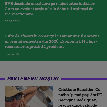
BVB deschide în scădere pe majoritatea indicilor.
Cum au evoluat acțiunile în debutul ședinței de
tranzacționare
06.08.2026
Cifra de afaceri în comerțul cu amănuntul a scăzut
în primul semestru din 2026. Economist: Nu lipsa
resurselor reprezintă problema
06.08.2026
PARTENERII NOȘTRI
Cristiano Ronaldo: „Ce
naiba îți mai poți dori?”.
Georgina Rodriguez,
reacție după valul de