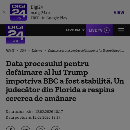
Digi24
VIEW
m.digi24.ro
FREE - In Google Play
LIVE TV
LIVE FM
HOME
Știri
Externe
Data procesului pentru defăimare al lui Trump împotriva BBC a fost stabilită. Un judecător din Florida a respins cererea de amânare
Data procesului pentru
defăimare al lui Trump
împotriva BBC a fost stabilită. Un
judecător din Florida a respins
cererea de amânare
Data actualizării:
12.02.2026 18:17
Data publicării:
12.02.2026 18:17