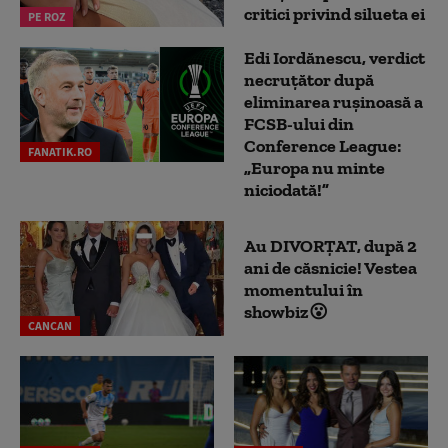
critici privind silueta ei
PE ROZ
Edi Iordănescu, verdict
necruțător după
eliminarea rușinoasă a
FCSB-ului din
Conference League:
FANATIK.RO
„Europa nu minte
niciodată!”
Au DIVORȚAT, după 2
ani de căsnicie! Vestea
momentului în
showbiz😮
CANCAN