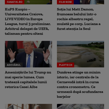
FANATIK.RO
FILM NOW
KuPS Kuopio –
Soția lui Matt Damon,
Universitatea Craiova,
frumoasa balului într-o
LIVE VIDEO în Europa
rochie albastru regal,
League, turul 3 preliminar.
mulată pe corp. Luciana a
Arbitrul delegat de UEFA,
furat atenția la Seul
talisman pentru olteni
ADEVĂRUL
PLAYTECH
Amenințările lui Trump nu
Dunărea atinge un minim
mai sperie lumea. Cum
istoric, iar centrala de la
tratează capitalele lumii
Cernavodă intră în cursa
retorica Casei Albe
contra cronometru. Ce
urmează după scufundarea
barjelor