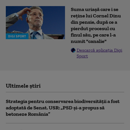
Suma uriașă care i se
reține lui Cornel Dinu
din pensie, după ce a
pierdut procesul cu
finul său, pe care l-a
DIGI SPORT
numit "canalie"
Descarcă aplicația Digi
Sport
Ultimele știri
Strategia pentru conservarea biodiversității a fost
adoptată de Senat. USR: „PSD și-a propus să
betoneze România”