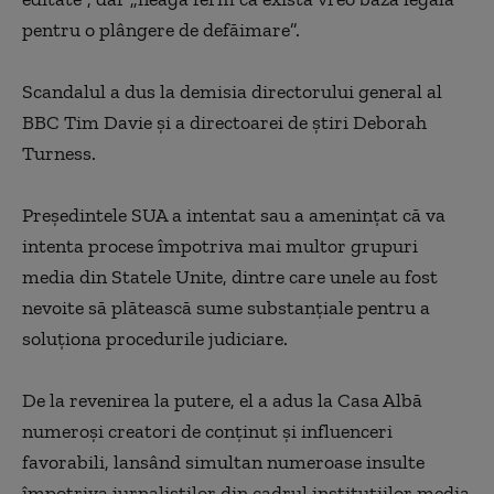
pentru o plângere de defăimare”.
Scandalul a dus la demisia directorului general al
BBC Tim Davie şi a directoarei de ştiri Deborah
Turness.
Preşedintele SUA a intentat sau a ameninţat că va
intenta procese împotriva mai multor grupuri
media din Statele Unite, dintre care unele au fost
nevoite să plătească sume substanţiale pentru a
soluţiona procedurile judiciare.
De la revenirea la putere, el a adus la Casa Albă
numeroşi creatori de conţinut şi influenceri
favorabili, lansând simultan numeroase insulte
împotriva jurnaliştilor din cadrul instituţiilor media