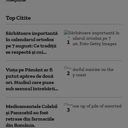
Top Citite
Sărbătoare importantă
în calendarul ortodox
1
pe 7 august: Ce tradiții
se respectă și cui...
Viața pe Pământ ar fi
2
putut apărea de două
ori. Studiul care pune
sub semnul întrebării...
Medicamentele Colebil
3
și Panzcebil au fost
retrase din farmaciile
din România.