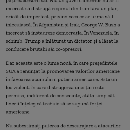
pe predecesorii săi. Niciun guvern anterior nu ar fi
încercat să distrugă regimul din Iran fără un plan,
oricât de imperfect, privind ceea ce ar urma să-l
înlocuiască. În Afganistan și Irak, George W. Bush a
încercat să instaureze democrația. În Venezuela, în
schimb, Trump a înlăturat un dictator și a lăsat la
conducere brutalii săi co-opresori.
Dar aceasta este o lume nouă, în care președintele
SUA a renunțat la promovarea valorilor americane
în favoarea acumulării puterii americane. Este un
loc violent, în care distrugerea unei țări este
permisă, indiferent de consecințe, atâta timp cât
liderii înțeleg că trebuie să se supună forței
americane.
Nu subestimați puterea de descurajare a atacurilor