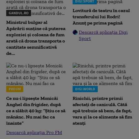
DIGI SPORT
Lovitură de teatru în cazul
GANDUL.RO
transferului lui Rodri!
Ministrul bulgar al
Anunț pe prima pagină
Apărării susține că puterea
Descarcă aplicația Digi
exploziei și coloana de fum
Sport
arată că drona transporta o
cantitate semnificativă
de...
PRO FM
DIGI WORLD
Ce nu-i lipsește Monicăi
Rinichii, printre primii
Anghel din frigider, după
afectați de caniculă. Câtă
ce a slăbit 40 kg: “Știu ce să
apă trebuie să bem, de fapt,
mănânc. Nu mai fac ca
vara și la ce alimente să fim
înainte”
atenți
Descarcă aplicația Pro FM