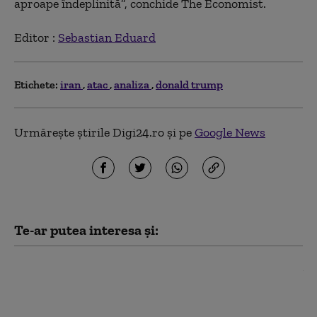
aproape îndeplinită”, conchide The Economist.
Editor :
Sebastian Eduard
Etichete:
iran
atac
analiza
donald trump
Urmărește știrile Digi24.ro și pe
Google News
Te-ar putea interesa și:
Iranul pune o condiție Statelor
Unite pentru deblocarea
Strâmtorii Ormuz