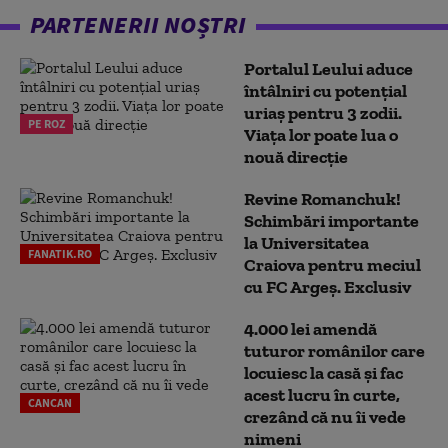
PARTENERII NOȘTRI
Portalul Leului aduce
întâlniri cu potențial
uriaș pentru 3 zodii.
PE ROZ
Viața lor poate lua o
nouă direcție
Revine Romanchuk!
Schimbări importante
la Universitatea
FANATIK.RO
Craiova pentru meciul
cu FC Argeş. Exclusiv
4.000 lei amendă
tuturor românilor care
locuiesc la casă și fac
acest lucru în curte,
CANCAN
crezând că nu îi vede
nimeni