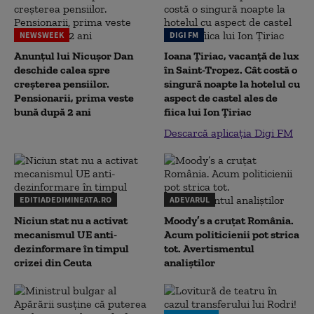
NEWSWEEK
DIGI FM
Anunțul lui Nicușor Dan
Ioana Țiriac, vacanță de lux
deschide calea spre
în Saint-Tropez. Cât costă o
creșterea pensiilor.
singură noapte la hotelul cu
Pensionarii, prima veste
aspect de castel ales de
bună după 2 ani
fiica lui Ion Țiriac
Descarcă aplicația Digi FM
EDITIADEDIMINEATA.RO
ADEVARUL
Niciun stat nu a activat
Moody’s a cruțat România.
mecanismul UE anti-
Acum politicienii pot strica
dezinformare în timpul
tot. Avertismentul
crizei din Ceuta
analiștilor