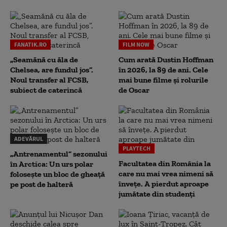
FANATIK.RO
FILM NOW
„Seamănă cu ăla de
Cum arată Dustin Hoffman
Chelsea, are fundul jos”.
în 2026, la 89 de ani. Cele
Noul transfer al FCSB,
mai bune filme și rolurile
subiect de caterincă
de Oscar
ADEVĂRUL
PLAYTECH
„Antrenamentul” sezonului
Facultatea din România la
în Arctica: Un urs polar
care nu mai vrea nimeni să
folosește un bloc de gheață
înveţe. A pierdut aproape
pe post de halteră
jumătate din studenţi