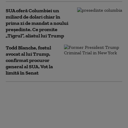
SUA oferă Columbiei un
miliard de dolari chiar în
prima zi de mandat a noului
președinte. Ce promite
„Tigrul”, aliatul lui Trump
Todd Blanche, fostul
avocat al lui Trump,
confirmat procuror
general al SUA. Vot la
limită în Senat
Groenlanda, sub
presiunea lui Trump. O
companie din Texas
forțează limitele: foraj
petrolier fără acordul
autorităților locale