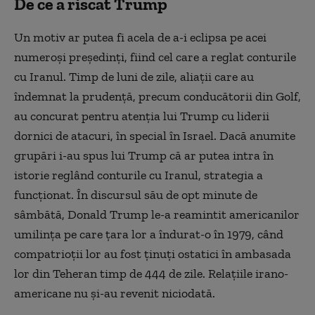
De ce a riscat Trump
Un motiv ar putea fi acela de a-i eclipsa pe acei
numeroși președinți, fiind cel care a reglat conturile
cu Iranul. Timp de luni de zile, aliații care au
îndemnat la prudență, precum conducătorii din Golf,
au concurat pentru atenția lui Trump cu liderii
dornici de atacuri, în special în Israel. Dacă anumite
grupări i-au spus lui Trump că ar putea intra în
istorie reglând conturile cu Iranul, strategia a
funcționat. În discursul său de opt minute de
sâmbătă, Donald Trump le-a reamintit americanilor
umilința pe care țara lor a îndurat-o în 1979, când
compatrioții lor au fost ținuți ostatici în ambasada
lor din Teheran timp de 444 de zile. Relațiile irano-
americane nu și-au revenit niciodată.