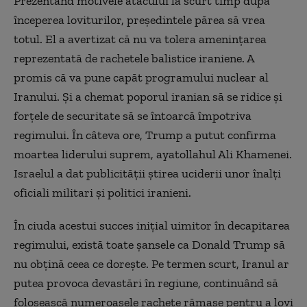
Prezentând motivele atacului la scurt timp după
începerea loviturilor, președintele părea să vrea
totul. El a avertizat că nu va tolera amenințarea
reprezentată de rachetele balistice iraniene. A
promis că va pune capăt programului nuclear al
Iranului. Și a chemat poporul iranian să se ridice și
forțele de securitate să se întoarcă împotriva
regimului. În câteva ore, Trump a putut confirma
moartea liderului suprem, ayatollahul Ali Khamenei.
Israelul a dat publicității știrea uciderii unor înalți
oficiali militari și politici iranieni.
În ciuda acestui succes inițial uimitor în decapitarea
regimului, există toate șansele ca Donald Trump să
nu obțină ceea ce dorește. Pe termen scurt, Iranul ar
putea provoca devastări în regiune, continuând să
folosească numeroasele rachete rămase pentru a lovi