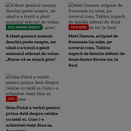
DIGI ANIMAL WORLD
FILM NOW
A lăsat geamul mașinii
Matt Damon, eclipsat de
deschis peste noapte, iar
frumoasa lui soție, pe
când s-a trezit a găsit
covorul roșu. Tablou
animalul atârnat de volan:
superb de familie alături de
„Noroc că se mișcă greu”
două dintre fiicele lor, la
Seul
UTV
Gina Pistol a vorbit pentru
prima dată despre relația
cu tatăl ei. Cum i-a
schimbat viața fiica sa,
Josephine