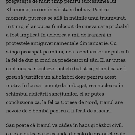
pregătește de mult timp pentru succesiunea lui
Khamenei, un om în vârstă și bolnav. Pentru
moment, puterea se află în mâinile unui triumvirat.
În timp, el ar putea fi înlocuit de cineva care probabil
a fost implicat în uciderea a mii de iranieni în
protestele antiguvernamentale din ianuarie. Cu
sânge proaspăt pe mâini, noul conducător ar putea fi
la fel de dur și crud ca predecesorul său. El ar putea
continua să stocheze rachete balistice, știind că ar fi
greu să justifice un alt război doar pentru acest
motiv. În loc să renunțe la îmbogățirea nucleară în
schimbul ridicării sancțiunilor, el ar putea
concluziona că, la fel ca Coreea de Nord, Iranul are
nevoie de o bombă pentru a fi ferit de atacuri.
Sau poate că Iranul va cădea în haos și război civil,
care ar putea să se extindă dincolo de granițele sale.