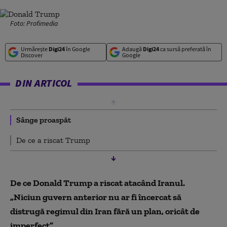
Foto: Profimedia
Urmărește
Digi24
în Google
Adaugă
Digi24
ca sursă preferată în
Discover
Google
DIN ARTICOL
Sânge proaspăt
De ce a riscat Trump
De ce Donald Trump a riscat atacând Iranul.
„Niciun guvern anterior nu ar fi încercat să
distrugă regimul din Iran fără un plan, oricât de
imperfect”