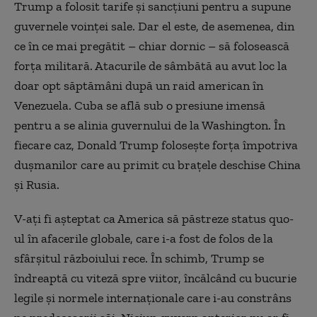
Trump a folosit tarife și sancțiuni pentru a supune
guvernele voinței sale. Dar el este, de asemenea, din
ce în ce mai pregătit – chiar dornic – să folosească
forța militară. Atacurile de sâmbătă au avut loc la
doar opt săptămâni după un raid american în
Venezuela. Cuba se află sub o presiune imensă
pentru a se alinia guvernului de la Washington. În
fiecare caz, Donald Trump folosește forța împotriva
dușmanilor care au primit cu brațele deschise China
și Rusia.
V-ați fi așteptat ca America să păstreze status quo-
ul în afacerile globale, care i-a fost de folos de la
sfârșitul războiului rece. În schimb, Trump se
îndreaptă cu viteză spre viitor, încălcând cu bucurie
legile și normele internaționale care i-au constrâns