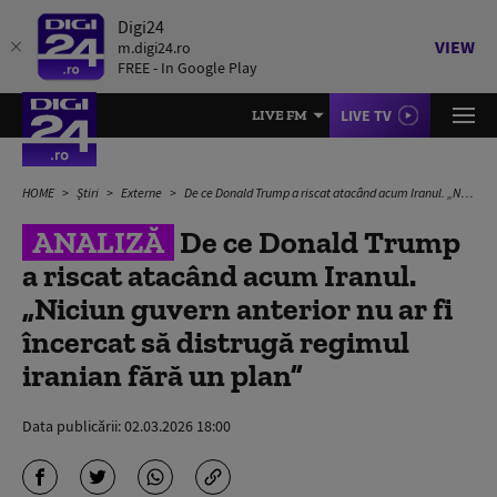
Digi24
VIEW
m.digi24.ro
FREE - In Google Play
LIVE TV
LIVE FM
HOME
Știri
Externe
De ce Donald Trump a riscat atacând acum Iranul. „Niciun guvern anterior nu ar fi încercat să distrugă regimul iranian fără un plan”
ANALIZĂ
De ce Donald Trump
a riscat atacând acum Iranul.
„Niciun guvern anterior nu ar fi
încercat să distrugă regimul
iranian fără un plan”
Data publicării:
02.03.2026 18:00