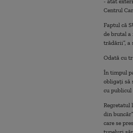
- atât exter
Centrul Car
Faptul că S
de brutal a
trădării”, 
Odată cu tr
În timpul pa
obligați să 
cu publicul 
Regretatul l
din buncăr”
care se pres
tuneluri să