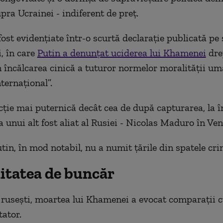
pra Ucrainei - indiferent de preț.
ost evidențiate într-o scurtă declarație publicată pe 
, în care
Putin a denunțat uciderea lui Khamenei
dre
 încălcarea cinică a tuturor normelor moralității um
ternațional”.
acție mai puternică decât cea de după capturarea, la 
a unui alt fost aliat al Rusiei - Nicolas Maduro în Ven
utin, în mod notabil, nu a numit țările din spatele cri
itatea de buncăr
e rusești, moartea lui Khamenei a evocat comparații 
tator.