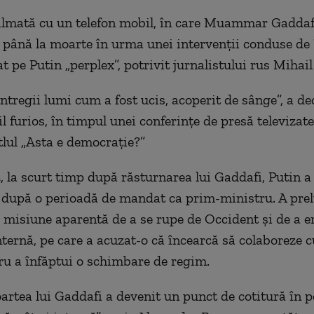
ilmată cu un telefon mobil, în care Muammar Gaddaf
t până la moarte în urma unei intervenții conduse d
at pe Putin „perplex”, potrivit jurnalistului rus Mihail
ntregii lumi cum a fost ucis, acoperit de sânge”, a de
il furios, în timpul unei conferințe de presă televizate
tlul „Asta e democrație?”
, la scurt timp după răsturnarea lui Gaddafi, Putin a 
 după o perioadă de mandat ca prim-ministru. A prel
o misiune aparentă de a se rupe de Occident și de a e
nternă, pe care a acuzat-o că încearcă să colaboreze 
ru a înfăptui o schimbare de regim.
rtea lui Gaddafi a devenit un punct de cotitură în po