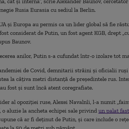
nă, cât și internă”, scrie Alexander Baunov, cercetător
negie Rusia Eurasia cu sediul la Berlin.
UA și Europa au permis ca un lider global să fie răst
 fost considerat de Putin, un fost agent KGB, drept „
a spus Baunov.
ecerea anilor, Putin s-a cufundat într-o izolare tot m
ndemiei de Covid, demnitarii străini și oficialii ruși
stea la câțiva metri distanță de președintele rus. Inte
au fost și sunt încă atent coregrafiate.
ider al opoziției ruse, Alexei Navalnîi, l-a numit „fa
, o aluzie la ancheta echipei sale privind
un palat fas
upune că ar fi deținut de Putin, și care include o reț
pate la 50 de metri sub pământ.