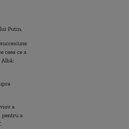
ui Putin.
 succesiune
e ceea ce a
 Albă:
supra
viov a
a pentru a
.