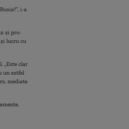
Rusia?”, i-a
i și pro-
și lucru cu
l. „Este clar
 un astfel
urs, mediate
jamente,