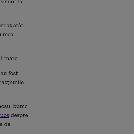
 senior la
urnat atât
culmea
ai mare.
 au fost
racțiunile
imosul bunic
tuos
despre
ea de