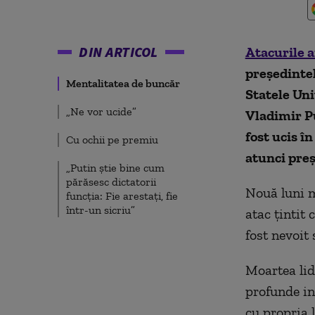
DIN ARTICOL
Atacurile a
președintel
Mentalitatea de buncăr
Statele Uni
„Ne vor ucide”
Vladimir Pu
fost ucis î
Cu ochii pe premiu
atunci preș
„Putin știe bine cum
părăsesc dictatorii
Nouă luni m
funcția: Fie arestați, fie
într-un sicriu”
atac țintit 
fost nevoit
Moartea lid
profunde in
cu propria l