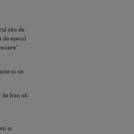
rul său de
 de eșecul
eciere”
șine și ne
 de Iran să-
ni și