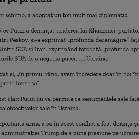
în schimb, a adoptat un ton mult mai diplomatic.
ă ce Putin a denunțat uciderea lui Khamenei, purtăto
tri Peskov, și-a exprimat „profunda dezamăgire” față
 dintre SUA și Iran, exprimând totodată „profunda apr
turile SUA de a negocia pacea cu Ucraina.
gat el, „în primul rând, avem încredere doar în noi în
riile interese”.
st clar: Putin nu va permite ca sentimentele sale față
lea obiectivelor sale în Ucraina.
portantă armă a sa în acest conflict a fost dorința și
 administrației Trump de a pune presiune pe ucraine