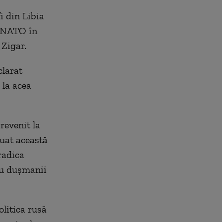
i din Libia
e NATO în
 Zigar.
clarat
 la acea
revenit la
uat această
radica
cu dușmanii
litica rusă