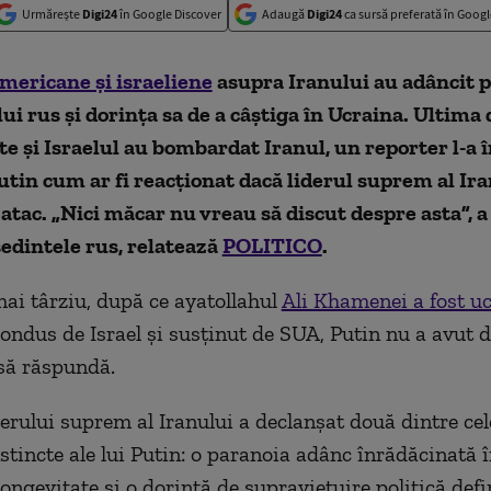
Urmărește
Digi24
în Google Discover
Adaugă
Digi24
ca sursă preferată în Googl
mericane și israeliene
asupra Iranului au adâncit 
ui rus și dorința sa de a câștiga în Ucraina. Ultima
te și Israelul au bombardat Iranul, un reporter l-a 
tin cum ar fi reacționat dacă liderul suprem al Iran
n atac. „Nici măcar nu vreau să discut despre asta”, 
edintele rus, relatează
POLITICO
.
ai târziu, după ce ayatollahul
Ali Khamenei a fost uc
condus de Israel și susținut de SUA, Putin nu a avut de
 să răspundă.
erului suprem al Iranului a declanșat două dintre ce
stincte ale lui Putin: o paranoia adânc înrădăcinată 
ongevitate și o dorință de supraviețuire politică defi