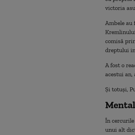
victoria asu
Ambele au f
Kremlinului
comisă prin
dreptului in
A fost o re
acestui an, 
Și totuși, P
Mental
În cercuril
unui alt dic