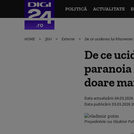
POLITICĂ
ACTUALITATE
E
HOME
Știri
Externe
De ce uciderea lui Khamenei i-
De ce uci
paranoia l
doare mai
Data actualizării:
04.03.2026
Data publicării:
03.03.2026 2
Președintele rus Vladimir Put