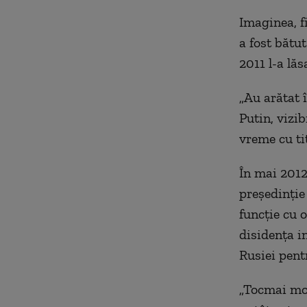
Imaginea, f
a fost bătu
2011 l-a lăs
„Au arătat î
Putin, vizib
vreme cu ti
În mai 2012
președinție
funcție cu 
disidența i
Rusiei pent
„Tocmai moa