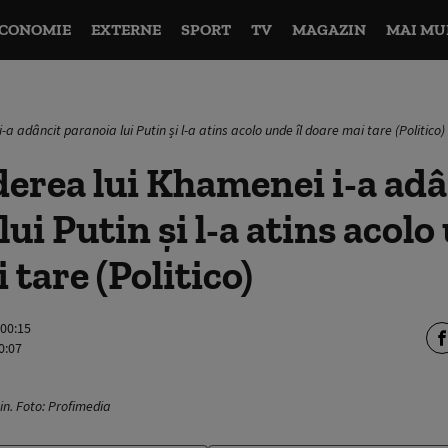
CONOMIE
EXTERNE
SPORT
TV
MAGAZIN
MAI MU
a adâncit paranoia lui Putin și l-a atins acolo unde îl doare mai tare (Politico)
derea lui Khamenei i-a adâ
ui Putin și l-a atins acolo 
 tare (Politico)
 00:15
0:07
in. Foto: Profimedia