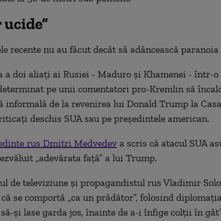
 ucide”
e recente nu au făcut decât să adâncească paranoia l
 a doi aliați ai Rusiei - Maduro și Khamenei - într-o
 determinat pe unii comentatori pro-Kremlin să încalc
lă informală de la revenirea lui Donald Trump la Casa
criticați deschis SUA sau pe președintele american.
ședinte rus Dmitri Medvedev
a scris că atacul SUA a
dezvăluit „adevărata față” a lui Trump.
ul de televiziune și propagandistul rus Vladimir Solo
că se comportă „ca un prădător”, folosind diplomați
să-și lase garda jos, înainte de a-i înfige colții în gât”