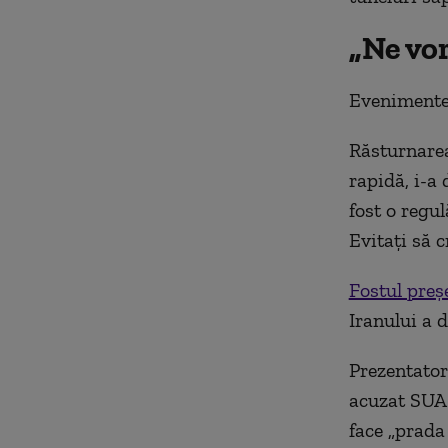
„Ne vor
Evenimentel
Răsturnarea
rapidă, i-a
fost o regu
Evitați să 
Fostul pre
Iranului a 
Prezentator
acuzat SUA 
face „prada 