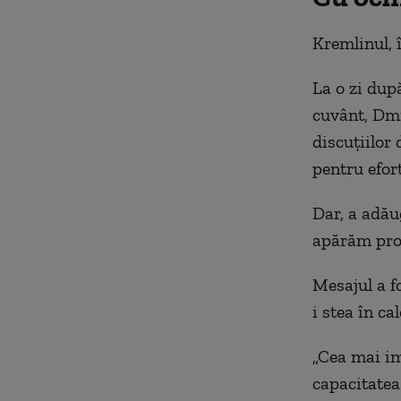
Kremlinul, 
La o zi dup
cuvânt, Dmi
discuțiilor
pentru efor
Dar, a adău
apărăm prop
Mesajul a fo
i stea în ca
„Cea mai im
capacitatea