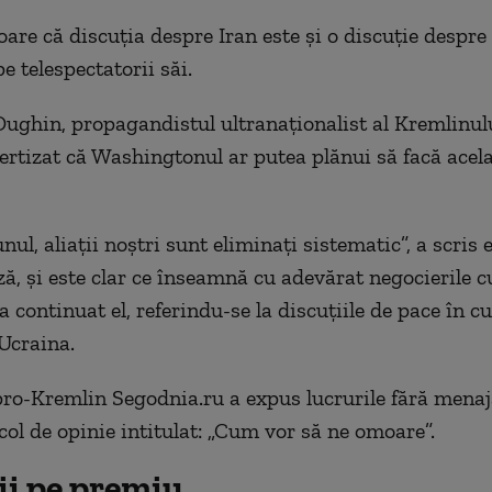
are că discuția despre Iran este și o discuție despre 
pe telespectatorii săi.
ughin, propagandistul ultranaționalist al Kremlinulu
vertizat că Washingtonul ar putea plănui să facă acela
nul, aliații noștri sunt eliminați sistematic”, a scris e
ă, și este clar ce înseamnă cu adevărat negocierile cu
a continuat el, referindu-se la discuțiile de pace în c
Ucraina.
pro-Kremlin Segodnia.ru a expus lucrurile fără mena
col de opinie intitulat: „Cum vor să ne omoare”.
ii pe premiu