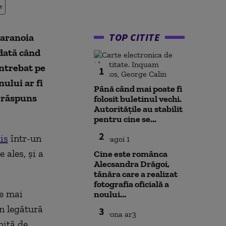
e
TOP CITITE
paranoia
 dată când
întrebat pe
1
ului ar fi
Până când mai poate fi
a răspuns
folosit buletinul vechi.
Autoritățile au stabilit
pentru cine se...
2
is
într-un
 ales, și a
Cine este românca
Alecsandra Drăgoi,
tânăra care a realizat
fotografia oficială a
le mai
noului...
în legătură
3
nită de