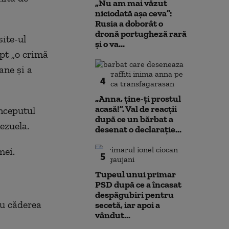
„Nu am mai văzut
niciodată așa ceva”:
Rusia a doborât o
dronă portugheză rară
site-ul
și o va...
pt „o crimă
ane și a
4
„Anna, ţine-ţi prostul
acasă!”. Val de reacții
începutul
după ce un bărbat a
ezuela.
desenat o declarație...
mei.
5
Tupeul unui primar
PSD după ce a încasat
despăgubiri pentru
cu căderea
secetă, iar apoi a
vândut...