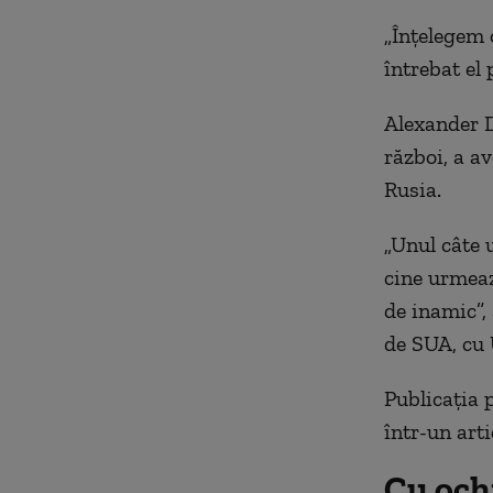
„Înțelegem o
întrebat el 
Alexander D
război, a a
Rusia.
„Unul câte u
cine urmeaz
de inamic”, 
de SUA, cu 
Publicația 
într-un arti
Cu och