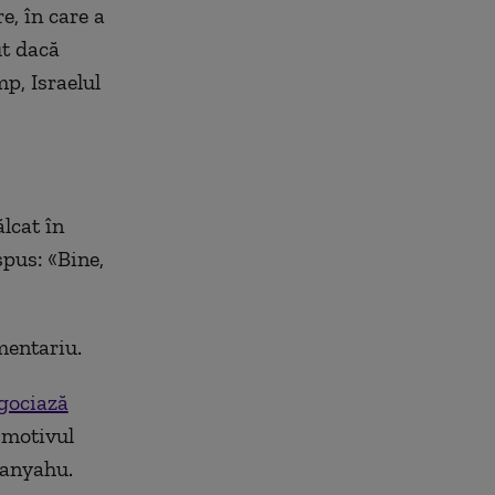
e, în care a
ut dacă
mp, Israelul
ălcat în
spus: «Bine,
mentariu.
gociază
 motivul
tanyahu.