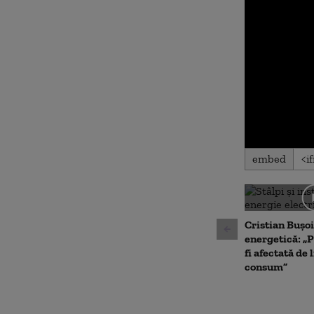
0
embed
seconds
of
0
seconds
Volu
90%
Cristian Bușoi
energetică: „P
fi afectată de 
consum”