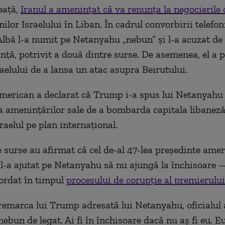
eață,
Iranul a amenințat că va renunța la negocierile
ilor Israelului în Liban. În cadrul convorbirii telefoni
Albă l-a numit pe Netanyahu „nebun” și l-a acuzat de
nță, potrivit a două dintre surse. De asemenea, el a 
raelului de a lansa un atac asupra Beirutului.
american a declarat că Trump i-a spus lui Netanyahu
 a amenințărilor sale de a bombarda capitala libaneză 
raelul pe plan internațional.
 surse au afirmat că cel de-al 47-lea președinte amer
 l-a ajutat pe Netanyahu să nu ajungă la închisoare —
cordat în timpul
procesului de corupție al premierului 
marca lui Trump adresată lui Netanyahu, oficialul
nebun de legat. Ai fi în închisoare dacă nu aș fi eu. Eu