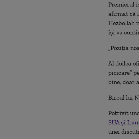
Premierul is
afirmat că 
Hezbollah nu
își va cont
„Poziția no
Al doilea of
picioare” p
bine, doar a
Biroul lui 
Potrivit un
SUA și Iran
unei discuț