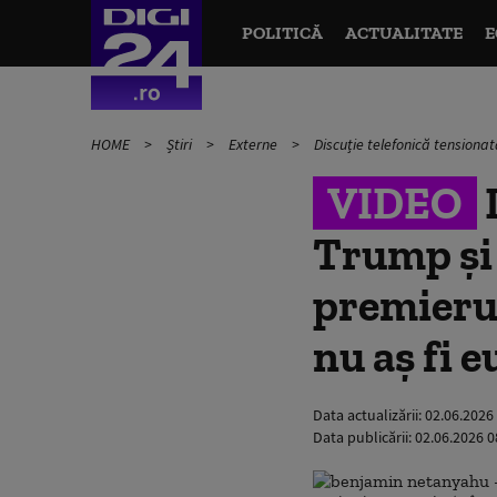
POLITICĂ
ACTUALITATE
E
HOME
Știri
Externe
Discuție telefonică tensionat
VIDEO
D
Trump și
premierul
nu aș fi e
Data actualizării:
02.06.2026
Data publicării:
02.06.2026 0