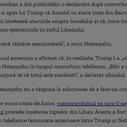
raelian a dat publicității o declarație după convorbir
i-a spus lui Trump că Israelul va ataca ținte din Beir
 încetează atacurile asupra Israelului și că, între ti
inua operațiunile în sudul Libanului.
astră rămâne neschimbată”, a scris Netanyahu.
icial american a afirmat că, în realitate, Trump l-a „c
e Netanyahu în timpul convorbirii telefonice. „Bibi a 
sigură-te că totul este rezolvat»”, a declarat oficialul.
Netanyahu nu a răspuns la solicitarea de a face un co
or surse citate de Axios,
memorandumul pe care îl ne
ul
prevede încetarea luptelor din Liban. Acesta a fost
ii telefonice tensionate anterioare între Trump și Ne