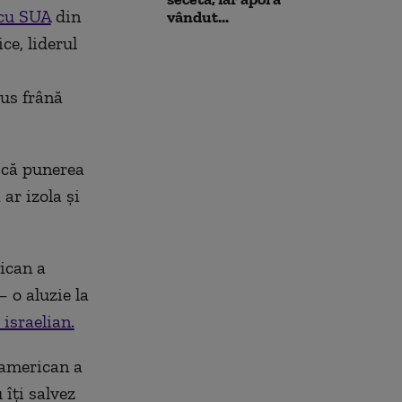
 cu SUA
din
vândut...
ce, liderul
pus frână
 că punerea
ar izola și
ican a
 o aluzie la
israelian.
 american a
 îți salvez