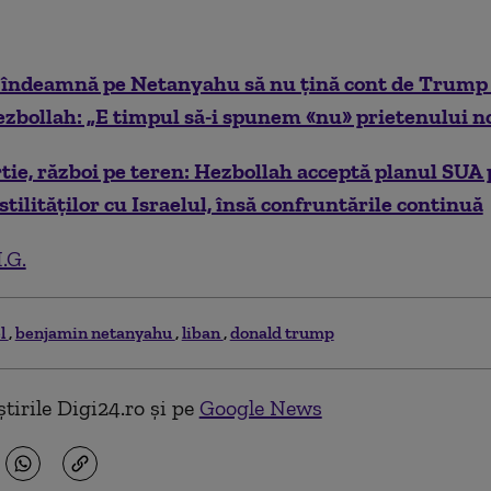
l îndeamnă pe Netanyahu să nu țină cont de Trump 
ezbollah: „E timpul să-i spunem «nu» prietenului n
tie, război pe teren: Hezbollah acceptă planul SUA
stilităților cu Israelul, însă confruntările continuă
.G.
el
benjamin netanyahu
liban
donald trump
tirile Digi24.ro și pe
Google News