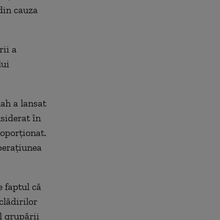
din cauza
ii a
lui
ah a lansat
nsiderat în
oporționat.
operațiunea
e faptul că
clădirilor
l grupării