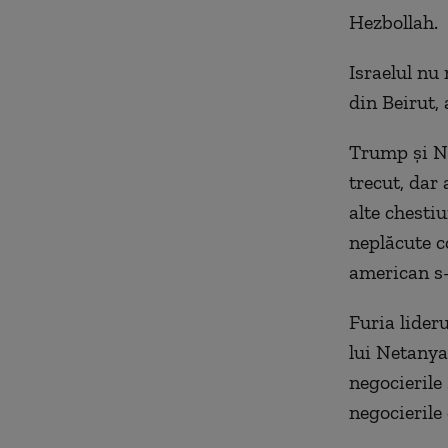
Hezbollah.
Israelul nu
din Beirut, 
Trump și Ne
trecut, dar 
alte chestiu
neplăcute c
american s-
Furia lider
lui Netanya
negocierile
negocierile 