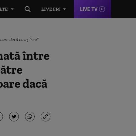
LIVE TV
LTE
LIVE FM
soare dacă nu aș fi eu”
nată între
ătre
soare dacă