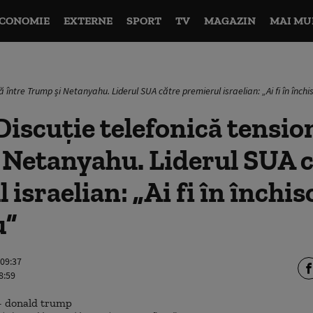
CONOMIE
EXTERNE
SPORT
TV
MAGAZIN
MAI MU
ă între Trump și Netanyahu. Liderul SUA către premierul israelian: „Ai fi în închi
iscuție telefonică tensio
 Netanyahu. Liderul SUA c
 israelian: „Ai fi în închi
u”
 09:37
8:59