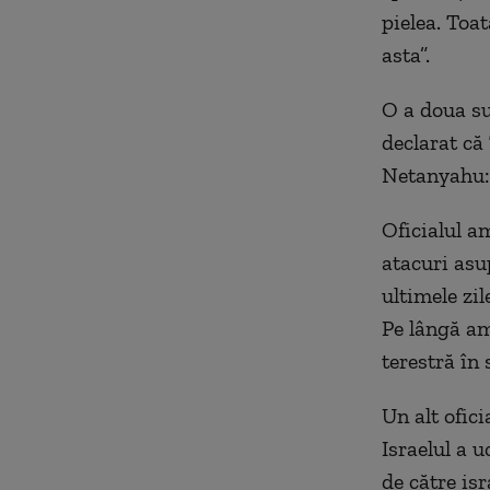
pielea. Toa
asta”.
O a doua su
declarat că
Netanyahu: 
Oficialul a
atacuri asup
ultimele zi
Pe lângă am
terestră în
Un alt ofici
Israelul a u
de către is