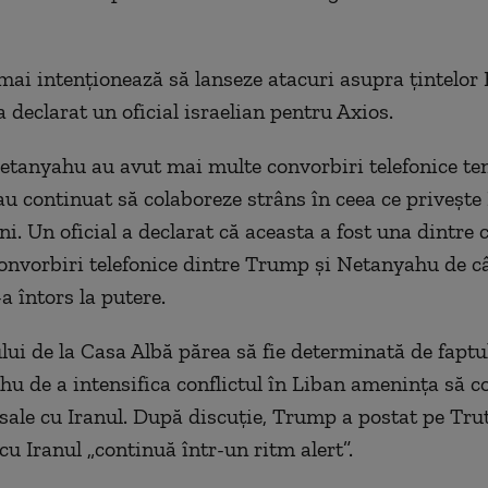
 mai intenționează să lanseze atacuri asupra țintelor
a declarat un oficial israelian pentru Axios.
tanyahu au avut mai multe convorbiri telefonice ten
au continuat să colaboreze strâns în ceea ce privește 
ni. Un oficial a declarat că aceasta a fost una dintre 
onvorbiri telefonice dintre Trump și Netanyahu de câ
a întors la putere.
ului de la Casa Albă părea să fie determinată de faptu
hu de a intensifica conflictul în Liban amenința să
 sale cu Iranul. După discuție, Trump a postat pe Tru
cu Iranul „continuă într-un ritm alert”.