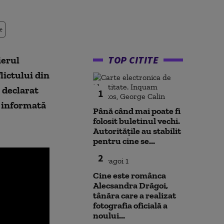
e
TOP CITITE
ierul
ictului din
u declarat
1
st informată
Până când mai poate fi
folosit buletinul vechi.
Autoritățile au stabilit
pentru cine se...
2
Cine este românca
Alecsandra Drăgoi,
tânăra care a realizat
fotografia oficială a
noului...