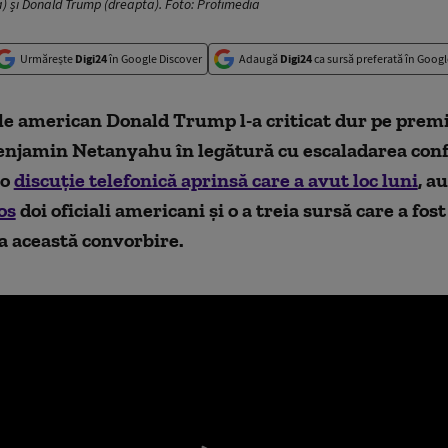
 și Donald Trump (dreapta). Foto: Profimedia
Urmărește
Digi24
în Google Discover
Adaugă
Digi24
ca sursă preferată în Googl
le american Donald Trump l-a criticat dur pe prem
enjamin Netanyahu în legătură cu escaladarea confl
-o
discuție telefonică aprinsă care a avut loc luni
, a
os
doi oficiali americani și o a treia sursă care a fo
la această convorbire.