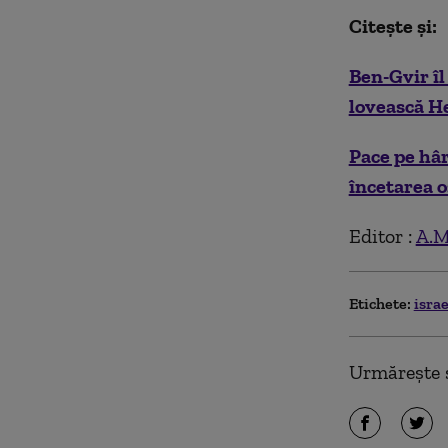
Citește și:
Ben-Gvir î
lovească H
Pace pe hâr
încetarea o
Editor :
A.M
Etichete:
isra
Urmărește ș