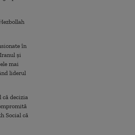
 Hezbollah
sionate în
Iranul și
cele mai
nd liderul
l că decizia
 compromită
th Social că