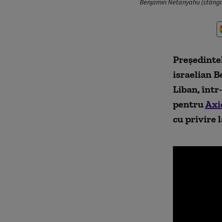
Benjamin Netanyahu (stânga)
Președinte
israelian B
Liban, într
pentru
Axi
cu privire 