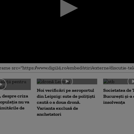
me
Noi verificări pe aeroportul
Societatea de 
, despre criza
din Leipzig: sute de polițiști
București și-a
opulația nu va
caută o a doua dronă.
insolvența
limitările de
Varianta exclusă de
anchetatori