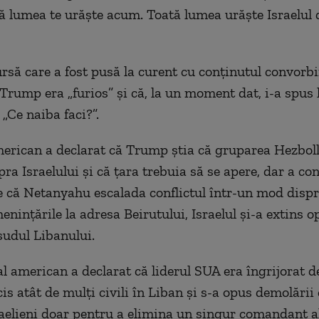
tă lumea te urăște acum. Toată lumea urăște Israelul 
rsă care a fost pusă la curent cu conținutul convorbir
 Trump era „furios” și că, la un moment dat, i-a spus 
„Ce naiba faci?”.
merican a declarat că Trump știa că gruparea Hezboll
ra Israelului și că țara trebuia să se apere, dar a co
le că Netanyahu escalada conflictul într-un mod dispr
enințările la adresa Beirutului, Israelul și-a extins 
 sudul Libanului.
al american a declarat că liderul SUA era îngrijorat d
cis atât de mulți civili în Liban și s-a opus demolării 
raelieni doar pentru a elimina un singur comandant a