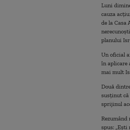
Luni dimin
cauza acțiun
de la Casa 
nerecunoști
planului Is
Un oficial 
în aplicare
mai mult Is
Două dintre
susținut că
sprijinul a
Rezumând re
spus: „Ești 