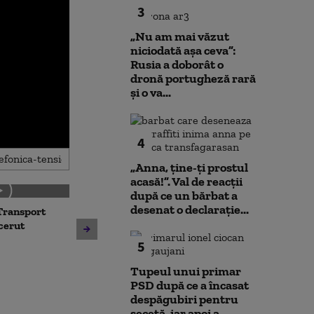
3
„Nu am mai văzut
niciodată așa ceva”:
Rusia a doborât o
dronă portugheză rară
și o va...
4
„Anna, ţine-ţi prostul
acasă!”. Val de reacții
după ce un bărbat a
desenat o declarație...
Transport
Noua lege a int
Avertisment de la Bruxelles
 cerut
deschide calea
după scandalul centralelor
parteneriatul 
5
pe cărbune: „Blocarea
Nu poți impune
angajamentelor din PNRR
fără să oferi și
Tupeul unui primar
poate avea consecințe
PSD după ce a încasat
financiare”
despăgubiri pentru
secetă, iar apoi a