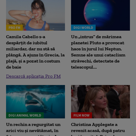
PRO FM
DIGI WORLD
Camila Cabello s-a
Un „intrus” de mărimea
despărțit de iubitul
planetei Pluto a provocat
miliardar, dar nu stă să
haos în jurul lui Neptun.
plângă. A ajuns în Grecia, la
Semne ale unui cataclism
plajă, și a pozat în costum
străvechi, detectate de
de baie
telescopul...
Descarcă aplicația Pro FM
DIGI ANIMAL WORLD
FILM NOW
Un rechin a regurgitat un
Christina Applegate a
arici viu și nevătămat, în
revenit acasă, după patru