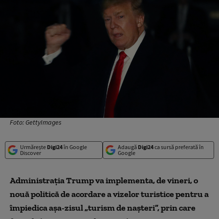
Foto: GettyImages
Urmărește
Digi24
în Google
Adaugă
Digi24
ca sursă preferată în
Discover
Google
Administra
ţia Trump va implementa, de vineri, o
nouă politică de acordare a vizelor turistice pentru a
împiedica aşa-zisul „turism de naşteri”, prin care