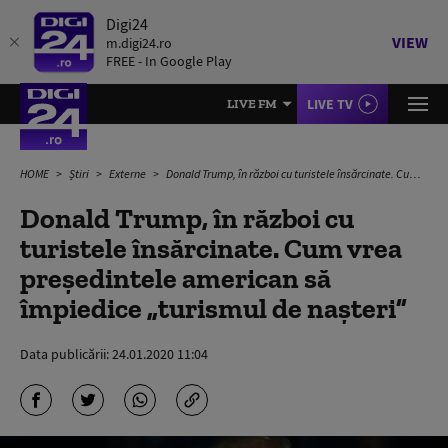
Digi24
VIEW
m.digi24.ro
FREE - In Google Play
LIVE TV
LIVE FM
HOME
Știri
Externe
Donald Trump, în război cu turistele însărcinate. Cum vrea preşedintele american să împiedice „turismul de naşteri”
Donald Trump, în război cu
turistele însărcinate. Cum vrea
preşedintele american să
împiedice „turismul de naşteri”
Data publicării:
24.01.2020 11:04