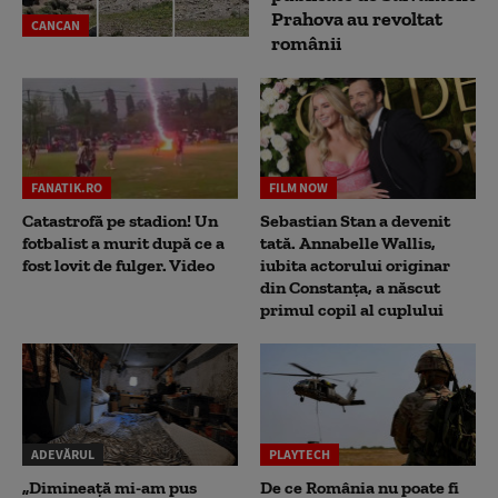
Prahova au revoltat
CANCAN
românii
FANATIK.RO
FILM NOW
Catastrofă pe stadion! Un
Sebastian Stan a devenit
fotbalist a murit după ce a
tată. Annabelle Wallis,
fost lovit de fulger. Video
iubita actorului originar
din Constanța, a născut
primul copil al cuplului
ADEVĂRUL
PLAYTECH
„Dimineață mi-am pus
De ce România nu poate fi