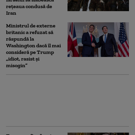
rețeaua condusă de
Iran
Ministrul de externe
britanic a refuzat să
răspundă la
Washington dacă îl mai
consideră pe Trump
„idiot, rasist şi
misogin”
Orice cale de ieșire din
„scurta excursie” a SUA
în Iran pare plină de
dificultăți politice
pentru Trump: „Nu
poate câștiga”