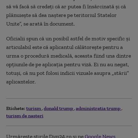
să vă facă să credeţi că ar putea fi însărcinată şi că
plănuieşte să dea naştere pe teritoriul Statelor
Unite”, se arată în document.
Oficialii spun că un posibil astfel de motiv specific şi
articulabil este că aplicantul călătoreşte pentru a
urma o procedură medicală, aceasta fiind una dintre
opţiunile de pe aplicaţia pentru viză. Ei nu au negat,
totuşi, că nu pot folosi indicii vizuale asupra „stării”
aplicantelor.
Etichete:
turism
donald trump
administratia trump
turism de nasteri
Urmărește știrile Digi24.ro și pe
Google News