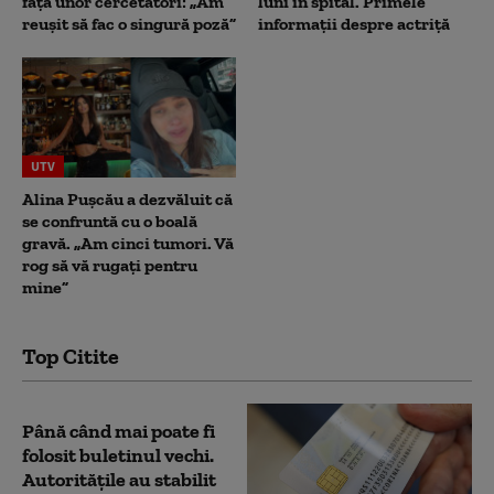
fața unor cercetători: „Am
luni în spital. Primele
reușit să fac o singură poză”
informații despre actriță
UTV
Alina Pușcău a dezvăluit că
se confruntă cu o boală
gravă. „Am cinci tumori. Vă
rog să vă rugați pentru
mine”
Top Citite
Până când mai poate fi
folosit buletinul vechi.
Autoritățile au stabilit