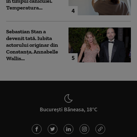
în timpul caniculei.
Temperatura...
4
Sebastian Stan a
devenit tată. Iubita
actorului originar din
Constanța, Annabelle
5
Wallis...
București Băneasa, 18°C