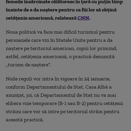
femeile însărcinate călătoresc în ţară cu puţin timp
înainte de a da naştere pentru ca fiii lor să obţină
cetăţenia americană, relatează
CNN
.
Noua politică va face mai dificil turismul pentru
persoanele care vin în Statele Unite pentru a da
naştere pe teritoriul american, copiii lor primind,
astfel, cetăţenia americană, o practică denumită
„turism de naştere”.
Noile reguli vor intra în vigoare în 24 ianuarie,
conform Departamentului de Stat. Casa Albă a
anunţat, joi, că Departamentul de Stat nu va mai
elibera vize temporare (B-1 sau B-2) pentru cetăţenii
străini care vor să intre pe teritoriul străin pentru
această practică.