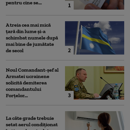
pentru cine se...
1
A treia cea mai mică
țară din lume și-a
schimbat numele după
mai bine de jumătate
2
de secol
Noul Comandant-șef al
Armatei ucrainene
solicită demiterea
comandantului
3
Forțelor...
La câte grade trebuie
setat aerul condiționat