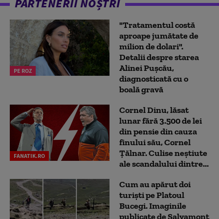
PARTENERII NOȘTRI
"Tratamentul costă
aproape jumătate de
milion de dolari".
Detalii despre starea
Alinei Pușcău,
PE ROZ
diagnosticată cu o
boală gravă
Cornel Dinu, lăsat
lunar fără 3.500 de lei
din pensie din cauza
finului său, Cornel
Țălnar. Culise neștiute
FANATIK.RO
ale scandalului dintre...
Cum au apărut doi
turiști pe Platoul
Bucegi. Imaginile
publicate de Salvamont