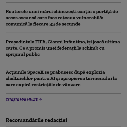
Routerele unei mărci chinezești conțin o portiță de
acces ascunsă care face rețeaua vulnerabilă:
comunică la fiecare 35 de secunde
Președintele FIFA, Gianni Infantino, îşi joacă ultima
carte. Ce a promis unei federații la schimb cu
sprijinul public
Acţiunile SpaceX se prăbuşesc după explozia
cheltuielilor pentru AI şi apropierea termenului la
care expiră restricţiile de vânzare
CITEȘTE MAI MULTE
Recomandările redacţiei