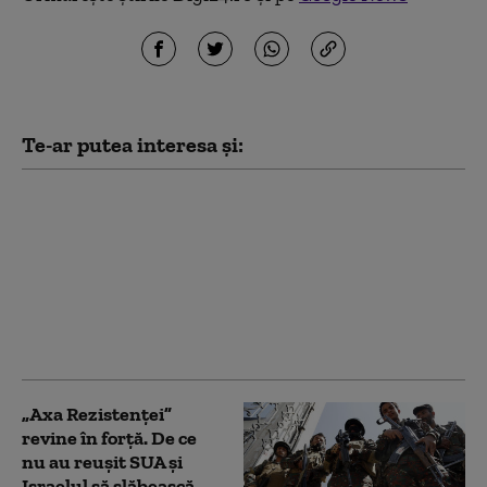
Te-ar putea interesa și:
Cum încearcă Iranul să
prevină noi atacuri ale
SUA. Statele din Golf, în
prim-planul
represaliilor
Teheranului: „Fără
echivoc”
„Axa Rezistenței”
revine în forță. De ce
nu au reușit SUA și
Israelul să slăbească