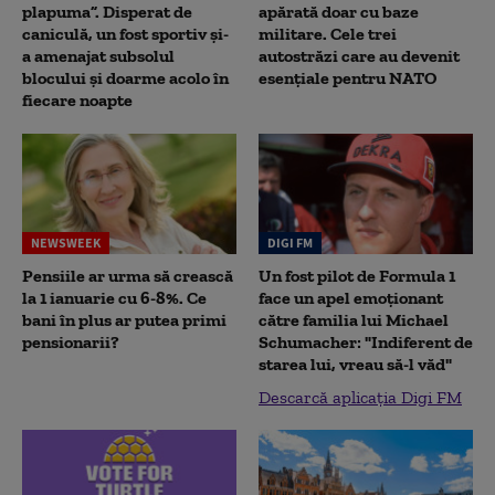
plapuma”. Disperat de
apărată doar cu baze
caniculă, un fost sportiv și-
militare. Cele trei
a amenajat subsolul
autostrăzi care au devenit
blocului și doarme acolo în
esențiale pentru NATO
fiecare noapte
NEWSWEEK
DIGI FM
Pensiile ar urma să crească
Un fost pilot de Formula 1
la 1 ianuarie cu 6-8%. Ce
face un apel emoționant
bani în plus ar putea primi
către familia lui Michael
pensionarii?
Schumacher: "Indiferent de
starea lui, vreau să-l văd"
Descarcă aplicația Digi FM