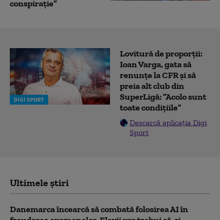
conspirație”
Lovitură de proporții:
Ioan Varga, gata să
renunțe la CFR și să
preia alt club din
SuperLigă: ”Acolo sunt
DIGI SPORT
toate condițiile”
Descarcă aplicația Digi
Sport
Ultimele știri
Danemarca încearcă să combată folosirea AI în
fraudarea examenelor. Elevii vor trebui să-şi