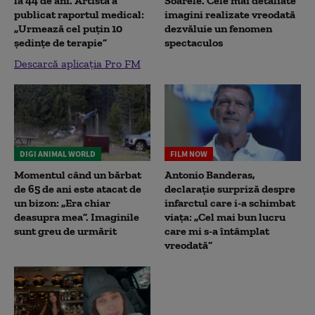
la 44 de ani. Artista a
Soarele. Cele mai detaliate
publicat raportul medical:
imagini realizate vreodată
„Urmează cel puțin 10
dezvăluie un fenomen
ședințe de terapie”
spectaculos
Descarcă aplicația Pro FM
DIGI ANIMAL WORLD
FILM NOW
Momentul când un bărbat
Antonio Banderas,
de 65 de ani este atacat de
declarație surpriză despre
un bizon: „Era chiar
infarctul care i-a schimbat
deasupra mea”. Imaginile
viața: „Cel mai bun lucru
sunt greu de urmărit
care mi s-a întâmplat
vreodată”