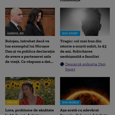
GANDUL.RO
DIGI SPORT
Bolojan, întrebat dacă va
Tragic: cel mai bun din
lua exemplul lui Nicușor
istorie a murit subit, la 43
Dan și va publica declarația
de ani. Solicitarea
de avere a partenerei sale
neobișnuită a familiei
de viață. Ce răspuns a dat...
Descarcă aplicația Digi
Sport
PRO FM
DIGI WORLD
Lora, probleme de sănătate
Așa arată cu adevărat