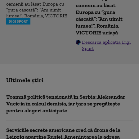
oamenii au lăsat
Europa cu ”gura
căscată”: ”Am uimit
DIGI SPORT
lumea!”. România,
VICTORIE uriașă
Descarcă aplicația Digi
Sport
Ultimele știri
Toamnă politică tensionată în Serbia: Aleksandar
Vucic ia în calcul demisia, iar țara se pregătește
pentru alegeri anticipate
Serviciile secrete americane cred că drona de la
Leipzig aparține Rusiei. Amenințarea la adresa