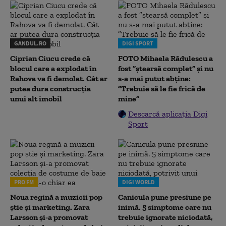
GANDUL.RO
DIGI SPORT
Ciprian Ciucu crede că
FOTO Mihaela Rădulescu a
blocul care a explodat în
fost ”ștearsă complet” și nu
Rahova va fi demolat. Cât ar
s-a mai putut abține:
putea dura construcția
”Trebuie să le fie frică de
unui alt imobil
mine”
Descarcă aplicația Digi
Sport
PRO FM
DIGI WORLD
Noua regină a muzicii pop
Canicula pune presiune pe
știe și marketing. Zara
inimă. 5 simptome care nu
Larsson și-a promovat
trebuie ignorate niciodată,