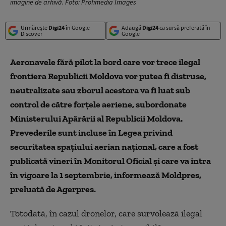
imagine de arhivă. Foto: Profimedia Images
Urmărește
Digi24
în Google
Adaugă
Digi24
ca sursă preferată în
Discover
Google
Aeronavele fără pilot la bord care vor trece ilegal
frontiera Republicii Moldova vor putea fi distruse,
neutralizate sau zborul acestora va fi luat sub
control de către forţele aeriene, subordonate
Ministerului Apărării al Republicii Moldova.
Prevederile sunt incluse în Legea privind
securitatea spaţiului aerian naţional, care a fost
publicată vineri în Monitorul Oficial şi care va intra
în vigoare la 1 septembrie, informează Moldpres,
preluată de Agerpres.
Totodată, în cazul dronelor, care survolează ilegal