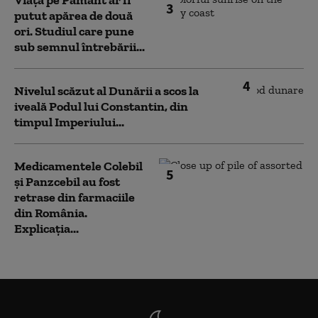
Viața pe Pământ ar fi
3
putut apărea de două
ori. Studiul care pune
sub semnul întrebării...
4
Nivelul scăzut al Dunării a scos la
iveală Podul lui Constantin, din
timpul Imperiului...
Medicamentele Colebil
5
și Panzcebil au fost
retrase din farmaciile
din România.
Explicația...