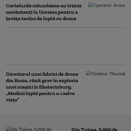
Cartelurile columbiene au trimis
combatanți în Ucraina pentru a
învăța tactici de luptă cu drone
Una dintre cele mai mari rafinării din
Rusia este în flăcări. A fost atacată de
drone ucrainene pentru a doua noapte
consecutiv
Directorul unei fabrici de drone
din Rusia, rănit grav în explozia
unei maşini la Ekaterinburg.
„Medicii luptă pentru a-i salva
viaţa”
Din Tulcea, 5.000 de