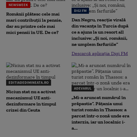
NEWSWEEK
DIGI FM
Românii plătesc cele mai
Dan Negru, reacție virală
mari contribuții la pensie,
din vacanța în Turcia după
dar au printre cele mai
ce a ajuns la un resort all
mici pensii în UE. De ce?
inclusive: „Și noi, românii,
ne umplem farfuriile”
Descarcă aplicația Digi FM
EDITIADEDIMINEATA.RO
ADEVARUL
Niciun stat nu a activat
„Mi-a aruncat numărul în
mecanismul UE anti-
prăpastie”. Pățania unui
dezinformare în timpul
turist român în Thassos: a
crizei din Ceuta
parcat într-o zonă unde era
interzis, iar un localnic i-
a...