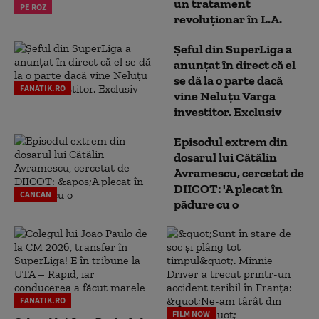
un tratament
PE ROZ
revoluționar în L.A.
Șeful din SuperLiga a
anunțat în direct că el
se dă la o parte dacă
FANATIK.RO
vine Neluțu Varga
investitor. Exclusiv
Episodul extrem din
dosarul lui Cătălin
Avramescu, cercetat de
DIICOT: 'A plecat în
CANCAN
pădure cu o
FANATIK.RO
FILM NOW