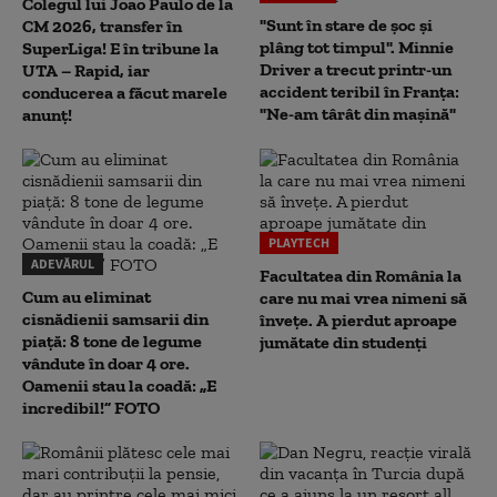
Colegul lui Joao Paulo de la
"Sunt în stare de șoc și
CM 2026, transfer în
plâng tot timpul". Minnie
SuperLiga! E în tribune la
Driver a trecut printr-un
UTA – Rapid, iar
accident teribil în Franța:
conducerea a făcut marele
"Ne-am târât din mașină"
anunț!
PLAYTECH
ADEVĂRUL
Facultatea din România la
Cum au eliminat
care nu mai vrea nimeni să
cisnădienii samsarii din
înveţe. A pierdut aproape
piață: 8 tone de legume
jumătate din studenţi
vândute în doar 4 ore.
Oamenii stau la coadă: „E
incredibil!” FOTO