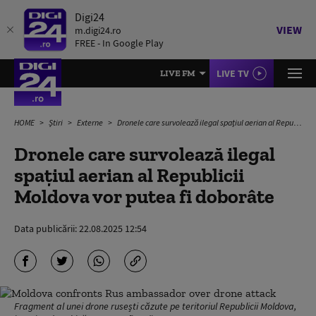
Digi24
VIEW
m.digi24.ro
FREE - In Google Play
LIVE TV
LIVE FM
HOME
Știri
Externe
Dronele care survolează ilegal spațiul aerian al Republicii Moldova vor putea fi doborâte
Dronele care survolează ilegal
spațiul aerian al Republicii
Moldova vor putea fi doborâte
Data publicării:
22.08.2025 12:54
Fragment al unei drone rusești căzute pe teritoriul Republicii Moldova,