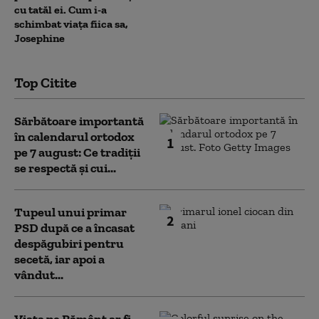
cu tatăl ei. Cum i-a
schimbat viața fiica sa,
Josephine
Top Citite
Sărbătoare importantă
în calendarul ortodox
1
pe 7 august: Ce tradiții
se respectă și cui...
Tupeul unui primar
2
PSD după ce a încasat
despăgubiri pentru
secetă, iar apoi a
vândut...