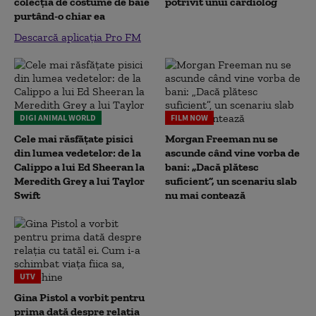
colecția de costume de baie
potrivit unui cardiolog
purtând-o chiar ea
Descarcă aplicația Pro FM
DIGI ANIMAL WORLD
FILM NOW
Cele mai răsfățate pisici
Morgan Freeman nu se
din lumea vedetelor: de la
ascunde când vine vorba de
Calippo a lui Ed Sheeran la
bani: „Dacă plătesc
Meredith Grey a lui Taylor
suficient”, un scenariu slab
Swift
nu mai contează
UTV
Gina Pistol a vorbit pentru
prima dată despre relația