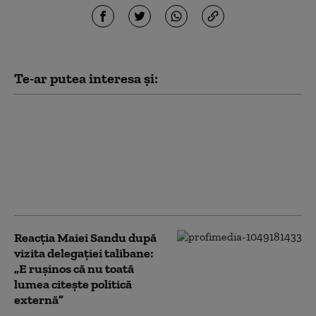
Te-ar putea interesa și:
Ucrainenii atacă din
nou cu drone
„Amazonul rusesc”.
Incendiu la un centru
logistic Wildberries din
Ekaterinburg
Reacția Maiei Sandu după
vizita delegaţiei talibane:
„E ruşinos că nu toată
lumea citeşte politică
externă”