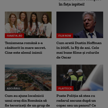
în fața ispitei!
FANATIK.RO
FILM NOW
Tenismena română s-a
Cum arată Dustin Hoffman
căsătorit în mare secret.
în 2026, la 89 de ani. Cele
Cine este alesul inimii
mai bune filme și rolurile
de Oscar
ADEVĂRUL
PLAYTECH
Cum au ajuns localnicii
Poate Poliția să stea cu
unui oraș din România să
radarul ascuns după un
fie terorizați de un grup de
copac sau un panou? Ce