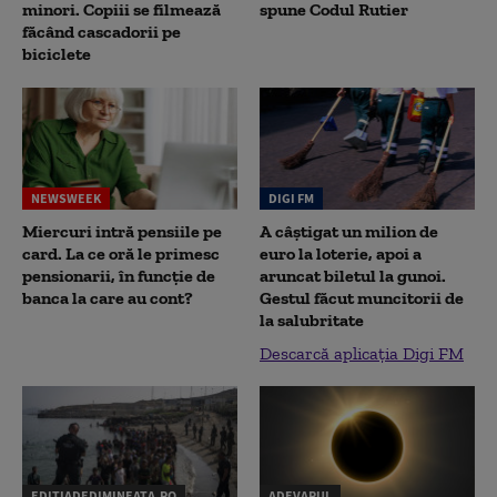
minori. Copiii se filmează
spune Codul Rutier
făcând cascadorii pe
biciclete
NEWSWEEK
DIGI FM
Miercuri intră pensiile pe
A câștigat un milion de
card. La ce oră le primesc
euro la loterie, apoi a
pensionarii, în funcție de
aruncat biletul la gunoi.
banca la care au cont?
Gestul făcut muncitorii de
la salubritate
Descarcă aplicația Digi FM
EDITIADEDIMINEATA.RO
ADEVARUL