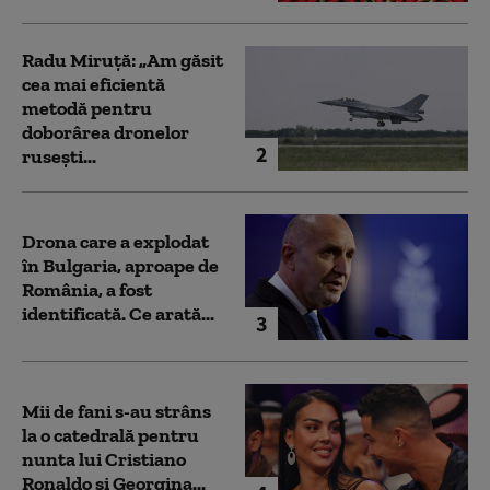
Radu Miruță: „Am găsit
cea mai eficientă
metodă pentru
doborârea dronelor
2
rusești...
Drona care a explodat
în Bulgaria, aproape de
România, a fost
identificată. Ce arată...
3
Mii de fani s-au strâns
la o catedrală pentru
nunta lui Cristiano
Ronaldo şi Georgina...