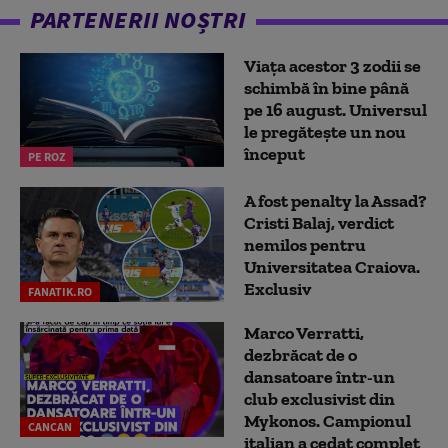
PARTENERII NOȘTRI
Viața acestor 3 zodii se
schimbă în bine până
pe 16 august. Universul
le pregătește un nou
început
PE ROZ
A fost penalty la Assad?
Cristi Balaj, verdict
nemilos pentru
Universitatea Craiova.
Exclusiv
FANATIK.RO
Marco Verratti,
dezbrăcat de o
dansatoare într-un
club exclusivist din
Mykonos. Campionul
CANCAN
italian a cedat complet