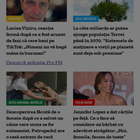
PRO FM
DIGI WORLD
Lucian Viziru, reacție
La câte miliarde ar putea
fermă după ce a fost acuzat
ajunge populația Terrei
de fani că cere bani pe
până în 2070. "Sistemele de
TikTok: „Nimeni nu vă bagă
susținere a vieții pe planetă
mâna în buzunar!”
sunt deja sub presiune"
Descarcă aplicația Pro FM
DIGI ANIMAL WORLD
FILM NOW
Descoperirea făcută de o
Jennifer Lopez a dat cărțile
femeie după ce a salvat un
pe față. Ce o face să
câine care urma sa fie
considere un bărbat cu
eutanasiat. Patrupedul are
adevărat atrăgător: „Noi,
o rasă extrem de rară
femeile, facem de toate”