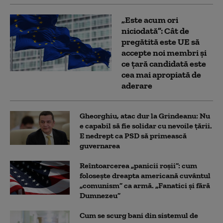
„Este acum ori
niciodată”: Cât de
pregătită este UE să
accepte noi membri și
ce țară candidată este
cea mai apropiată de
aderare
Gheorghiu, atac dur la Grindeanu: Nu
e capabil să fie solidar cu nevoile țării.
E nedrept ca PSD să primească
guvernarea
Reîntoarcerea „panicii roșii”: cum
folosește dreapta americană cuvântul
„comunism” ca armă. „Fanatici și fără
Dumnezeu”
Cum se scurg bani din sistemul de