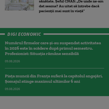
sănătate. Șeful CNAS: „De unde ne-am
dat seama? Au uitat să întrebe dacă
pacienții mai sunt în viață”
DIGI ECONOMIC
Numărul firmelor care și-au suspendat activitatea
în 2026 este în scădere după primul semestru.
Profesionist: Situația rămâne sensibilă
09.08.2026
Piața muncii din Franța suferă la capitolul angajări.
Șomajul atinge maximul ultimilor 6 ani
09.08.2026