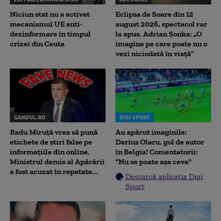
Niciun stat nu a activat
Eclipsa de Soare din 12
mecanismul UE anti-
august 2026, spectacol rar
dezinformare în timpul
la apus. Adrian Șonka: „O
crizei din Ceuta
imagine pe care poate nu o
vezi niciodată în viață”
GANDUL.RO
DIGI SPORT
Radu Miruţă vrea să pună
Au apărut imaginile:
etichete de știri false pe
Darius Olaru, gol de autor
informațiile din online.
în Belgia! Comentatorii:
Ministrul demis al Apărării
"Nu se poate așa ceva"
a fost acuzat în repetate...
Descarcă aplicația Digi
Sport