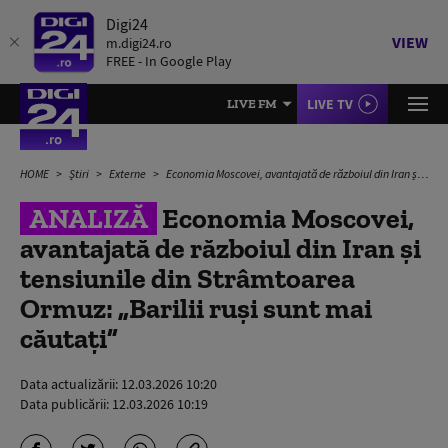
Digi24
VIEW
m.digi24.ro
FREE - In Google Play
LIVE TV
LIVE FM
HOME
Știri
Externe
Economia Moscovei, avantajată de războiul din Iran și tensiunile din Strâmtoarea Ormuz: „Barilii ruși sunt mai căutați”
ANALIZĂ
Economia Moscovei,
avantajată de războiul din Iran și
tensiunile din Strâmtoarea
Ormuz: „Barilii ruși sunt mai
căutați”
Data actualizării:
12.03.2026 10:20
Data publicării:
12.03.2026 10:19