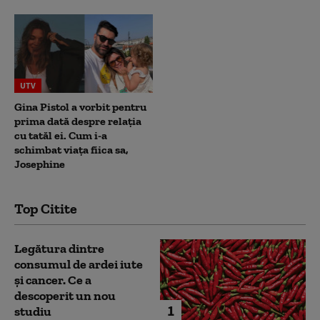
UTV
Gina Pistol a vorbit pentru
prima dată despre relația
cu tatăl ei. Cum i-a
schimbat viața fiica sa,
Josephine
Top Citite
Legătura dintre
consumul de ardei iute
și cancer. Ce a
descoperit un nou
1
studiu