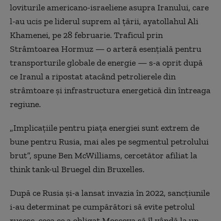
loviturile americano-israeliene asupra Iranului, care
l-au ucis pe liderul suprem al țării, ayatollahul Ali
Khamenei, pe 28 februarie. Traficul prin
Strâmtoarea Hormuz — o arteră esențială pentru
transporturile globale de energie — s-a oprit după
ce Iranul a ripostat atacând petrolierele din
strâmtoare și infrastructura energetică din întreaga
regiune.
„Implicațiile pentru piața energiei sunt extrem de
bune pentru Rusia, mai ales pe segmentul petrolului
brut”, spune Ben McWilliams, cercetător afiliat la
think tank-ul Bruegel din Bruxelles.
După ce Rusia și-a lansat invazia în 2022, sancțiunile
i-au determinat pe cumpărători să evite petrolul
rusesc, ceea ce a obligat Moscova să îl vândă la un