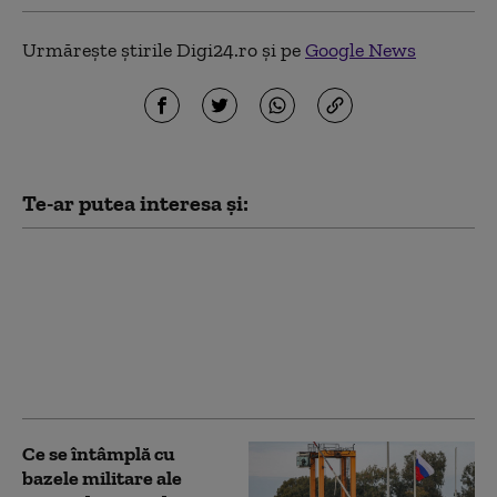
Urmărește știrile Digi24.ro și pe
Google News
Te-ar putea interesa și:
„Leacul este mai
dăunător decât boala”:
De ce lipsa forței de
muncă ar putea
îngenunchea economia
de război a Rusiei
Ce se întâmplă cu
bazele militare ale