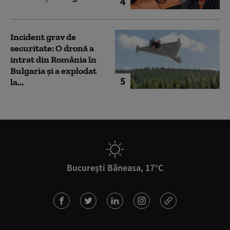
4
Incident grav de
securitate: O dronă a
intrat din România în
Bulgaria şi a explodat
5
la...
București Băneasa, 17°C