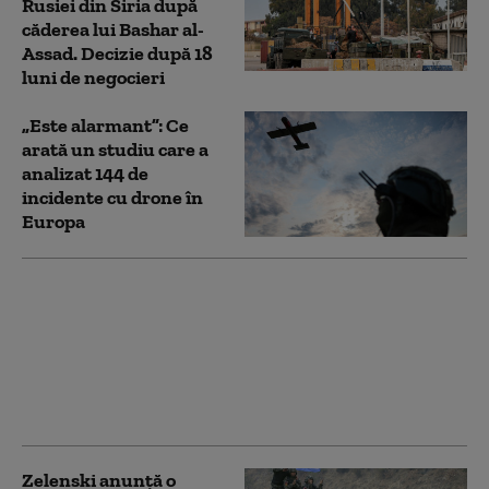
Rusiei din Siria după
căderea lui Bashar al-
Assad. Decizie după 18
luni de negocieri
„Este alarmant”: Ce
arată un studiu care a
analizat 144 de
incidente cu drone în
Europa
Iranul anunță „etapele
finale” ale acordului cu
Oman și pune condiții
pentru redeschiderea
Ormuz: SUA trebuie să
facă primul pas
Zelenski anunță o