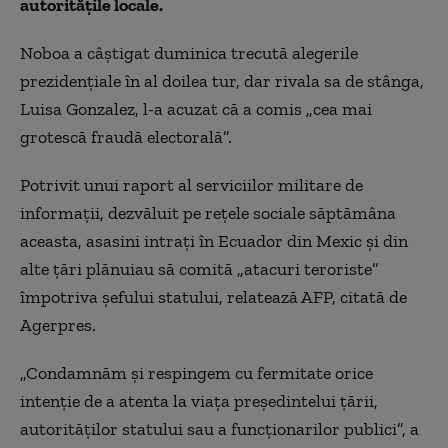
autorităţile locale.
Noboa a câştigat duminica trecută alegerile
prezidenţiale în al doilea tur, dar rivala sa de stânga,
Luisa Gonzalez, l-a acuzat că a comis „cea mai
grotescă fraudă electorală”.
Potrivit unui raport al serviciilor militare de
informaţii, dezvăluit pe reţele sociale săptămâna
aceasta, asasini intraţi în Ecuador din Mexic şi din
alte ţări plănuiau să comită „atacuri teroriste”
împotriva şefului statului, relatează AFP, citată de
Agerpres.
„Condamnăm şi respingem cu fermitate orice
intenţie de a atenta la viaţa preşedintelui ţării,
autorităţilor statului sau a funcţionarilor publici”, a