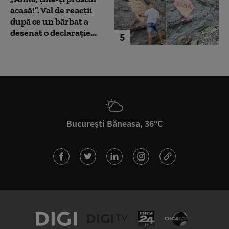
acasă!”. Val de reacții
după ce un bărbat a
desenat o declarație...
5
București Băneasa, 36°C