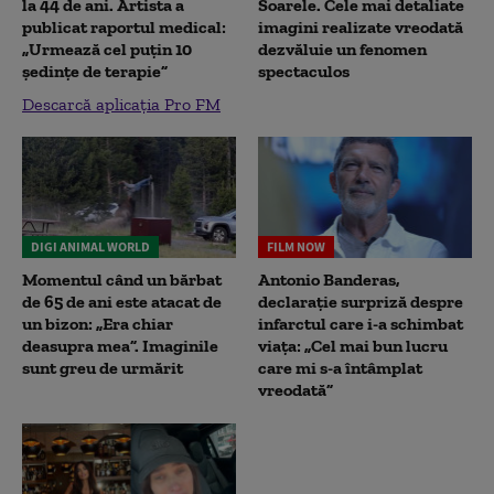
la 44 de ani. Artista a
Soarele. Cele mai detaliate
publicat raportul medical:
imagini realizate vreodată
„Urmează cel puțin 10
dezvăluie un fenomen
ședințe de terapie”
spectaculos
Descarcă aplicația Pro FM
DIGI ANIMAL WORLD
FILM NOW
Momentul când un bărbat
Antonio Banderas,
de 65 de ani este atacat de
declarație surpriză despre
un bizon: „Era chiar
infarctul care i-a schimbat
deasupra mea”. Imaginile
viața: „Cel mai bun lucru
sunt greu de urmărit
care mi s-a întâmplat
vreodată”