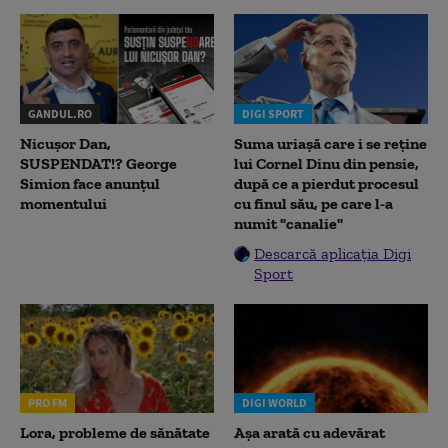
GANDUL.RO
DIGI SPORT
Nicușor Dan,
Suma uriașă care i se reține
SUSPENDAT!? George
lui Cornel Dinu din pensie,
Simion face anunțul
după ce a pierdut procesul
momentului
cu finul său, pe care l-a
numit "canalie"
Descarcă aplicația Digi
Sport
PRO FM
DIGI WORLD
Lora, probleme de sănătate
Așa arată cu adevărat