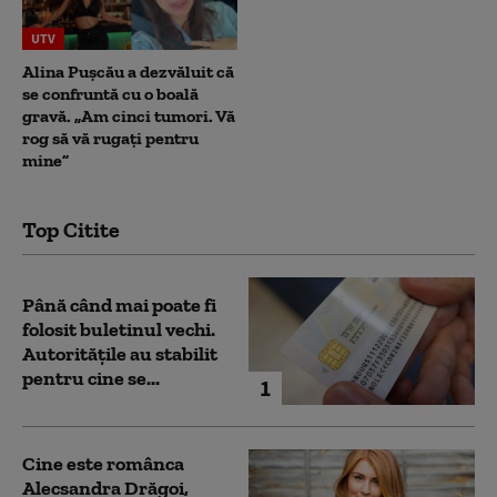
UTV
Alina Pușcău a dezvăluit că
se confruntă cu o boală
gravă. „Am cinci tumori. Vă
rog să vă rugați pentru
mine”
Top Citite
Până când mai poate fi
folosit buletinul vechi.
Autoritățile au stabilit
pentru cine se...
1
Cine este românca
Alecsandra Drăgoi,