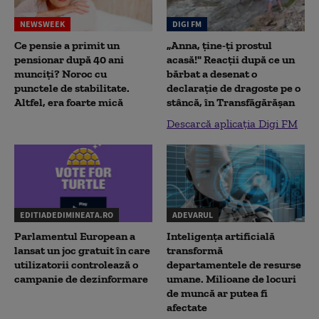
NEWSWEEK
DIGI FM
Ce pensie a primit un
„Anna, ţine-ţi prostul
pensionar după 40 ani
acasă!" Reacţii după ce un
munciți? Noroc cu
bărbat a desenat o
punctele de stabilitate.
declaraţie de dragoste pe o
Altfel, era foarte mică
stâncă, în Transfăgărăşan
Descarcă aplicația Digi FM
EDITIADEDIMINEATA.RO
ADEVARUL
Parlamentul European a
Inteligența artificială
lansat un joc gratuit în care
transformă
utilizatorii controlează o
departamentele de resurse
campanie de dezinformare
umane. Milioane de locuri
de muncă ar putea fi
afectate