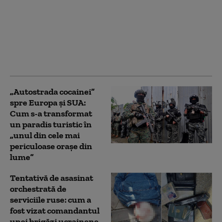
schimbați traseele”.
Kievul bagă spaima în
ruși: „ghid anti-
asasinare” distribuit de
Min. Apărării de la
Moscova
„Autostrada cocainei”
spre Europa și SUA:
Cum s-a transformat
un paradis turistic în
„unul din cele mai
periculoase orașe din
lume”
Tentativă de asasinat
orchestrată de
serviciile ruse: cum a
fost vizat comandantul
unei brigăzi ucrainene.