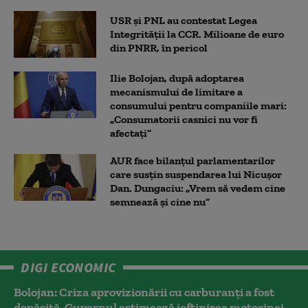
USR și PNL au contestat Legea
Integrității la CCR. Milioane de euro
din PNRR, în pericol
Ilie Bolojan, după adoptarea
mecanismului de limitare a
consumului pentru companiile mari:
„Consumatorii casnici nu vor fi
afectați”
AUR face bilanțul parlamentarilor
care susțin suspendarea lui Nicușor
Dan. Dungaciu: „Vrem să vedem cine
semnează și cine nu”
DIGI ECONOMIC
Bolojan: Criza aprovizionării cu carburanți a fost
depășită. Guvernul estimează ieftinirea motorinei