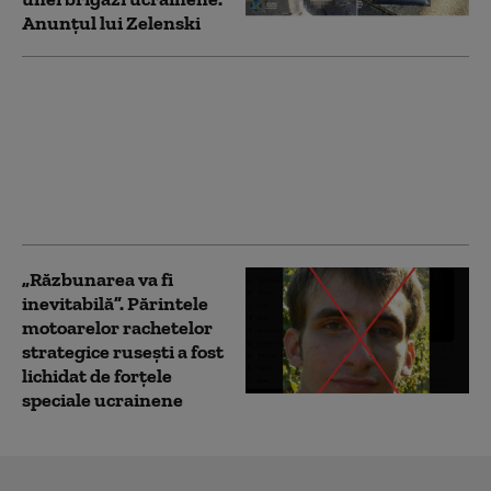
Anunțul lui Zelenski
Un norvegian, găsit
vinovat de tentativă de
asasinat în Marea
Britanie, la ordinul
unui grup având
legătură cu Iranul
„Răzbunarea va fi
inevitabilă”. Părintele
motoarelor rachetelor
strategice rusești a fost
lichidat de forțele
speciale ucrainene