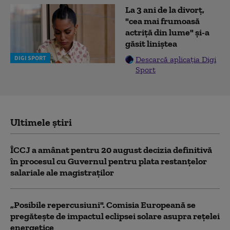
La 3 ani de la divorț,
"cea mai frumoasă
actriță din lume" și-a
găsit liniștea
DIGI SPORT
Descarcă aplicația Digi
Sport
Ultimele știri
ÎCCJ a amânat pentru 20 august decizia definitivă
în procesul cu Guvernul pentru plata restanțelor
salariale ale magistraților
„Posibile repercusiuni". Comisia Europeană se
pregătește de impactul eclipsei solare asupra rețelei
energetice