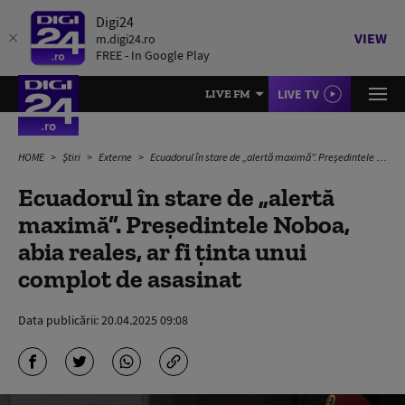
Digi24
VIEW
m.digi24.ro
FREE - In Google Play
LIVE TV
LIVE FM
HOME
Știri
Externe
Ecuadorul în stare de „alertă maximă”. Președintele Noboa, abia reales, ar fi ținta unui complot de asasinat
Ecuadorul în stare de „alertă
maximă”. Președintele Noboa,
abia reales, ar fi ținta unui
complot de asasinat
Data publicării:
20.04.2025 09:08