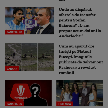
Unde au dispărut
ofertele de transfer
pentru Ștefan
Baiaram? „L-am
propus acum doi ani la
FANATIK.RO
Anderlecht!”
Cum au apărut doi
turiști pe Platoul
Bucegi. Imaginile
publicate de Salvamont
Prahova au revoltat
CANCAN
românii
FANATIK.RO
FILM NOW