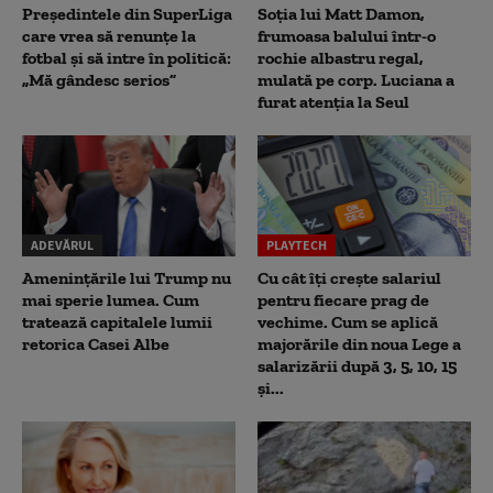
Președintele din SuperLiga
Soția lui Matt Damon,
care vrea să renunțe la
frumoasa balului într-o
fotbal și să intre în politică:
rochie albastru regal,
„Mă gândesc serios”
mulată pe corp. Luciana a
furat atenția la Seul
ADEVĂRUL
PLAYTECH
Amenințările lui Trump nu
Cu cât îți crește salariul
mai sperie lumea. Cum
pentru fiecare prag de
tratează capitalele lumii
vechime. Cum se aplică
retorica Casei Albe
majorările din noua Lege a
salarizării după 3, 5, 10, 15
și...