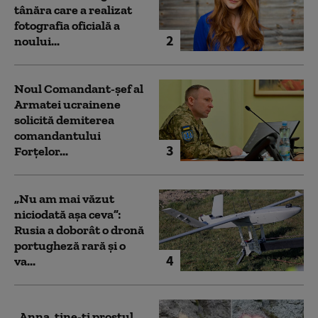
tânăra care a realizat
fotografia oficială a
2
noului...
Noul Comandant-șef al
Armatei ucrainene
solicită demiterea
comandantului
3
Forțelor...
„Nu am mai văzut
niciodată așa ceva”:
Rusia a doborât o dronă
portugheză rară și o
4
va...
„Anna, ţine-ţi prostul