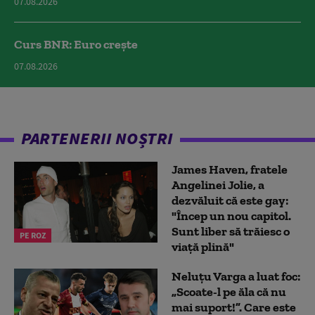
07.08.2026
Curs BNR: Euro crește
07.08.2026
PARTENERII NOȘTRI
James Haven, fratele
Angelinei Jolie, a
dezvăluit că este gay:
"Încep un nou capitol.
Sunt liber să trăiesc o
PE ROZ
viață plină"
Neluțu Varga a luat foc:
„Scoate-l pe ăla că nu
mai suport!”. Care este