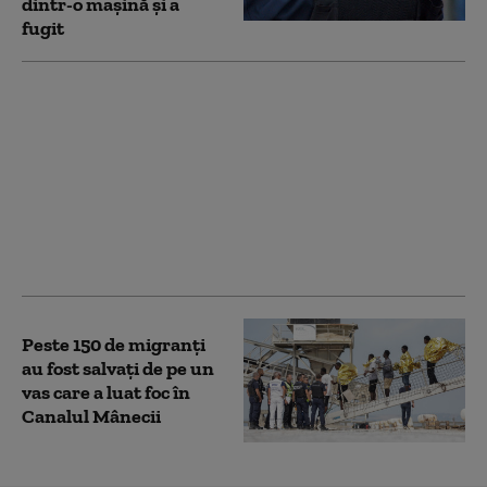
dintr-o maşină și a
fugit
Un eurodeputat
francez, posibil
candidat la
prezidențialele din
2027, denunţă o
operaţiune rusă de
„destabilizare” care l-a
vizat
Peste 150 de migranţi
au fost salvați de pe un
vas care a luat foc în
Canalul Mânecii