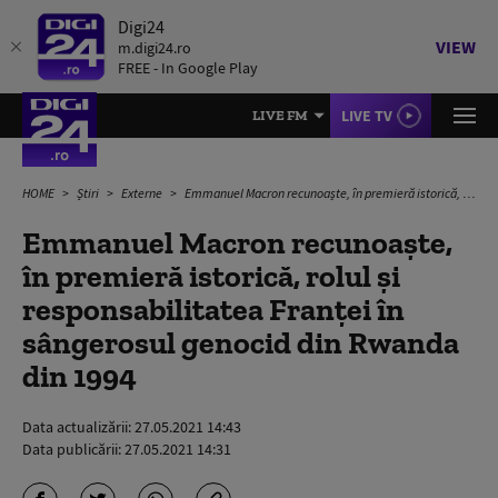
Digi24
VIEW
m.digi24.ro
FREE - In Google Play
LIVE TV
LIVE FM
HOME
Știri
Externe
Emmanuel Macron recunoaște, în premieră istorică, rolul și responsabilitatea Franței în sângerosul genocid din Rwanda din 1994
Emmanuel Macron recunoaște,
în premieră istorică, rolul și
responsabilitatea Franței în
sângerosul genocid din Rwanda
din 1994
Data actualizării:
27.05.2021 14:43
Data publicării:
27.05.2021 14:31