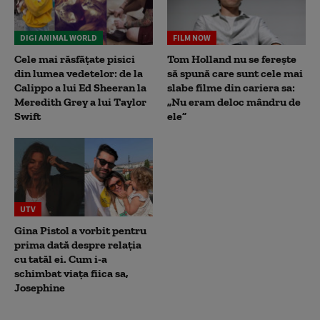
DIGI ANIMAL WORLD
FILM NOW
Cele mai răsfățate pisici
Tom Holland nu se ferește
din lumea vedetelor: de la
să spună care sunt cele mai
Calippo a lui Ed Sheeran la
slabe filme din cariera sa:
Meredith Grey a lui Taylor
„Nu eram deloc mândru de
Swift
ele”
UTV
Gina Pistol a vorbit pentru
prima dată despre relația
cu tatăl ei. Cum i-a
schimbat viața fiica sa,
Josephine