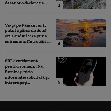
desenat o declarație...
3
Viața pe Pământ ar fi
putut apărea de două
ori. Studiul care pune
sub semnul întrebării...
4
SRI, avertisment
pentru români: „Nu
furnizați nicio
informație solicitată și
5
întrerupeți...