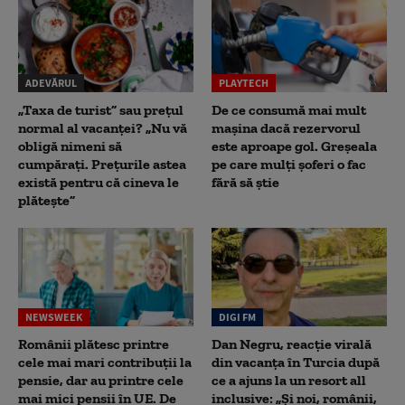
ADEVĂRUL
PLAYTECH
„Taxa de turist” sau prețul
De ce consumă mai mult
normal al vacanței? „Nu vă
mașina dacă rezervorul
obligă nimeni să
este aproape gol. Greșeala
cumpărați. Prețurile astea
pe care mulți șoferi o fac
există pentru că cineva le
fără să știe
plătește”
NEWSWEEK
DIGI FM
Românii plătesc printre
Dan Negru, reacție virală
cele mai mari contribuții la
din vacanța în Turcia după
pensie, dar au printre cele
ce a ajuns la un resort all
mai mici pensii în UE. De
inclusive: „Și noi, românii,