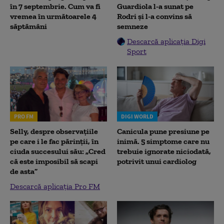
în 7 septembrie. Cum va fi
Guardiola l-a sunat pe
vremea în următoarele 4
Rodri și l-a convins să
săptămâni
semneze
Descarcă aplicația Digi
Sport
PRO FM
DIGI WORLD
Selly, despre observațiile
Canicula pune presiune pe
pe care i le fac părinții, în
inimă. 5 simptome care nu
ciuda succesului său: „Cred
trebuie ignorate niciodată,
că este imposibil să scapi
potrivit unui cardiolog
de asta”
Descarcă aplicația Pro FM