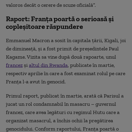
valoros decât o cerere de scuze oficială”.
Raport: Franța poartă o serioasă și
copleșitoare răspundere
Emmanuel Macron a sosit în capitala țării, Kigali, joi
de dimineață, și a fost primit de președintele Paul
Kagame. Vizita sa vine după două rapoarte, unul
francez
și
altul din Rwanda
, publicate în martie,
respectiv aprilie în care a fost examinat rolul pe care
Franța l-a avut în genocid.
Primul raport, publicat în martie, arată că Parisul a
jucat un rol condamnabil în masacru – guvernul
francez, care avea legături cu regimul Hutu care a
organizat masacrul, a închis ochii la pregătirea
genocidului. Conform raportului, Franța poartă o