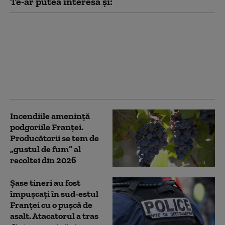
Te-ar putea interesa și:
Zeci de bărbați de pe
un grup online
„masculinist” vor fi
judecați în Franța
pentru instigare la ură
împotriva femeilor
Incendiile amenință
podgoriile Franței.
Producătorii se tem de
„gustul de fum” al
recoltei din 2026
Şase tineri au fost
împuşcați în sud-estul
Franţei cu o pușcă de
asalt. Atacatorul a tras