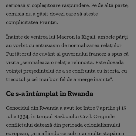
serioasă și copleșitoare răspundere. Pe de altă parte,
comisia nu a găsit dovezi care să ateste
complicitatea Franței.
Înainte de venirea lui Macron la Kigali, ambele părți
au vorbit cu entuziasm de normalizarea relațiilor.
Purtătorul de cuvânt al guvernului francez a spus că
vizita
„
semnaleaz
ă o relație reînnoită. Este dovada
voinței președintelui de a se confrunta cu istoria, cu
trecutul și cel mai bun fel de a merge înainte”.
Ce s-a întâmplat în Rwanda
Genocidul din Rwanda a avut loc între 7 aprilie și 15
iulie 1994, în timpul Războiului Civil. Originile
conflictului datează din perioada colonialismului
european, țara aflându-se sub mai multe stăpâniri