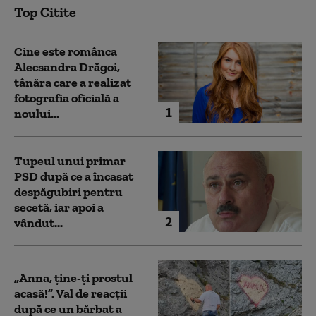
Top Citite
Cine este românca
Alecsandra Drăgoi,
tânăra care a realizat
fotografia oficială a
1
noului...
Tupeul unui primar
PSD după ce a încasat
despăgubiri pentru
secetă, iar apoi a
2
vândut...
„Anna, ţine-ţi prostul
acasă!”. Val de reacții
după ce un bărbat a