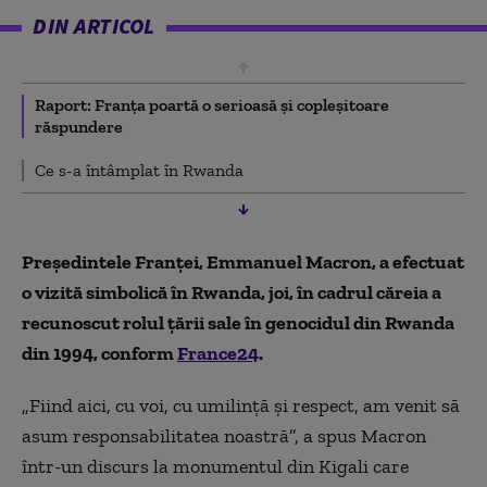
DIN ARTICOL
Raport: Franța poartă o serioasă și copleșitoare
răspundere
Ce s-a întâmplat în Rwanda
Președintele Franței, Emmanuel Macron, a efectuat
o vizită simbolică în Rwanda, joi, în cadrul căreia a
recunoscut rolul țării sale în genocidul din Rwanda
din 1994, conform
France24
.
„Fiind aici, cu voi, cu umilin
ță și respect, am venit să
asum responsabilitatea noastră
”,
a spus Macron
într-un discurs la monumentul din Kigali care