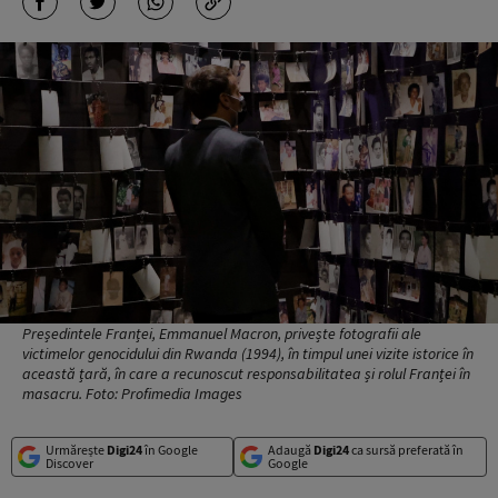
Președintele Franței, Emmanuel Macron, privește fotografii ale
victimelor genocidului din Rwanda (1994), în timpul unei vizite istorice în
această țară, în care a recunoscut responsabilitatea și rolul Franței în
masacru. Foto: Profimedia Images
Urmărește
Digi24
în Google
Adaugă
Digi24
ca sursă preferată în
Discover
Google