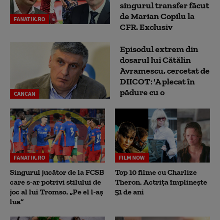
singurul transfer făcut
de Marian Copilu la
FANATIK.RO
CFR. Exclusiv
Episodul extrem din
dosarul lui Cătălin
Avramescu, cercetat de
DIICOT: 'A plecat în
pădure cu o
CANCAN
FANATIK.RO
FILM NOW
Singurul jucător de la FCSB
Top 10 filme cu Charlize
care s-ar potrivi stilului de
Theron. Actrița împlinește
joc al lui Tromso. „Pe el l-aș
51 de ani
lua”