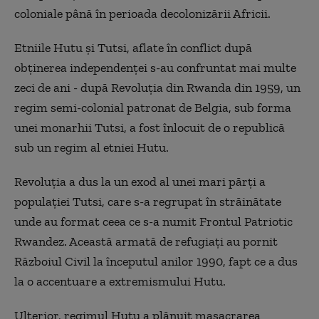
coloniale până în perioada decolonizării Africii.
Etniile Hutu și Tutsi, aflate în conflict după
obținerea independenței s-au confruntat mai multe
zeci de ani - după Revoluția din Rwanda din 1959, un
regim semi-colonial patronat de Belgia, sub forma
unei monarhii Tutsi, a fost înlocuit de o republică
sub un regim al etniei Hutu.
Revoluția a dus la un exod al unei mari părți a
populației Tutsi, care s-a regrupat în străinătate
unde au format ceea ce s-a numit Frontul Patriotic
Rwandez. Această armată de refugiați au pornit
Războiul Civil la începutul anilor 1990, fapt ce a dus
la o accentuare a extremismului Hutu.
Ulterior, regimul Hutu a plănuit masacrarea