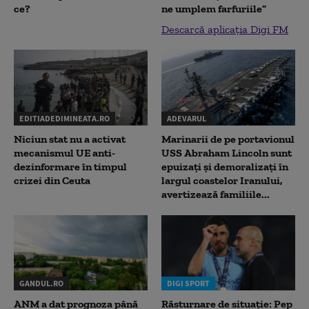
ce?
ne umplem farfuriile”
Descarcă aplicația Digi FM
EDITIADEDIMINEATA.RO
ADEVARUL
Niciun stat nu a activat
Marinarii de pe portavionul
mecanismul UE anti-
USS Abraham Lincoln sunt
dezinformare în timpul
epuizați și demoralizați în
crizei din Ceuta
largul coastelor Iranului,
avertizează familiile...
GANDUL.RO
DIGI SPORT
ANM a dat prognoza până
Răsturnare de situație: Pep