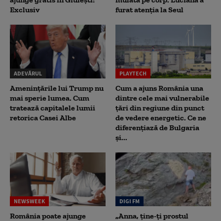
Exclusiv
furat atenția la Seul
ADEVĂRUL
PLAYTECH
Amenințările lui Trump nu
Cum a ajuns România una
mai sperie lumea. Cum
dintre cele mai vulnerabile
tratează capitalele lumii
țări din regiune din punct
retorica Casei Albe
de vedere energetic. Ce ne
diferențiază de Bulgaria
și...
NEWSWEEK
DIGI FM
România poate ajunge
„Anna, ţine-ţi prostul