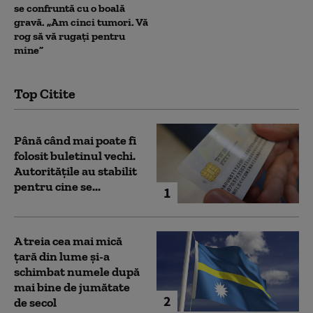
se confruntă cu o boală
gravă. „Am cinci tumori. Vă
rog să vă rugați pentru
mine”
Top Citite
Până când mai poate fi
folosit buletinul vechi.
Autoritățile au stabilit
pentru cine se...
1
A treia cea mai mică
țară din lume și-a
schimbat numele după
mai bine de jumătate
2
de secol