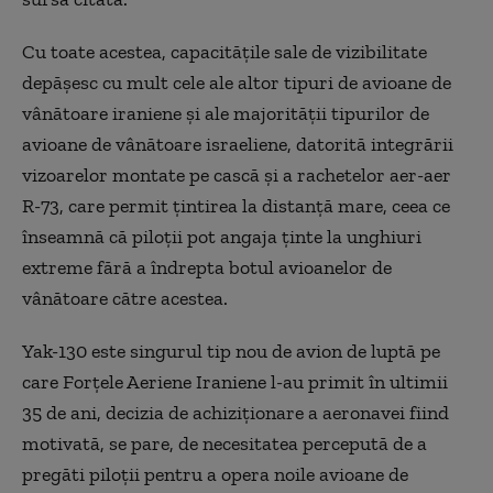
Cu toate acestea, capacitățile sale de vizibilitate
depășesc cu mult cele ale altor tipuri de avioane de
vânătoare iraniene și ale majorității tipurilor de
avioane de vânătoare israeliene, datorită integrării
vizoarelor montate pe cască și a rachetelor aer-aer
R-73, care permit țintirea la distanță mare, ceea ce
înseamnă că piloții pot angaja ținte la unghiuri
extreme fără a îndrepta botul avioanelor de
vânătoare către acestea.
Yak-130 este singurul tip nou de avion de luptă pe
care Forțele Aeriene Iraniene l-au primit în ultimii
35 de ani, decizia de achiziționare a aeronavei fiind
motivată, se pare, de necesitatea percepută de a
pregăti piloții pentru a opera noile avioane de