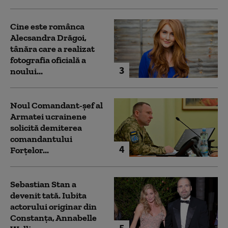
Cine este românca
Alecsandra Drăgoi,
tânăra care a realizat
fotografia oficială a
3
noului...
Noul Comandant-șef al
Armatei ucrainene
solicită demiterea
comandantului
4
Forțelor...
Sebastian Stan a
devenit tată. Iubita
actorului originar din
Constanța, Annabelle
5