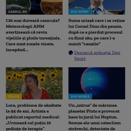
GANDUL.RO
DIGI SPORT
Cât mai durează canicula?
Suma uriașă care i se reține
Meteorologii ANM
lui Cornel Dinu din pensie,
avertizează că revin
după ce a pierdut procesul
vijeliile și ploile torențiale.
cu finul său, pe care l-a
Care sunt zonele vizate,
numit "canalie"
începând...
Descarcă aplicația Digi
Sport
PRO FM
DIGI WORLD
Lora, probleme de sănătate
Un „intrus” de mărimea
la 44 de ani. Artista a
planetei Pluto a provocat
publicat raportul medical:
haos în jurul lui Neptun.
„Urmează cel puțin 10
Semne ale unui cataclism
ședințe de terapie”
străvechi, detectate de