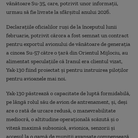
vânătoare Su-35, care, potrivit unor informații,
urmau să fie livrate la sfârșitul anului 2026.
Declarațiile oficialilor ruși de la începutul lunii
februarie, potrivit cărora a fost semnat un contract
pentru exportul avionului de vânătoare de generația
a cincea Su-57 către o țară din Orientul Mijlociu, au
alimentat speculațiile că Iranul era clientul vizat,
Yak-130 fiind proiectat și pentru instruirea piloților
pentru avioanele mai noi.
Yak-130 păstrează o capacitate de luptă formidabilă,
pe lângă rolul său de avion de antrenament, și, deși
are o rată de urcare redusă, o manevrabilitate
mediocră, o altitudine operațională scăzută și o
viteză maximă subsonică, avionica, senzorii și
accesul la o gamă de muniții avansate compensează