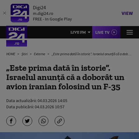
Digi24
VIEW
m.digi24.ro
FREE - In Google Play
LIVE TV
LIVE FM
HOME
Știri
Externe
„Este prima dată în istorie”. Israelul anunță că a doborât un avion iranian folosind un F-35
„Este prima dată în istorie”.
Israelul anunță că a doborât un
avion iranian folosind un F-35
Data actualizării:
04.03.2026 14:05
Data publicării:
04.03.2026 10:57