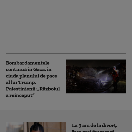
Cel mai important
lăcaş de cult
musulman din
Ierusalim, amenințat
să fie preluat de Israel.
Iordania se teme de
„un conflict religios”
Bombardamentele
continuă în Gaza, în
ciuda planului de pace
al lui Trump.
Palestinienii: „Războiul
a reînceput”
La 3 ani de la divorț,
"cea mai frumoasă