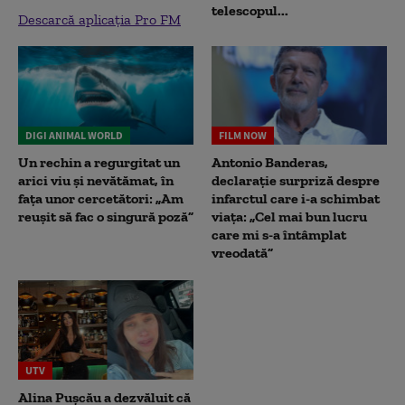
telescopul...
Descarcă aplicația Pro FM
DIGI ANIMAL WORLD
FILM NOW
Un rechin a regurgitat un
Antonio Banderas,
arici viu și nevătămat, în
declarație surpriză despre
fața unor cercetători: „Am
infarctul care i-a schimbat
reușit să fac o singură poză”
viața: „Cel mai bun lucru
care mi s-a întâmplat
vreodată”
UTV
Alina Pușcău a dezvăluit că