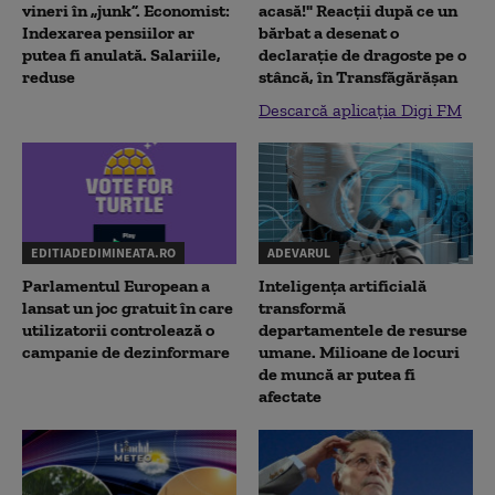
vineri în „junk”. Economist:
acasă!" Reacţii după ce un
Indexarea pensiilor ar
bărbat a desenat o
putea fi anulată. Salariile,
declaraţie de dragoste pe o
reduse
stâncă, în Transfăgărăşan
Descarcă aplicația Digi FM
EDITIADEDIMINEATA.RO
ADEVARUL
Parlamentul European a
Inteligența artificială
lansat un joc gratuit în care
transformă
utilizatorii controlează o
departamentele de resurse
campanie de dezinformare
umane. Milioane de locuri
de muncă ar putea fi
afectate