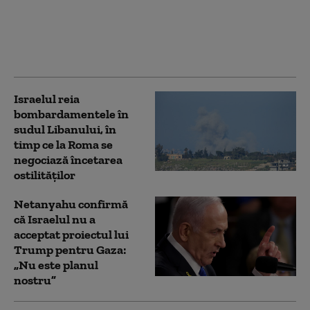
Gaza, dar
bombardamentele
israeliene s-au
intensificat
Israelul reia
bombardamentele în
sudul Libanului, în
timp ce la Roma se
negociază încetarea
ostilităților
Netanyahu confirmă
că Israelul nu a
acceptat proiectul lui
Trump pentru Gaza:
„Nu este planul
nostru”