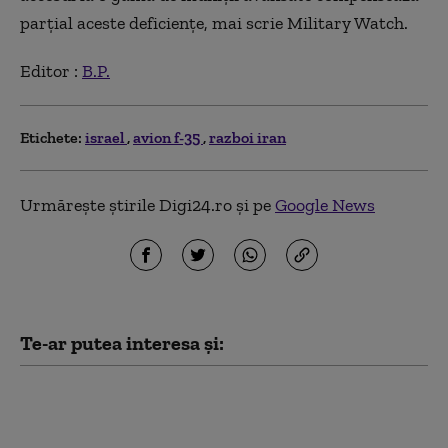
parțial aceste deficiențe, mai scrie Military Watch.
Editor :
B.P.
Etichete:
israel
avion f-35
razboi iran
Urmărește știrile Digi24.ro și pe
Google News
Te-ar putea interesa și:
„Consiliul pentru Pace”
al lui Trump a elaborat
un plan pentru Fâșia