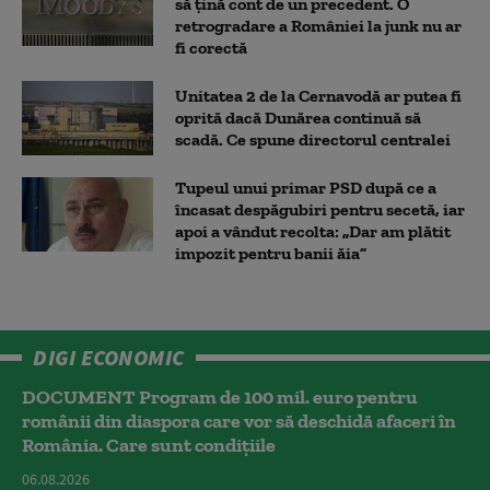
să țină cont de un precedent. O
retrogradare a României la junk nu ar
fi corectă
Unitatea 2 de la Cernavodă ar putea fi
oprită dacă Dunărea continuă să
scadă. Ce spune directorul centralei
Tupeul unui primar PSD după ce a
încasat despăgubiri pentru secetă, iar
apoi a vândut recolta: „Dar am plătit
impozit pentru banii ăia”
DIGI ECONOMIC
DOCUMENT Program de 100 mil. euro pentru
românii din diaspora care vor să deschidă afaceri în
România. Care sunt condițiile
06.08.2026