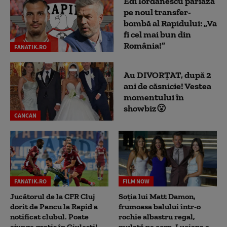
Edi Iordănescu pariază
pe noul transfer-
bombă al Rapidului: „Va
fi cel mai bun din
România!”
FANATIK.RO
Au DIVORȚAT, după 2
ani de căsnicie! Vestea
momentului în
showbiz😮
CANCAN
FANATIK.RO
FILM NOW
Jucătorul de la CFR Cluj
Soția lui Matt Damon,
dorit de Pancu la Rapid a
frumoasa balului într-o
notificat clubul. Poate
rochie albastru regal,
ajunge gratis în Giulești!
mulată pe corp. Luciana a