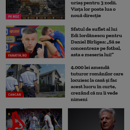
uriaș pentru 3 zodii.
Viața lor poate lua o
nouă direcție
PE ROZ
Sfatul de suflet al lui
Edi Iordănescu pentru
Daniel Bîrligea: „Să se
concentreze pe fotbal,
asta e meseria lui!”
FANATIK.RO
4.000 lei amendă
tuturor românilor care
locuiesc la casă și fac
acest lucru în curte,
crezând că nu îi vede
CANCAN
nimeni