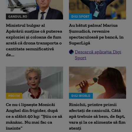
GANDUL.RO
DIGI SPORT
Ministrul bulgar al
Au bătut palma! Marius
Apărării susține că puterea
Șumudică, revenire
exploziei și coloana de fum
spectaculoasă pe bancă, în
arată că drona transporta o
SuperLigă
cantitate semnificativă
Descarcă aplicația Digi
de...
Sport
PRO FM
DIGI WORLD
Ce nu-i lipsește Monicăi
Rinichii, printre primii
Anghel din frigider, după
afectați de caniculă. Câtă
ce a slăbit 40 kg: “Știu ce să
apă trebuie să bem, de fapt,
mănânc. Nu mai fac ca
vara și la ce alimente să fim
înainte”
atenți