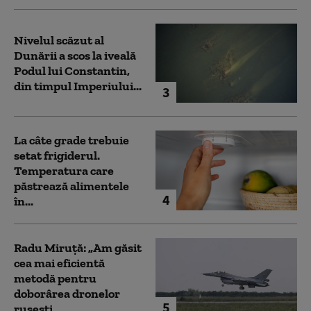
Nivelul scăzut al
Dunării a scos la iveală
Podul lui Constantin,
din timpul Imperiului...
3
La câte grade trebuie
setat frigiderul.
Temperatura care
păstrează alimentele
4
în...
Radu Miruță: „Am găsit
cea mai eficientă
metodă pentru
doborârea dronelor
5
rusești...