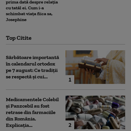
prima dată despre relația
cu tatăl ei. Cum i-a
schimbat viața fiica sa,
Josephine
Top Citite
Sărbătoare importantă
în calendarul ortodox
pe 7 august: Ce tradiții
se respectă și cui...
1
Medicamentele Colebil
și Panzcebil au fost
retrase din farmaciile
din România.
2
Explicația...