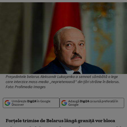
Preşedintele belarus Aleksandr Lukaşenko a semnat sâmbătă o lege
care interzice mass-media „neprietenoasă" din ţări străine în Belarus.
Foto: Profimedia Images
Urmărește
Digi24
în Google
Adaugă
Digi24
ca sursă preferată în
Discover
Google
Forțele trimise de Belarus lângă graniță vor bloca