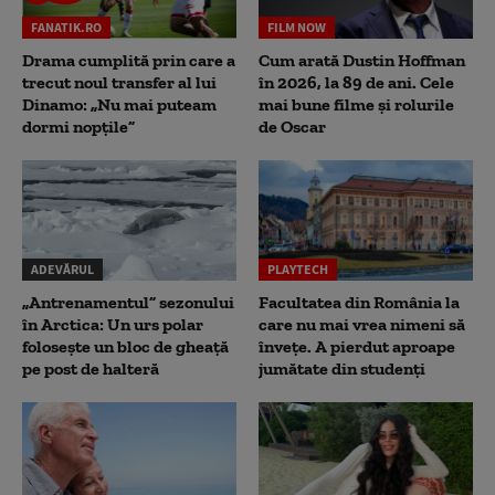
FANATIK.RO
FILM NOW
Drama cumplită prin care a
Cum arată Dustin Hoffman
trecut noul transfer al lui
în 2026, la 89 de ani. Cele
Dinamo: „Nu mai puteam
mai bune filme și rolurile
dormi nopțile”
de Oscar
ADEVĂRUL
PLAYTECH
„Antrenamentul” sezonului
Facultatea din România la
în Arctica: Un urs polar
care nu mai vrea nimeni să
folosește un bloc de gheață
înveţe. A pierdut aproape
pe post de halteră
jumătate din studenţi