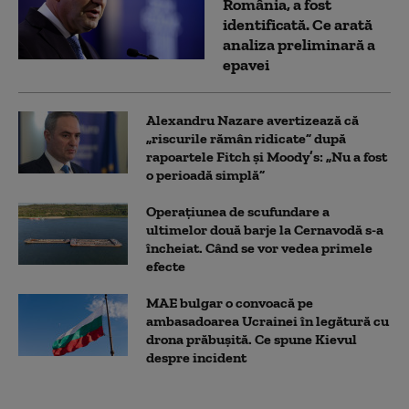
România, a fost
identificată. Ce arată
analiza preliminară a
epavei
Alexandru Nazare avertizează că
„riscurile rămân ridicate” după
rapoartele Fitch și Moody’s: „Nu a fost
o perioadă simplă”
Operațiunea de scufundare a
ultimelor două barje la Cernavodă s-a
încheiat. Când se vor vedea primele
efecte
MAE bulgar o convoacă pe
ambasadoarea Ucrainei în legătură cu
drona prăbuşită. Ce spune Kievul
despre incident