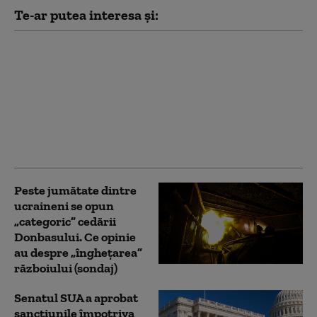
Te-ar putea interesa și:
Opoziția belarusă
pregătește un dosar
contra lui Lukașenko
pentru sprijinirea
războiului Rusiei în
Ucraina: „E complice la
agresiune”
Peste jumătate dintre
ucraineni se opun
„categoric” cedării
Donbasului. Ce opinie
au despre „înghețarea”
războiului (sondaj)
Senatul SUA a aprobat
sancțiunile împotriva