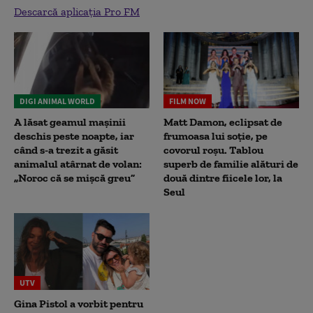
Descarcă aplicația Pro FM
DIGI ANIMAL WORLD
FILM NOW
A lăsat geamul mașinii
Matt Damon, eclipsat de
deschis peste noapte, iar
frumoasa lui soție, pe
când s-a trezit a găsit
covorul roșu. Tablou
animalul atârnat de volan:
superb de familie alături de
„Noroc că se mișcă greu”
două dintre fiicele lor, la
Seul
UTV
Gina Pistol a vorbit pentru