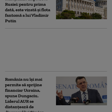
Rusiei: pentru prima
dată, este vizată și flota
fantomă a lui Vladimir
Putin
„Toată lumea iubește
învingătorii”. Ucraina a
restabilit complet
schimbul de informații
cu serviciile secrete
americane (Politico)
România nu își mai
permite să sprijine
financiar Ucraina,
spune Dungaciu.
Liderul AUR se
distanțează de