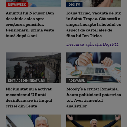
NEWSWEEK
DIGI FM
Anunțul lui Nicușor Dan
Ioana Țiriac, vacanță de lux
deschide calea spre
în Saint-Tropez. Cât costă o
creșterea pensiilor.
singură noapte la hotelul cu
Pensionarii, prima veste
aspect de castel ales de
bună după 2 ani
fiica lui Ion Țiriac
Descarcă aplicația Digi FM
EDITIADEDIMINEATA.RO
ADEVARUL
Niciun stat nu a activat
Moody’s a cruțat România.
mecanismul UE anti-
Acum politicienii pot strica
dezinformare în timpul
tot. Avertismentul
crizei din Ceuta
analiștilor