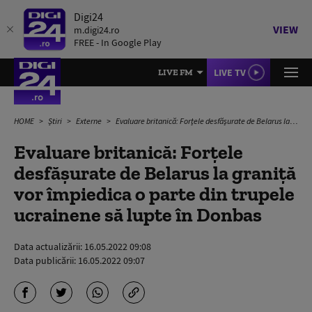
Digi24
VIEW
m.digi24.ro
FREE - In Google Play
LIVE TV
LIVE FM
HOME
Știri
Externe
Evaluare britanică: Forțele desfășurate de Belarus la graniță vor împiedica o parte din trupele ucrainene să lupte în Donbas
Evaluare britanică: Forțele
desfășurate de Belarus la graniță
vor împiedica o parte din trupele
ucrainene să lupte în Donbas
Data actualizării:
16.05.2022 09:08
Data publicării:
16.05.2022 09:07