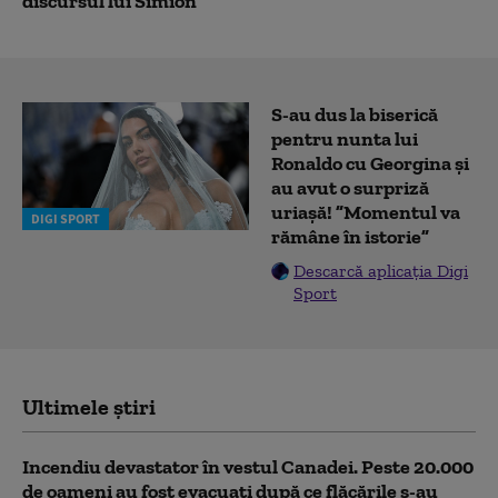
discursul lui Simion
S-au dus la biserică
pentru nunta lui
Ronaldo cu Georgina și
au avut o surpriză
uriașă! ”Momentul va
DIGI SPORT
rămâne în istorie”
Descarcă aplicația Digi
Sport
Ultimele știri
Incendiu devastator în vestul Canadei. Peste 20.000
de oameni au fost evacuați după ce flăcările s-au