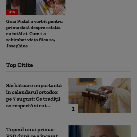
UTV
Gina Pistol a vorbit pentru
prima dată despre relația
cu tatăl ei. Cum i-a
schimbat viața fiica sa,
Josephine
Top Citite
Sărbătoare importantă
în calendarul ortodox
pe 7 august: Ce tradiții
se respectă și cui...
1
Tupeul unui primar
PSD după ce a încasat