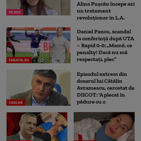
Alina Pușcău începe azi
un tratament
PE ROZ
revoluționar în L.A.
Daniel Pancu, scandal
la conferință după UTA
– Rapid 0-0: „Mamă, ce
penalty! Dacă nu mă
respectați, plec”
FANATIK.RO
Episodul extrem din
dosarul lui Cătălin
Avramescu, cercetat de
DIICOT: 'A plecat în
pădure cu o
CANCAN