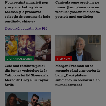
Noua regină a muzicii pop
Canicula pune presiune pe
știe și marketing. Zara
inimă. 5 simptome care nu
Larsson și-a promovat
trebuie ignorate niciodată,
colecția de costume de baie
potrivit unui cardiolog
purtând-o chiar ea
Descarcă aplicația Pro FM
DIGI ANIMAL WORLD
FILM NOW
Cele mai răsfățate pisici
Morgan Freeman nu se
din lumea vedetelor: de la
ascunde când vine vorba de
Calippo a lui Ed Sheeran la
bani: „Dacă plătesc
Meredith Grey a lui Taylor
suficient”, un scenariu slab
Swift
nu mai contează