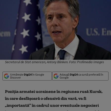
Secretarul de Stat american, Antony Blinken. Foto: Profimedia Images
Urmărește
Digi24
în Google
Adaugă
Digi24
ca sursă preferată în
Discover
Google
Poziţia armatei ucrainene în regiunea rusă Kursk,
în care desfăşoară o ofensivă din vară, va fi
„importantă” în cadrul unor eventuale negocieri