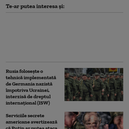
Te-ar putea interesa și:
Sprijinul pentru
războiul lui Putin, la
minime istorice: Ce a
declanșat schimbarea
de opinie în rândul
rușilor
Rusia folosește o
tehnică implementată
de Germania nazistă
împotriva Ucrainei,
interzisă de dreptul
internațional (ISW)
Serviciile secrete
americane avertizează
că Putin ar putea ataca