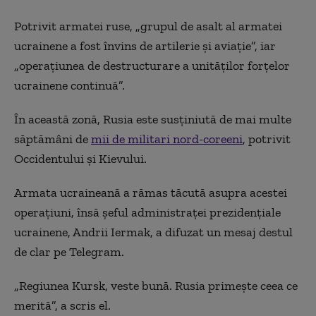
Potrivit armatei ruse, „grupul de asalt al armatei
ucrainene a fost învins de artilerie şi aviaţie”, iar
„operaţiunea de destructurare a unităţilor forţelor
ucrainene continuă”.
În această zonă, Rusia este susţiniută de mai multe
săptămâni de
mii de militari nord-coreeni
, potrivit
Occidentului şi Kievului.
Armata ucraineană a rămas tăcută asupra acestei
operaţiuni, însă şeful administraţei prezidenţiale
ucrainene, Andrii Iermak, a difuzat un mesaj destul
de clar pe Telegram.
„Regiunea Kursk, veste bună. Rusia primeşte ceea ce
merită”, a scris el.