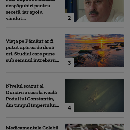
despăgubiri pentru
secetă, iar apoi a
2
vândut...
Viața pe Pământ ar fi
putut apărea de două
ori. Studiul care pune
sub semnul întrebării...
3
Nivelul scăzut al
Dunării a scos la iveală
Podul lui Constantin,
din timpul Imperiului...
4
Medicamentele Colebil