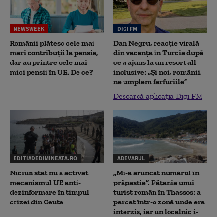
NEWSWEEK
DIGI FM
Românii plătesc cele mai
Dan Negru, reacție virală
mari contribuții la pensie,
din vacanța în Turcia după
dar au printre cele mai
ce a ajuns la un resort all
mici pensii în UE. De ce?
inclusive: „Și noi, românii,
ne umplem farfuriile”
Descarcă aplicația Digi FM
EDITIADEDIMINEATA.RO
ADEVARUL
Niciun stat nu a activat
„Mi-a aruncat numărul în
mecanismul UE anti-
prăpastie”. Pățania unui
dezinformare în timpul
turist român în Thassos: a
crizei din Ceuta
parcat într-o zonă unde era
interzis, iar un localnic i-