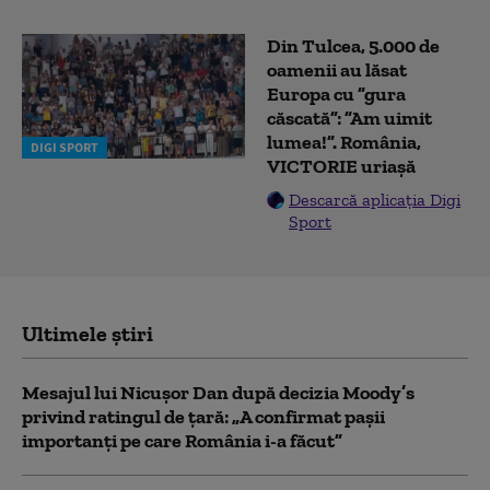
Din Tulcea, 5.000 de
oamenii au lăsat
Europa cu ”gura
căscată”: ”Am uimit
lumea!”. România,
DIGI SPORT
VICTORIE uriașă
Descarcă aplicația Digi
Sport
Ultimele știri
Mesajul lui Nicușor Dan după decizia Moody’s
privind ratingul de țară: „A confirmat pașii
importanți pe care România i-a făcut”