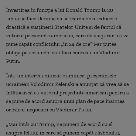
Învestirea în funcţie a lui Donald Trump la 20
ianuarie face Ucraina să se teamă de o reducere
drastică a susţinerii Statelor Unite şi de faptul că
viitorul preşedinte american, care dă asigurări că va
pune capăt conflictului „în 24 de ore” i-ar putea
obliga pe ucraineni să-i facă concesii lui Vladimir
Putin.
Într-un interviu difuzat duminică, preşedintele
ucrainean Volodimir Zelenski a anunţat că vrea să se
întâlnească cu viitorul preşedinte american pentru a
se pune de acord asupra unui plan de pace înaintea
oricăror negocieri cu Vladimir Putin.
„Mai întâi cu Trump, ne punem de acord cu el
asupra felului în care să punem capăt războiului,