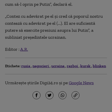
cum să-l oprin pe Putin”, declară el.
„Contez cu adevărat pe el şi cred că poporul nostru
contează cu adevărat pe el (...). El are suficientă
putere să exercite presiuni asupra lui Putin”, a
subliniat preşedintele ucrainan.
Editor :
A.R.
Etichete:
rusia
negocieri
ucraina
razboi
kursk
blinken
Urmărește știrile Digi24.ro și pe
Google News