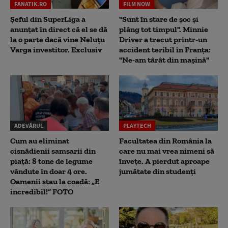
FANATIK.RO
FILM NOW
Șeful din SuperLiga a
"Sunt în stare de șoc și
anunțat în direct că el se dă
plâng tot timpul". Minnie
la o parte dacă vine Neluțu
Driver a trecut printr-un
Varga investitor. Exclusiv
accident teribil în Franța:
"Ne-am târât din mașină"
ADEVĂRUL
PLAYTECH
Cum au eliminat
Facultatea din România la
cisnădienii samsarii din
care nu mai vrea nimeni să
piață: 8 tone de legume
înveţe. A pierdut aproape
vândute în doar 4 ore.
jumătate din studenţi
Oamenii stau la coadă: „E
incredibil!” FOTO