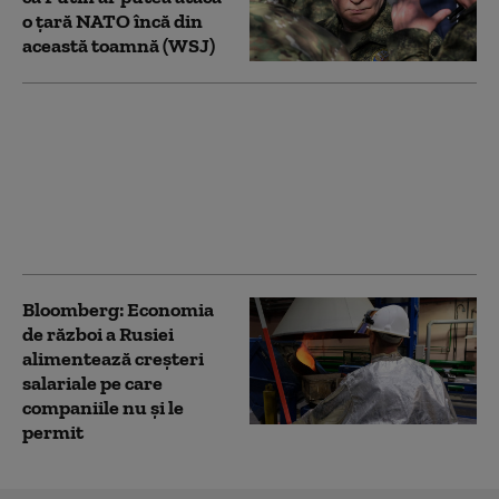
o țară NATO încă din
această toamnă (WSJ)
Ucrainenii atacă din
nou cu drone
„Amazonul rusesc”.
Incendiu la un centru
logistic Wildberries din
Ekaterinburg
Bloomberg: Economia
de război a Rusiei
alimentează creşteri
salariale pe care
companiile nu şi le
permit