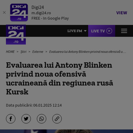
Digi24
VIEW
m.digi24.ro
FREE - In Google Play
LIVE TV
LIVE FM
HOME
Știri
Externe
Evaluarea lui Antony Blinken privind noua ofensivă ucraineană din regiunea rusă Kursk
Evaluarea lui Antony Blinken
privind noua ofensivă
ucraineană din regiunea rusă
Kursk
Data publicării:
06.01.2025 12:14