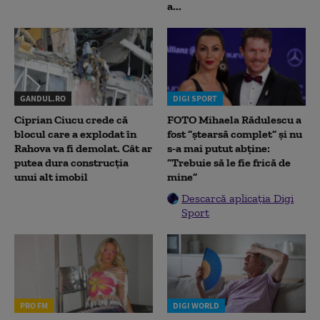
a...
GANDUL.RO
DIGI SPORT
Ciprian Ciucu crede că
FOTO Mihaela Rădulescu a
blocul care a explodat în
fost ”ștearsă complet” și nu
Rahova va fi demolat. Cât ar
s-a mai putut abține:
putea dura construcția
”Trebuie să le fie frică de
unui alt imobil
mine”
Descarcă aplicația Digi
Sport
PRO FM
DIGI WORLD