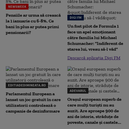
NEWSWEEK
Pensiile ar urma să crească
DIGI FM
la 1 ianuarie cu 6-8%. Ce
Un fost pilot de Formula 1
bani în plus ar putea primi
face un apel emoționant
pensionarii?
către familia lui Michael
Schumacher: "Indiferent de
starea lui, vreau să-l văd"
Descarcă aplicația Digi FM
EDITIADEDIMINEATA.RO
ADEVARUL
Parlamentul European a
Orașul european superb de
lansat un joc gratuit în care
care mulți turiști nu au
utilizatorii controlează o
auzit. Are aproape 900 de
campanie de dezinformare
ani de istorie, străduțe de
poveste, canale și castele...