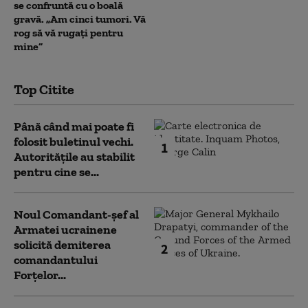
se confruntă cu o boală
gravă. „Am cinci tumori. Vă
rog să vă rugați pentru
mine”
Top Citite
Până când mai poate fi
folosit buletinul vechi.
1
Autoritățile au stabilit
pentru cine se...
Noul Comandant-șef al
Armatei ucrainene
solicită demiterea
2
comandantului
Forțelor...