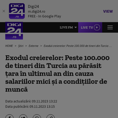
Digi24
VIEW
m.digi24.ro
FREE - In Google Play
LIVE TV
LIVE FM
HOME
Știri
Externe
Exodul creierelor: Peste 100.000 de tineri din Turcia au părăsit țara în ultimul an din cauza salariilor mici și a condițiilor de muncă
Exodul creierelor: Peste 100.000
de tineri din Turcia au părăsit
țara în ultimul an din cauza
salariilor mici și a condițiilor de
muncă
Data actualizării:
09.11.2023 13:22
Data publicării:
09.11.2023 13:15