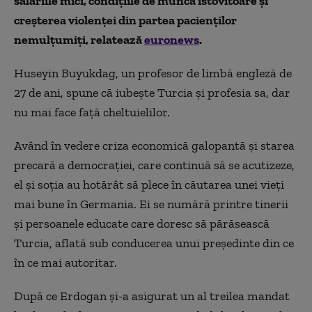
salariile mici, condițiile de muncă istovitoare și
creșterea violenței din partea pacienților
nemulțumiți, relatează
euronews
.
Huseyin Buyukdag, un profesor de limbă engleză de
27 de ani, spune că iubește Turcia și profesia sa, dar
nu mai face față cheltuielilor.
Având în vedere criza economică galopantă și starea
precară a democrației, care continuă să se acutizeze,
el și soția au hotărât să plece în căutarea unei vieți
mai bune în Germania. Ei se numără printre tinerii
și persoanele educate care doresc să părăsească
Turcia, aflată sub conducerea unui președinte din ce
în ce mai autoritar.
După ce Erdogan și-a asigurat un al treilea mandat