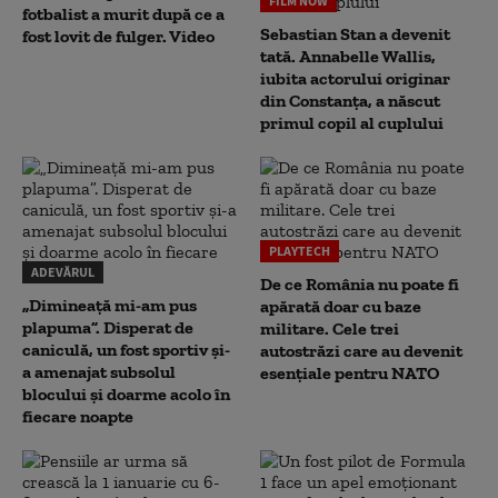
FILM NOW
fotbalist a murit după ce a
Sebastian Stan a devenit
fost lovit de fulger. Video
tată. Annabelle Wallis,
iubita actorului originar
din Constanța, a născut
primul copil al cuplului
PLAYTECH
ADEVĂRUL
De ce România nu poate fi
„Dimineață mi-am pus
apărată doar cu baze
plapuma”. Disperat de
militare. Cele trei
caniculă, un fost sportiv și-
autostrăzi care au devenit
a amenajat subsolul
esențiale pentru NATO
blocului și doarme acolo în
fiecare noapte