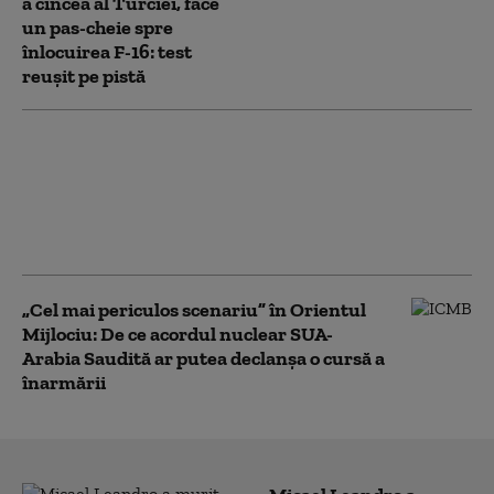
a cincea al Turciei, face
un pas-cheie spre
înlocuirea F-16: test
reușit pe pistă
Alertă în Turcia: Incendii
de vegetație afectează
regiuni turistice de pe
litoralul Mării Mediterane
și al Mării Egee
„Cel mai periculos scenariu” în Orientul
Mijlociu: De ce acordul nuclear SUA-
Arabia Saudită ar putea declanșa o cursă a
înarmării