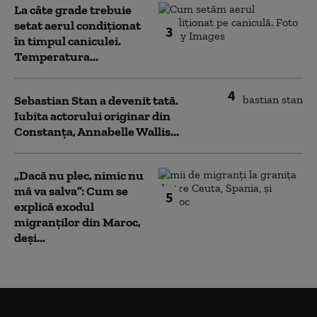
La câte grade trebuie
setat aerul condiționat
3
în timpul caniculei.
Temperatura...
4
Sebastian Stan a devenit tată.
Iubita actorului originar din
Constanța, Annabelle Wallis...
„Dacă nu plec, nimic nu
mă va salva”: Cum se
5
explică exodul
migranților din Maroc,
deși...