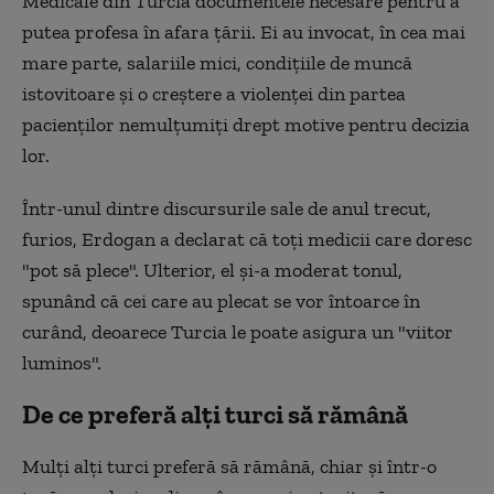
Medicale din Turcia documentele necesare pentru a
putea profesa în afara țării. Ei au invocat, în cea mai
mare parte, salariile mici, condițiile de muncă
istovitoare și o creștere a violenței din partea
pacienților nemulțumiți drept motive pentru decizia
lor.
Într-unul dintre discursurile sale de anul trecut,
furios, Erdogan a declarat că toți medicii care doresc
"pot să plece". Ulterior, el și-a moderat tonul,
spunând că cei care au plecat se vor întoarce în
curând, deoarece Turcia le poate asigura un "viitor
luminos".
De ce preferă alți turci să rămână
Mulți alți turci preferă să rămână, chiar și într-o