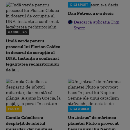
DIGI SPORT
Dan Petrescu s-a decis
Descarcă aplicația Digi
Sport
GANDUL.RO
Undă verde pentru
procesul lui Florian Coldea
în dosarul de corupție al
DNA. Instanța a confirmat
legalitatea rechizitoriului
de la...
PRO FM
DIGI WORLD
Camila Cabello s-a
Un „intrus” de mărimea
despărțit de iubitul
planetei Pluto a provocat
miliardar, dar nu stă să
haos în jurul lui Neptun.