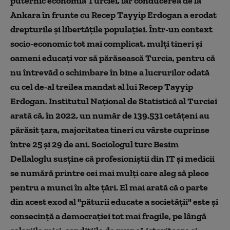
puternic economia Turciei, iar conducerea de la
Ankara în frunte cu Recep Tayyip Erdogan a erodat
drepturile și libertățile populației. Într-un context
socio-economic tot mai complicat, mulți tineri și
oameni educați vor să părăsească Turcia, pentru că
nu întrevăd o schimbare în bine a lucrurilor odată
cu cel de-al treilea mandat al lui Recep Tayyip
Erdogan. Institutul Național de Statistică al Turciei
arată că, în 2022, un număr de 139.531 cetățeni au
părăsit țara, majoritatea tineri cu vârste cuprinse
între 25 și 29 de ani. Sociologul turc Besim
Dellaloglu susține că profesioniștii din IT și medicii
se numără printre cei mai mulți care aleg să plece
pentru a munci în alte țări. El mai arată că o parte
din acest exod al "păturii educate a societății" este și
consecință a democrației tot mai fragile, pe lângă