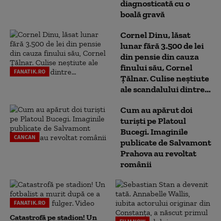
diagnosticată cu o
boală gravă
Cornel Dinu, lăsat
lunar fără 3.500 de lei
din pensie din cauza
finului său, Cornel
FANATIK.RO
Țălnar. Culise neștiute
ale scandalului dintre...
Cum au apărut doi
turiști pe Platoul
Bucegi. Imaginile
CANCAN
publicate de Salvamont
Prahova au revoltat
românii
FANATIK.RO
Catastrofă pe stadion! Un