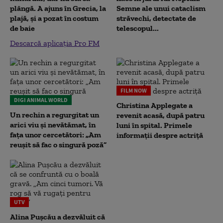
plângă. A ajuns în Grecia, la
Semne ale unui cataclism
plajă, și a pozat în costum
străvechi, detectate de
de baie
telescopul...
Descarcă aplicația Pro FM
FILM NOW
DIGI ANIMAL WORLD
Christina Applegate a
Un rechin a regurgitat un
revenit acasă, după patru
arici viu și nevătămat, în
luni în spital. Primele
fața unor cercetători: „Am
informații despre actriță
reușit să fac o singură poză”
UTV
Alina Pușcău a dezvăluit că