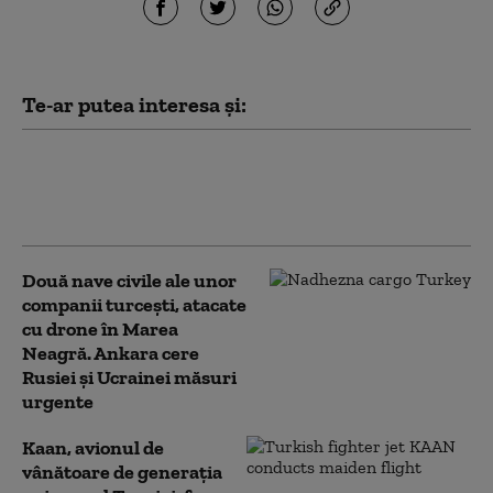
Te-ar putea interesa și:
A treia cea mai mică țară din lume și-
a schimbat numele după mai bine de
jumătate de secol
Două nave civile ale unor
companii turcești, atacate
cu drone în Marea
Neagră. Ankara cere
Rusiei și Ucrainei măsuri
urgente
Kaan, avionul de
vânătoare de generația