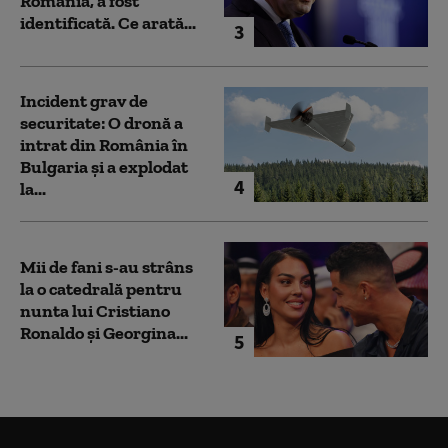
România, a fost
identificată. Ce arată...
3
Incident grav de
securitate: O dronă a
intrat din România în
Bulgaria şi a explodat
4
la...
Mii de fani s-au strâns
la o catedrală pentru
nunta lui Cristiano
Ronaldo şi Georgina...
5