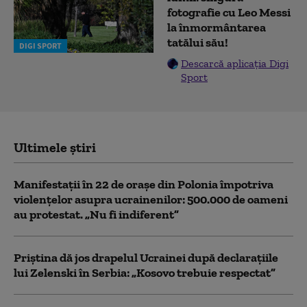
fotografie cu Leo Messi
la înmormântarea
tatălui său!
DIGI SPORT
Descarcă aplicația Digi
Sport
Ultimele știri
Manifestații în 22 de orașe din Polonia împotriva
violențelor asupra ucrainenilor: 500.000 de oameni
au protestat. „Nu fi indiferent”
Priștina dă jos drapelul Ucrainei după declarațiile
lui Zelenski în Serbia: „Kosovo trebuie respectat”