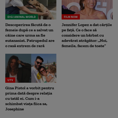
DIGI ANIMAL WORLD
FILM NOW
Descoperirea făcută de o
Jennifer Lopez a dat cărțile
femeie după ce a salvat un
pe față. Ce o face să
câine care urma sa fie
considere un bărbat cu
eutanasiat. Patrupedul are
adevărat atrăgător: „Noi,
o rasă extrem de rară
femeile, facem de toate”
UTV
Gina Pistol a vorbit pentru
prima dată despre relația
cu tatăl ei. Cum i-a
schimbat viața fiica sa,
Josephine