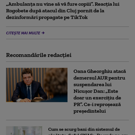
„Ambulanța nu vine să vă fure copiii”. Reacția lui
Rogobete după atacul din Cluj pornit de la
dezinformări propagate pe TikTok
CITEȘTE MAI MULTE
Recomandările redacţiei
Oana Gheorghiu atacă
demersul AUR pentru
suspendarea lui
Nicușor Dan: „Este
doar un exercițiu de
PR”. Ce-i reproșează
președintelui
Cum se scurg bani din sistemul de