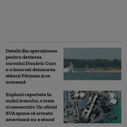
Pericol pentru şoferi pe
Autostrada A2: Obiecte
metalice confecţionate
artizanal, aruncate pe
partea carosabilă în
mod repetat
Detalii din operațiunea
pentru devierea
cursului Dunării: Cum
s-a încercat detonarea
stâncii Pârjoaia și ce
urmează
Explozii raportate în
sudul Iranului, a treia
zi consecutiv. Un oficial
SUA spune că armata
americană nu a atacat