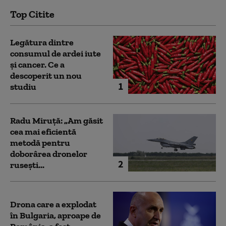
Top Citite
Legătura dintre
consumul de ardei iute
și cancer. Ce a
descoperit un nou
1
studiu
Radu Miruță: „Am găsit
cea mai eficientă
metodă pentru
doborârea dronelor
2
rusești...
Drona care a explodat
în Bulgaria, aproape de