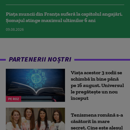
Piața muncii din Franța suferă la capitolul angajări.
Șomajul atinge maximul ultimilor 6 ani
09.08.2026
PARTENERII NOȘTRI
Viața acestor 3 zodii se
schimbă în bine până
pe 16 august. Universul
le pregătește un nou
început
PE ROZ
Tenismena română s-a
căsătorit în mare
secret. Cine este alesul