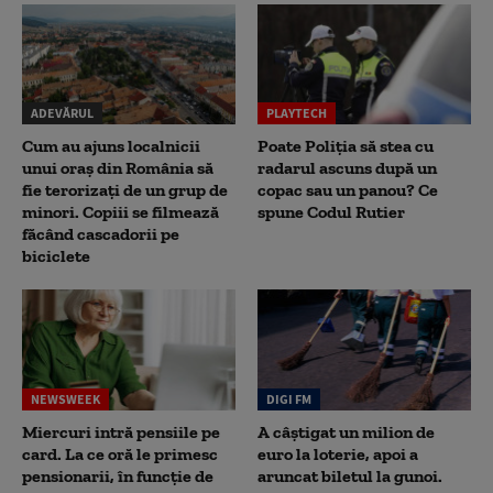
ADEVĂRUL
PLAYTECH
Cum au ajuns localnicii
Poate Poliția să stea cu
unui oraș din România să
radarul ascuns după un
fie terorizați de un grup de
copac sau un panou? Ce
minori. Copiii se filmează
spune Codul Rutier
făcând cascadorii pe
biciclete
NEWSWEEK
DIGI FM
Miercuri intră pensiile pe
A câștigat un milion de
card. La ce oră le primesc
euro la loterie, apoi a
pensionarii, în funcție de
aruncat biletul la gunoi.