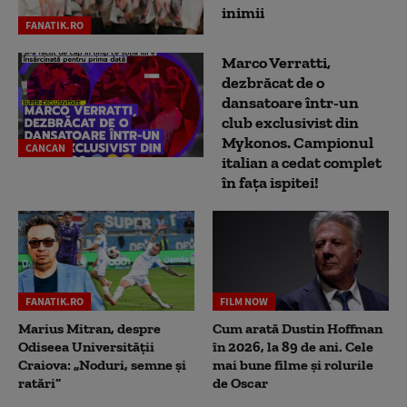
inimii
FANATIK.RO
Marco Verratti,
dezbrăcat de o
dansatoare într-un
club exclusivist din
Mykonos. Campionul
CANCAN
italian a cedat complet
în fața ispitei!
FANATIK.RO
FILM NOW
Marius Mitran, despre
Cum arată Dustin Hoffman
Odiseea Universității
în 2026, la 89 de ani. Cele
Craiova: „Noduri, semne și
mai bune filme și rolurile
ratări”
de Oscar