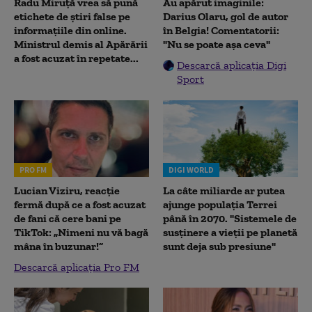
Radu Miruţă vrea să pună
Au apărut imaginile:
etichete de știri false pe
Darius Olaru, gol de autor
informațiile din online.
în Belgia! Comentatorii:
Ministrul demis al Apărării
"Nu se poate așa ceva"
a fost acuzat în repetate...
Descarcă aplicația Digi
Sport
PRO FM
DIGI WORLD
Lucian Viziru, reacție
La câte miliarde ar putea
fermă după ce a fost acuzat
ajunge populația Terrei
de fani că cere bani pe
până în 2070. "Sistemele de
TikTok: „Nimeni nu vă bagă
susținere a vieții pe planetă
mâna în buzunar!”
sunt deja sub presiune"
Descarcă aplicația Pro FM