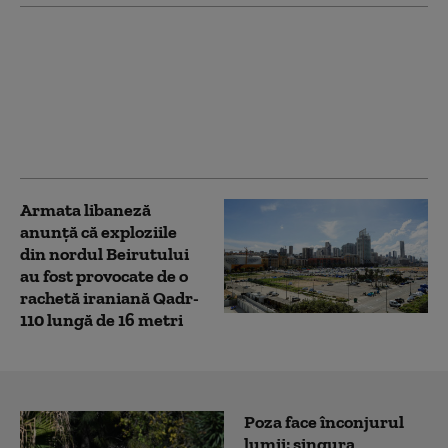
Germania: Parchetul
federal l-a pus sub
acuzare pe
ucraineanul acuzat în
legătură cu exploziile
de la Nord Stream
Armata libaneză
anunţă că exploziile
din nordul Beirutului
au fost provocate de o
rachetă iraniană Qadr-
110 lungă de 16 metri
Poza face înconjurul
lumii: singura