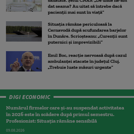
sănătate. Șeful CNAS: „De unde ne-am
dat seama? Au uitat să întrebe dacă
pacienții mai sunt în viață”
Situația rămâne periculoasă la
Cernavodă după scufundarea barjelor
în Dunăre. Scrioșteanu: „Curenții sunt
puternici și imprevizibili”
Emil Boc, reacție nervoasă după cazul
ambulanței atacate în județul Cluj.
„Trebuie luate măsuri urgente”
DIGI ECONOMIC
Numărul firmelor care și-au suspendat activitatea
în 2026 este în scădere după primul semestru.
Profesionist: Situația rămâne sensibilă
09.08.2026