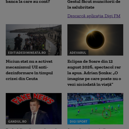
banca la care au cont?
Gestul făcut muncitorii de
la salubritate
Descarcă aplicația Digi FM
EDITIADEDIMINEATA.RO
ADEVARUL
Niciun stat nu a activat
Eclipsa de Soare din 12
mecanismul UE anti-
august 2026, spectacol rar
dezinformare în timpul
la apus. Adrian Șonka: „O
crizei din Ceuta
imagine pe care poate nu o
vezi niciodată în viață”
GANDUL.RO
DIGI SPORT