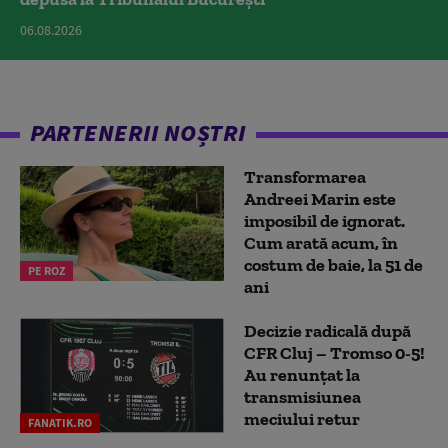
06.08.2026
PARTENERII NOȘTRI
Transformarea
Andreei Marin este
imposibil de ignorat.
Cum arată acum, în
costum de baie, la 51 de
PE ROZ
ani
Decizie radicală după
CFR Cluj – Tromso 0-5!
Au renunțat la
transmisiunea
meciului retur
FANATIK.RO