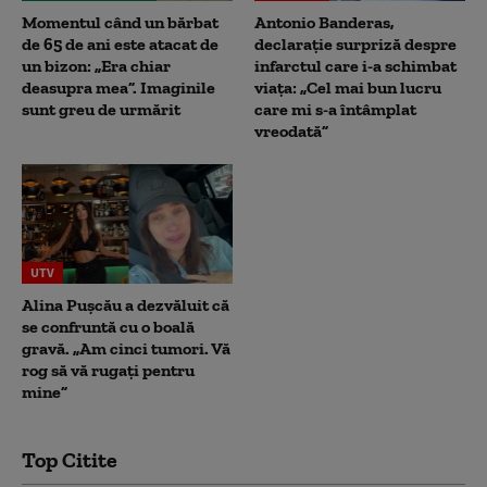
Momentul când un bărbat
Antonio Banderas,
de 65 de ani este atacat de
declarație surpriză despre
un bizon: „Era chiar
infarctul care i-a schimbat
deasupra mea”. Imaginile
viața: „Cel mai bun lucru
sunt greu de urmărit
care mi s-a întâmplat
vreodată”
UTV
Alina Pușcău a dezvăluit că
se confruntă cu o boală
gravă. „Am cinci tumori. Vă
rog să vă rugați pentru
mine”
Top Citite