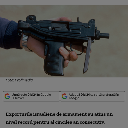
Foto: Profimedia
Urmărește
Digi24
în Google
Adaugă
Digi24
ca sursă preferată în
Discover
Google
Exporturile israeliene de armament au atins un
nivel record pentru al cincilea an consecutiv,