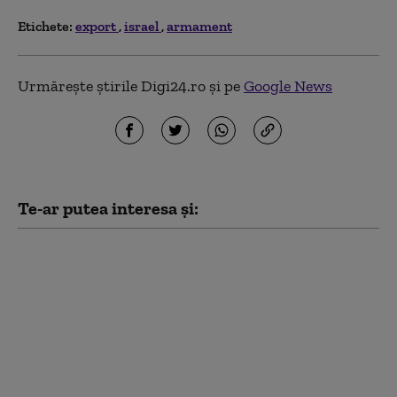
Etichete:
export
israel
armament
Urmărește știrile Digi24.ro și pe
Google News
Te-ar putea interesa și:
„Consiliul pentru Pace”
al lui Trump a elaborat
un plan pentru Fâșia
Gaza, dar
bombardamentele
israeliene s-au
intensificat