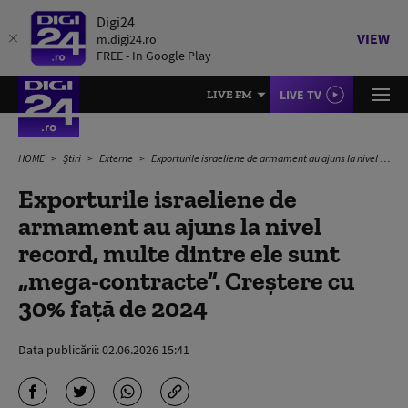
Digi24
VIEW
m.digi24.ro
FREE - In Google Play
LIVE TV
LIVE FM
HOME
Știri
Externe
Exporturile israeliene de armament au ajuns la nivel record, multe dintre ele sunt „mega-contracte”. Creștere cu 30% față de 2024
Exporturile israeliene de
armament au ajuns la nivel
record, multe dintre ele sunt
„mega-contracte”. Creștere cu
30% față de 2024
Data publicării:
02.06.2026 15:41