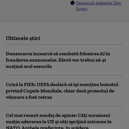
Descarcă aplicația Digi
Sport
Ultimele știri
Danemarca încearcă să combată folosirea AI în
fraudarea examenelor. Elevii vor trebui să-şi
susţină oral eseurile
Criză la FIFA: UEFA declară că îşi menţine boicotul
privind Cupele Mondiale, chiar dacă proiectul de
vânzare a fost retras
Cel mai recent sondaj de opinie: Câți ucraineni
susțin aderarea la UE și câți sprijină intrarea în
NATO. Ambele preferințe, în scădere