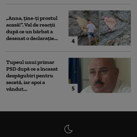
„Anna, ţine-ţi prostul
acasă!”. Val de reacții
după ce un bărbat a
desenat o declarație...
4
Tupeul unui primar
PSD după ce a încasat
despăgubiri pentru
secetă, iar apoi a
5
vândut...