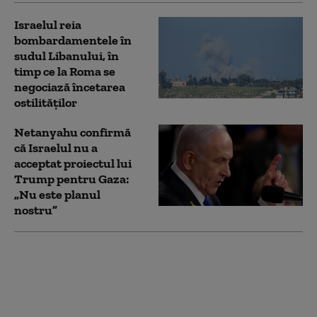
Israelul reia
bombardamentele în
sudul Libanului, în
timp ce la Roma se
negociază încetarea
ostilităților
Netanyahu confirmă
că Israelul nu a
acceptat proiectul lui
Trump pentru Gaza:
„Nu este planul
nostru”
Cel mai important
lăcaş de cult
musulman din
Ierusalim, amenințat
să fie preluat de Israel.