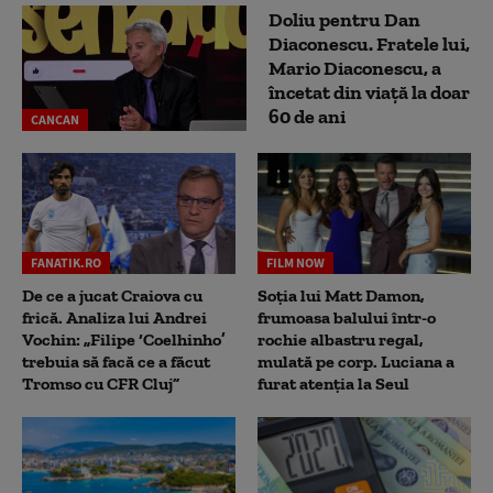
Doliu pentru Dan
Diaconescu. Fratele lui,
Mario Diaconescu, a
încetat din viață la doar
60 de ani
CANCAN
FANATIK.RO
FILM NOW
De ce a jucat Craiova cu
Soția lui Matt Damon,
frică. Analiza lui Andrei
frumoasa balului într-o
Vochin: „Filipe ‘Coelhinho’
rochie albastru regal,
trebuia să facă ce a făcut
mulată pe corp. Luciana a
Tromso cu CFR Cluj”
furat atenția la Seul