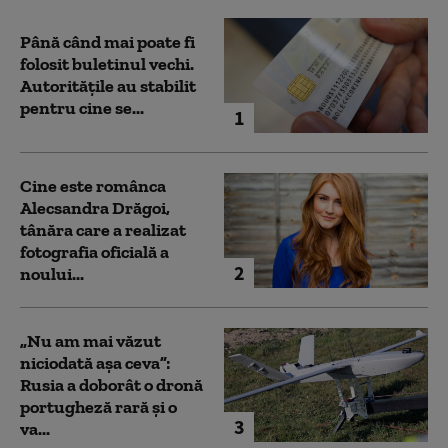
Până când mai poate fi
folosit buletinul vechi.
Autoritățile au stabilit
pentru cine se...
1
Cine este românca
Alecsandra Drăgoi,
tânăra care a realizat
fotografia oficială a
2
noului...
„Nu am mai văzut
niciodată așa ceva”:
Rusia a doborât o dronă
portugheză rară și o
3
va...