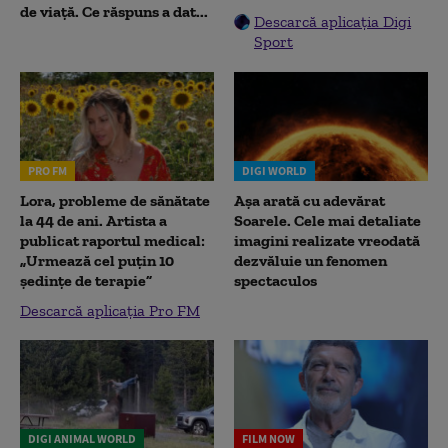
de viață. Ce răspuns a dat...
Descarcă aplicația Digi
Sport
PRO FM
DIGI WORLD
Lora, probleme de sănătate
Așa arată cu adevărat
la 44 de ani. Artista a
Soarele. Cele mai detaliate
publicat raportul medical:
imagini realizate vreodată
„Urmează cel puțin 10
dezvăluie un fenomen
ședințe de terapie”
spectaculos
Descarcă aplicația Pro FM
DIGI ANIMAL WORLD
FILM NOW