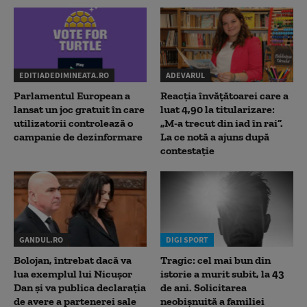
EDITIADEDIMINEATA.RO
ADEVARUL
Parlamentul European a
Reacția învățătoarei care a
lansat un joc gratuit în care
luat 4,90 la titularizare:
utilizatorii controlează o
„M-a trecut din iad în rai”.
campanie de dezinformare
La ce notă a ajuns după
contestație
GANDUL.RO
DIGI SPORT
Bolojan, întrebat dacă va
Tragic: cel mai bun din
lua exemplul lui Nicușor
istorie a murit subit, la 43
Dan și va publica declarația
de ani. Solicitarea
de avere a partenerei sale
neobișnuită a familiei