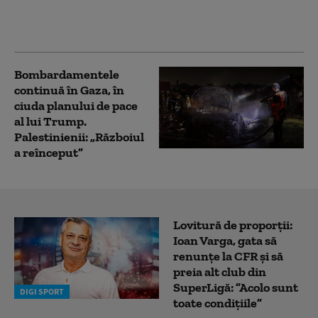
Iordania se teme de
„un conflict religios”
Bombardamentele
continuă în Gaza, în
ciuda planului de pace
al lui Trump.
Palestinienii: „Războiul
a reînceput”
Lovitură de proporții:
Ioan Varga, gata să
renunțe la CFR și să
preia alt club din
SuperLigă: ”Acolo sunt
DIGI SPORT
toate condițiile”