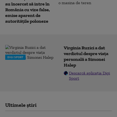
au încercat să intre în
România cu vize false,
emise aparent de
autorităţile poloneze
Virginia Ruzici a dat
verdictul despre viața
DIGI SPORT
personală a Simonei
Halep
Descarcă aplicația Digi
Sport
Ultimele știri