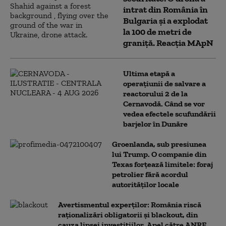
intrat din România în
Bulgaria şi a explodat
la 100 de metri de
graniţă. Reacția MApN
Ultima etapă a
operațiunii de salvare a
reactorului 2 de la
Cernavodă. Când se vor
vedea efectele scufundării
barjelor în Dunăre
Groenlanda, sub presiunea
lui Trump. O companie din
Texas forțează limitele: foraj
petrolier fără acordul
autorităților locale
Avertismentul experților: România riscă
raționalizări obligatorii și blackout, din
cauza lipsei investițiilor. Apel către ANRE