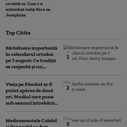
cu tatăl ei. Cum i-a
schimbat viața fiica sa,
Josephine
Top Citite
Sărbătoare importantă
în calendarul ortodox
1
pe 7 august: Ce tradiții
se respectă și cui...
Viața pe Pământ ar fi
2
putut apărea de două
ori. Studiul care pune
sub semnul întrebării...
Medicamentele Colebil
3
și Panzcebil au fost