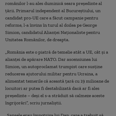
românilor l-au ales duminică seara președinte al
țării. Primarul independent al Bucureștiului, un
candidat pro-UE care a făcut campanie pentru
reforme, l-a învins în turul al doilea pe George
Simion, candidatul Alianței Naționaliste pentru
Unitatea Românilor, de dreapta.
„România este o piatră de temelie atât a UE, cât și a
alianței de apărare NATO. Dar ascensiunea lui
Simion, un autoproclamat trumpist care susține
reducerea ajutorului militar pentru Ucraina, a
alimentat temerile că această țară cu 19 milioane de
locuitori ar putea fi destabilizată dacă ar fi ales
președinte – deși el s-a străduit să calmeze aceste
îngrijorări”, scriu jurnaliștii.
„Șansele erau împotriva lui Dan, care a trebuit să