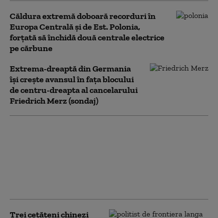
Căldura extremă doboară recorduri în
Europa Centrală și de Est. Polonia,
forțată să închidă două centrale electrice
pe cărbune
Extrema-dreaptă din Germania
îşi creşte avansul în faţa blocului
de centru-dreapta al cancelarului
Friedrich Merz (sondaj)
Guvernul a adoptat
mecanismul prin care
Transelectrica poate
limita consumul
marilor companii. În ce
condiții se poate aplica
Trei cetăţeni chinezi