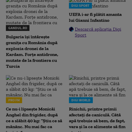
DIGI SPORT
UEFA i-ar fi plătit amanta
lui Gianni Infantino
GANDUL.RO
Descarcă aplicația Digi
Sport
Bulgaria își întărește
granița cu România după
explozia dronei de la
Kardam. Forțe antidrone,
mutate de la frontiera cu
Turcia
PRO FM
DIGI WORLD
Ce nu-i lipsește Monicăi
Rinichii, printre primii
Anghel din frigider, după
afectați de caniculă. Câtă
ce a slăbit 40 kg: “Știu ce să
apă trebuie să bem, de fapt,
mănânc. Nu mai fac ca
vara și la ce alimente să fim