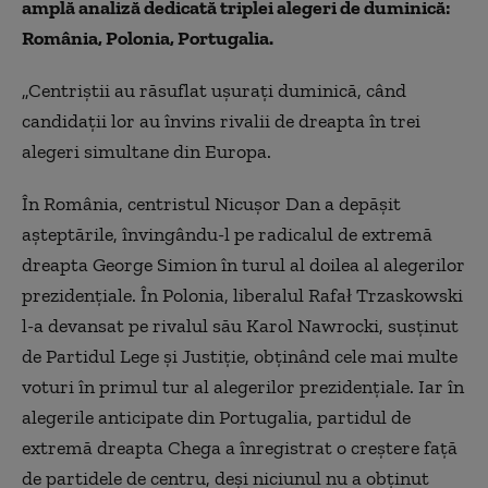
amplă analiză dedicată triplei alegeri de duminică:
România, Polonia, Portugalia.
„Centriștii au răsuflat ușurați duminică, când
candidații lor au învins rivalii de dreapta în trei
alegeri simultane din Europa.
În România, centristul Nicușor Dan a depășit
așteptările, învingându-l pe radicalul de extremă
dreapta George Simion în turul al doilea al alegerilor
prezidențiale. În Polonia, liberalul Rafał Trzaskowski
l-a devansat pe rivalul său Karol Nawrocki, susținut
de Partidul Lege și Justiție, obținând cele mai multe
voturi în primul tur al alegerilor prezidențiale. Iar în
alegerile anticipate din Portugalia, partidul de
extremă dreapta Chega a înregistrat o creștere față
de partidele de centru, deși niciunul nu a obținut