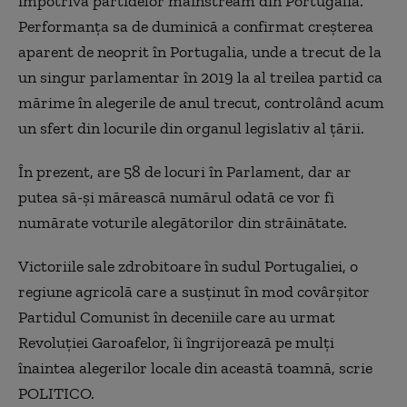
împotriva partidelor mainstream din Portugalia.
Performanța sa de duminică a confirmat creșterea
aparent de neoprit în Portugalia, unde a trecut de la
un singur parlamentar în 2019 la al treilea partid ca
mărime în alegerile de anul trecut, controlând acum
un sfert din locurile din organul legislativ al țării.
În prezent, are 58 de locuri în Parlament, dar ar
putea să-și mărească numărul odată ce vor fi
numărate voturile alegătorilor din străinătate.
Victoriile sale zdrobitoare în sudul Portugaliei, o
regiune agricolă care a susținut în mod covârșitor
Partidul Comunist în deceniile care au urmat
Revoluției Garoafelor, îi îngrijorează pe mulți
înaintea alegerilor locale din această toamnă, scrie
POLITICO.