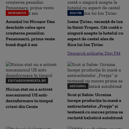
NEWSWEEK
DIGI FM
Anunțul lui Nicușor Dan
Ioana Țiriac, vacanță de lux
deschide calea spre
în Saint-Tropez. Cât costă o
creșterea pensiilor.
singură noapte la hotelul cu
Pensionarii, prima veste
aspect de castel ales de
bună după 2 ani
fiica lui Ion Țiriac
Descarcă aplicația Digi FM
EDITIADEDIMINEATA.RO
ADEVARUL
Niciun stat nu a activat
Scut și Sabie: Ucraina
mecanismul UE anti-
începe producția în masă a
dezinformare în timpul
antirachetelor „Freyja” și
crizei din Ceuta
testează cu succes prima sa
rachetă balistică autohtonă