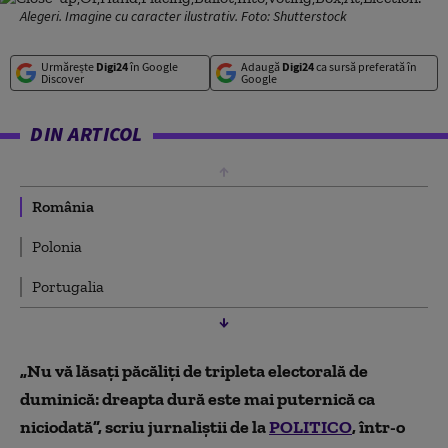
Alegeri. Imagine cu caracter ilustrativ. Foto: Shutterstock
Urmărește
Digi24
în Google
Adaugă
Digi24
ca sursă preferată în
Discover
Google
DIN ARTICOL
România
Polonia
Portugalia
„Nu vă lăsați păcăliți de tripleta electorală de
duminică: dreapta dură este mai puternică ca
niciodată”, scriu jurnaliștii de la
POLITICO
, într-o