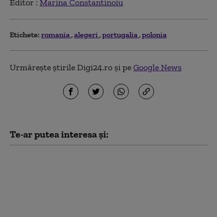
Editor :
Marina Constantinoiu
Etichete:
romania
alegeri
portugalia
polonia
Urmărește știrile Digi24.ro și pe
Google News
Te-ar putea interesa și:
Ce rating au primit Constanța,
București, Oradea, Brașov și
Buzău de la Fitch. Ce semnifică
și ce legătură are cu ratingul
de țară