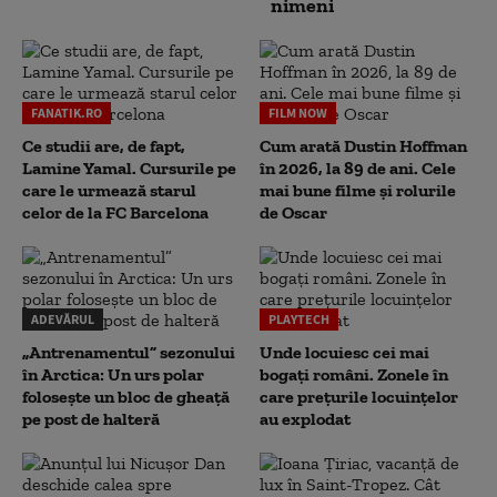
nimeni
FANATIK.RO
FILM NOW
Ce studii are, de fapt,
Cum arată Dustin Hoffman
Lamine Yamal. Cursurile pe
în 2026, la 89 de ani. Cele
care le urmează starul
mai bune filme și rolurile
celor de la FC Barcelona
de Oscar
ADEVĂRUL
PLAYTECH
„Antrenamentul” sezonului
Unde locuiesc cei mai
în Arctica: Un urs polar
bogați români. Zonele în
folosește un bloc de gheață
care prețurile locuințelor
pe post de halteră
au explodat