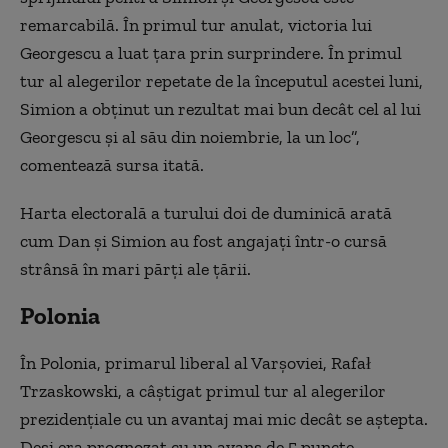
remarcabilă. În primul tur anulat, victoria lui
Georgescu a luat țara prin surprindere. În primul
tur al alegerilor repetate de la începutul acestei luni,
Simion a obținut un rezultat mai bun decât cel al lui
Georgescu și al său din noiembrie, la un loc”,
comentează sursa itată.
Harta electorală a turului doi de duminică arată
cum Dan și Simion au fost angajați într-o cursă
strânsă în mari părți ale țării.
Polonia
În Polonia, primarul liberal al Varșoviei, Rafał
Trzaskowski, a câștigat primul tur al alegerilor
prezidențiale cu un avantaj mai mic decât se aștepta.
Deși era prognozat cu un avans de 5 puncte