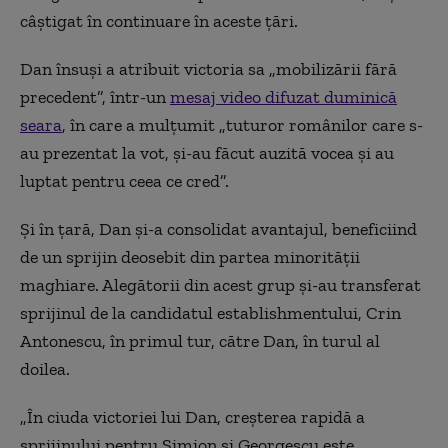
câștigat în continuare în aceste țări.
Dan însuși a atribuit victoria sa „mobilizării fără
precedent”, într-un
mesaj video difuzat duminică
seara
, în care a mulțumit „tuturor românilor care s-
au prezentat la vot, și-au făcut auzită vocea și au
luptat pentru ceea ce cred”.
Și în țară, Dan și-a consolidat avantajul, beneficiind
de un sprijin deosebit din partea minorității
maghiare. Alegătorii din acest grup și-au transferat
sprijinul de la candidatul establishmentului, Crin
Antonescu, în primul tur, către Dan, în turul al
doilea.
„În ciuda victoriei lui Dan, creșterea rapidă a
sprijinului pentru Simion și Georgescu este