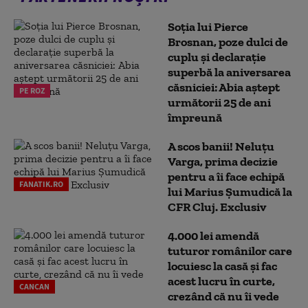
Soția lui Pierce
Brosnan, poze dulci de
cuplu și declarație
superbă la aniversarea
căsniciei: Abia aștept
PE ROZ
următorii 25 de ani
împreună
A scos banii! Neluțu
Varga, prima decizie
pentru a îi face echipă
FANATIK.RO
lui Marius Șumudică la
CFR Cluj. Exclusiv
4.000 lei amendă
tuturor românilor care
locuiesc la casă și fac
acest lucru în curte,
CANCAN
crezând că nu îi vede