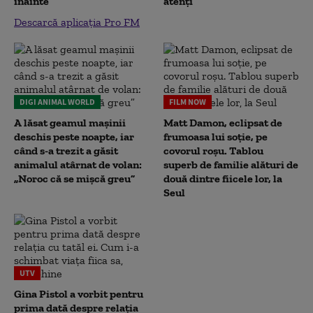
înainte”
atenți
Descarcă aplicația Pro FM
DIGI ANIMAL WORLD
FILM NOW
A lăsat geamul mașinii
Matt Damon, eclipsat de
deschis peste noapte, iar
frumoasa lui soție, pe
când s-a trezit a găsit
covorul roșu. Tablou
animalul atârnat de volan:
superb de familie alături de
„Noroc că se mișcă greu”
două dintre fiicele lor, la
Seul
UTV
Gina Pistol a vorbit pentru
prima dată despre relația