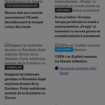
EDITIADEDIMINEATA.RO
ADEVARUL
Niciun stat nu a activat
Scut și Sabie: Ucraina
mecanismul UE anti-
începe producția în masă a
dezinformare în timpul
antirachetelor „Freyja” și
crizei din Ceuta
testează cu succes prima sa
rachetă balistică autohtonă
DIGI SPORT
UEFA i-ar fi plătit amanta
lui Gianni Infantino
GANDUL.RO
Descarcă aplicația Digi
Sport
Bulgaria își întărește
granița cu România după
explozia dronei de la
Kardam. Forțe antidrone,
mutate de la frontiera cu
Turcia