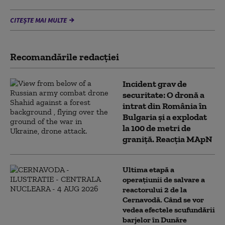
CITEȘTE MAI MULTE
Recomandările redacţiei
Incident grav de
securitate: O dronă a
intrat din România în
Bulgaria şi a explodat
la 100 de metri de
graniţă. Reacția MApN
Ultima etapă a
operațiunii de salvare a
reactorului 2 de la
Cernavodă. Când se vor
vedea efectele scufundării
barjelor în Dunăre