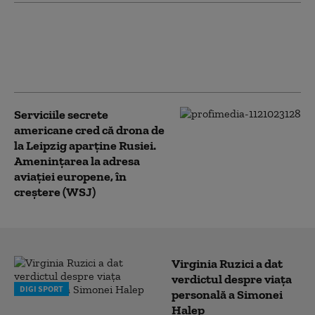
Peste jumătate dintre ucraineni
se opun „categoric” cedării
Donbasului. Ce opinie au despre
„înghețarea” războiului (sondaj)
Serviciile secrete
americane cred că drona de
la Leipzig aparține Rusiei.
Amenințarea la adresa
aviației europene, în
creștere (WSJ)
Virginia Ruzici a dat
verdictul despre viața
DIGI SPORT
personală a Simonei
Halep