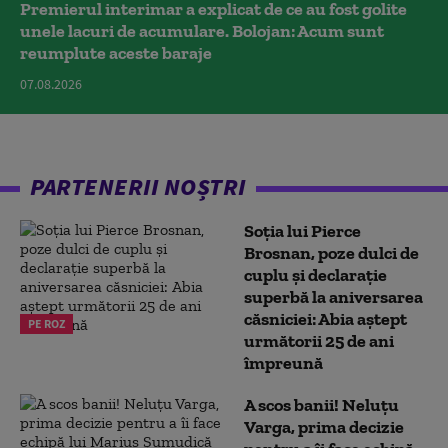
Premierul interimar a explicat de ce au fost golite
unele lacuri de acumulare. Bolojan: Acum sunt
reumplute aceste baraje
07.08.2026
PARTENERII NOȘTRI
Soția lui Pierce
Brosnan, poze dulci de
cuplu și declarație
superbă la aniversarea
căsniciei: Abia aștept
PE ROZ
următorii 25 de ani
împreună
A scos banii! Neluțu
Varga, prima decizie