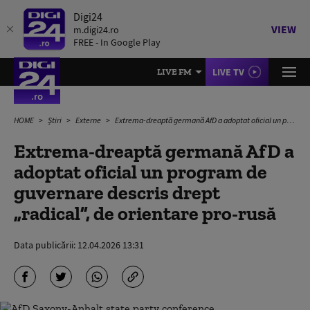
Digi24
VIEW
m.digi24.ro
FREE - In Google Play
LIVE TV
LIVE FM
HOME
Știri
Externe
Extrema-dreaptă germană AfD a adoptat oficial un program de guvernare descris drept „radical”, de orientare pro-rusă
Extrema-dreaptă germană AfD a
adoptat oficial un program de
guvernare descris drept
„radical”, de orientare pro-rusă
Data publicării:
12.04.2026 13:31