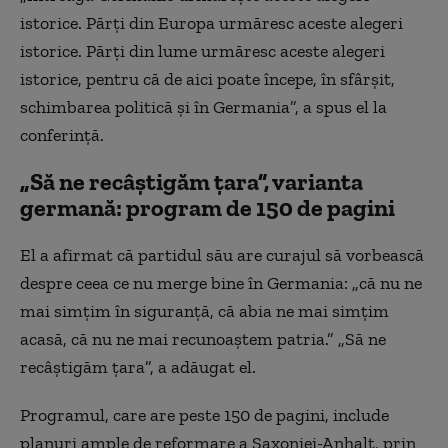
istorice. Părți din Europa urmăresc aceste alegeri
istorice. Părți din lume urmăresc aceste alegeri
istorice, pentru că de aici poate începe, în sfârșit,
schimbarea politică și în Germania”, a spus el la
conferință.
„Să ne recâștigăm țara”, varianta
germană: program de 150 de pagini
El a afirmat că partidul său are curajul să vorbească
despre ceea ce nu merge bine în Germania: „că nu ne
mai simțim în siguranță, că abia ne mai simțim
acasă, că nu ne mai recunoaștem patria.” „Să ne
recâștigăm țara”, a adăugat el.
Programul, care are peste 150 de pagini, include
planuri ample de reformare a Saxoniei-Anhalt, prin