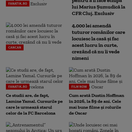
pentru a îi face echipă
FANATIK.RO
lui Marius Șumudică la
CFR Cluj. Exclusiv
4.000 lei amendă
tuturor românilor care
locuiesc la casă și fac
acest lucru în curte,
CANCAN
crezând că nu îi vede
nimeni
FANATIK.RO
FILM NOW
Ce studii are, de fapt,
Cum arată Dustin Hoffman
Lamine Yamal. Cursurile pe
în 2026, la 89 de ani. Cele
care le urmează starul
mai bune filme și rolurile
celor de la FC Barcelona
de Oscar