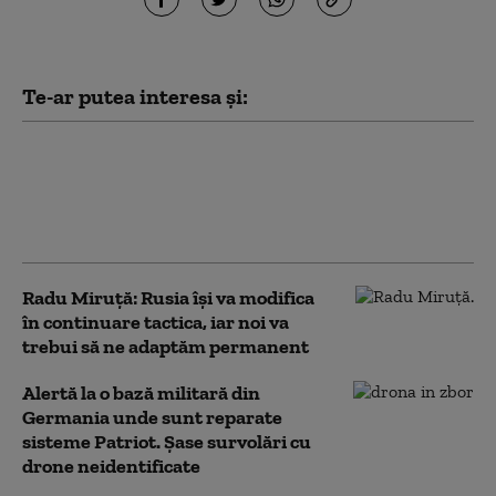
Te-ar putea interesa și:
Rusia a încetat aproape complet să
mai folosească tehnică militară
mecanizată în atacuri. Ce se ascunde
în spatele noii tactici
Radu Miruță: Rusia își va modifica
în continuare tactica, iar noi va
trebui să ne adaptăm permanent
Alertă la o bază militară din
Germania unde sunt reparate
sisteme Patriot. Șase survolări cu
drone neidentificate