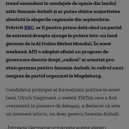
trend ascendent în sondajele de opinie din landul
estic Saxonia-Anhalt și ar putea obține majoritatea
absolută la alegerile regionale din septembrie.
Potrivit
BBC
, ar fi pentru prima dată când un partid
de extremă dreapta ajunge la putere într-un land
german de la Al Doilea Război Mondial. În acest
weekend, AfD a adoptat oficial un program de
guvernare descris drept „radical” și orientat pro-
etnic german pentru Saxonia-Anhalt, în cadrul unui
congres de partid organizat la Magdeburg.
Candidatul principal al formațiunii politice în acest
land, Ulrich Siegmund, o vedetă TikTok care a fost
ovaționată în picioare de delegați, a declarat că este
un moment istoric, nu doar pentru Saxonia-Anhalt.
„Întreaga Germanie urmărește aceste alegeri