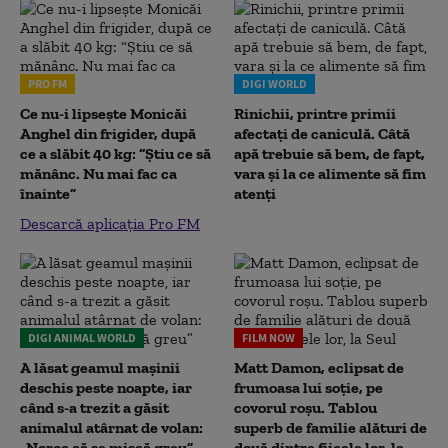
PRO FM
DIGI WORLD
Ce nu-i lipsește Monicăi
Rinichii, printre primii
Anghel din frigider, după
afectați de caniculă. Câtă
ce a slăbit 40 kg: “Știu ce să
apă trebuie să bem, de fapt,
mănânc. Nu mai fac ca
vara și la ce alimente să fim
înainte”
atenți
Descarcă aplicația Pro FM
DIGI ANIMAL WORLD
FILM NOW
A lăsat geamul mașinii
Matt Damon, eclipsat de
deschis peste noapte, iar
frumoasa lui soție, pe
când s-a trezit a găsit
covorul roșu. Tablou
animalul atârnat de volan:
superb de familie alături de
„Noroc că se mișcă greu”
două dintre fiicele lor, la