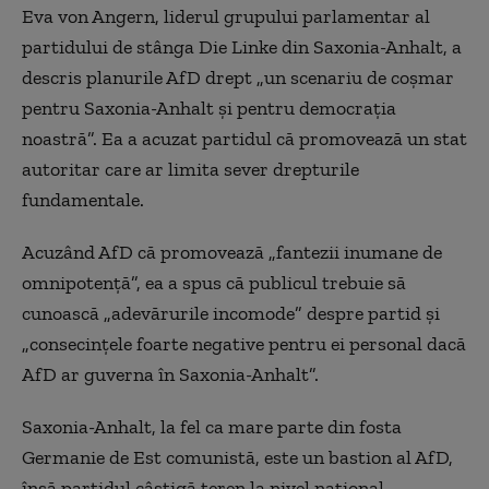
Eva von Angern, liderul grupului parlamentar al
partidului de stânga Die Linke din Saxonia-Anhalt, a
descris planurile AfD drept „un scenariu de coșmar
pentru Saxonia-Anhalt și pentru democrația
noastră”. Ea a acuzat partidul că promovează un stat
autoritar care ar limita sever drepturile
fundamentale.
Acuzând AfD că promovează „fantezii inumane de
omnipotență”, ea a spus că publicul trebuie să
cunoască „adevărurile incomode” despre partid și
„consecințele foarte negative pentru ei personal dacă
AfD ar guverna în Saxonia-Anhalt”.
Saxonia-Anhalt, la fel ca mare parte din fosta
Germanie de Est comunistă, este un bastion al AfD,
însă partidul câștigă teren la nivel național.