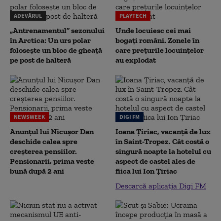
ADEVĂRUL
PLAYTECH
„Antrenamentul” sezonului
Unde locuiesc cei mai
în Arctica: Un urs polar
bogați români. Zonele în
folosește un bloc de gheață
care prețurile locuințelor
pe post de halteră
au explodat
NEWSWEEK
DIGI FM
Anunțul lui Nicușor Dan
Ioana Țiriac, vacanță de lux
deschide calea spre
în Saint-Tropez. Cât costă o
creșterea pensiilor.
singură noapte la hotelul cu
Pensionarii, prima veste
aspect de castel ales de
bună după 2 ani
fiica lui Ion Țiriac
Descarcă aplicația Digi FM