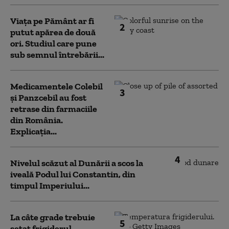
Viața pe Pământ ar fi
2
putut apărea de două
ori. Studiul care pune
sub semnul întrebării...
Medicamentele Colebil
3
și Panzcebil au fost
retrase din farmaciile
din România.
Explicația...
4
Nivelul scăzut al Dunării a scos la
iveală Podul lui Constantin, din
timpul Imperiului...
La câte grade trebuie
5
setat frigiderul.