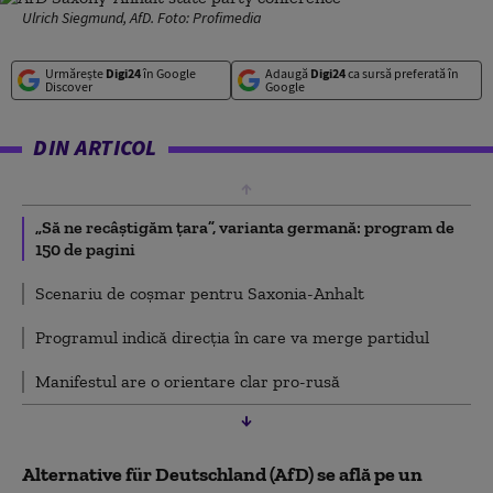
Ulrich Siegmund, AfD. Foto: Profimedia
Urmărește
Digi24
în Google
Adaugă
Digi24
ca sursă preferată în
Discover
Google
DIN ARTICOL
„Să ne recâștigăm țara”, varianta germană: program de
150 de pagini
Scenariu de coșmar pentru Saxonia-Anhalt
Programul indică direcția în care va merge partidul
Manifestul are o orientare clar pro-rusă
Alternative für Deutschland (AfD) se află pe un