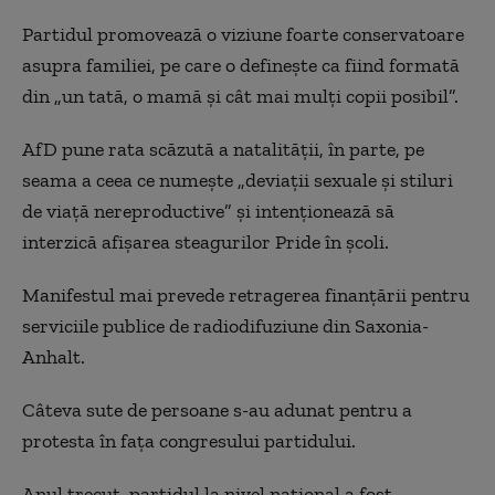
Partidul promovează o viziune foarte conservatoare
asupra familiei, pe care o definește ca fiind formată
din „un tată, o mamă și cât mai mulți copii posibil”.
AfD pune rata scăzută a natalității, în parte, pe
seama a ceea ce numește „deviații sexuale și stiluri
de viață nereproductive” și intenționează să
interzică afișarea steagurilor Pride în școli.
Manifestul mai prevede retragerea finanțării pentru
serviciile publice de radiodifuziune din Saxonia-
Anhalt.
Câteva sute de persoane s-au adunat pentru a
protesta în fața congresului partidului.
Anul trecut, partidul la nivel național a fost