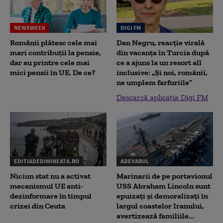
NEWSWEEK
DIGI FM
Românii plătesc cele mai
Dan Negru, reacție virală
mari contribuții la pensie,
din vacanța în Turcia după
dar au printre cele mai
ce a ajuns la un resort all
mici pensii în UE. De ce?
inclusive: „Și noi, românii,
ne umplem farfuriile”
Descarcă aplicația Digi FM
EDITIADEDIMINEATA.RO
ADEVARUL
Niciun stat nu a activat
Marinarii de pe portavionul
mecanismul UE anti-
USS Abraham Lincoln sunt
dezinformare în timpul
epuizați și demoralizați în
crizei din Ceuta
largul coastelor Iranului,
avertizează familiile...