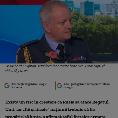
Sir Richard Knighton, șeful forțelor armate britanice. Foto: captură
video Sky News
Urmărește
Digi24
în Google
Adaugă
Digi24
ca sursă preferată în
Discover
Google
Există un risc în creștere ca Rusia să atace Regatul
Unit, iar „fiii și fiicele” națiunii trebuie să fie
pregătiți să lupte, a afirmat șeful forțelor armate