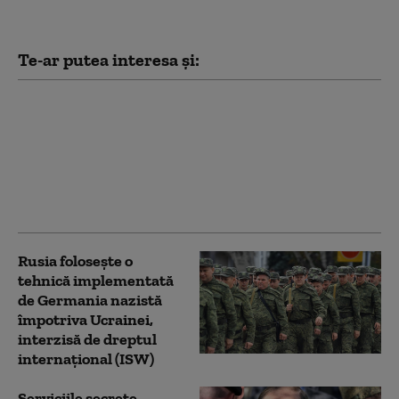
Te-ar putea interesa și:
Sprijinul pentru
războiul lui Putin, la
minime istorice: Ce a
declanșat schimbarea
de opinie în rândul
rușilor
Rusia folosește o
tehnică implementată
de Germania nazistă
împotriva Ucrainei,
interzisă de dreptul
internațional (ISW)
Serviciile secrete