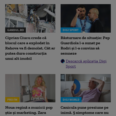
GANDUL.RO
DIGI SPORT
Ciprian Ciucu crede că
Răsturnare de situație: Pep
blocul care a explodat în
Guardiola l-a sunat pe
Rahova va fi demolat. Cât ar
Rodri și l-a convins să
putea dura construcția
semneze
unui alt imobil
Descarcă aplicația Digi
Sport
PRO FM
DIGI WORLD
Noua regină a muzicii pop
Canicula pune presiune pe
știe și marketing. Zara
inimă. 5 simptome care nu