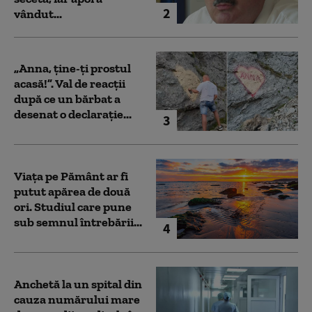
2
vândut...
„Anna, ţine-ţi prostul
acasă!”. Val de reacții
după ce un bărbat a
desenat o declarație...
3
Viața pe Pământ ar fi
putut apărea de două
ori. Studiul care pune
sub semnul întrebării...
4
Anchetă la un spital din
cauza numărului mare