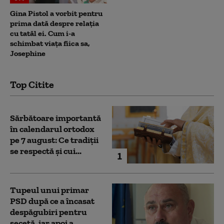
Gina Pistol a vorbit pentru
prima dată despre relația
cu tatăl ei. Cum i-a
schimbat viața fiica sa,
Josephine
Top Citite
Sărbătoare importantă
în calendarul ortodox
pe 7 august: Ce tradiții
se respectă și cui...
1
Tupeul unui primar
PSD după ce a încasat
despăgubiri pentru
secetă, iar apoi a