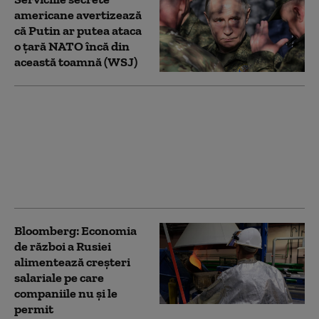
americane avertizează
că Putin ar putea ataca
o țară NATO încă din
această toamnă (WSJ)
Ucrainenii atacă din
nou cu drone
„Amazonul rusesc”.
Incendiu la un centru
logistic Wildberries din
Ekaterinburg
Bloomberg: Economia
de război a Rusiei
alimentează creşteri
salariale pe care
companiile nu şi le
permit