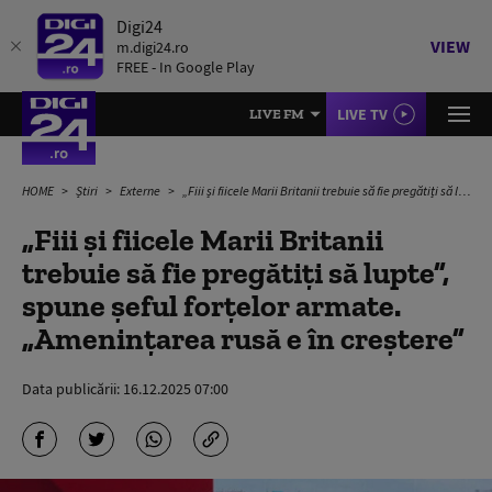
Digi24
VIEW
m.digi24.ro
FREE - In Google Play
LIVE TV
LIVE FM
HOME
Știri
Externe
„Fiii și fiicele Marii Britanii trebuie să fie pregătiți să lupte”, spune șeful forțelor armate. „Amenințarea rusă e în creștere”
„Fiii și fiicele Marii Britanii
trebuie să fie pregătiți să lupte”,
spune șeful forțelor armate.
„Amenințarea rusă e în creștere”
Data publicării:
16.12.2025 07:00