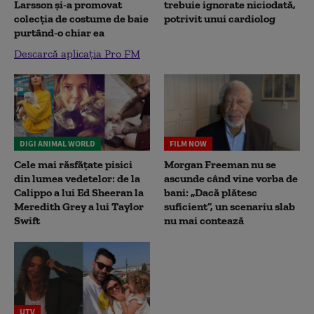
Larsson și-a promovat
trebuie ignorate niciodată,
colecția de costume de baie
potrivit unui cardiolog
purtând-o chiar ea
Descarcă aplicația Pro FM
DIGI ANIMAL WORLD
FILM NOW
Cele mai răsfățate pisici
Morgan Freeman nu se
din lumea vedetelor: de la
ascunde când vine vorba de
Calippo a lui Ed Sheeran la
bani: „Dacă plătesc
Meredith Grey a lui Taylor
suficient”, un scenariu slab
Swift
nu mai contează
UTV