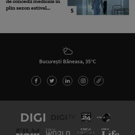
de concedii medicale în
plin sezon estival...
5
București Băneasa, 35°C