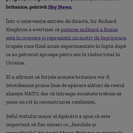
britanice, potrivit
Sky News
.
Într-o intervenție extrem de directă, Sir Richard
Knighton a avertizat că
puterea militară a Rusiei
este în creștere și reprezintă un motiv de îngrijorare
,
trupele ruse fiind acum experimentate în luptă după
ce au petrecut aproape patru ani în război total în
Ucraina.
El a afirmat că forțele armate britanice vor fi
întotdeauna prima linie de apărare alături de restul
alianței NATO, dar că întreaga societate trebuie să
joace un rol în reconstruirea rezilienței.
Șeful statului major al Apărării a spus că este
important să fim sinceri cu „familiile și
gospodăriile” din toată Marea Britanie cu privire la