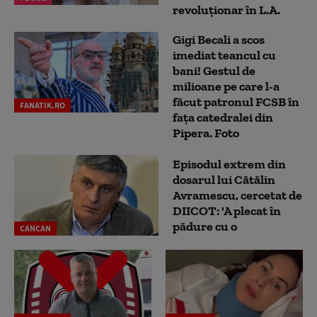
revoluționar în L.A.
Gigi Becali a scos
imediat teancul cu
bani! Gestul de
milioane pe care l-a
făcut patronul FCSB în
FANATIK.RO
fața catedralei din
Pipera. Foto
Episodul extrem din
dosarul lui Cătălin
Avramescu, cercetat de
DIICOT: 'A plecat în
pădure cu o
CANCAN