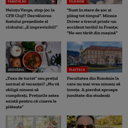
FANATIK.RO
FILM NOW
Neluțu Varga, stop-joc la
"Sunt în stare de șoc și
CFR Cluj!? Dezvăluirea
plâng tot timpul". Minnie
fostului președinte al
Driver a trecut printr-un
clubului: „E imprevizibil!”
accident teribil în Franța:
"Ne-am târât din mașină"
ADEVĂRUL
PLAYTECH
„Taxa de turist” sau prețul
Facultatea din România la
normal al vacanței? „Nu vă
care nu mai vrea nimeni să
obligă nimeni să
înveţe. A pierdut aproape
cumpărați. Prețurile astea
jumătate din studenţi
există pentru că cineva le
plătește”