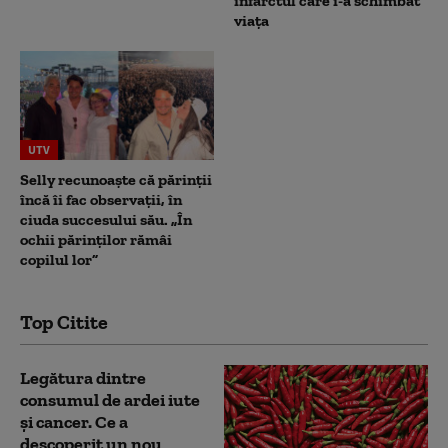
infarctul care i-a schimbat
viața
UTV
Selly recunoaște că părinții
încă îi fac observații, în
ciuda succesului său. „În
ochii părinților rămâi
copilul lor”
Top Citite
Legătura dintre
consumul de ardei iute
și cancer. Ce a
descoperit un nou