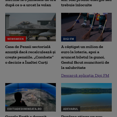
după ce s-a urcat la volan
trebuie înlocuite
NEWSWEEK
DIGI FM
Casa de Pensii sectorială
A câștigat un milion de
anunță dacă recalculează și
euro la loterie, apoi a
crește pensiile. „Combate”
aruncat biletul la gunoi.
o decizie a Înaltei Curți
Gestul făcut muncitorii de
la salubritate
Descarcă aplicația Digi FM
EDITIADEDIMINEATA.RO
ADEVARUL
Google Earth a devenit,
Dunărea atinge un nou