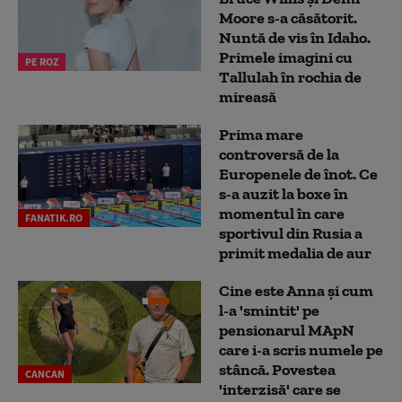
Moore s-a căsătorit.
Nuntă de vis în Idaho.
Primele imagini cu
PE ROZ
Tallulah în rochia de
mireasă
Prima mare
controversă de la
Europenele de înot. Ce
s-a auzit la boxe în
momentul în care
FANATIK.RO
sportivul din Rusia a
primit medalia de aur
Cine este Anna și cum
l-a 'smintit' pe
pensionarul MApN
care i-a scris numele pe
stâncă. Povestea
CANCAN
'interzisă' care se