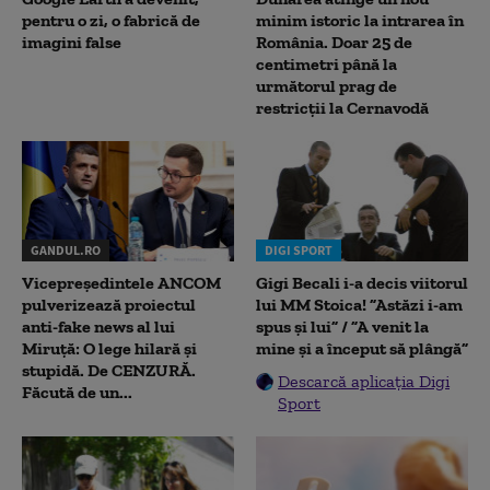
pentru o zi, o fabrică de
minim istoric la intrarea în
imagini false
România. Doar 25 de
centimetri până la
următorul prag de
restricții la Cernavodă
GANDUL.RO
DIGI SPORT
Vicepreședintele ANCOM
Gigi Becali i-a decis viitorul
pulverizează proiectul
lui MM Stoica! ”Astăzi i-am
anti-fake news al lui
spus și lui” / ”A venit la
Miruță: O lege hilară și
mine și a început să plângă”
stupidă. De CENZURĂ.
Descarcă aplicația Digi
Făcută de un...
Sport