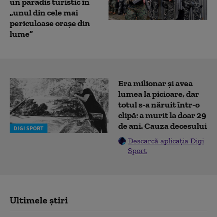
un paradis turistic în
„unul din cele mai
periculoase orașe din
lume”
Era milionar și avea
lumea la picioare, dar
totul s-a năruit într-o
clipă: a murit la doar 29
de ani. Cauza decesului
DIGI SPORT
Descarcă aplicația Digi
Sport
Ultimele știri