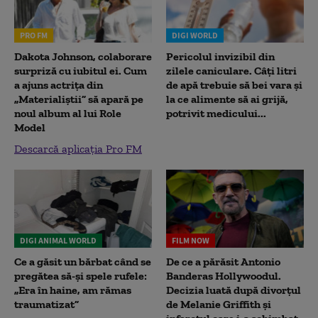
PRO FM
DIGI WORLD
Dakota Johnson, colaborare
Pericolul invizibil din
surpriză cu iubitul ei. Cum
zilele caniculare. Câți litri
a ajuns actrița din
de apă trebuie să bei vara și
„Materialiștii” să apară pe
la ce alimente să ai grijă,
noul album al lui Role
potrivit medicului...
Model
Descarcă aplicația Pro FM
DIGI ANIMAL WORLD
FILM NOW
Ce a găsit un bărbat când se
De ce a părăsit Antonio
pregătea să-și spele rufele:
Banderas Hollywoodul.
„Era în haine, am rămas
Decizia luată după divorțul
traumatizat”
de Melanie Griffith și