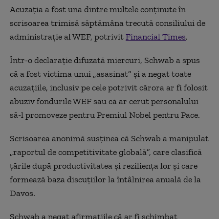
Acuzația a fost una dintre multele conținute în
scrisoarea trimisă săptămâna trecută consiliului de
administrație al WEF, potrivit
Financial Times
.
Într-o declarație difuzată miercuri, Schwab a spus
că a fost victima unui „asasinat” și a negat toate
acuzațiile, inclusiv pe cele potrivit cărora ar fi folosit
abuziv fondurile WEF sau că ar cerut personalului
să-l promoveze pentru Premiul Nobel pentru Pace.
Scrisoarea anonimă susținea că Schwab a manipulat
„raportul de competitivitate globală”, care clasifică
țările după productivitatea și reziliența lor și care
formează baza discuțiilor la întâlnirea anuală de la
Davos.
Schwab a negat afirmațiile că ar fi schimbat