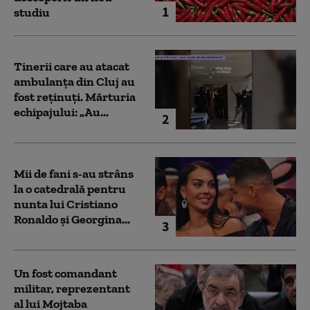
1
studiu
Tinerii care au atacat
ambulanța din Cluj au
fost reținuți. Mărturia
echipajului: „Au...
2
Mii de fani s-au strâns
la o catedrală pentru
nunta lui Cristiano
Ronaldo şi Georgina...
3
Un fost comandant
militar, reprezentant
al lui Mojtaba