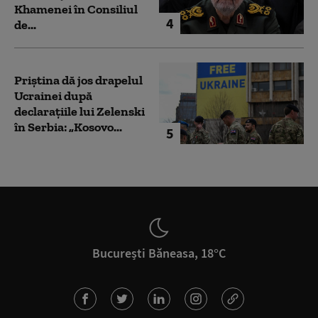
Khamenei în Consiliul
4
de...
Priștina dă jos drapelul
Ucrainei după
declarațiile lui Zelenski
în Serbia: „Kosovo...
5
București Băneasa, 18°C