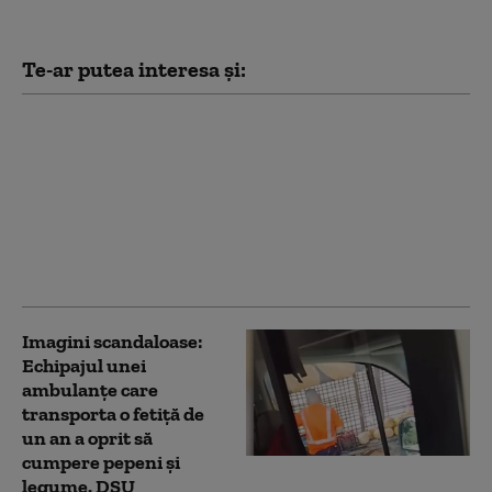
Te-ar putea interesa și:
Operațiune sub
acoperire: O reţea care
„fabrica” origini
românești pentru
cetățeni străini,
destructurată de
procurori
Imagini scandaloase:
Echipajul unei
ambulanțe care
transporta o fetiță de
un an a oprit să
cumpere pepeni și
legume. DSU