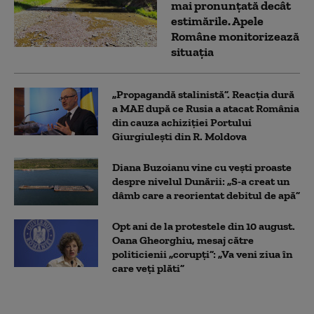
mai pronunțată decât
estimările. Apele
Române monitorizează
situația
„Propagandă stalinistă”. Reacția dură
a MAE după ce Rusia a atacat România
din cauza achiziției Portului
Giurgiulești din R. Moldova
Diana Buzoianu vine cu vești proaste
despre nivelul Dunării: „S-a creat un
dâmb care a reorientat debitul de apă”
Opt ani de la protestele din 10 august.
Oana Gheorghiu, mesaj către
politicienii „corupți”: „Va veni ziua în
care veţi plăti”