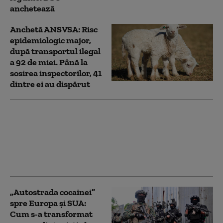
anchetează
Anchetă ANSVSA: Risc
epidemiologic major,
după transportul ilegal
a 92 de miei. Până la
sosirea inspectorilor, 41
dintre ei au dispărut
Fosta ambasadoare a
Ucrainei în SUA, Olga
Stefanîşina,
investigată pentru
corupţie
„Autostrada cocainei”
spre Europa și SUA:
Cum s-a transformat