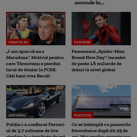
ascunde în...
FANATIK.RO
FILM NOW
„I-am spus că nu e
Fenomenul „Spider-Man:
Maradona”. Motivul pentru
Brand New Day”: încasări
care Târnovanu a pierdut
de peste 1,6 miliarde de
locul de titular la FCSB.
dolari la nivel global
Câți bani vrea Becali
ADEVĂRUL
PLAYTECH
Poliția i-a confiscat Ferrari-
Ce se întâmplă cu panourile
ul de 3,7 milioane de lire
fotovoltaice după 20-25 de
sterline la o jumătate de oră
ani. Mai produc energie sau