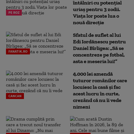
întâlniri cu potențial
uriaș pentru 3 zodii.
PE ROZ
Viața lor poate lua o
nouă direcție
Sfatul de suflet al lui
Edi Iordănescu pentru
Daniel Bîrligea: „Să se
FANATIK.RO
concentreze pe fotbal,
asta e meseria lui!”
4.000 lei amendă
tuturor românilor care
locuiesc la casă și fac
acest lucru în curte,
CANCAN
crezând că nu îi vede
nimeni