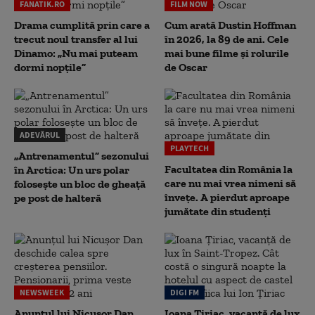
FANATIK.RO
FILM NOW
Drama cumplită prin care a
Cum arată Dustin Hoffman
trecut noul transfer al lui
în 2026, la 89 de ani. Cele
Dinamo: „Nu mai puteam
mai bune filme și rolurile
dormi nopțile”
de Oscar
ADEVĂRUL
PLAYTECH
„Antrenamentul” sezonului
Facultatea din România la
în Arctica: Un urs polar
care nu mai vrea nimeni să
folosește un bloc de gheață
înveţe. A pierdut aproape
pe post de halteră
jumătate din studenţi
NEWSWEEK
DIGI FM
Anunțul lui Nicușor Dan
Ioana Țiriac, vacanță de lux