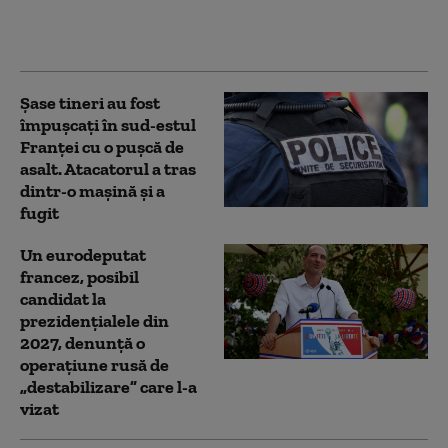
sosirea inspectorilor, 41
dintre ei au dispărut
Şase tineri au fost
împuşcați în sud-estul
Franţei cu o pușcă de
asalt. Atacatorul a tras
dintr-o maşină și a
fugit
Un eurodeputat
francez, posibil
candidat la
prezidențialele din
2027, denunţă o
operaţiune rusă de
„destabilizare” care l-a
vizat