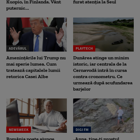
Kuopio, în Finlanda. Vânt
furat atenția la Seul
puternic...
ADEVĂRUL
PLAYTECH
Amenințările lui Trump nu
Dunărea atinge un minim
mai sperie lumea. Cum
istoric, iar centrala de la
tratează capitalele lumii
Cernavodă intră în cursa
retorica Casei Albe
contra cronometru. Ce
urmează după scufundarea
barjelor
NEWSWEEK
DIGI FM
România poate ajunge
„Anna, ţine-ţi prostul