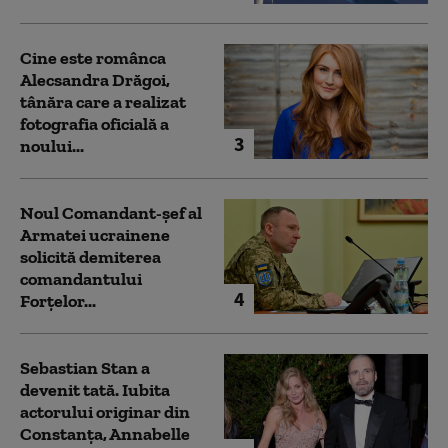
Cine este românca
Alecsandra Drăgoi,
tânăra care a realizat
fotografia oficială a
3
noului...
Noul Comandant-șef al
Armatei ucrainene
solicită demiterea
comandantului
4
Forțelor...
Sebastian Stan a
devenit tată. Iubita
actorului originar din
Constanța, Annabelle