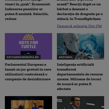
vineri în „junk”. Economist:
acasă!" Reacţii după ce un
Indexarea pensiilor ar
bărbat a desenat o
putea fi anulată. Salariile,
declaraţie de dragoste pe o
reduse
stâncă, în Transfăgărăşan
Descarcă aplicația Digi FM
EDITIADEDIMINEATA.RO
ADEVARUL
Parlamentul European a
Inteligența artificială
lansat un joc gratuit în care
transformă
utilizatorii controlează o
departamentele de resurse
campanie de dezinformare
umane. Milioane de locuri
de muncă ar putea fi
afectate