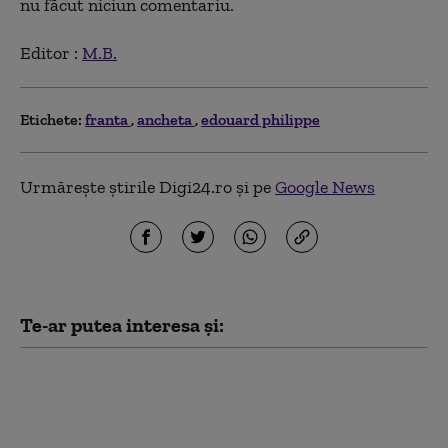
nu făcut niciun comentariu.
Editor :
M.B.
Etichete:
franta
ancheta
edouard philippe
Urmărește știrile Digi24.ro și pe
Google News
Te-ar putea interesa și:
Anchetă ANSVSA: Risc
epidemiologic major,
după transportul ilegal
a 92 de miei. Până la