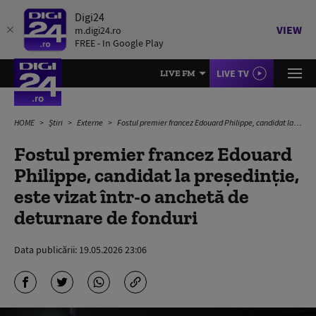
Digi24
VIEW
m.digi24.ro
FREE - In Google Play
LIVE TV
LIVE FM
HOME
Știri
Externe
Fostul premier francez Edouard Philippe, candidat la preşedinţie, este vizat într-o anchetă de deturnare de fonduri
Fostul premier francez Edouard
Philippe, candidat la preşedinţie,
este vizat într-o anchetă de
deturnare de fonduri
Data publicării:
19.05.2026 23:06