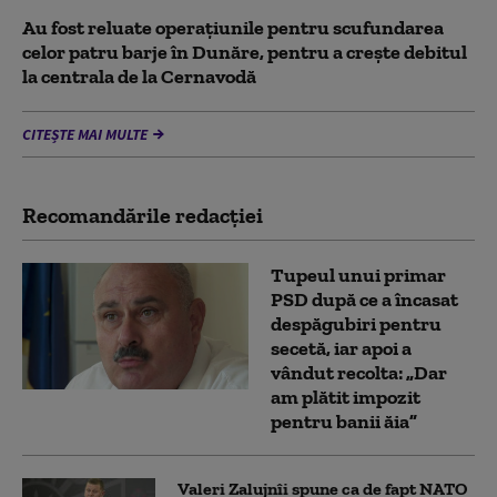
Au fost reluate operațiunile pentru scufundarea
celor patru barje în Dunăre, pentru a crește debitul
la centrala de la Cernavodă
CITEȘTE MAI MULTE
Recomandările redacţiei
Tupeul unui primar
PSD după ce a încasat
despăgubiri pentru
secetă, iar apoi a
vândut recolta: „Dar
am plătit impozit
pentru banii ăia”
Valeri Zalujnîi spune ca de fapt NATO