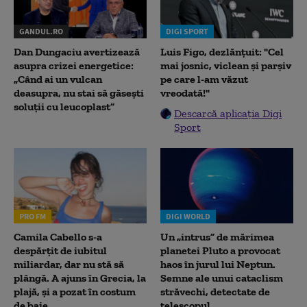
GANDUL.RO
DIGI SPORT
Dan Dungaciu avertizează
Luis Figo, dezlănțuit: "Cel
asupra crizei energetice:
mai josnic, viclean și parșiv
„Când ai un vulcan
pe care l-am văzut
deasupra, nu stai să găsești
vreodată!"
soluții cu leucoplast”
Descarcă aplicația Digi
Sport
PRO FM
DIGI WORLD
Camila Cabello s-a
Un „intrus” de mărimea
despărțit de iubitul
planetei Pluto a provocat
miliardar, dar nu stă să
haos în jurul lui Neptun.
plângă. A ajuns în Grecia, la
Semne ale unui cataclism
plajă, și a pozat în costum
străvechi, detectate de
de baie
telescopul...