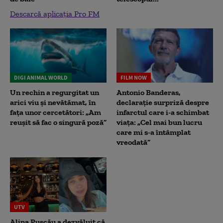
Descarcă aplicația Pro FM
DIGI ANIMAL WORLD
FILM NOW
Un rechin a regurgitat un
Antonio Banderas,
arici viu și nevătămat, în
declarație surpriză despre
fața unor cercetători: „Am
infarctul care i-a schimbat
reușit să fac o singură poză”
viața: „Cel mai bun lucru
care mi s-a întâmplat
vreodată”
UTV
Alina Pușcău a dezvăluit că