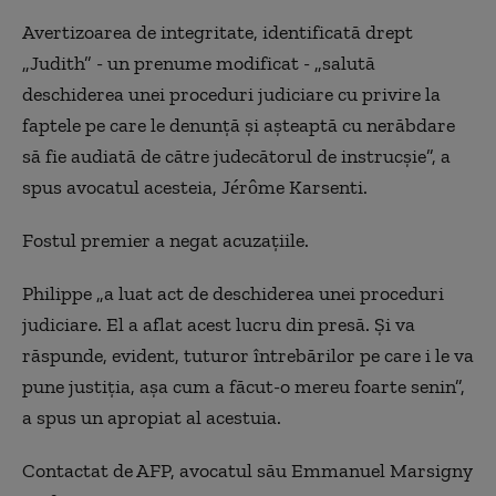
Avertizoarea de integritate, identificată drept
„Judith” - un prenume modificat - „salută
deschiderea unei proceduri judiciare cu privire la
faptele pe care le denunţă şi aşteaptă cu nerăbdare
să fie audiată de către judecătorul de instrucşie”, a
spus avocatul acesteia, Jérôme Karsenti.
Fostul premier a negat acuzațiile.
Philippe „a luat act de deschiderea unei proceduri
judiciare. El a aflat acest lucru din presă. Şi va
răspunde, evident, tuturor întrebărilor pe care i le va
pune justiţia, aşa cum a făcut-o mereu foarte senin”,
a spus un apropiat al acestuia.
Contactat de AFP, avocatul său Emmanuel Marsigny