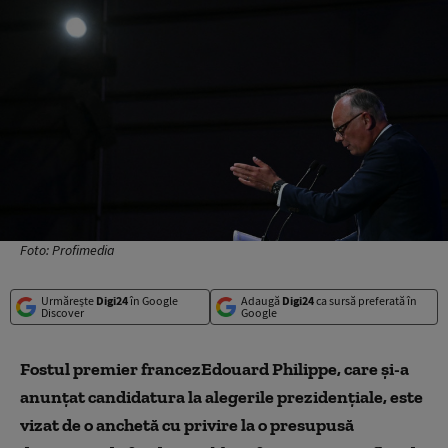
Foto: Profimedia
Urmărește
Digi24
în Google
Adaugă
Digi24
ca sursă preferată în
Discover
Google
Fostul premier francezEdouard Philippe, care și-a
anunțat candidatura la alegerile prezidenţiale, este
vizat de o anchetă cu privire la o presupusă