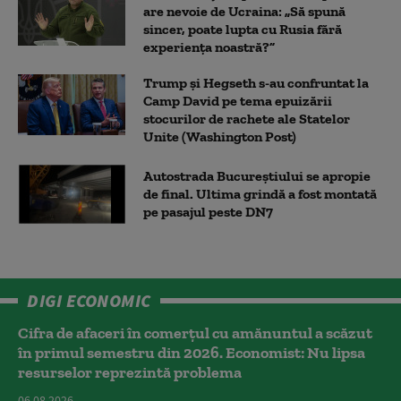
are nevoie de Ucraina: „Să spună
sincer, poate lupta cu Rusia fără
experiența noastră?”
Trump şi Hegseth s-au confruntat la
Camp David pe tema epuizării
stocurilor de rachete ale Statelor
Unite (Washington Post)
Autostrada Bucureștiului se apropie
de final. Ultima grindă a fost montată
pe pasajul peste DN7
DIGI ECONOMIC
Cifra de afaceri în comerțul cu amănuntul a scăzut
în primul semestru din 2026. Economist: Nu lipsa
resurselor reprezintă problema
06.08.2026