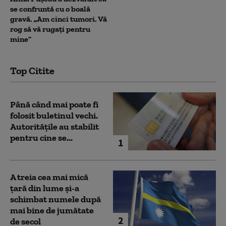
se confruntă cu o boală
gravă. „Am cinci tumori. Vă
rog să vă rugați pentru
mine”
Top Citite
Până când mai poate fi
folosit buletinul vechi.
Autoritățile au stabilit
pentru cine se...
1
A treia cea mai mică
țară din lume și-a
schimbat numele după
mai bine de jumătate
2
de secol