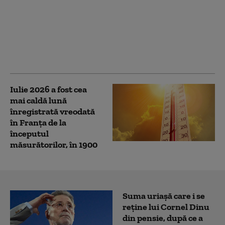
Peste 150 de migranţi
au fost salvați de pe un
vas care a luat foc în
Canalul Mânecii
Iulie 2026 a fost cea
mai caldă lună
înregistrată vreodată
în Franța de la
începutul
măsurătorilor, în 1900
Suma uriașă care i se
reține lui Cornel Dinu
din pensie, după ce a