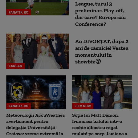
League, turul 3
preliminar. Play-off,
FANATIK.RO
dar care? Europa sau
Conference?
Au DIVORȚAT, după 2
ani de căsnicie! Vestea
momentului în
showbiz😮
CANCAN
FANATIK.RO
FILM NOW
Meteorologii AccuWeather,
Soția lui Matt Damon,
avertisment pentru
frumoasa balului într-o
delegația Universității
rochie albastru regal,
Craiova: vreme extremă la
mulată pe corp. Luciana a