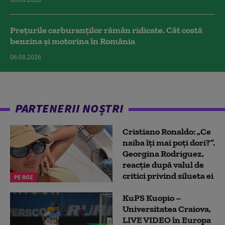
Prețurile carburanților rămân ridicate. Cât costă
benzina și motorina în România
06.08.2026
PARTENERII NOȘTRI
Cristiano Ronaldo: „Ce
naiba îți mai poți dori?”.
Georgina Rodriguez,
reacție după valul de
critici privind silueta ei
PE ROZ
KuPS Kuopio –
Universitatea Craiova,
LIVE VIDEO în Europa