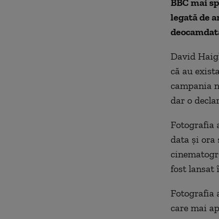
BBC mai spu
legată de a
deocamdată
David Haigh
că au exista
campania no
dar o decla
Fotografia 
data şi ora 
cinematogra
fost lansat
Fotografia 
care mai ap