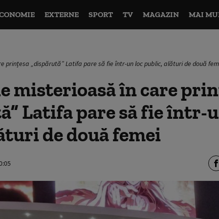
CONOMIE
EXTERNE
SPORT
TV
MAGAZIN
MAI MU
e prințesa „dispărută” Latifa pare să fie într-un loc public, alături de două fem
e misterioasă în care pri
” Latifa pare să fie într-u
lături de două femei
0:05