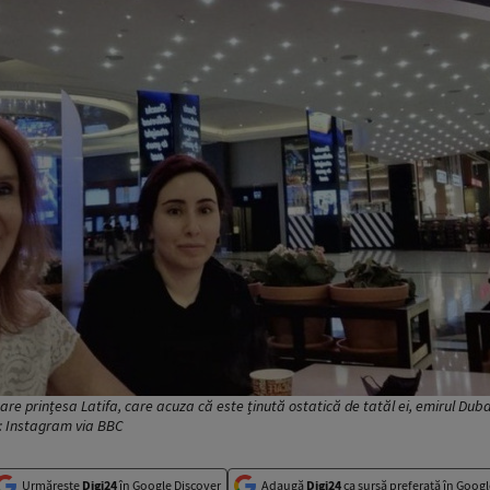
are prințesa Latifa, care acuza că este ținută ostatică de tatăl ei, emirul Dub
o: Instagram via BBC
Urmărește
Digi24
în Google Discover
Adaugă
Digi24
ca sursă preferată în Googl