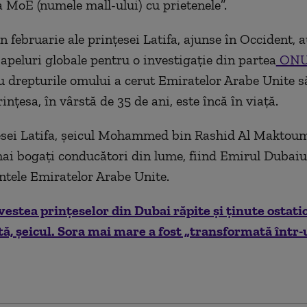
 MoE (numele mall-ului) cu prietenele”.
n februarie ale prințesei Latifa, ajunse în Occident, 
apeluri globale pentru o investigaţie din partea
ON
drepturile omului a cerut Emiratelor Arabe Unite s
inţesa, în vârstă de 35 de ani, este încă în viaţă.
esei Latifa, șeicul Mohammed bin Rashid Al Maktoum
mai bogați conducători din lume, fiind Emirul Dubaiul
ntele Emiratelor Arabe Unite.
vestea prințeselor din Dubai răpite și ținute ostati
tă, șeicul. Sora mai mare a fost „transformată într