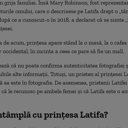
în grija familiei. Însă Mary Robinson, fost reprezen
turile omului, care o descrisese pe Latifa drept o „tâ
upă ce a cunoscut-o în 2018, a declarat că se simte „
țesei.
ia de acum, prințesa apare stând la o masă, la o cafe
 occidental, în incinta a ceea ce pare să fie un mall.
ază că nu poate confirma autenticitatea fotografiei ș
bile alte informații. Totuși, un prieten al prințesei L
 ea este în fotografie. De asemenea, prietenii Latifei
că le recunosc pe ambele femei şi că Latifa este o am
ntâmplă cu prințesa Latifa?