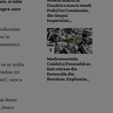
Nivelul scăzut al
e, ci este
Dunării a scos la iveală
espre care
Podul lui Constantin,
din timpul
Imperiului...
„Confirmăm
ve în
omentarii,
5
Medicamentele
Colebil și Panzcebil au
 ce ar arăta
fost retrase din
e vedea un
farmaciile din
România. Explicația...
n”, care a
ouă femei
 „Seara