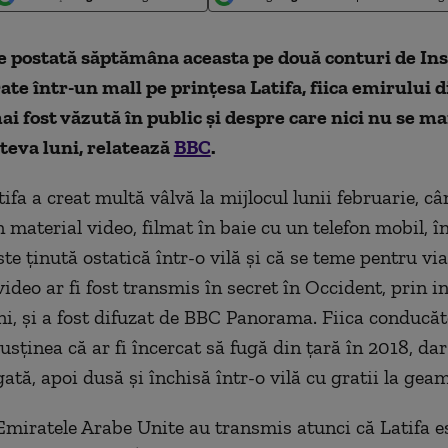
ie postată săptămâna aceasta pe două conturi de I
rate într-un mall pe prinţesa Latifa, fiica emirului 
ai fost văzută în public și despre care nici nu se ma
teva luni, relatează
BBC
.
ifa a creat multă vâlvă la mijlocul lunii februarie, câ
 material video, filmat în baie cu un telefon mobil, î
te ţinută ostatică într-o vilă şi că se teme pentru via
video ar fi fost transmis în secret în Occident, prin 
ni, și a fost difuzat de BBC Panorama. Fiica conducăt
usținea că ar fi încercat să fugă din țară în 2018, da
gată, apoi dusă și închisă într-o vilă cu gratii la geam
Emiratele Arabe Unite au transmis atunci că Latifa es