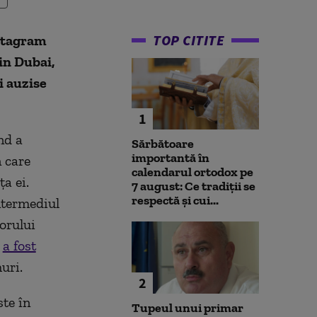
TOP CITITE
nstagram
din Dubai,
i auzise
1
nd a
Sărbătoare
importantă în
n care
calendarul ortodox pe
ţa ei.
7 august: Ce tradiții se
respectă și cui...
intermediul
orului
r
a fost
uri.
2
te în
Tupeul unui primar