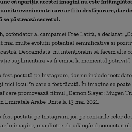
ne că apariția acestei imagini nu este întâmplătoar
numite evenimente care ar fi în desfășurare, dar d
 se păstrează secretul.
, cofondator al campaniei Free Latifa, a declarat: 
t mai multe evoluţii potenţial semnificative şi poziti
astră. Deocamdată, nu intenţionăm să facem alte c
raţie suplimentară va fi emisă la momentul potrivit”.
a fost postată pe Instagram, dar nu include metadate
și nici locul în care a fost făcută. În imagine se poat
f care promovează filmul „Demon Slayer: Mugen Trai
 în Emiratele Arabe Unite la 13 mai 2021.
a fost postată pe Instagram, joi, pe conturile celor d
ar în imagine, una dintre ele adăugând comentariul: