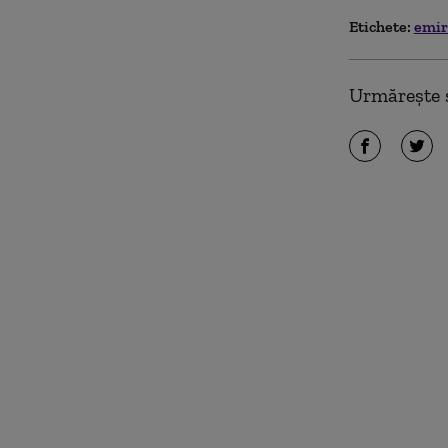
Etichete:
emir
Urmărește ș