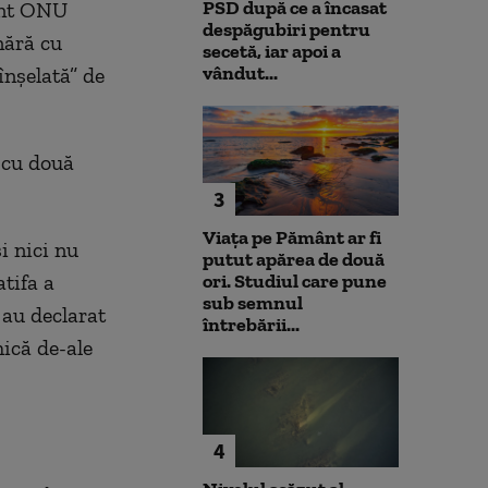
PSD după ce a încasat
tant ONU
despăgubiri pentru
nără cu
secetă, iar apoi a
vândut...
înșelată” de
a cu două
3
Viața pe Pământ ar fi
i nici nu
putut apărea de două
atifa a
ori. Studiul care pune
sub semnul
 au declarat
întrebării...
ică de-ale
4