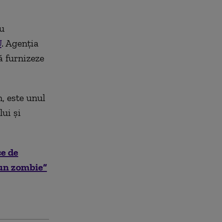
au
U
. Agenţia
ă furnizeze
, este unul
ui și
ce de
-un zombie”