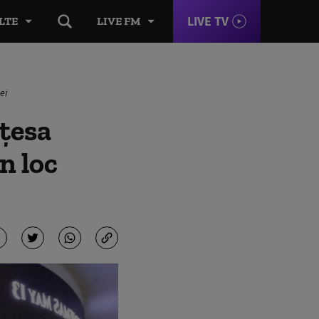
LIVE TV
LTE
LIVE FM
ei
nțesa
n loc