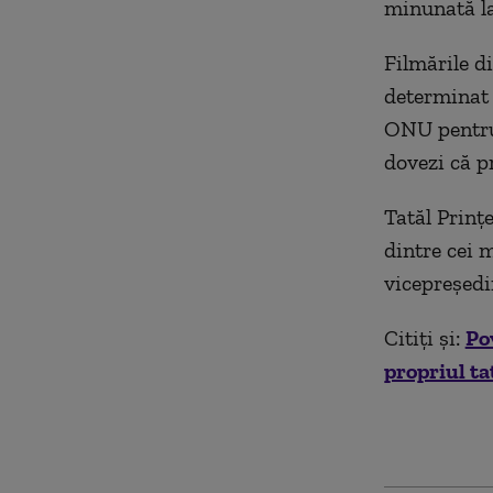
minunată la
Filmările di
determinat 
ONU pentru 
dovezi că pr
Tatăl Prinț
dintre cei 
vicepreședi
Citiți și:
Po
propriul ta