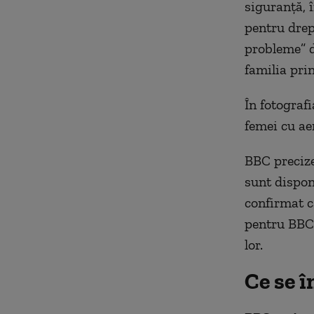
siguranță, 
pentru drep
probleme” d
familia prin
În fotograf
femei cu aer
BBC precize
sunt disponi
confirmat că
pentru BBC 
lor.
Ce se î