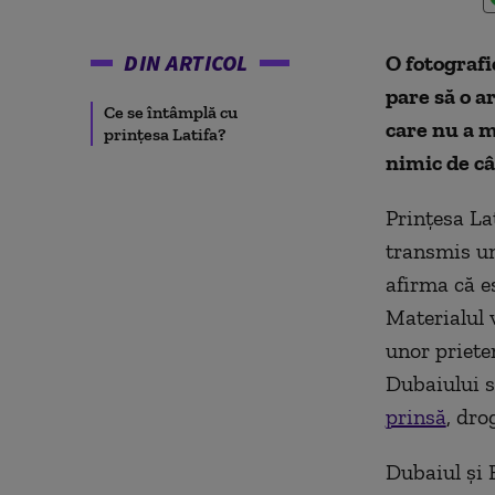
DIN ARTICOL
O fotograf
pare să o a
Ce se întâmplă cu
care nu a m
prințesa Latifa?
nimic de câ
Prințesa Lat
transmis un
afirma că es
Materialul 
unor priete
Dubaiului s
prinsă
, dro
Dubaiul și 