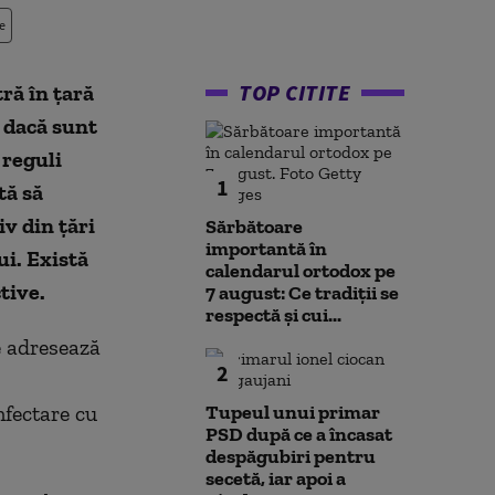
e
TOP CITITE
ră în țară
, dacă sunt
 reguli
1
tă să
v din țări
Sărbătoare
importantă în
ui. Există
calendarul ortodox pe
tive.
7 august: Ce tradiții se
respectă și cui...
e adresează
2
nfectare cu
Tupeul unui primar
PSD după ce a încasat
despăgubiri pentru
secetă, iar apoi a