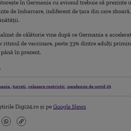
ătorește în Germania cu avionul trebuie să prezinte u
inte de îmbarcare, indiferent de țara din care zboară
ănătății.
alizat de călătorie vine după ce Germania a accelera
v ritmul de vaccinare, peste 33% dintre adulți primin
până în prezent.
.
mania
turisti
relaxare restrictii
pandemie de covid-19
tirile Digi24.ro și pe
Google News