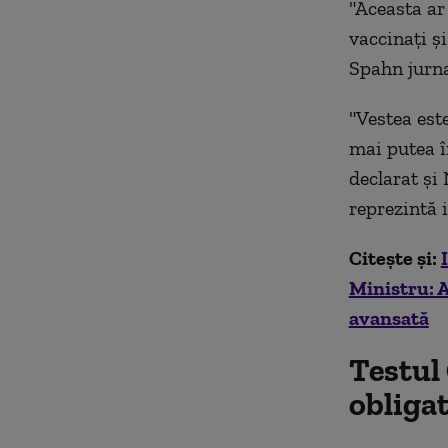
"Aceasta ar 
vaccinați și
Spahn jurnal
"Vestea est
mai putea î
declarat și
reprezintă 
Citește și:
Ministru: A
avansată
Testul
obliga