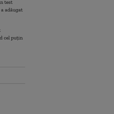
n test
, a adăugat
t
d cel puțin