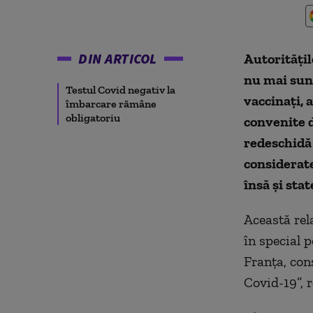
DIN ARTICOL
Autoritățil
nu mai sunt
Testul Covid negativ la
vaccinați, 
îmbarcare rămâne
obligatoriu
convenite 
redeschidă 
considerate
însă și sta
Această rel
în special p
Franța, con
Covid-19”, 