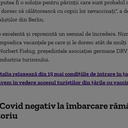
putea fi o soluție pentru părinții care sunt probabil 
 doresc să călătorească cu copiii lor nevaccinați", a d
iștilor din Berlin.
e excelentă şi reprezintă un semnal de încredere. Ni
mpiedica vacanţele pe care şi le doresc atât de mulţi
 Norbert Fiebig, preşedintele asociaţiei germane DRV
industria turismului.
Italia relaxează din 15 mai condiţiile de intrare în ţa
vem în vedere accesul turiștilor din țările cu vacci
 Covid negativ la îmbarcare răm
toriu