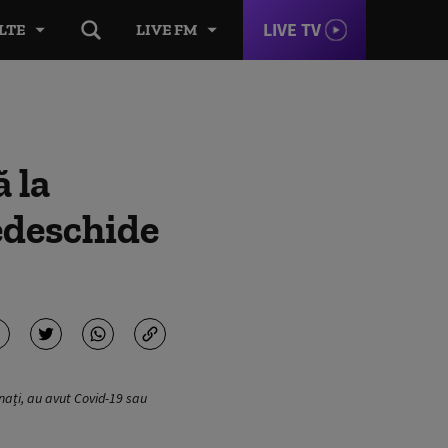
LIVE TV
LTE
LIVE FM
 la
redeschide
nați, au avut Covid-19 sau