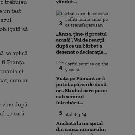
sc trebuiau
vândut...
e un test
cazul
3
 obligată să
„Anna, ţine-ţi prostul
acasă!”. Val de reacții
după ce un bărbat a
desenat o declarație...
nă se aplică
fi Franța.
4
ermania și
Viața pe Pământ ar fi
icat, cum ar
putut apărea de două
ori. Studiul care pune
sub semnul
întrebării...
r vine după
5
l, „o rată
Anchetă la un spital
din cauza numărului