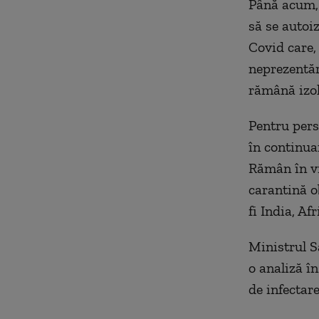
Până acum, 
să se autoiz
Covid care, 
neprezentăr
rămână izola
Pentru pers
în continua
Rămân în vi
carantină o
fi India, Af
Ministrul S
o analiză î
de infectare