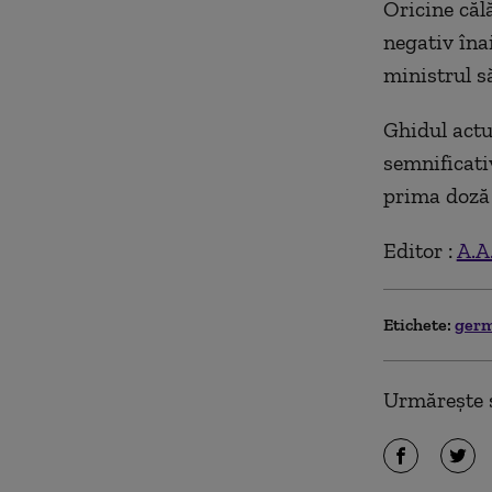
Oricine căl
negativ îna
ministrul s
Ghidul actu
semnificati
prima doză 
Editor :
A.A
Etichete:
ger
Urmărește ș