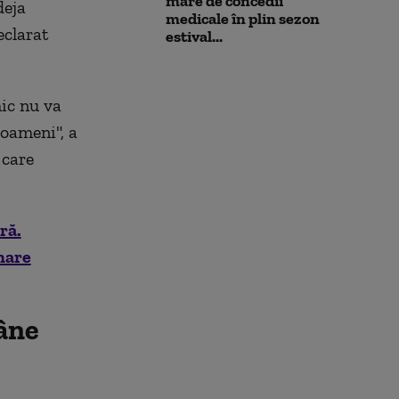
mare de concedii
deja
medicale în plin sezon
eclarat
estival...
mic nu va
 oameni", a
 care
ră.
nare
âne