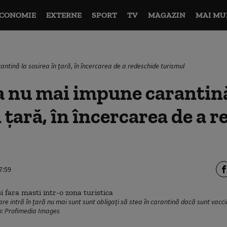
CONOMIE
EXTERNE
SPORT
TV
MAGAZIN
MAI MU
tină la sosirea în țară, în încercarea de a redeschide turismul
 nu mai impune carantină
n țară, în încercarea de a 
7:59
e intră în țară nu mai sunt sunt obligați să stea în carantină dacă sunt vacci
to: Profimedia Images