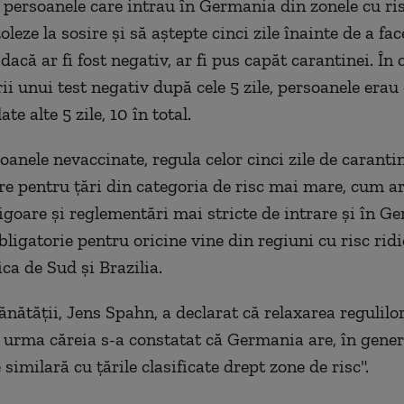
persoanele care intrau în Germania din zonele cu ri
oleze la sosire și să aștepte cinci zile înainte de a fac
dacă ar fi fost negativ, ar fi pus capăt carantinei. În 
ii unui test negativ după cele 5 zile, persoanele erau
te alte 5 zile, 10 în total.
oanele nevaccinate, regula celor cinci zile de caranti
re pentru țări din categoria de risc mai mare, cum ar 
goare și reglementări mai stricte de intrare și în G
bligatorie pentru oricine vine din regiuni cu risc rid
rica de Sud și Brazilia.
ănătății, Jens Spahn, a declarat că relaxarea regulilo
n urma căreia s-a constatat că Germania are, în genera
 similară cu țările clasificate drept zone de risc".