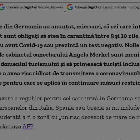
Urmărește
Digi24
în Google Discover
Adaugă
Digi24
ca sursă preferată în Googl
e din Germania au anunțat, miercuri, că cei care int
 sunt obligați să stea în carantină între 5 și 10 zile
au avut Covid-19 sau prezintă un test negativ. Noile
de cabinetul cancelarului Angela Merkel sunt meni
domeniul turismului și să primească turiști inclusi
 a avea risc ridicat de transmitere a coronavirusul
te pentru care se aplică în continuare măsuri restric
axare a regulilor pentru cei care intră în Germania s
ersoanelor din Italia, Spania sau Grecia și nu include
siderată a fi o zonă cu „un risc deosebit de mare de i
relatează
AFP
.