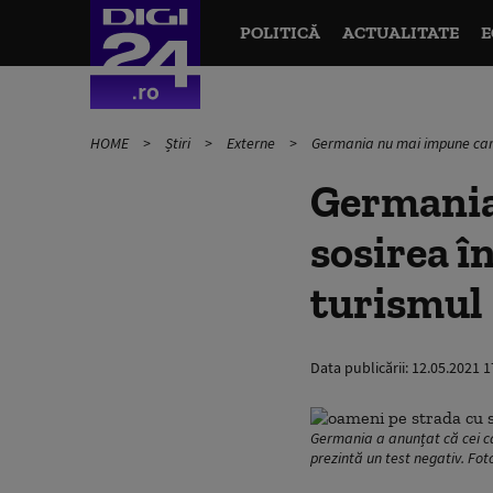
POLITICĂ
ACTUALITATE
E
HOME
Știri
Externe
Germania nu mai impune caran
Germania
sosirea î
turismul
Data publicării:
12.05.2021 1
Germania a anunțat că cei car
prezintă un test negativ. Fo