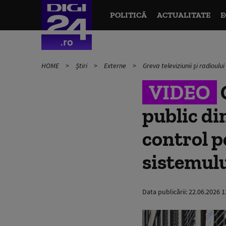
POLITICĂ
ACTUALITATE
E
HOME
Știri
Externe
Greva televiziunii și radioul
VIDEO
G
public di
control p
sistemulu
Data publicării:
22.06.2026 1