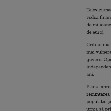
Televiziune
vedea finan
de milioane
de euro).
Criticii mă
mai vulnerab
guvern. Opo
independenț
ani.
Planul apro
renunțarea l
populație ș
urma să pri