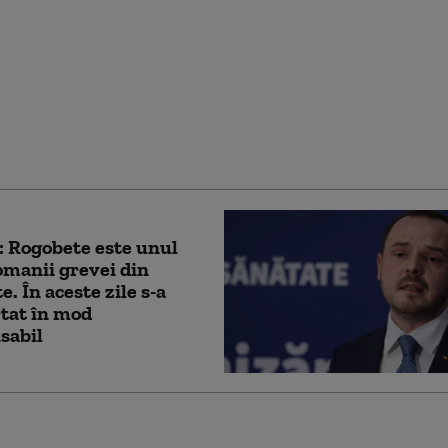
 istorică în Republica
a: numărul raioanelor
 trei ori mai mic, iar
tre localități se unesc
ar
: Rogobete este unul
omanii grevei din
e. În aceste zile s-a
tat în mod
sabil
n spitale.