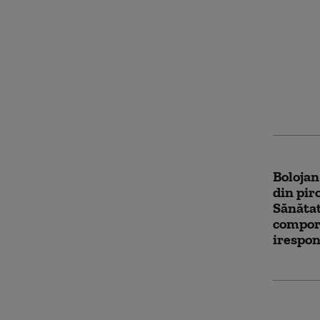
Reformă
Moldov
va fi de
70% din
volunt
Bolojan
din pir
Sănătat
compor
irespon
Grevă î