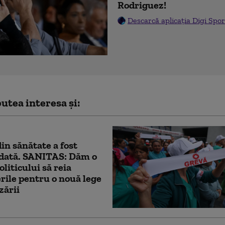
Rodriguez!
Descarcă aplicația Digi Spor
utea interesa și:
in sănătate a fost
dată. SANITAS: Dăm o
oliticului să reia
rile pentru o nouă lege
zării