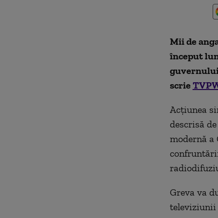
Mii de anga
început lun
guvernului
scrie
TVPW
Acțiunea si
descrisă de
modernă a 
confruntării
radiodifuzi
Greva va du
televiziuni