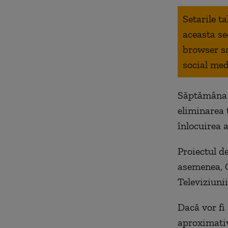
Setarile t
aceasta se
browser s
social med
Săptămâna t
eliminarea 
înlocuirea a
Proiectul d
asemenea, C
Televiziunii
Dacă vor fi
aproximativ