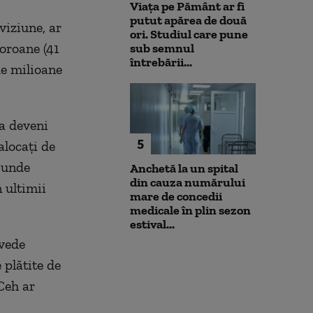
Viața pe Pământ ar fi
putut apărea de două
viziune, ar
ori. Studiul care pune
oroane (41
sub semnul
întrebării...
de milioane
ea deveni
5
alocați de
 unde
Anchetă la un spital
din cauza numărului
 ultimii
mare de concedii
medicale în plin sezon
estival...
evede
 plătite de
Ceh ar