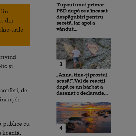
Tupeul unui primar
PSD după ce a încasat
 din
despăgubiri pentru
ct din
secetă, iar apoi a
vândut...
okie-urile
privind
3
ic și
„Anna, ţine-ţi prostul
acasă!”. Val de reacții
după ce un bărbat a
conferi, de
desenat o declarație...
inanțele
a publice cu
4
 licență.