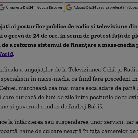
Urmărește
Digi24
în Google Discover
Adaugă
Digi24
ca sursă preferată în Googl
jați ai posturilor publice de radio și televiziune di
i o grevă de 24 de ore, în semn de protest față de p
 de a reforma sistemul de finanțare a mass-media p
orld
.
ndicală a angajaților de la Televiziunea Cehă și Radi
 specialiștii în mass-media ca fiind fără precedent în
Cehiei, marchează cea mai mare escaladare de până
 care durează de luni de zile între posturile de televi
une și guvernul condus de Andrej Babiš.
ce la întârzierea sau suspendarea unor servicii, iar a
i poartă haine de culoare neagră în fața camerelor de 