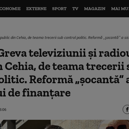
CONOMIE
EXTERNE
SPORT
TV
MAGAZIN
MAI MU
ui public din Cehia, de teama trecerii sub control politic. Reformă „șocantă” a s
reva televiziunii și radio
n Cehia, de teama trecerii
olitic. Reformă „șocantă” 
i de finanțare
3:06