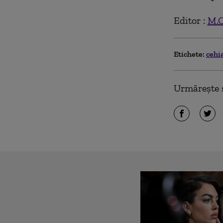
Editor :
M.
Etichete:
cehi
Urmărește ș