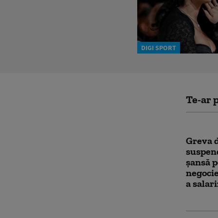
DIGI SPORT
Te-ar p
Greva d
suspen
şansă p
negocie
a salari