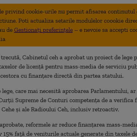
ale privind cookie-urile nu permit afisarea continutul
ctiune. Poti actualiza setarile modulelor coookie dire
au de
Gestionați preferințele
– e nevoie sa accepti co
ia
recută, Cabinetul ceh a aprobat un proiect de lege 
taxelor de licență pentru mass-media de serviciu publ
cestora cu finanțare directă din partea statului.
e lege, care mai necesită aprobarea Parlamentului, ar 
urții Supreme de Conturi competența de a verifica f
 Cehe și ale Radioului Ceh, inclusiv retroactiv.
 aprobate, reformele ar reduce finanțarea mass-medi
 15% față de veniturile actuale generate din taxele de