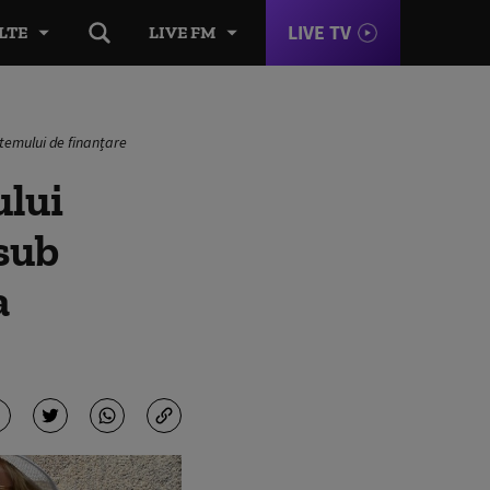
LIVE TV
LTE
LIVE FM
istemului de finanțare
ului
 sub
a