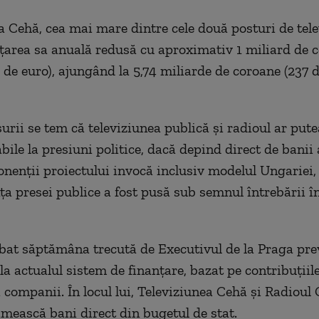
a Cehă, cea mai mare dintre cele două posturi de tele
țarea sa anuală redusă cu aproximativ 1 miliard de c
 de euro), ajungând la 5,74 miliarde de coroane (237 
surii se tem că televiziunea publică și radioul ar put
ile la presiuni politice, dacă depind direct de banii 
nenții proiectului invocă inclusiv modelul Ungariei,
a presei publice a fost pusă sub semnul întrebării în
bat săptămâna trecută de Executivul de la Praga pr
a actualul sistem de finanțare, bazat pe contribuțiile
i companii. În locul lui, Televiziunea Cehă și Radioul 
mească bani direct din bugetul de stat.