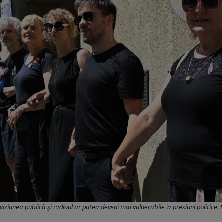
eviziunea publică și radioul ar putea deveni mai vulnerabile la presiuni politice.