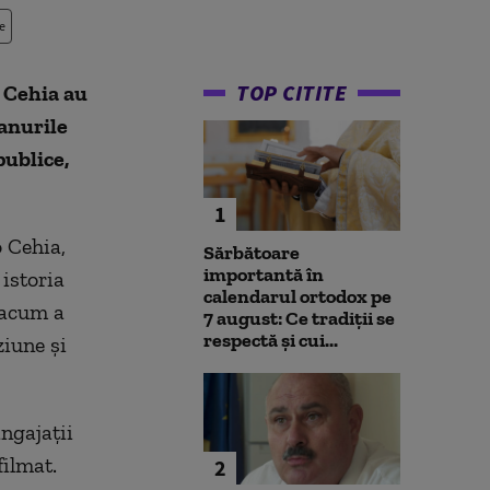
e
TOP CITITE
n Cehia au
lanurile
ublice,
1
o Cehia,
Sărbătoare
importantă în
 istoria
calendarul ortodox pe
 acum a
7 august: Ce tradiții se
respectă și cui...
ziune și
ngajații
filmat.
2