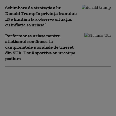
Schimbare de strategie a lui
Donald Trump în privința Iranului:
„Ne limităm la a observa situația,
cu inflația sa uriașă”
Performanțe uriașe pentru
atletismul românesc, la
campionatele mondiale de tineret
din SUA. Două sportive au urcat pe
podium
Drone și rachete
distruse cu viteza
luminii: Unul dintre
cele mai ambițioase
proiecte ale armatei
SUA, la un pas să fie
realizat