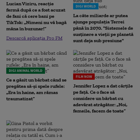
Lucian Viziru, reacție
DIGI WORLD
fermă după ce a fost acuzat
La câte miliarde ar putea
de fani că cere bani pe
ajunge populația Terrei
TikTok: „Nimeni nu vă bagă
până în 2070. "Sistemele de
mâna în buzunar!”
susținere a vieții pe planetă
Descarcă aplicația Pro FM
sunt deja sub presiune"
DIGI ANIMAL WORLD
FILM NOW
Ce a găsit un bărbat când se
Jennifer Lopez a dat cărțile
pregătea să-și spele rufele:
pe față. Ce o face să
„Era în haine, am rămas
considere un bărbat cu
traumatizat”
adevărat atrăgător: „Noi,
femeile, facem de toate”