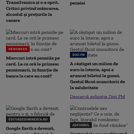
Transilvanica și s-a oprit.
pensiei
Critici privind mâncarea,
alcoolul și prețurile la
cazare
NEWSWEEK
DIGI FM
Miercuri intră pensiile pe
A câștigat un milion de
card. La ce oră le primesc
euro la loterie, apoi a
pensionarii, în funcție de
aruncat biletul la gunoi.
banca la care au cont?
Gestul făcut muncitorii de
la salubritate
Descarcă aplicația Digi FM
EDITIADEDIMINEATA.RO
ADEVARUL
Google Earth a devenit,
Controalele sau neglijența?