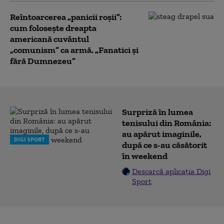
Reîntoarcerea „panicii roșii”:
cum folosește dreapta
americană cuvântul
„comunism” ca armă. „Fanatici și
fără Dumnezeu”
Surpriză în lumea
tenisului din România:
au apărut imaginile,
DIGI SPORT
după ce s-au căsătorit
în weekend
Descarcă aplicația Digi
Sport