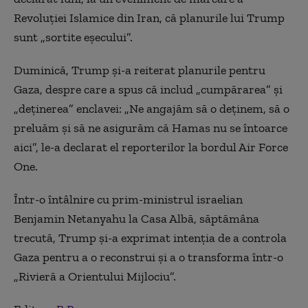
Revoluţiei Islamice din Iran, că planurile lui Trump
sunt „sortite eşecului”.
Duminică, Trump şi-a reiterat planurile pentru
Gaza, despre care a spus că includ „cumpărarea” şi
„deţinerea” enclavei: „Ne angajăm să o deţinem, să o
preluăm şi să ne asigurăm că Hamas nu se întoarce
aici”, le-a declarat el reporterilor la bordul Air Force
One.
Într-o întâlnire cu prim-ministrul israelian
Benjamin Netanyahu la Casa Albă, săptămâna
trecută, Trump şi-a exprimat intenţia de a controla
Gaza pentru a o reconstrui şi a o transforma într-o
„Rivieră a Orientului Mijlociu”.