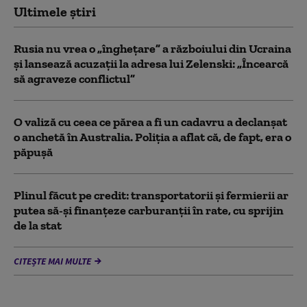
Ultimele știri
Rusia nu vrea o „înghețare” a războiului din Ucraina
și lansează acuzații la adresa lui Zelenski: „Încearcă
să agraveze conflictul”
O valiză cu ceea ce părea a fi un cadavru a declanșat
o anchetă în Australia. Poliția a aflat că, de fapt, era o
păpușă
Plinul făcut pe credit: transportatorii și fermierii ar
putea să-și finanțeze carburanții în rate, cu sprijin
de la stat
CITEȘTE MAI MULTE