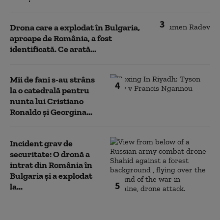
3
Drona care a explodat în Bulgaria,
aproape de România, a fost
identificată. Ce arată...
Mii de fani s-au strâns
4
la o catedrală pentru
nunta lui Cristiano
Ronaldo şi Georgina...
Incident grav de
securitate: O dronă a
intrat din România în
Bulgaria şi a explodat
5
la...