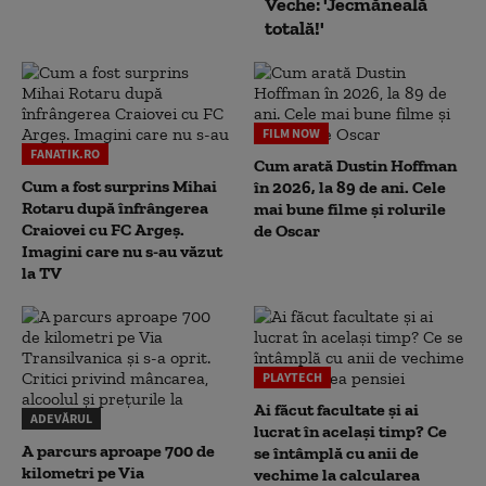
Veche: 'Jecmăneală
totală!'
FILM NOW
FANATIK.RO
Cum arată Dustin Hoffman
Cum a fost surprins Mihai
în 2026, la 89 de ani. Cele
Rotaru după înfrângerea
mai bune filme și rolurile
Craiovei cu FC Argeș.
de Oscar
Imagini care nu s-au văzut
la TV
PLAYTECH
Ai făcut facultate și ai
ADEVĂRUL
lucrat în același timp? Ce
A parcurs aproape 700 de
se întâmplă cu anii de
kilometri pe Via
vechime la calcularea