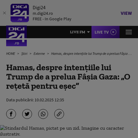
Digi24
VIEW
m.digi24.ro
FREE - In Google Play
LIVE TV
LIVE FM
HOME
Știri
Externe
Hamas, despre intențiile lui Trump de a prelua Fâșia Gaza: „O reţetă pentru eşec”
Hamas, despre intențiile lui
Trump de a prelua Fâșia Gaza: „O
reţetă pentru eşec”
Data publicării:
10.02.2025 12:35