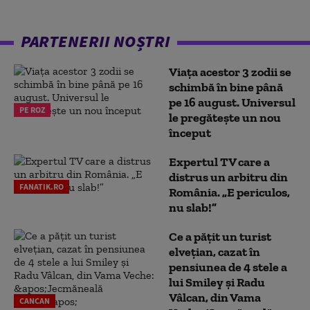
PARTENERII NOȘTRI
Viața acestor 3 zodii se
schimbă în bine până
pe 16 august. Universul
PE ROZ
le pregătește un nou
început
Expertul TV care a
distrus un arbitru din
FANATIK.RO
România. „E periculos,
nu slab!”
Ce a pățit un turist
elvețian, cazat în
pensiunea de 4 stele a
lui Smiley și Radu
Vâlcan, din Vama
CANCAN