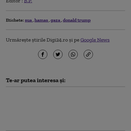
Editor :
B.P.
Etichete:
sua
hamas
gaza
donald trump
Urmărește știrile Digi24.ro și pe
Google News
Te-ar putea interesa și:
Pentagonul cere industriei de
apărare din SUA să accelereze
producția și livrarea de arme:
„Ciclurile de dezvoltare sunt
inacceptabile”