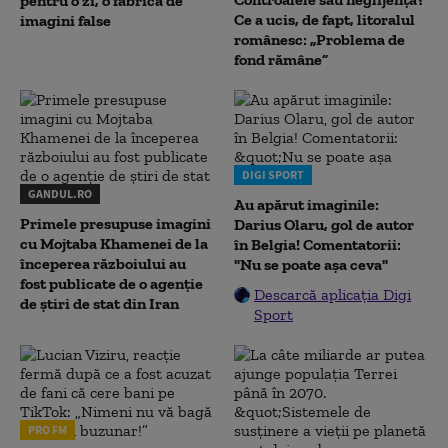
pentru o zi, o fabrică de
Ce a ucis, de fapt, litoralul
imagini false
românesc: „Problema de
fond rămâne”
DIGI SPORT
GANDUL.RO
Au apărut imaginile:
Primele presupuse imagini
Darius Olaru, gol de autor
cu Mojtaba Khamenei de la
în Belgia! Comentatorii:
începerea războiului au
"Nu se poate așa ceva"
fost publicate de o agenție
Descarcă aplicația Digi
de știri de stat din Iran
Sport
PRO FM