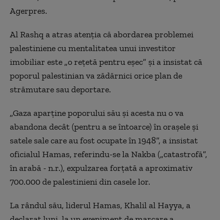
Agerpres.
Al Rashq a atras atenţia că abordarea problemei
palestiniene cu mentalitatea unui investitor
imobiliar este „o reţetă pentru eşec” şi a insistat că
poporul palestinian va zădărnici orice plan de
strămutare sau deportare.
„Gaza aparţine poporului său şi acesta nu o va
abandona decât (pentru a se întoarce) în oraşele şi
satele sale care au fost ocupate în 1948”, a insistat
oficialul Hamas, referindu-se la Nakba („catastrofă”,
în arabă - n.r.), expulzarea forţată a aproximativ
700.000 de palestinieni din casele lor.
La rândul său, liderul Hamas, Khalil al Hayya, a
declarat luni, la un eveniment de marcare a