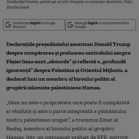
Stindardul Hamas, pictat pe un zid. Imagine cu caracter ilustrativ. Foto:
Shutterstock
Urmărește
Digi24
în Google
Adaugă
Digi24
ca sursă preferată în
Discover
Google
Declaraţiile preşedintelui american Donald Trump
despre cumpărarea şi preluarea controlului asupra
Fâşiei Gaza sunt „absurde” şi reflectă o „profundă
ignoranţă” despre Palestina şi Orientul Mijlociu, a
declarat luni un membru al biroului politic al
grupării islamiste palestiniene Hamas.
„Gaza nu este o proprietate care poate fi cumpărată
şi vândută şi este o parte integrantă a pământului
nostru palestinian ocupat”, a transmis Ezzat al
Rashq, membru al biroului politic al grupării
Hamas, într-un comunicat preluat de EFE, potrivit