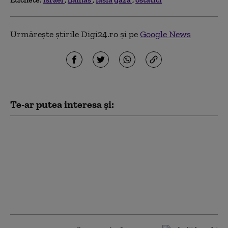
Urmărește știrile Digi24.ro și pe
Google News
Te-ar putea interesa și:
„Consiliul pentru Pace”
al lui Trump a elaborat
un plan pentru Fâșia
Gaza, dar
bombardamentele
israeliene s-au
intensificat