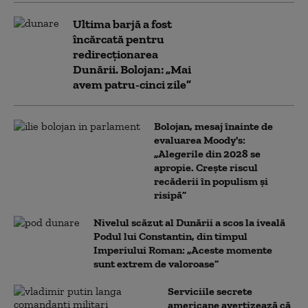
Ultima barjă a fost
încărcată pentru
redirecționarea
Dunării. Bolojan: „Mai
avem patru-cinci zile”
Bolojan, mesaj înainte de
evaluarea Moody's:
„Alegerile din 2028 se
apropie. Crește riscul
recăderii în populism și
risipă”
Nivelul scăzut al Dunării a scos la iveală
Podul lui Constantin, din timpul
Imperiului Roman: „Aceste momente
sunt extrem de valoroase”
Serviciile secrete
americane avertizează că