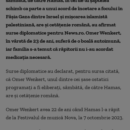
sâmbătă, de către Hamas, în cel de-al şaptelea
schimb ca parte a unui acord de încetare a focului în
Fâșia Gaza dintre Israel și mişcarea islamistă
palestiniană, are şi cetăţenie română, au afirmat
surse diplomatice pentru News.ro. Omer Wenkert,
în vârstă de 23 de ani, suferă de o boală autoimună,
iar familia s-a temut că răpitorii nu i-au acordat
medicaţia necesară.
Surse diplomatice au declarat, pentru sursa citată,
că Omer Wenkert, unul dintre cei şase ostatici
programaţi a fi eliberaţi, sâmbătă, de către Hamas,
are şi cetăţenie română.
Omer Wenkert avea 22 de ani când Hamas l-a răpit
de la Festivalul de muzică Nova, la 7 octombrie 2023.