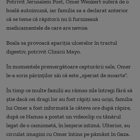
Potrivit Jerusalem Post, Omer Wenkert suferă de o
boală autoimună, iar familia sa a declarat anterior
că se teme că răpitorii nu îi furnizează
medicamentele de care are nevoie.
Boala sa provoacă apariţia ulcerelor în tractul
digestiv, potrivit Clinicii Mayo.
În momentele premergătoare capturării sale, Omer
le-a scris părinţilor săi că este „speriat de moarte”.
În timp ce multe familii au rămas zile întregi fără să
ştie dacă cei dragi lor au fost răpiţi sau ucişi, familia
lui Omer a fost informată la câteva ore după răpire,
după ce Hamas a postat un videoclip cu tânărul
legat de o camionetă, în lenjerie intimă. Ulterior, au
circulat imagini cu Omer întins pe pământ în Gaza.