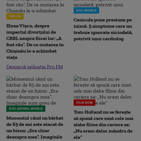
DIGI WORLD
PRO FM
Canicula pune presiune pe
Elena Vîșcu, despre
inimă. 5 simptome care nu
impactul divorțului de
trebuie ignorate niciodată,
CRBL asupra fiicei lor: „A
potrivit unui cardiolog
fost rău”. De ce mutarea în
Chișinău le-a schimbat
viața
Descarcă aplicația Pro FM
FILM NOW
DIGI ANIMAL WORLD
Tom Holland nu se ferește
Momentul când un bărbat
să spună care sunt cele mai
de 65 de ani este atacat de
slabe filme din cariera sa:
un bizon: „Era chiar
„Nu eram deloc mândru de
deasupra mea”. Imaginile
ele”