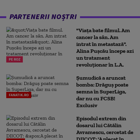
PARTENERII NOȘTRI
"Viața bate filmul. Am
cancer la sân. Am
intrat în metastază".
Alina Pușcău începe azi
un tratament
PE ROZ
revoluționar în L.A.
Șumudică a aruncat
bomba: Drăguș poate
semna în SuperLiga,
FANATIK.RO
dar nu cu FCSB!
Exclusiv
Episodul extrem din
dosarul lui Cătălin
Avramescu, cercetat de
DIICOT: 'A plecat în