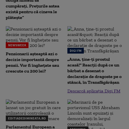
obligă nimeni să
cumpărați. Prețurile astea
există pentru că cineva le
plătește”
NEWSWEEK
DIGI FM
Pensionarii așteaptă azi o
„Anna, ţine-ţi prostul
decizie importantă despre
acasă!" Reacţii după ce un
pensii. Vor fi înghețate sau
bărbat a desenat o
crescute cu 200 lei?
declaraţie de dragoste pe o
stâncă, în Transfăgărăşan
Descarcă aplicația Digi FM
EDITIADEDIMINEATA.RO
Parlamentul European a