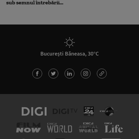
sub semnul întrebării...
București Băneasa, 30°C