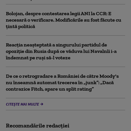
Bolojan, despre contestarea legii ANI la CCR: E
necesară o verificare. Modificările au fost făcute cu
țintă politică
Reacția neașteptată a singurului partidul de
opoziţie din Rusia după ce văduva lui Navalnîi i-a
îndemnat pe ruși să-l voteze
De ce o retrogradare a României de către Moody's
nu înseamnă automat trecerea în „junk”: „Dacă
contrazice Fitch, apare un split rating”
CITEȘTE MAI MULTE
Recomandările redacţiei