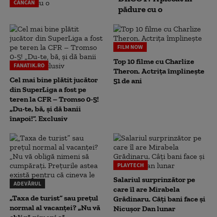
CANCAN
pădure cu o
FILM NOW
Top 10 filme cu Charlize
FANATIK.RO
Theron. Actrița împlinește
Cel mai bine plătit jucător
51 de ani
din SuperLiga a fost pe
teren la CFR – Tromso 0-5!
„Du-te, bă, și dă banii
înapoi!”. Exclusiv
PLAYTECH
Salariul surprinzător pe
ADEVĂRUL
care îl are Mirabela
„Taxa de turist” sau prețul
Grădinaru. Câţi bani face şi
normal al vacanței? „Nu vă
Nicuşor Dan lunar