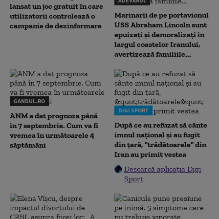
ADEVARUL
lansat un joc gratuit în care
Marinarii de pe portavionul
utilizatorii controlează o
USS Abraham Lincoln sunt
campanie de dezinformare
epuizați și demoralizați în
largul coastelor Iranului,
avertizează familiile...
GANDUL.RO
DIGI SPORT
ANM a dat prognoza până
După ce au refuzat să cânte
în 7 septembrie. Cum va fi
imnul naţional şi au fugit
vremea în următoarele 4
din ţară, "trădătoarele" din
săptămâni
Iran au primit vestea
Descarcă aplicația Digi
Sport