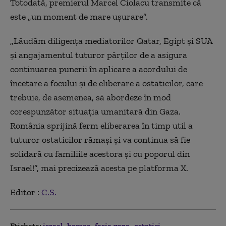
Totodată, premierul Marcel Ciolacu transmite că
este „un moment de mare ușurare”.
„Lăudăm diligența mediatorilor Qatar, Egipt și SUA
și angajamentul tuturor părților de a asigura
continuarea punerii în aplicare a acordului de
încetare a focului și de eliberare a ostaticilor, care
trebuie, de asemenea, să abordeze în mod
corespunzător situația umanitară din Gaza.
România sprijină ferm eliberarea în timp util a
tuturor ostaticilor rămași și va continua să fie
solidară cu familiile acestora și cu poporul din
Israel!”, mai precizează acesta pe platforma X.
Editor :
C.S.
Etichete:
israel
hamas
fasia gaza
ostatici