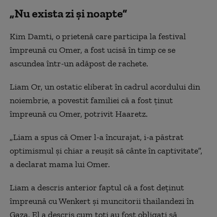
„Nu exista zi şi noapte”
Kim Damti, o prietenă care participa la festival
împreună cu Omer, a fost ucisă în timp ce se
ascundea într-un adăpost de rachete.
Liam Or, un ostatic eliberat în cadrul acordului din
noiembrie, a povestit familiei că a fost ţinut
împreună cu Omer, potrivit Haaretz.
„Liam a spus că Omer l-a încurajat, i-a păstrat
optimismul şi chiar a reuşit să cânte în captivitate”,
a declarat mama lui Omer.
Liam a descris anterior faptul că a fost deţinut
împreună cu Wenkert şi muncitorii thailandezi în
Gaza. El a descris cum toţi au fost obligaţi să