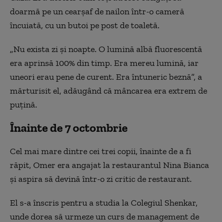
doarmă pe un cearşaf de nailon într-o cameră
încuiată, cu un butoi pe post de toaletă.
„Nu exista zi şi noapte. O lumină albă fluorescentă
era aprinsă 100% din timp. Era mereu lumină, iar
uneori erau pene de curent. Era întuneric beznă”, a
mărturisit el, adăugând că mâncarea era extrem de
puţină.
Înainte de 7 octombrie
Cel mai mare dintre cei trei copii, înainte de a fi
răpit, Omer era angajat la restaurantul Nina Bianca
şi aspira să devină într-o zi critic de restaurant.
El s-a înscris pentru a studia la Colegiul Shenkar,
unde dorea să urmeze un curs de management de