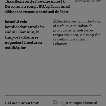
„Axa Rezistenței” revine în forță.
De ce nu au reușit SUA și Israelul să
slăbească rețeaua condusă de Iran
Israelul reia
bombardamentele în
sudul Libanului, în
timp ce la Roma se
negociază încetarea
ostilităților
Netanyahu confirmă
că Israelul nu a
acceptat proiectul lui
Trump pentru Gaza:
„Nu este planul
nostru”
Cel mai important