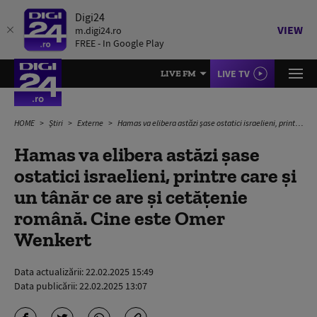
Digi24
VIEW
m.digi24.ro
FREE - In Google Play
LIVE TV
LIVE FM
HOME
Știri
Externe
Hamas va elibera astăzi șase ostatici israelieni, printre care și un tânăr ce are și cetăţenie română. Cine este Omer Wenkert
Hamas va elibera astăzi șase
ostatici israelieni, printre care și
un tânăr ce are și cetăţenie
română. Cine este Omer
Wenkert
Data actualizării:
22.02.2025 15:49
Data publicării:
22.02.2025 13:07