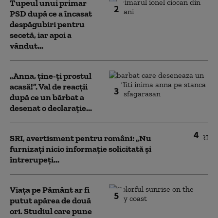
Tupeul unui primar
2
PSD după ce a încasat
despăgubiri pentru
secetă, iar apoi a
vândut...
„Anna, ţine-ţi prostul
acasă!”. Val de reacții
3
după ce un bărbat a
desenat o declarație...
4
SRI, avertisment pentru români: „Nu
furnizați nicio informație solicitată și
întrerupeți...
Viața pe Pământ ar fi
5
putut apărea de două
ori. Studiul care pune