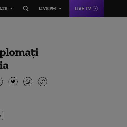
LIVE TV
LTE
LIVE FM
iplomați
ia
e