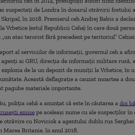
eritoriul ceh în 2014, presupuşii autori fiind identifi
cei suspectaţi de Londra în dosarul otrăvirii fostului
 Skripal, în 2018. Premierul ceh Andrej Babis a decla
 la Vrbetice (estul Republicii Cehe) în care două pers
 „un atac terorist fără precedent pe teritoriul” Cehiei
aport al serviciilor de informaţii, guvernul ceh a afi
agenţi ai GRU, direcţia de informaţii militare rusă, a
n explozia de la un depozit de muniţii la Vrbetice, în 
 jumătate. Această deflagraţie a cauzat moartea a do
at pagube materiale importante.
ău, poliţia cehă a anunţat că este în căutarea a
doi b
ruseşti emise
pe aceleaşi nume cu ale suspecţilor în
de otrăvire cu Noviciok a agentului dublu rus Serghei 
în Marea Britanie, în anul 2018.