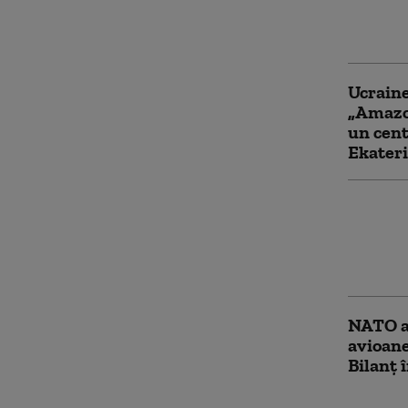
ataca o
aceast
Ucraine
„Amazon
un cent
Ekater
Bloomb
război 
creşter
compani
NATO a
avioane
Bilanț 