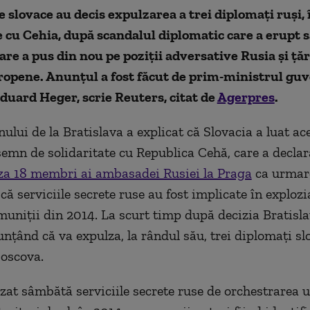
e slovace au decis expulzarea a trei diplomați ruși,
e cu Cehia, după scandalul diplomatic care a erupt
care a pus din nou pe poziții adversative Rusia și țăr
ropene. Anunțul a fost făcut de prim-ministrul gu
Eduard Heger, scrie Reuters, citat de
Agerpres
.
ului de la Bratislava a explicat că Slovacia a luat ac
emn de solidaritate cu Republica Cehă, care a decla
za 18 membri ai ambasadei Rusiei la Praga
ca urmar
că serviciile secrete ruse au fost implicate în explozi
muniţii din 2014. La scurt timp după decizia Bratisla
nţând că va expulza, la rândul său, trei diplomaţi slo
Moscova.
zat sâmbătă serviciile secrete ruse de orchestrarea u