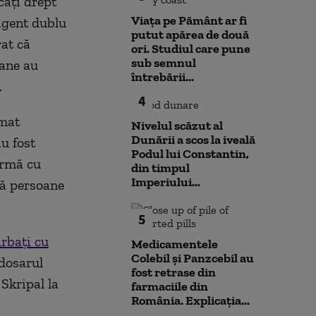
caţi drept
Viața pe Pământ ar fi
 agent dublu
putut apărea de două
rat că
ori. Studiul care pune
sub semnul
oane au
întrebării...
.
4
rmat
Nivelul scăzut al
Dunării a scos la iveală
u fost
Podul lui Constantin,
urmă cu
din timpul
Imperiului...
uă persoane
5
ărbaţi cu
Medicamentele
Colebil și Panzcebil au
 dosarul
fost retrase din
Skripal la
farmaciile din
România. Explicația...