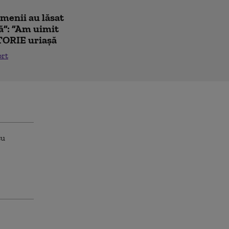
amenii au lăsat
ă”: ”Am uimit
TORIE uriașă
ort