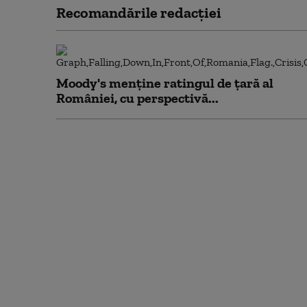
Recomandările redacţiei
Moody's menține ratingul de țară al
României, cu perspectivă...