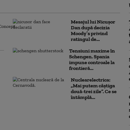
Mesajul lui Nicușor
Dan după decizia
Moody’s privind
ratingul de...
Tensiuni maxime în
Schengen. Spania
impune controale la
frontieră...
Nuclearelectrica:
„Mai putem câștiga
două-trei zile”. Ce se
întâmplă...