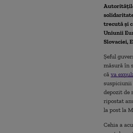
Autoritățil
solidaritat
trecută și 
Uniunii Eu
Slovaciei, 
Şeful guvern
măsură în s
că
va expul
suspiciunii 
depozit de 
ripostat anu
la post la 
Cehia a acu