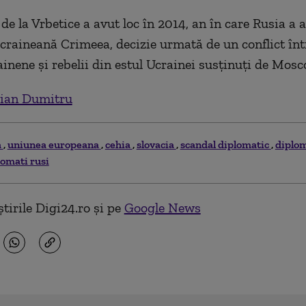
de la Vrbetice a avut loc în 2014, an în care Rusia a 
craineană Crimeea, decizie urmată de un conflict într
inene şi rebelii din estul Ucrainei susţinuţi de Mosc
ian Dumitru
a
uniunea europeana
cehia
slovacia
scandal diplomatic
diplom
lomati rusi
tirile Digi24.ro și pe
Google News