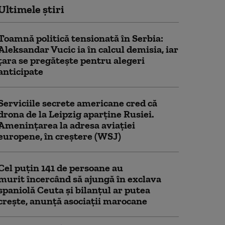
Ultimele știri
Toamnă politică tensionată în Serbia:
Aleksandar Vucic ia în calcul demisia, iar
țara se pregătește pentru alegeri
anticipate
Serviciile secrete americane cred că
drona de la Leipzig aparține Rusiei.
Amenințarea la adresa aviației
europene, în creștere (WSJ)
Cel puţin 141 de persoane au
murit încercând să ajungă în exclava
spaniolă Ceuta şi bilanţul ar putea
creşte, anunță asociații marocane