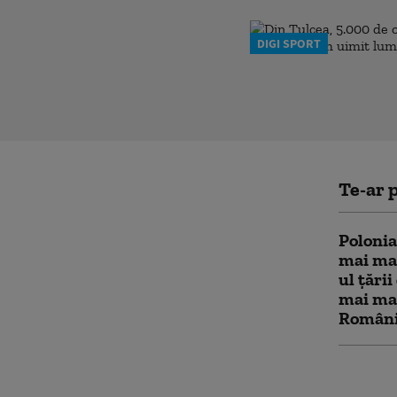
DIGI SPORT
Te-ar p
Polonia
mai mar
ul țării
mai mar
Români
Servici
avertiz