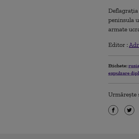
Deflagraţia 
peninsula u
armate ucra
Editor :
Adr
Etichete:
rusi
expulzare dip
Urmărește ș