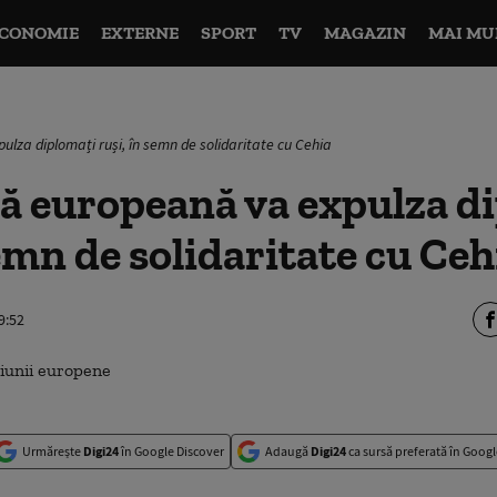
CONOMIE
EXTERNE
SPORT
TV
MAGAZIN
MAI MU
ulza diplomați ruși, în semn de solidaritate cu Cehia
ră europeană va expulza d
semn de solidaritate cu Ceh
9:52
Urmărește
Digi24
în Google Discover
Adaugă
Digi24
ca sursă preferată în Googl