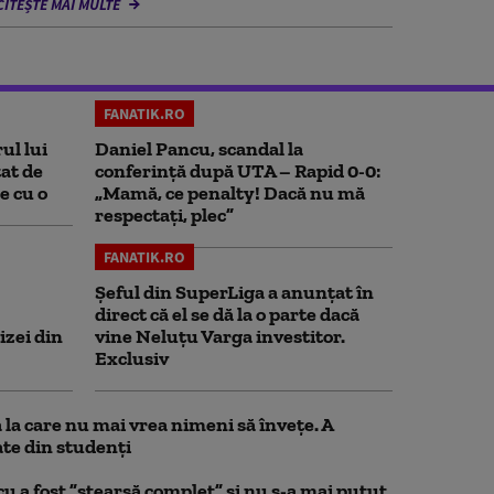
CITEȘTE MAI MULTE
FANATIK.RO
ul lui
Daniel Pancu, scandal la
at de
conferință după UTA – Rapid 0-0:
e cu o
„Mamă, ce penalty! Dacă nu mă
respectați, plec”
FANATIK.RO
Șeful din SuperLiga a anunțat în
direct că el se dă la o parte dacă
izei din
vine Neluțu Varga investitor.
Exclusiv
la care nu mai vrea nimeni să înveţe. A
te din studenţi
a fost ”ștearsă complet” și nu s-a mai putut