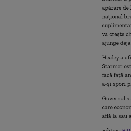
apărare de 
naţional bru
suplimentar
va creşte c
ajunge deja 
Healey a af
Starmer est
facă faţă a
a-şi spori p
Guvernul s-
care econom
află la sau 
Editor :
B.P.