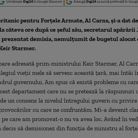
Urmărește
Digi24
în Google Discover
Adaugă
Digi24
ca sursă preferată în Googl
ritanic pentru Forţele Armate, Al Carns, şi-a dat d
 la câteva ore după ce şeful său, secretarul apărării
a prezentat demisia, nemulţumit de bugetul alocat 
Keir Starmer.
soare adresată prim-ministrului Keir Starmer, Al Car
ilegiul vieţii mele să servesc această ţară, mai întâi 
cadrul guvernului. Am spus că există probleme cu car
cest departament care nu se pretează la răspunsuri u
 de un consens la nivelul întregului guvern cu privire
rovocărilor cu care ne confruntăm. Mi-a devenit cla
pe care am promovat-o nu va avea loc. Având în ved
m decis să demisionez din funcţia de ministru al forţe