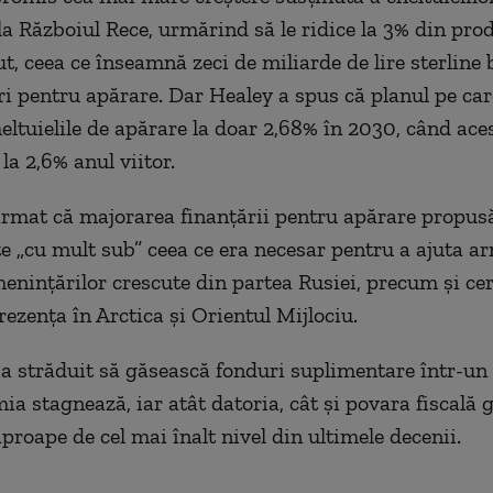
la Războiul Rece, urmărind să le ridice la 3% din pro
t, ceea ce înseamnă zeci de miliarde de lire sterline 
i pentru apărare. Dar Healey a spus că planul pe car
heltuielile de apărare la doar 2,68% în 2030, când ace
la 2,6% anul viitor.
irmat că majorarea finanţării pentru apărare propus
e „cu mult sub” ceea ce era necesar pentru a ajuta a
meninţărilor crescute din partea Rusiei, precum şi cer
rezenţa în Arctica şi Orientul Mijlociu.
a străduit să găsească fonduri suplimentare într-u
ia stagnează, iar atât datoria, cât şi povara fiscală 
aproape de cel mai înalt nivel din ultimele decenii.