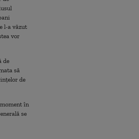
dusul
bani
e l-a văzut
stea vor
ă de
rmata să
inţelor de
n moment în
generală se