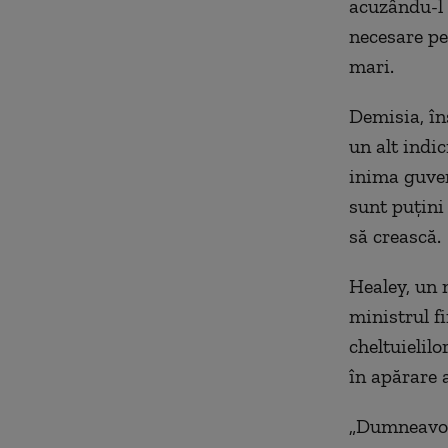
acuzându-l 
necesare pe
mari.
Demisia, în
un alt indi
inima guver
sunt puţini
să crească.
Healey, un m
ministrul f
cheltuielil
în apărare a
„Dumneavoas