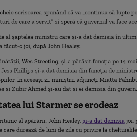
ncheie scrisoarea spunând că va „continua să lupte p
uri de care a servit” şi speră că guvernul va face ace
e al şaptelea ministru care şi-a dat demisia în ultima
a făcut-o joi, după John Healey.
ănătăţii, Wes Streeting, şi-a părăsit funcţia pe 14 ma
, Jess Phillips şi-a dat demisia din funcţia de minist
piilor. În aceeaşi zi, miniştrii adjuncţi Miatta Fahnbu
s şi Zubir Ahmed şi-au dat şi ei demisia din guvern.
tatea lui Starmer se erodeaz
ritanic al apărării, John Healey,
şi-a dat demisia
joi,
 care durează de luni de zile cu privire la cheltuielile