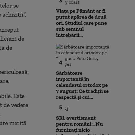
3
telor se
Viața pe Pământ ar fi
achiziţii”.
putut apărea de două
ori. Studiul care pune
sub semnul
conceput
întrebării...
ficient de
tă de
4
periculoasă,
Sărbătoare
importantă în
are.
calendarul ortodox pe
7 august: Ce tradiții se
bile. Este
respectă și cui...
t de vedere
5
,
SRI, avertisment
care merită
pentru români: „Nu
furnizați nicio