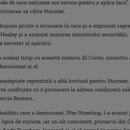
sele de care naţiunea are nevoie pentru a apăra ţara”,
crisoarea sa către Starmer.
ăspuns printr-o scrisoare în care şi-a exprimat regre
 Healey şi a anunţat numirea ministrului securităţii,
e secretar al apărării.
n acelaşi timp cu această numire, Al Carns, ministru 
demisionat şi el.
eaşteptate reprezintă o altă lovitură pentru Starmer,
 va confrunta cu o provocare la adresa conducerii sale
scrie Reuters.
ănătăţii care a demisionat, Wes Streeting, l-a acuzat
 lipsă de viziune, iar un alt concurent, primarul din 