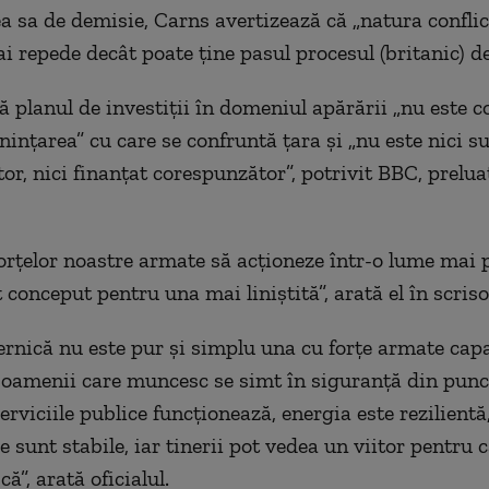
ea sa de demisie, Carns avertizează că „natura conflic
 repede decât poate ţine pasul procesul (britanic) de 
că planul de investiţii în domeniul apărării „nu este 
inţarea” cu care se confruntă ţara şi „nu este nici su
or, nici finanţat corespunzător”, potrivit BBC, prelua
orţelor noastre armate să acţioneze într-o lume mai 
conceput pentru una mai liniştită”, arată el în scriso
ernică nu este pur şi simplu una cu forţe armate capa
 oamenii care muncesc se simt în siguranţă din punc
rviciile publice funcţionează, energia este rezilientă
 sunt stabile, iar tinerii pot vedea un viitor pentru 
”, arată oficialul.