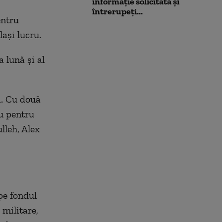
informație solicitată și
întrerupeți...
entru
laşi lucru.
 lună şi al
i. Cu două
ru pentru
lleh, Alex
 pe fondul
 militare,