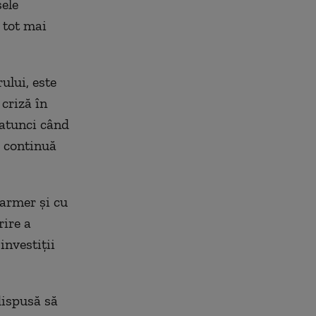
ele
 tot mai
ului, este
 criză în
 atunci când
ă continuă
tarmer şi cu
rire a
investiţii
dispusă să