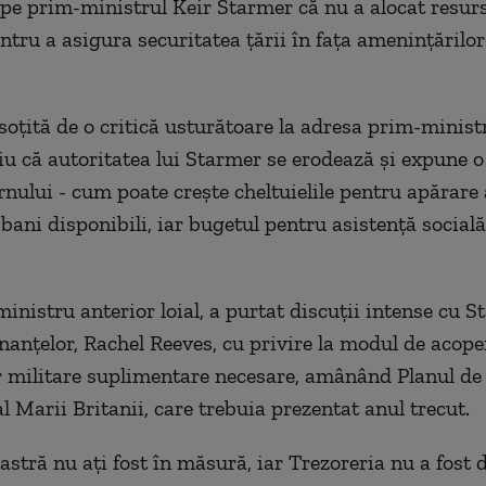
pe prim-ministrul Keir Starmer că nu a alocat resurs
ntru a asigura securitatea ţării în faţa ameninţărilor
soţită de o critică usturătoare la adresa prim-ministr
ciu că autoritatea lui Starmer se erodează şi expune o
nului - cum poate creşte cheltuielile pentru apărare
 bani disponibili, iar bugetul pentru asistenţă social
inistru anterior loial, a purtat discuţii intense cu S
inanţelor, Rachel Reeves, cu privire la modul de acope
or militare suplimentare necesare, amânând Planul de 
l Marii Britanii, care trebuia prezentat anul trecut.
tră nu aţi fost în măsură, iar Trezoreria nu a fost 