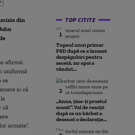
e
TOP CITITE
emisia din
 John
1
de
Tupeul unui primar
PSD după ce a încasat
despăgubiri pentru
ns afirmă:
secetă, iar apoi a
vândut...
în uniformă
e se
şoare şi că
2
 la
„Anna, ţine-ţi prostul
r că
acasă!”. Val de reacții
după ce un bărbat a
ere
desenat o declarație...
lor armate”.