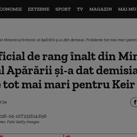
CONOMIE
EXTERNE
SPORT
TV
MAGAZIN
MAI MU
 din Ministerul britanic al Apărării și-a dat demisia. Probleme tot mai mari pent
ficial de rang înalt din Mi
l Apărării și-a dat demisia
 tot mai mari pentru Keir
7:54
rmer. Foto Getty Images