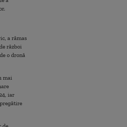
ie a
or.
ric, a rămas
de război
 de o dronă
u mai
mare
4, iar
„pregătire
r de