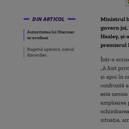
DIN ARTICOL
Ministrul b
guvern joi,
Autoritatea lui Starmer
Healey, şi-
se erodeaz
premierul 
Bugetul apărării, mărul
discordiei
Într-o scri
„A fost priv
şi apoi în 
confruntă a
este nevoie
amploarea p
schimbarea 
situaţia, a