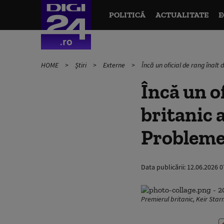
POLITICĂ
ACTUALITATE
E
HOME
Știri
Externe
Încă un oficial de rang înalt
Încă un o
britanic a
Probleme
Data publicării:
12.06.2026 0
Premierul britanic, Keir Sta