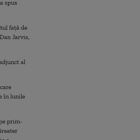
 a spus
tul faţă de
 Dan Jarvis,
adjunct al
 care
 în lunile
 pe prim-
Greater