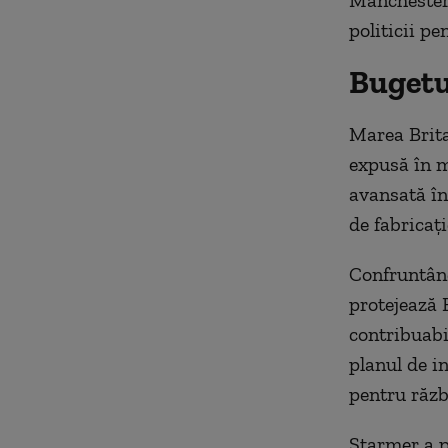
Manchester,
politicii pe
Bugetul
Marea Brita
expusă în m
avansată în
de fabricaţi
Confruntând
protejează 
contribuabi
planul de in
pentru răzb
Starmer a p