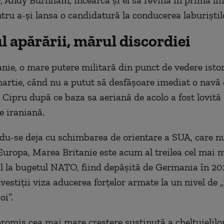
 Andy Burnham, încearcă şi el să revină în prima lin
ntru a-şi lansa o candidatură la conducerea laburiştil
 apărării, mărul discordiei
nie, o mare putere militară din punct de vedere isto
artie, când nu a putut să desfăşoare imediat o navă 
 Cipru după ce baza sa aeriană de acolo a fost lovită
e iraniană.
u-se deja cu schimbarea de orientare a SUA, care n
Europa, Marea Britanie este acum al treilea cel mai 
l la bugetul NATO, fiind depăşită de Germania în 202
vestiţii viza aducerea forţelor armate la un nivel de 
oi”.
romis cea mai mare creştere susţinută a cheltuielilo