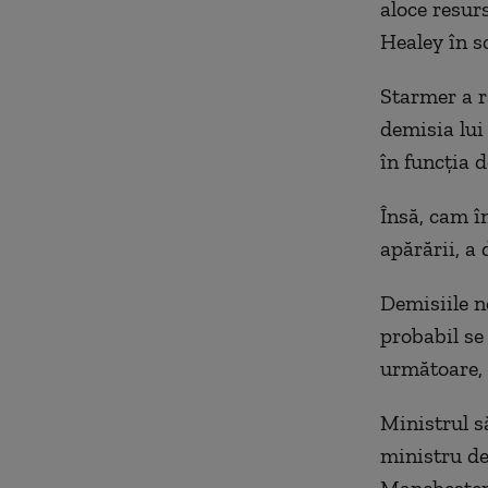
aloce resur
Healey în s
Starmer a r
demisia lui
în funcţia d
Însă, cam î
apărării, a 
Demisiile n
probabil se
următoare, 
Ministrul s
ministru de