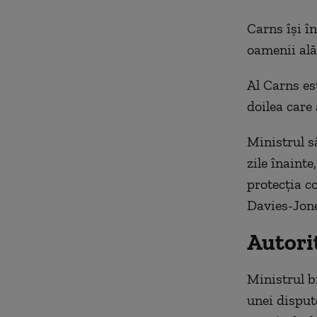
Carns îşi î
oamenii alăt
Al Carns est
doilea care 
Ministrul s
zile înainte
protecţia co
Davies-Jone
Autori
Ministrul b
unei dispute