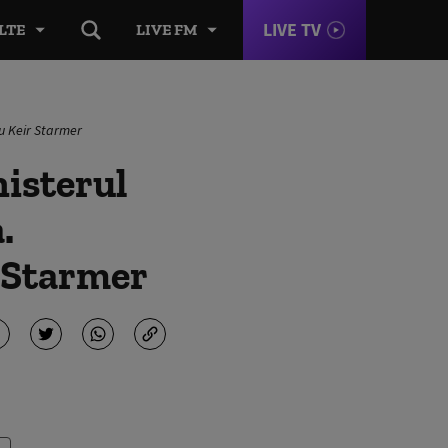
LIVE TV
LTE
LIVE FM
ru Keir Starmer
nisterul
.
 Starmer