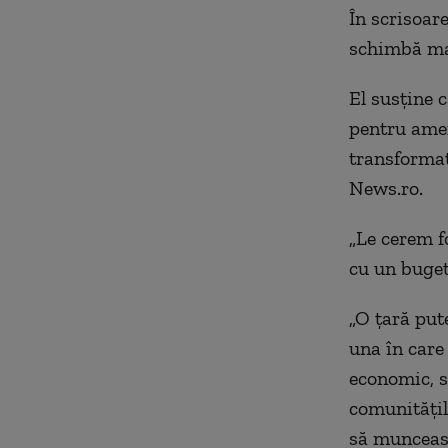
În scrisoar
schimbă mai
El susţine 
pentru amen
transformat
News.ro.
„Le cerem f
cu un buget 
„O ţară put
una în care
economic, se
comunităţile
să muncească