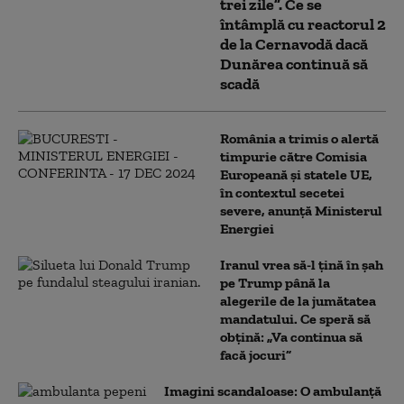
trei zile”. Ce se
întâmplă cu reactorul 2
de la Cernavodă dacă
Dunărea continuă să
scadă
România a trimis o alertă
timpurie către Comisia
Europeană și statele UE,
în contextul secetei
severe, anunță Ministerul
Energiei
Iranul vrea să-l țină în șah
pe Trump până la
alegerile de la jumătatea
mandatului. Ce speră să
obțină: „Va continua să
facă jocuri”
Imagini scandaloase: O ambulanță