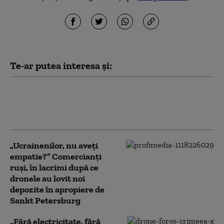
Te-ar putea interesa și:
Incendiu la un centru logistic al
Wildberries din orașul rus
Riazan, după un atac cu drone
„Ucrainenilor, nu aveți
empatie?” Comercianți
ruși, în lacrimi după ce
dronele au lovit noi
depozite în apropiere de
Sankt Petersburg
„Fără electricitate, fără