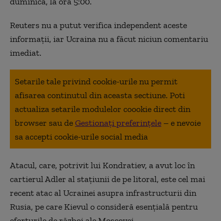
duminică, la ora 5:00.
Reuters nu a putut verifica independent aceste
informaţii, iar Ucraina nu a făcut niciun comentariu
imediat.
Setarile tale privind cookie-urile nu permit
afisarea continutul din aceasta sectiune. Poti
actualiza setarile modulelor coookie direct din
browser sau de
Gestionați preferințele
– e nevoie
sa accepti cookie-urile social media
Atacul, care, potrivit lui Kondratiev, a avut loc în
cartierul Adler al staţiunii de pe litoral, este cel mai
recent atac al Ucrainei asupra infrastructurii din
Rusia, pe care Kievul o consideră esenţială pentru
eforturile de război ale Moscovei.