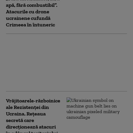
apă, fără combustibil”.
Atacurile cu drone
ucrainene cufundă
Crimeea în întuneric
Misiuni secrete,
identități ascunse.
Viața secretă a
operatorilor ucraineni
de drone: „Nu vei putea
vorbi niciodată despre
asta”
Vrăjitoarele-războinice
ale Rezistenței din
Ucraina. Rețeaua
secretă care
direcționează atacuri