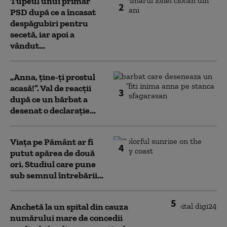
Tupeul unui primar
2
PSD după ce a încasat
despăgubiri pentru
secetă, iar apoi a
vândut...
„Anna, ţine-ţi prostul
acasă!”. Val de reacții
3
după ce un bărbat a
desenat o declarație...
Viața pe Pământ ar fi
4
putut apărea de două
ori. Studiul care pune
sub semnul întrebării...
5
Anchetă la un spital din cauza
numărului mare de concedii