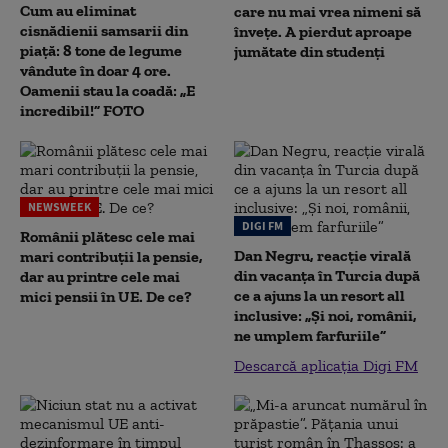
Cum au eliminat
care nu mai vrea nimeni să
cisnădienii samsarii din
înveţe. A pierdut aproape
piață: 8 tone de legume
jumătate din studenţi
vândute în doar 4 ore.
Oamenii stau la coadă: „E
incredibil!” FOTO
NEWSWEEK
DIGI FM
Românii plătesc cele mai
Dan Negru, reacție virală
mari contribuții la pensie,
din vacanța în Turcia după
dar au printre cele mai
ce a ajuns la un resort all
mici pensii în UE. De ce?
inclusive: „Și noi, românii,
ne umplem farfuriile”
Descarcă aplicația Digi FM