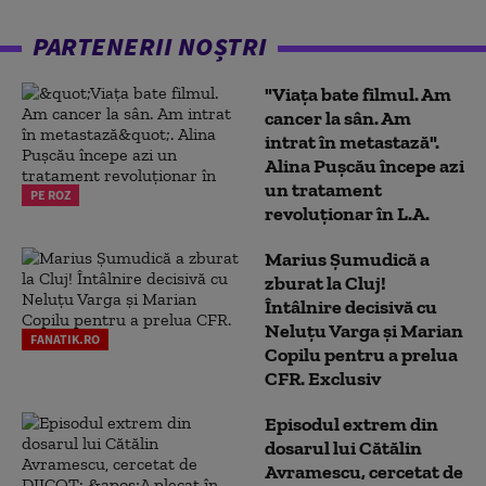
PARTENERII NOȘTRI
"Viața bate filmul. Am
cancer la sân. Am
intrat în metastază".
Alina Pușcău începe azi
un tratament
PE ROZ
revoluționar în L.A.
Marius Şumudică a
zburat la Cluj!
Întâlnire decisivă cu
Neluţu Varga şi Marian
FANATIK.RO
Copilu pentru a prelua
CFR. Exclusiv
Episodul extrem din
dosarul lui Cătălin
Avramescu, cercetat de