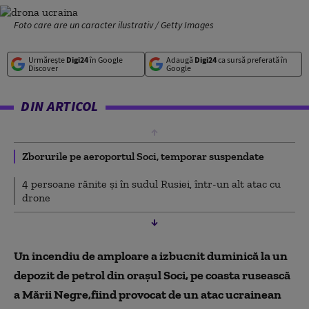
Foto care are un caracter ilustrativ / Getty Images
Urmărește
Digi24
în Google
Adaugă
Digi24
ca sursă preferată în
Discover
Google
DIN ARTICOL
Zborurile pe aeroportul Soci, temporar suspendate
4 persoane rănite și în sudul Rusiei, într-un alt atac cu
drone
Un incendiu de amploare a izbucnit duminică la un
depozit de petrol din oraşul Soci, pe coasta rusească
a Mării Negre,fiind provocat de un atac ucrainean