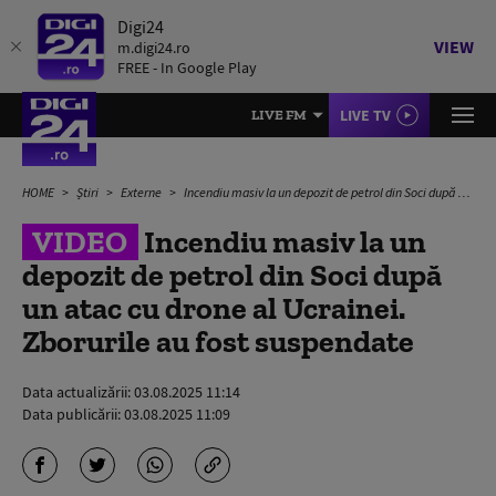
Digi24
VIEW
m.digi24.ro
FREE - In Google Play
LIVE TV
LIVE FM
HOME
Știri
Externe
Incendiu masiv la un depozit de petrol din Soci după un atac cu drone al Ucrainei. Zborurile au fost suspendate
VIDEO
Incendiu masiv la un
depozit de petrol din Soci după
un atac cu drone al Ucrainei.
Zborurile au fost suspendate
Data actualizării:
03.08.2025 11:14
Data publicării:
03.08.2025 11:09