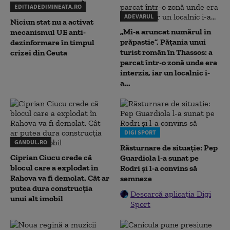
EDITIADEDIMINEATA.RO
ADEVARUL
Niciun stat nu a activat
„Mi-a aruncat numărul în
mecanismul UE anti-
prăpastie”. Pățania unui
dezinformare în timpul
turist român în Thassos: a
crizei din Ceuta
parcat într-o zonă unde era
interzis, iar un localnic i-
a...
DIGI SPORT
GANDUL.RO
Răsturnare de situație: Pep
Ciprian Ciucu crede că
Guardiola l-a sunat pe
blocul care a explodat în
Rodri și l-a convins să
Rahova va fi demolat. Cât ar
semneze
putea dura construcția
Descarcă aplicația Digi
unui alt imobil
Sport