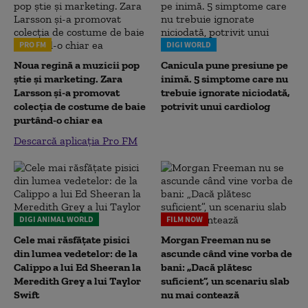
PRO FM
DIGI WORLD
Noua regină a muzicii pop
Canicula pune presiune pe
știe și marketing. Zara
inimă. 5 simptome care nu
Larsson și-a promovat
trebuie ignorate niciodată,
colecția de costume de baie
potrivit unui cardiolog
purtând-o chiar ea
Descarcă aplicația Pro FM
DIGI ANIMAL WORLD
FILM NOW
Cele mai răsfățate pisici
Morgan Freeman nu se
din lumea vedetelor: de la
ascunde când vine vorba de
Calippo a lui Ed Sheeran la
bani: „Dacă plătesc
Meredith Grey a lui Taylor
suficient”, un scenariu slab
Swift
nu mai contează