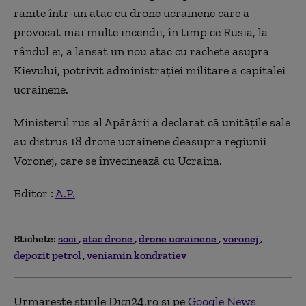
rănite într-un atac cu drone ucrainene care a
provocat mai multe incendii, în timp ce Rusia, la
rândul ei, a lansat un nou atac cu rachete asupra
Kievului, potrivit administraţiei militare a capitalei
ucrainene.
Ministerul rus al Apărării a declarat că unităţile sale
au distrus 18 drone ucrainene deasupra regiunii
Voronej, care se învecinează cu Ucraina.
Editor :
A.P.
Etichete:
soci
atac drone
drone ucrainene
voronej
depozit petrol
veniamin kondratiev
Urmărește știrile Digi24.ro și pe
Google News