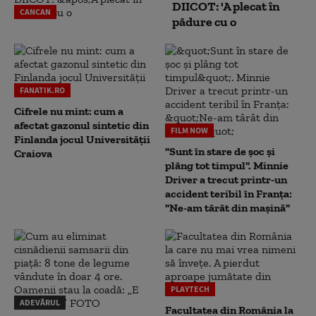
DIICOT: 'A plecat în
CANCAN
pădure cu o
FANATIK.RO
Cifrele nu mint: cum a
afectat gazonul sintetic din
FILM NOW
Finlanda jocul Universității
"Sunt în stare de șoc și
Craiova
plâng tot timpul". Minnie
Driver a trecut printr-un
accident teribil în Franța:
"Ne-am târât din mașină"
PLAYTECH
ADEVĂRUL
Facultatea din România la