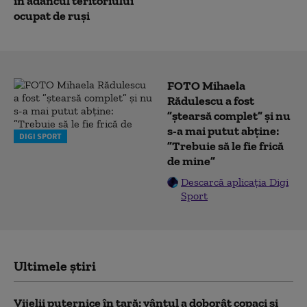
în adâncul teritoriului
ocupat de ruși
FOTO Mihaela
Rădulescu a fost
”ștearsă complet” și nu
s-a mai putut abține:
DIGI SPORT
”Trebuie să le fie frică
de mine”
Descarcă aplicația Digi
Sport
Ultimele știri
Vijelii puternice în țară: vântul a doborât copaci și