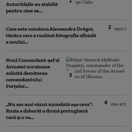
1
Autoritățile au stabilit
pentru cine se...
2
Cine este românca Alecsandra Drăgoi,
tânăra care a realizat fotografia oficială
a noului...
Noul Comandant-șef al
Armatei ucrainene
solicită demiterea
3
comandantului
Forțelor...
4
„Nu am mai văzut niciodată așa ceva”:
Rusia a doborât o dronă portugheză
rară și o va...