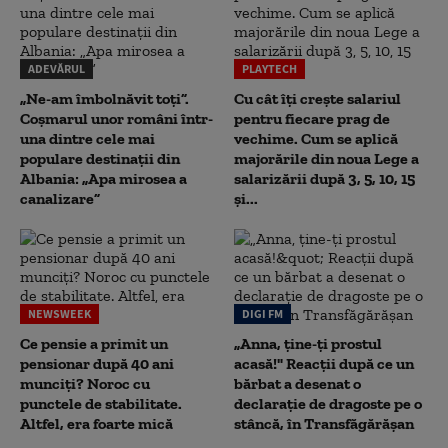
ADEVĂRUL
PLAYTECH
„Ne-am îmbolnăvit toți”.
Cu cât îți crește salariul
Coșmarul unor români într-
pentru fiecare prag de
una dintre cele mai
vechime. Cum se aplică
populare destinații din
majorările din noua Lege a
Albania: „Apa mirosea a
salarizării după 3, 5, 10, 15
canalizare”
și...
NEWSWEEK
DIGI FM
Ce pensie a primit un
„Anna, ţine-ţi prostul
pensionar după 40 ani
acasă!" Reacţii după ce un
munciți? Noroc cu
bărbat a desenat o
punctele de stabilitate.
declaraţie de dragoste pe o
Altfel, era foarte mică
stâncă, în Transfăgărăşan