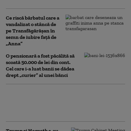
Ce riscă bărbatul care a
vandalizat o stâncă de
pe Transfăgărășan în
semn de iubire față de
„Anna”
O pensionară a fost păcălită să
scoată 50.000 de lei din cont.
Cel care i-a luat banii se dădea
drept „curier” al unei bănci
Anchetă la un spital din cauza
numărului mare de concedii
medicale în plin sezon estival: Unul
din 10 angajați a anunțat că e bolnav
Trump şi Hegseth s-au