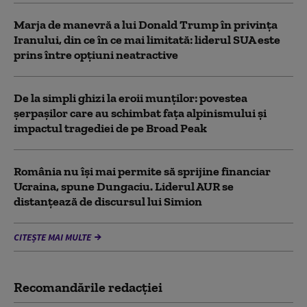
Marja de manevră a lui Donald Trump în privința
Iranului, din ce în ce mai limitată: liderul SUA este
prins între opțiuni neatractive
De la simpli ghizi la eroii munților: povestea
șerpașilor care au schimbat fața alpinismului și
impactul tragediei de pe Broad Peak
România nu își mai permite să sprijine financiar
Ucraina, spune Dungaciu. Liderul AUR se
distanțează de discursul lui Simion
CITEȘTE MAI MULTE
Recomandările redacţiei