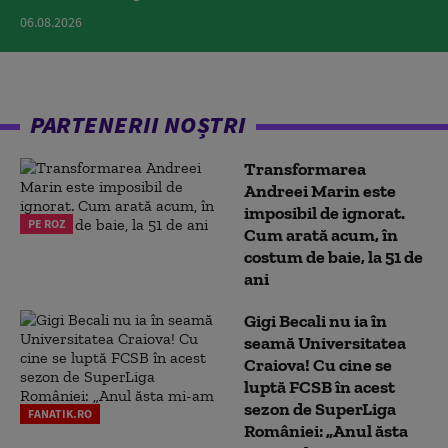
06.08.2026
PARTENERII NOȘTRI
Transformarea
Andreei Marin este
imposibil de ignorat.
PE ROZ
Cum arată acum, în
costum de baie, la 51 de
ani
Gigi Becali nu ia în
seamă Universitatea
Craiova! Cu cine se
luptă FCSB în acest
sezon de SuperLiga
FANATIK.RO
României: „Anul ăsta