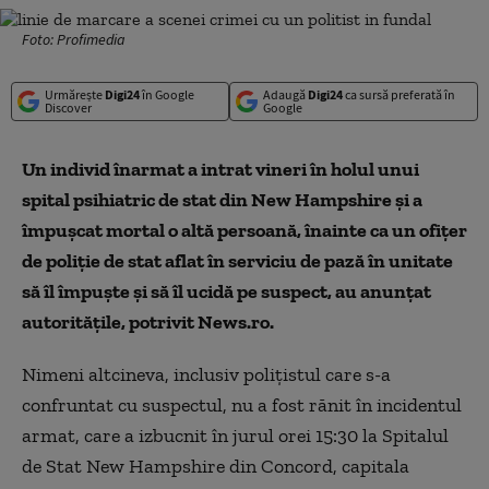
Foto: Profimedia
Urmărește
Digi24
în Google
Adaugă
Digi24
ca sursă preferată în
Discover
Google
Un individ înarmat a intrat vineri în holul unui
spital psihiatric de stat din New Hampshire şi a
împuşcat mortal o altă persoană, înainte ca un ofiţer
de poliţie de stat aflat în serviciu de pază în unitate
să îl împuşte şi să îl ucidă pe suspect, au anunţat
autorităţile, potrivit News.ro.
Nimeni altcineva, inclusiv poliţistul care s-a
confruntat cu suspectul, nu a fost rănit în incidentul
armat, care a izbucnit în jurul orei 15:30 la Spitalul
de Stat New Hampshire din Concord, capitala