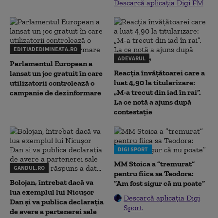
Descarcă aplicația Digi FM
EDITIADEDIMINEATA.RO
ADEVARUL
Parlamentul European a
Reacția învățătoarei care a
lansat un joc gratuit în care
luat 4,90 la titularizare:
utilizatorii controlează o
„M-a trecut din iad în rai”.
campanie de dezinformare
La ce notă a ajuns după
contestație
DIGI SPORT
MM Stoica a ”tremurat”
GANDUL.RO
pentru fiica sa Teodora:
Bolojan, întrebat dacă va
”Am fost sigur că nu poate”
lua exemplul lui Nicușor
Descarcă aplicația Digi
Dan și va publica declarația
Sport
de avere a partenerei sale