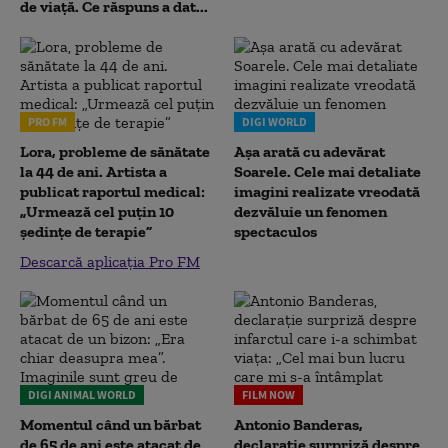
de viață. Ce răspuns a dat...
PRO FM
DIGI WORLD
Lora, probleme de sănătate
Așa arată cu adevărat
la 44 de ani. Artista a
Soarele. Cele mai detaliate
publicat raportul medical:
imagini realizate vreodată
„Urmează cel puțin 10
dezvăluie un fenomen
ședințe de terapie”
spectaculos
Descarcă aplicația Pro FM
DIGI ANIMAL WORLD
FILM NOW
Momentul când un bărbat
Antonio Banderas,
de 65 de ani este atacat de
declarație surpriză despre