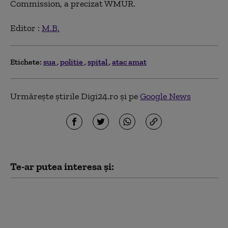
Commission, a precizat WMUR.
Editor :
M.B.
Etichete:
sua
politie
spital
atac amat
Urmărește știrile Digi24.ro și pe
Google News
Te-ar putea interesa și:
Trump spune cum a oprit Iranul
„cel mai mare atac” al SUA de după
cel de-Al Doilea Război Mondial:
„Eram pregătiți”