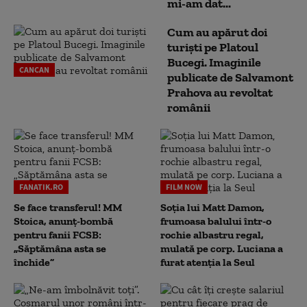
mi-am dat...
Cum au apărut doi
turiști pe Platoul
Bucegi. Imaginile
CANCAN
publicate de Salvamont
Prahova au revoltat
românii
FANATIK.RO
FILM NOW
Se face transferul! MM
Soția lui Matt Damon,
Stoica, anunț-bombă
frumoasa balului într-o
pentru fanii FCSB:
rochie albastru regal,
„Săptămâna asta se
mulată pe corp. Luciana a
închide”
furat atenția la Seul