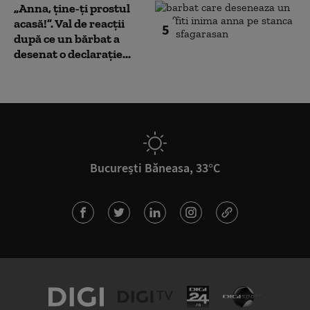
„Anna, ţine-ţi prostul
acasă!”. Val de reacții
5
după ce un bărbat a
desenat o declarație...
București Băneasa, 33°C