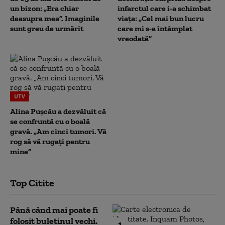
un bizon: „Era chiar
infarctul care i-a schimbat
deasupra mea”. Imaginile
viața: „Cel mai bun lucru
sunt greu de urmărit
care mi s-a întâmplat
vreodată”
UTV
Alina Pușcău a dezvăluit că
se confruntă cu o boală
gravă. „Am cinci tumori. Vă
rog să vă rugați pentru
mine”
Top Citite
Până când mai poate fi
folosit buletinul vechi.