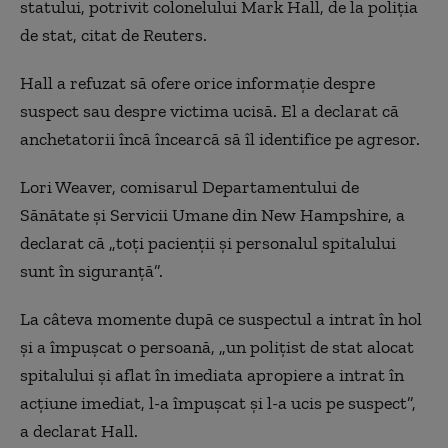
statului, potrivit colonelului Mark Hall, de la poliţia
de stat, citat de Reuters.
Hall a refuzat să ofere orice informaţie despre
suspect sau despre victima ucisă. El a declarat că
anchetatorii încă încearcă să îl identifice pe agresor.
Lori Weaver, comisarul Departamentului de
Sănătate şi Servicii Umane din New Hampshire, a
declarat că „toţi pacienţii şi personalul spitalului
sunt în siguranţă”.
La câteva momente după ce suspectul a intrat în hol
şi a împuşcat o persoană, „un poliţist de stat alocat
spitalului şi aflat în imediata apropiere a intrat în
acţiune imediat, l-a împuşcat şi l-a ucis pe suspect”,
a declarat Hall.