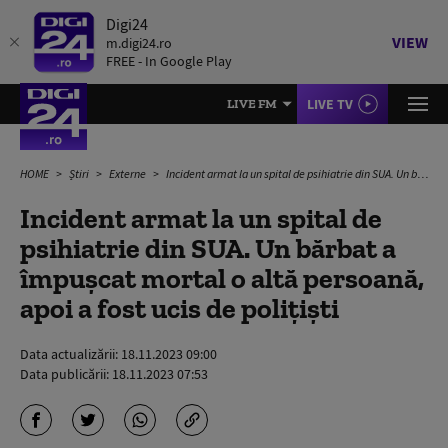
Digi24
VIEW
m.digi24.ro
FREE - In Google Play
LIVE TV
LIVE FM
HOME
Știri
Externe
Incident armat la un spital de psihiatrie din SUA. Un bărbat a împuşcat mortal o altă persoană, apoi a fost ucis de polițiști
Incident armat la un spital de
psihiatrie din SUA. Un bărbat a
împuşcat mortal o altă persoană,
apoi a fost ucis de polițiști
Data actualizării:
18.11.2023 09:00
Data publicării:
18.11.2023 07:53