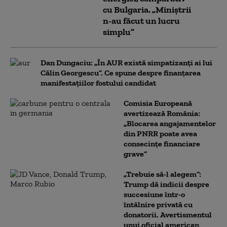
cu Bulgaria. „Miniștrii
n-au făcut un lucru
simplu”
Dan Dungaciu: „În AUR există simpatizanți ai lui
Călin Georgescu”. Ce spune despre finanțarea
manifestațiilor fostului candidat
Comisia Europeană
avertizează România:
„Blocarea angajamentelor
din PNRR poate avea
consecințe financiare
grave”
„Trebuie să-l alegem”:
Trump dă indicii despre
succesiune într-o
întâlnire privată cu
donatorii. Avertismentul
unui oficial american