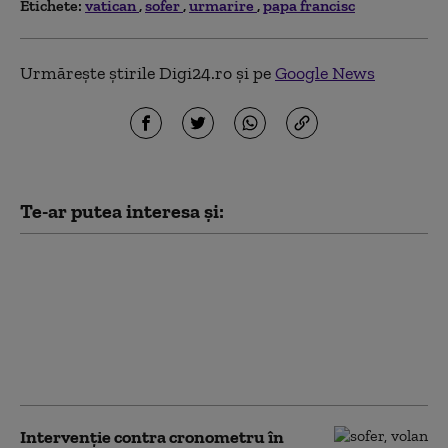
Etichete:
vatican
sofer
urmarire
papa francisc
Urmărește știrile Digi24.ro și pe
Google News
Te-ar putea interesa și:
Papa Leon al XIV-lea
schimbă Constituția
Vaticanului. O funcție-
cheie nu va mai fi
rezervată exclusiv
cardinalilor
Intervenție contra cronometru în