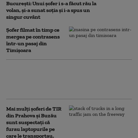
București: Unui șofer i s-a făcut rău la
volan, și-a sunat soția și i-a spus un
singur cuvânt
Șofer filmat în timp ce
mergea pe contrasens
într-un pasaj din
Timișoara
Un şofer băut care a lovit o
maşină, în Constanța, şi care
circula haotic a fost oprit de doi
poliţişti aflaţi în timpul liber
Mai mulți șoferi de TIR
din Prahova și Buzău
sunt suspectaţi că
furau laptopurile pe
care le transportau.