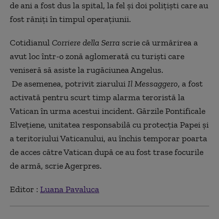
de ani a fost dus la spital, la fel și doi polițiști care au
fost răniți în timpul operațiunii.
Cotidianul
Corriere della Serra
scrie că urmărirea a
avut loc într-o zonă aglomerată cu turişti care
veniseră să asiste la rugăciunea Angelus.
De asemenea, potrivit ziarului
Il Messaggero
, a fost
activată pentru scurt timp alarma teroristă la
Vatican în urma acestui incident. Gărzile Pontificale
Elveţiene, unitatea responsabilă cu protecţia Papei şi
a teritoriului Vaticanului, au închis temporar poarta
de acces către Vatican după ce au fost trase focurile
de armă, scrie Agerpres.
Editor :
Luana Pavaluca