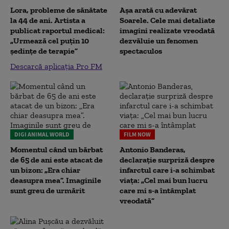
Lora, probleme de sănătate
Așa arată cu adevărat
la 44 de ani. Artista a
Soarele. Cele mai detaliate
publicat raportul medical:
imagini realizate vreodată
„Urmează cel puțin 10
dezvăluie un fenomen
ședințe de terapie”
spectaculos
Descarcă aplicația Pro FM
DIGI ANIMAL WORLD
FILM NOW
Momentul când un bărbat
Antonio Banderas,
de 65 de ani este atacat de
declarație surpriză despre
un bizon: „Era chiar
infarctul care i-a schimbat
deasupra mea”. Imaginile
viața: „Cel mai bun lucru
sunt greu de urmărit
care mi s-a întâmplat
vreodată”