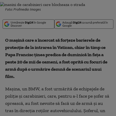
Foto: Profmedia Images
Urmărește
Digi24
în Google
Adaugă
Digi24
ca sursă preferată în
Discover
Google
O mașină care a încercat să forțeze barierele de
protecție de la intrarea în Vatican, chiar în timp ce
Papa Francisc ținea predica de duminică în fața a
peste 20 de mii de oameni, a fost oprită cu focuri de
armă după o urmărire demnă de scenariul unui
film.
Mașina, un BMW, a fost urmărită de echipajele de
poliție și carabinieri, care, pentru a-l face pe șofer să
oprească, au fost nevoite să facă uz de armă și au
tras în direcția roților autovehiculului. Șoferul, un