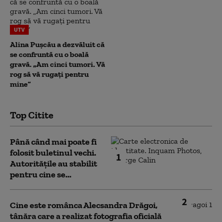
UTV
Alina Pușcău a dezvăluit că
se confruntă cu o boală
gravă. „Am cinci tumori. Vă
rog să vă rugați pentru
mine”
Top Citite
Până când mai poate fi
folosit buletinul vechi.
1
Autoritățile au stabilit
pentru cine se...
2
Cine este românca Alecsandra Drăgoi,
tânăra care a realizat fotografia oficială