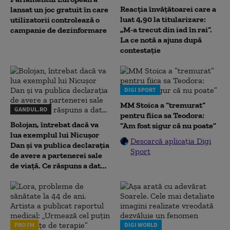
Reacția învățătoarei care a
lansat un joc gratuit în care
luat 4,90 la titularizare:
utilizatorii controlează o
„M-a trecut din iad în rai”.
campanie de dezinformare
La ce notă a ajuns după
contestație
DIGI SPORT
MM Stoica a ”tremurat”
GANDUL.RO
pentru fiica sa Teodora:
Bolojan, întrebat dacă va
”Am fost sigur că nu poate”
lua exemplul lui Nicușor
Descarcă aplicația Digi
Dan și va publica declarația
Sport
de avere a partenerei sale
de viață. Ce răspuns a dat...
PRO FM
DIGI WORLD