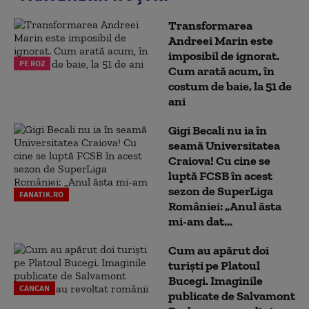
Transformarea
Andreei Marin este
imposibil de ignorat.
PE ROZ
Cum arată acum, în
costum de baie, la 51 de
ani
Gigi Becali nu ia în
seamă Universitatea
Craiova! Cu cine se
luptă FCSB în acest
sezon de SuperLiga
FANATIK.RO
României: „Anul ăsta
mi-am dat...
Cum au apărut doi
turiști pe Platoul
Bucegi. Imaginile
CANCAN
publicate de Salvamont