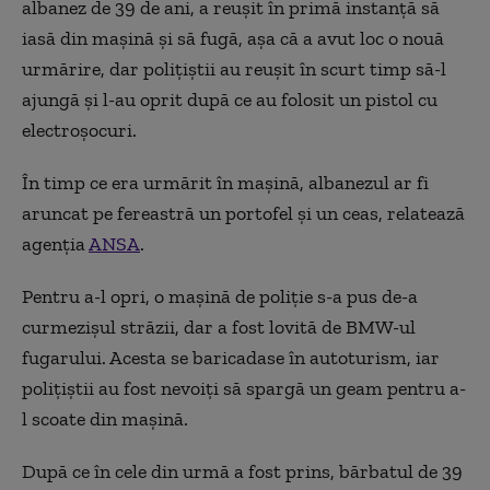
albanez de 39 de ani, a reușit în primă instanță să
iasă din mașină și să fugă, așa că a avut loc o nouă
urmărire, dar polițiștii au reușit în scurt timp să-l
ajungă și l-au oprit după ce au folosit un pistol cu
electroșocuri.
În timp ce era urmărit în mașină, albanezul ar fi
aruncat pe fereastră un portofel și un ceas, relatează
agenția
ANSA
.
Pentru a-l opri, o mașină de poliție s-a pus de-a
curmezișul străzii, dar a fost lovită de BMW-ul
fugarului. Acesta se baricadase în autoturism, iar
polițiștii au fost nevoiți să spargă un geam pentru a-
l scoate din mașină.
După ce în cele din urmă a fost prins, bărbatul de 39