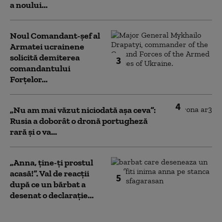
a noului...
Noul Comandant-șef al
Armatei ucrainene
solicită demiterea
3
comandantului
Forțelor...
4
„Nu am mai văzut niciodată așa ceva”:
Rusia a doborât o dronă portugheză
rară și o va...
„Anna, ţine-ţi prostul
acasă!”. Val de reacții
5
după ce un bărbat a
desenat o declarație...