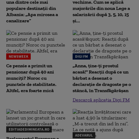
una dintre cele mai
vechime. Cum se aplică
populare destinații din
majorările din noua Lege a
Albania: „Apa mirosea a
salarizării după 3, 5, 10, 15
canalizare”
și...
NEWSWEEK
DIGI FM
Ce pensie a primit un
„Anna, ţine-ţi prostul
pensionar după 40 ani
acasă!" Reacţii după ce un
munciți? Noroc cu
bărbat a desenat o
punctele de stabilitate.
declaraţie de dragoste pe o
Altfel, era foarte mică
stâncă, în Transfăgărăşan
Descarcă aplicația Digi FM
EDITIADEDIMINEATA.RO
ADEVARUL
Parlamentul European a