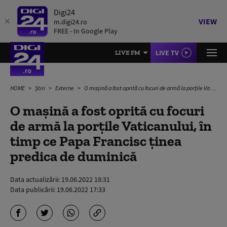
Digi24
VIEW
m.digi24.ro
FREE - In Google Play
LIVE TV
LIVE FM
HOME
Știri
Externe
O mașină a fost oprită cu focuri de armă la porțile Vaticanului, în timp ce Papa Francisc ținea predica de duminică
O mașină a fost oprită cu focuri
de armă la porțile Vaticanului, în
timp ce Papa Francisc ținea
predica de duminică
Data actualizării:
19.06.2022 18:31
Data publicării:
19.06.2022 17:33