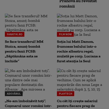
Prahova au revoltat
românii
FANATIK.RO
FILM NOW
Se face transferul! MM
Soția lui Matt Damon,
Stoica, anunț-bombă
frumoasa balului într-o
pentru fanii FCSB:
rochie albastru regal,
„Săptămâna asta se
mulată pe corp. Luciana a
închide”
furat atenția la Seul
ADEVĂRUL
PLAYTECH
„Ne-am îmbolnăvit toți”.
Cu cât îți crește salariul
Coșmarul unor români într-
pentru fiecare prag de