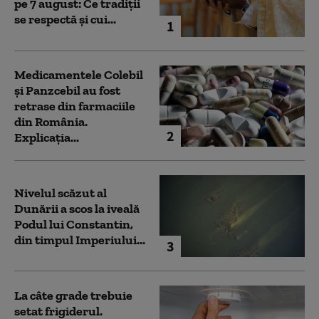
pe 7 august: Ce tradiții
se respectă și cui...
1
Medicamentele Colebil
și Panzcebil au fost
retrase din farmaciile
din România.
2
Explicația...
Nivelul scăzut al
Dunării a scos la iveală
Podul lui Constantin,
din timpul Imperiului...
3
La câte grade trebuie
setat frigiderul.