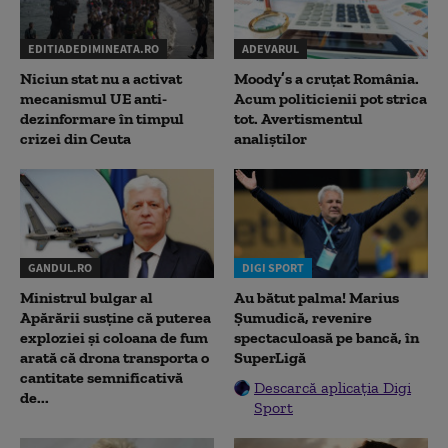
EDITIADEDIMINEATA.RO
ADEVARUL
Niciun stat nu a activat
Moody’s a cruțat România.
mecanismul UE anti-
Acum politicienii pot strica
dezinformare în timpul
tot. Avertismentul
crizei din Ceuta
analiștilor
GANDUL.RO
DIGI SPORT
Ministrul bulgar al
Au bătut palma! Marius
Apărării susține că puterea
Șumudică, revenire
exploziei și coloana de fum
spectaculoasă pe bancă, în
arată că drona transporta o
SuperLigă
cantitate semnificativă
Descarcă aplicația Digi
de...
Sport