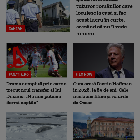
tuturor românilor care
locuiesc la casă și fac
acest lucru în curte,
crezând că nu îi vede
CANCAN
nimeni
FANATIK.RO
FILM NOW
Drama cumplită prin care a
Cum arată Dustin Hoffman
trecut noul transfer al lui
în 2026, la 89 de ani. Cele
Dinamo: „Nu mai puteam
mai bune filme și rolurile
dormi nopțile”
de Oscar