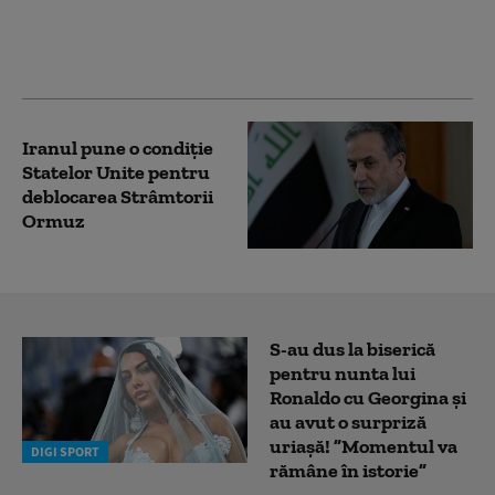
să desprindă Serbia de
influența Moscovei: „O
palmă pentru ruși”
Iranul pune o condiție
Statelor Unite pentru
deblocarea Strâmtorii
Ormuz
S-au dus la biserică
pentru nunta lui
Ronaldo cu Georgina și
au avut o surpriză
uriașă! ”Momentul va
DIGI SPORT
rămâne în istorie”