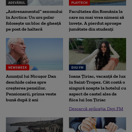
ADEVĂRUL
PLAYTECH
„Antrenamentul” sezonului
Facultatea din România la
în Arctica: Un urs polar
care nu mai vrea nimeni să
folosește un bloc de gheață
înveţe. A pierdut aproape
pe post de halteră
jumătate din studenţi
NEWSWEEK
DIGI FM
Anunțul lui Nicușor Dan
Ioana Țiriac, vacanță de lux
deschide calea spre
în Saint-Tropez. Cât costă o
creșterea pensiilor.
singură noapte la hotelul cu
Pensionarii, prima veste
aspect de castel ales de
bună după 2 ani
fiica lui Ion Țiriac
Descarcă aplicația Digi FM