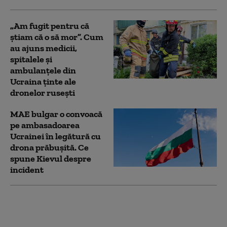
„Am fugit pentru că
știam că o să mor”. Cum
au ajuns medicii,
spitalele și
ambulanțele din
Ucraina ținte ale
dronelor rusești
MAE bulgar o convoacă
pe ambasadoarea
Ucrainei în legătură cu
drona prăbuşită. Ce
spune Kievul despre
incident
Zelenski la Belgrad,
într-o vizită cu miză
geopolitică. Kievul vrea