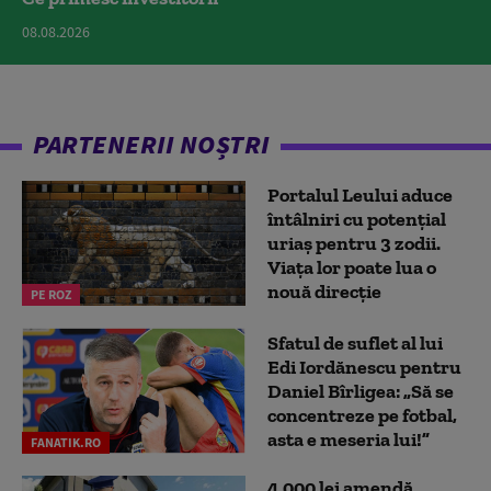
08.08.2026
PARTENERII NOȘTRI
Portalul Leului aduce
întâlniri cu potențial
uriaș pentru 3 zodii.
Viața lor poate lua o
nouă direcție
PE ROZ
Sfatul de suflet al lui
Edi Iordănescu pentru
Daniel Bîrligea: „Să se
concentreze pe fotbal,
asta e meseria lui!”
FANATIK.RO
4.000 lei amendă