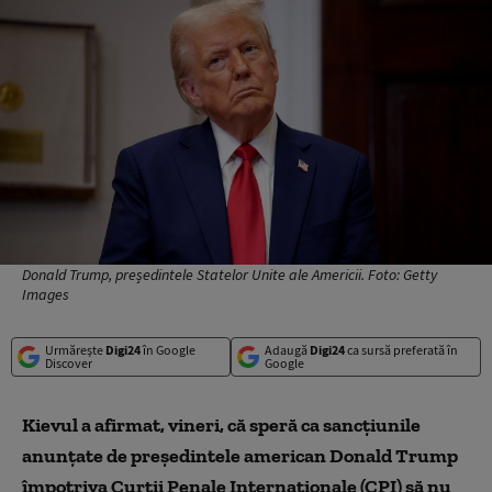
Donald Trump, președintele Statelor Unite ale Americii. Foto: Getty
Images
Urmărește
Digi24
în Google
Adaugă
Digi24
ca sursă preferată în
Discover
Google
Kievul a afirmat, vineri, că speră ca sancţiunile
anunţate de preşedintele american Donald Trump
împotriva Curţii Penale Internaţionale (CPI) să nu