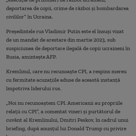
deportarea de copii, crime de război şi bombardarea
civililor” în Ucraina.
Preşedintele rus Vladimir Putin este el însuşi vizat
de un mandat de arestare din martie 2023, sub
suspiciunea de deportare ilegală de copii ucraineni în
Rusia, aminteşte AFP.
Kremlinul, care nu recunoaşte CPI, a respins mereu
cu fermitate acuzaţiile aduse de această instanţă
împotriva liderului rus.
„Noi nu recunoaştem CPI. Americanii au propriile
relaţii cu CPI”, a comentat vineri şi purtătorul de
cuvânt al Kremlinului, Dmitri Peskov, în cadrul unui
briefing, după anunţul lui Donald Trump cu privire