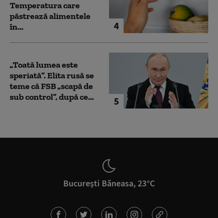
Temperatura care
păstrează alimentele
4
în...
„Toată lumea este
speriată”. Elita rusă se
teme că FSB „scapă de
sub control”, după ce...
5
București Băneasa, 23°C