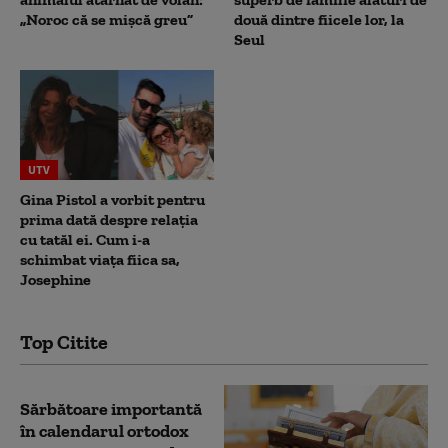
„Noroc că se mișcă greu”
două dintre fiicele lor, la
Seul
UTV
Gina Pistol a vorbit pentru
prima dată despre relația
cu tatăl ei. Cum i-a
schimbat viața fiica sa,
Josephine
Top Citite
Sărbătoare importantă
în calendarul ortodox