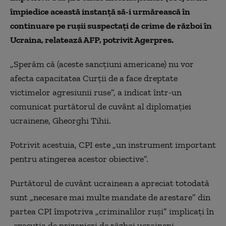
împiedice această instanţă să-i urmărească în
continuare pe ruşii suspectaţi de crime de război în
Ucraina, relatează AFP, potrivit Agerpres.
„Sperăm că (aceste sancţiuni americane) nu vor
afecta capacitatea Curţii de a face dreptate
victimelor agresiunii ruse”, a indicat într-un
comunicat purtătorul de cuvânt al diplomaţiei
ucrainene, Gheorghi Tihii.
Potrivit acestuia, CPI este „un instrument important
pentru atingerea acestor obiective”.
Purtătorul de cuvânt ucrainean a apreciat totodată
sunt „necesare mai multe mandate de arestare” din
partea CPI împotriva „criminalilor ruşi” implicaţi în
„execuţia de prizonieri de război ucraineni,