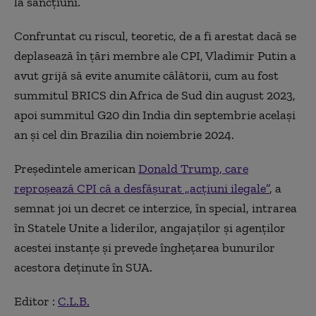
la sancţiuni.
Confruntat cu riscul, teoretic, de a fi arestat dacă se
deplasează în ţări membre ale CPI, Vladimir Putin a
avut grijă să evite anumite călătorii, cum au fost
summitul BRICS din Africa de Sud din august 2023,
apoi summitul G20 din India din septembrie acelaşi
an şi cel din Brazilia din noiembrie 2024.
Preşedintele american
Donald Trump, care
reproşează CPI că a desfăşurat „acţiuni ilegale”
, a
semnat joi un decret ce interzice, în special, intrarea
în Statele Unite a liderilor, angajaţilor şi agenţilor
acestei instanţe şi prevede îngheţarea bunurilor
acestora deţinute în SUA.
Editor :
C.L.B.