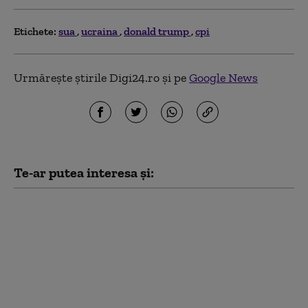
Etichete:
sua
ucraina
donald trump
cpi
Urmărește știrile Digi24.ro și pe
Google News
Te-ar putea interesa și:
SUA, acuzate că
încearcă să „exporte”
MAGA în Marea
Britanie. Granturi
pentru „educație
publică” stârnesc
controverse