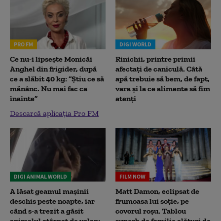
PRO FM
DIGI WORLD
Ce nu-i lipsește Monicăi
Rinichii, printre primii
Anghel din frigider, după
afectați de caniculă. Câtă
ce a slăbit 40 kg: “Știu ce să
apă trebuie să bem, de fapt,
mănânc. Nu mai fac ca
vara și la ce alimente să fim
înainte”
atenți
Descarcă aplicația Pro FM
DIGI ANIMAL WORLD
FILM NOW
A lăsat geamul mașinii
Matt Damon, eclipsat de
deschis peste noapte, iar
frumoasa lui soție, pe
când s-a trezit a găsit
covorul roșu. Tablou
animalul atârnat de volan:
superb de familie alături de