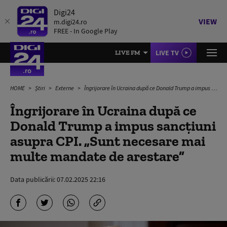
Digi24
VIEW
m.digi24.ro
FREE - In Google Play
LIVE TV
LIVE FM
HOME
Știri
Externe
Îngrijorare în Ucraina după ce Donald Trump a impus sancțiuni asupra CPI. „Sunt necesare mai multe mandate de arestare”
Îngrijorare în Ucraina după ce
Donald Trump a impus sancțiuni
asupra CPI. „Sunt necesare mai
multe mandate de arestare”
Data publicării:
07.02.2025 22:16